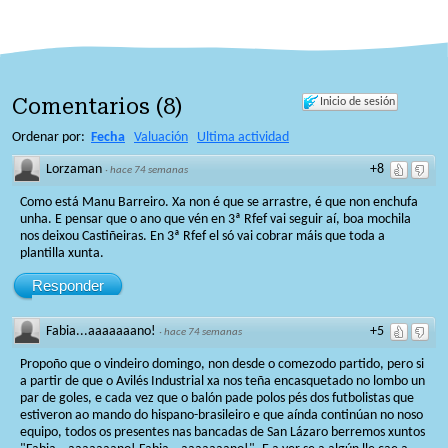
Comentarios
(
8
)
Inicio de sesión
Ordenar por:
Fecha
Valuación
Ultima actividad
Lorzaman
+8
·
hace 74 semanas
Como está Manu Barreiro. Xa non é que se arrastre, é que non enchufa
unha. E pensar que o ano que vén en 3ª Rfef vai seguir aí, boa mochila
nos deixou Castiñeiras. En 3ª Rfef el só vai cobrar máis que toda a
plantilla xunta.
Responder
Fabia...aaaaaaano!
+5
·
hace 74 semanas
Propoño que o vindeiro domingo, non desde o comezodo partido, pero si
a partir de que o Avilés Industrial xa nos teña encasquetado no lombo un
par de goles, e cada vez que o balón pade polos pés dos futbolistas que
estiveron ao mando do hispano-brasileiro e que aínda continúan no noso
equipo, todos os presentes nas bancadas de San Lázaro berremos xuntos