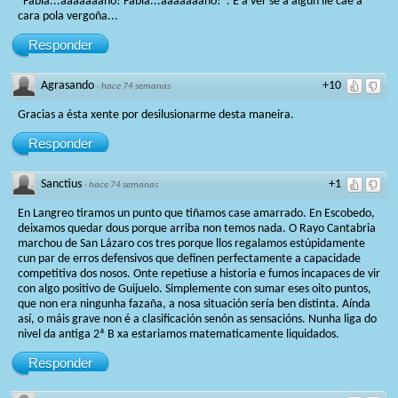
"Fabia...aaaaaaano! Fabia...aaaaaaano!". E a ver se a algún lle cae a
cara pola vergoña...
Responder
Agrasando
+10
·
hace 74 semanas
Gracias a ésta xente por desilusionarme desta maneira.
Responder
Sanctius
+1
·
hace 74 semanas
En Langreo tiramos un punto que tiñamos case amarrado. En Escobedo,
deixamos quedar dous porque arriba non temos nada. O Rayo Cantabria
marchou de San Lázaro cos tres porque llos regalamos estúpidamente
cun par de erros defensivos que definen perfectamente a capacidade
competitiva dos nosos. Onte repetiuse a historia e fumos incapaces de vir
con algo positivo de Guijuelo. Simplemente con sumar eses oito puntos,
que non era ningunha fazaña, a nosa situación sería ben distinta. Aínda
así, o máis grave non é a clasificación senón as sensacións. Nunha liga do
nivel da antiga 2ª B xa estariamos matematicamente liquidados.
Responder