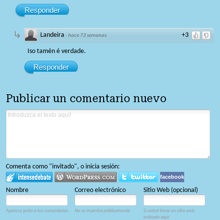
Responder
Landeira
+3
·
hace 73 semanas
Iso tamén é verdade.
Responder
Publicar un comentario nuevo
Comenta como "invitado", o inicia sesión:
facebook
Nombre
Correo electrónico
Sitio Web (opcional)
Aparece junto a tus comentarios.
No se muestra públicamente.
Si usted tiene un sitio web,
enlázalo aquí.