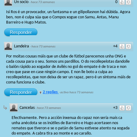
Un socio
0
·
hace 73 semanas
Isi Ros é un provocador, un fantasma e un gilipollasnon hai dúbida. Agora
ben, non é culpa súa que o Compos xogue con Samu, Antas, Manu
Barreiro e Hugo Matos.
Responder
Landeira
+4
·
hace 73 semanas
Por moitas cousas máis que un clube de fútbol parecemos unha ONG e
cada cousa para o seu. Somos uns pardillos. O do recollepelotas dandolle
o balón rápido ao xogador de Avilés no gol do empate é de traca e non
creo que pase en case ningún campo. E non lle boto a culpa ao
recollepelotas, que non deixa de ser un rapaz, pero é un síntoma máis de
coma funciona o clube.
Responder
2 replies
·
activo hace 73 semanas
Cancelas
+3
·
hace 73 semanas
Efectivamente. Pero a acción inxenua do rapaz non sería mais ca
unha anécdota se os inútiles de Barreiro e Hugo acertasen nos
remates que tiveron e se o patán de Samu estivese atento na xogada
do empate. A cabra tira ao monte e ao carallo.