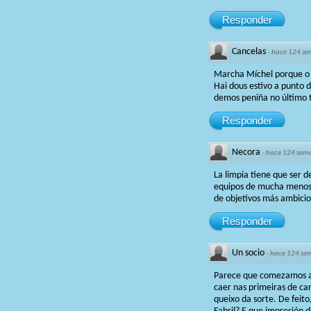
Responder
Cancelas
·
hace 124 s
Marcha Míchel porque o 
Hai dous estivo a punto
demos peniña no último 
Responder
Necora
·
hace 124 sem
La limpia tiene que ser 
equipos de mucha menos e
de objetivos más ambicio
Responder
Un socio
·
hace 124 se
Parece que comezamos a v
caer nas primeiras de ca
queixo da sorte. De feit