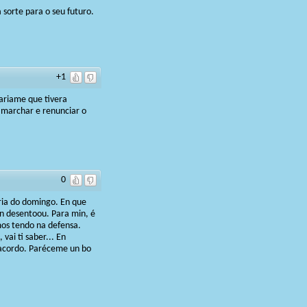
sorte para o seu futuro.
+1
ariame que tivera
a marchar e renunciar o
0
ria do domingo. En que
on desentoou. Para min, é
mos tendo na defensa.
vai ti saber... En
e acordo. Paréceme un bo