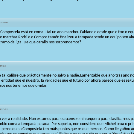
emanas
Compostela está en coma. Hai un ano marchou Fabiano e desde que o fixo o eq
 de marchar Rodri e o Compos tamén finalizou a tempada sendo un equipo sen al
tramo da liga. De que carallo nos sorprendemos?
anas
de tal calibre que prácticamente no salvo a nadie.Lamentable que año tras año n
ntidad que el nuestro, la verdad es que el futuro por ahora parece que es segui
sos nos tenemos que olvidar.
manas
er a realidade. Non estamos para o ascenso e nin sequera para clasificarnos pa
mbio coma a tempada pasada. Por suposto, non considero que Míchel sexa o prin
o, penso que o Compostela ten máis puntos que os que merece. Como lle gañou a