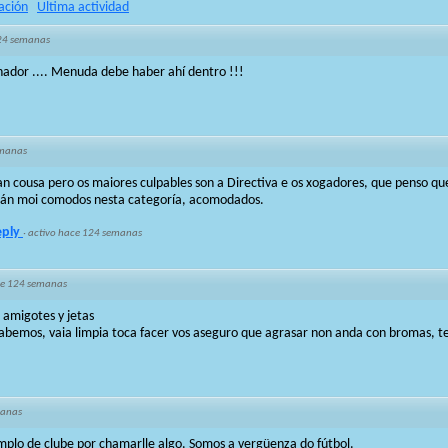
ación
Ultima actividad
24 semanas
nador .... Menuda debe haber ahí dentro !!!
emanas
an cousa pero os maiores culpables son a Directiva e os xogadores, que penso q
stán moi comodos nesta categoría, acomodados.
eply
·
activo hace 124 semanas
e 124 semanas
 amigotes y jetas
bemos, vaia limpia toca facer vos aseguro que agrasar non anda con bromas, 
manas
plo de clube por chamarlle algo. Somos a vergüenza do fútbol.