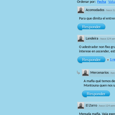
Ordenar por:
Fecha
Valu
Acomodados
·
hace 1
Para que dimita el entre
Responder
Landeira
·
hace 124 s
O adestrador non fixo gr
interese en ascender, e
Responder
1 r
Mercenarios
·
hac
A mafia qué temos de
Montouna quen nos sa
Responder
El Zorro
·
hace 124 se
Menuda mafia. Vaia exem