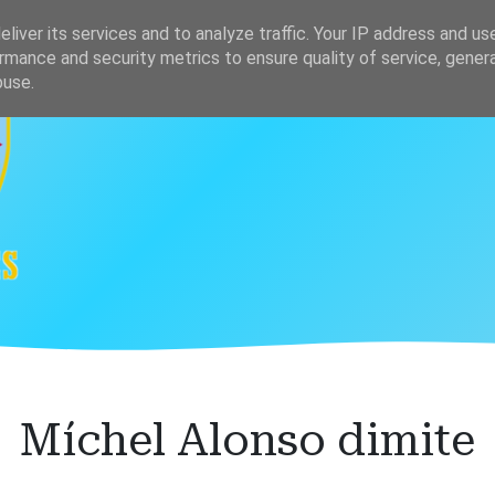
s
Clasificación
liver its services and to analyze traffic. Your IP address and us
rmance and security metrics to ensure quality of service, gene
buse.
Míchel Alonso dimite