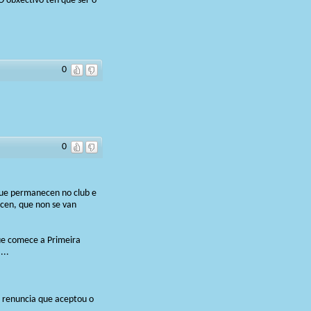
O obxectivo ten que ser o
0
0
que permanecen no club e
rcen, que non se van
que comece a Primeira
...
 renuncia que aceptou o