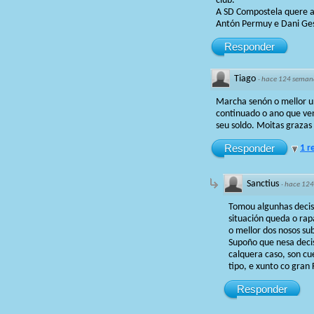
club.
A SD Compostela quere ag
Antón Permuy e Dani Ges
Responder
Tiago
·
hace 124 seman
Marcha senón o mellor u
continuado o ano que ven
seu soldo. Moitas grazas 
Responder
1 r
Sanctius
·
hace 124
Tomou algunhas decisi
situación queda o rap
o mellor dos nosos s
Supoño que nesa decisi
calquera caso, son cu
tipo, e xunto co gran
Responder