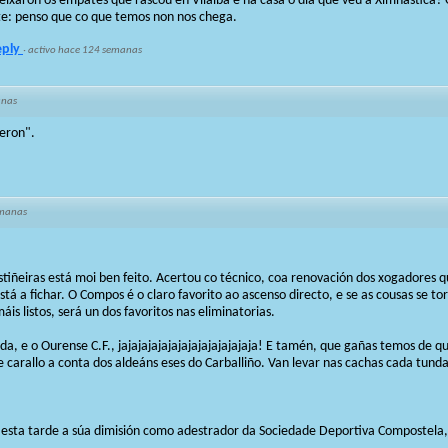
deixaron os empates que rascou en Vilalba e na casa o día que veu a Ximnástica? 
te: penso que co que temos non nos chega.
eply
·
activo hace 124 semanas
anas
ieron".
emanas
iñeiras está moi ben feito. Acertou co técnico, coa renovación dos xogadores 
tá a fichar. O Compos é o claro favorito ao ascenso directo, e se as cousas se to
is listos, será un dos favoritos nas eliminatorias.
a, e o Ourense C.F., jajajajajajajajajajajajajaja! E tamén, que gañas temos de 
 carallo a conta dos aldeáns eses do Carballiño. Van levar nas cachas cada tunda
 esta tarde a súa dimisión como adestrador da Sociedade Deportiva Compostela,