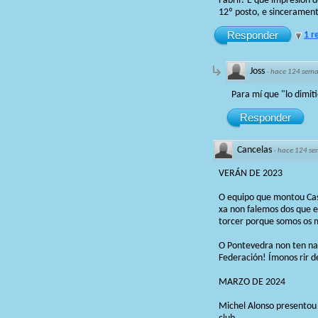
Fabril? E que impresión 
12º posto, e sinceramen
Responder
1 r
Joss
·
hace 124 sem
Para mí que "lo dimit
Responder
Cancelas
·
hace 124 s
VERÁN DE 2023
O equipo que montou Cast
xa non falemos dos que es
torcer porque somos os má
O Pontevedra non ten nad
Federación! Ímonos rir de
MARZO DE 2024
Michel Alonso presentou