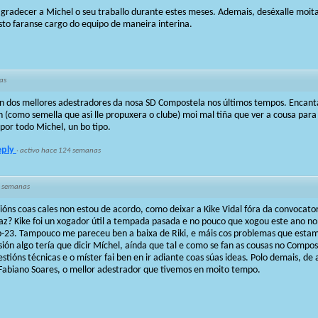
radecer a Michel o seu traballo durante estes meses. Ademais, deséxalle moita 
to faranse cargo do equipo de maneira interina.
as
n dos mellores adestradores da nosa SD Compostela nos últimos tempos. Encant
 (como semella que asi lle propuxera o clube) moi mal tiña que ver a cousa par
por todo Michel, un bo tipo.
eply
·
activo hace 124 semanas
 semanas
óns coas cales non estou de acordo, como deixar a Kike Vidal fóra da convocato
az? Kike foi un xogador útil a tempada pasada e no pouco que xogou este ano n
ub-23. Tampouco me pareceu ben a baixa de Riki, e máis cos problemas que esta
ón algo tería que dicir Míchel, aínda que tal e como se fan as cousas no Compos, 
estións técnicas e o míster fai ben en ir adiante coas súas ideas. Polo demais, d
 Fabiano Soares, o mellor adestrador que tivemos en moito tempo.