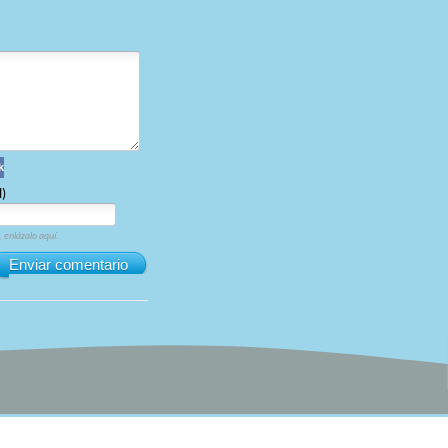
k
l)
, enlázalo aquí.
Enviar comentario