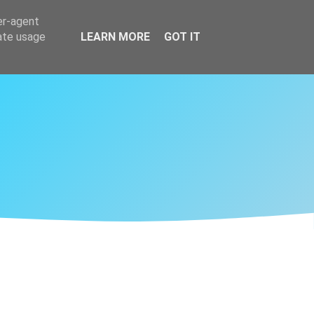
er-agent
rate usage
LEARN MORE
GOT IT