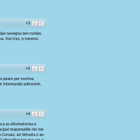
+3
uipo navegou sen rumbo.
ma. Hai tres, o mesmo:
+5
os pasen por encima
r intentando sobrevivir,
+4
ra as eliminatorias e
cipal responsable nin me
o Coruxo, ao Vetusta e ao