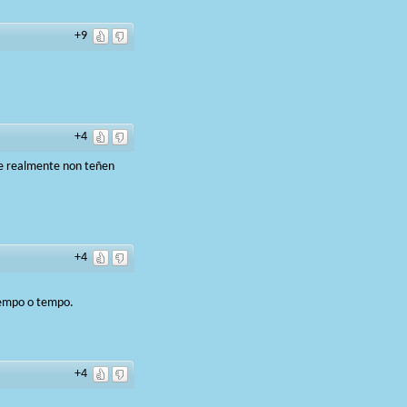
+9
+4
ue realmente non teñen
+4
tempo o tempo.
+4