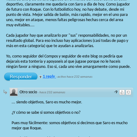
deportivo, claramente me quedaria con Saro a día de hoy. Como jugador
de futuro con Roque. Con lo futbolístico hoy, no hay debate, desde mi
punto de vista. Mejor salida de balón, más rapido, mejor en el uno para
uno, mejor en ataque, menos faltas peligrosas hechas cerca del area
muy evitables....
Cada jugador hay que analizarlo por "sus" responsabilidades, no por un
resultado global. Para eso incluso hay aplicaciones (casi todas de pago y
más en esta categoría) que te ayudan a analizarlas.
Yo, como seguidor del Compos y seguidor de este blog os pediría que
dejarais esta tontería y apoyaseis al que jugase porque no le haceis
ningún favor a ninguno. Eso si, cada uno vive amargamente como puede.
Responder
1 reply
·
activo hace 232 semanas
Otro socio
-9
·
hace 232 semanas
... siendo objetivos, Saro es mucho mejor.
¿Y cómo se sabe si somos objetivos o no?
Pues muy fácilmente: somos objetivos si decimos que Saro es mucho
mejor que Roque.