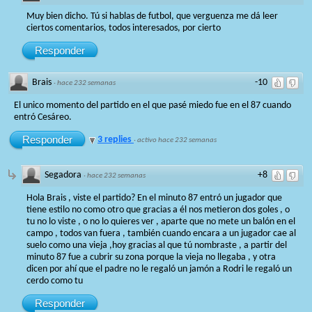
Muy bien dicho. Tú si hablas de futbol, que verguenza me dá leer
ciertos comentarios, todos interesados, por cierto
Responder
Brais
-10
·
hace 232 semanas
El unico momento del partido en el que pasé miedo fue en el 87 cuando
entró Cesáreo.
Responder
3 replies
·
activo hace 232 semanas
Segadora
+8
·
hace 232 semanas
Hola Brais , viste el partido? En el minuto 87 entró un jugador que
tiene estilo no como otro que gracias a él nos metieron dos goles , o
tu no lo viste , o no lo quieres ver , aparte que no mete un balón en el
campo , todos van fuera , también cuando encara a un jugador cae al
suelo como una vieja ,hoy gracias al que tú nombraste , a partir del
minuto 87 fue a cubrir su zona porque la vieja no llegaba , y otra
dicen por ahí que el padre no le regaló un jamón a Rodri le regaló un
cerdo como tu
Responder