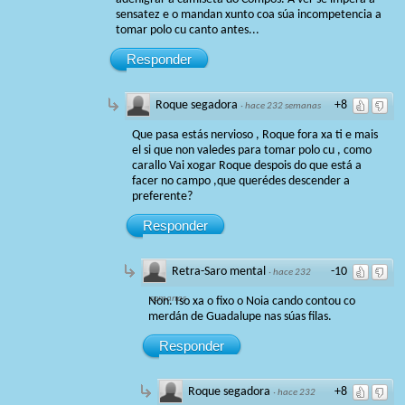
sensatez e o mandan xunto coa súa incompetencia a
tomar polo cu canto antes...
Responder
Roque segadora
+8
·
hace 232 semanas
Que pasa estás nervioso , Roque fora xa ti e mais
el si que non valedes para tomar polo cu , como
carallo Vai xogar Roque despois do que está a
facer no campo ,que querédes descender a
preferente?
Responder
Retra-Saro mental
-10
·
hace 232
semanas
Non. Iso xa o fixo o Noia cando contou co
merdán de Guadalupe nas súas filas.
Responder
Roque segadora
+8
·
hace 232