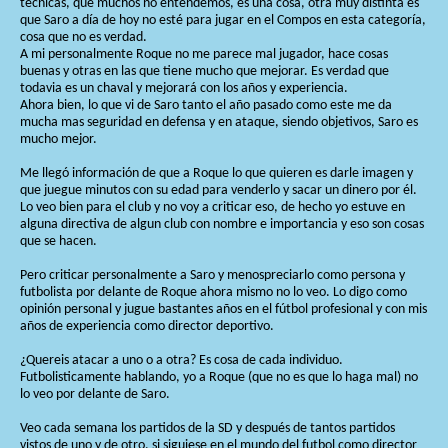
tecnicas, que muchos no entendemos, es una cosa, otra muy distinta es
que Saro a día de hoy no esté para jugar en el Compos en esta categoría,
cosa que no es verdad.
A mi personalmente Roque no me parece mal jugador, hace cosas
buenas y otras en las que tiene mucho que mejorar. Es verdad que
todavia es un chaval y mejorará con los años y experiencia.
Ahora bien, lo que vi de Saro tanto el año pasado como este me da
mucha mas seguridad en defensa y en ataque, siendo objetivos, Saro es
mucho mejor.
Me llegó información de que a Roque lo que quieren es darle imagen y
que juegue minutos con su edad para venderlo y sacar un dinero por él.
Lo veo bien para el club y no voy a criticar eso, de hecho yo estuve en
alguna directiva de algun club con nombre e importancia y eso son cosas
que se hacen.
Pero criticar personalmente a Saro y menospreciarlo como persona y
futbolista por delante de Roque ahora mismo no lo veo. Lo digo como
opinión personal y jugue bastantes años en el fútbol profesional y con mis
años de experiencia como director deportivo.
¿Quereis atacar a uno o a otra? Es cosa de cada individuo.
Futbolisticamente hablando, yo a Roque (que no es que lo haga mal) no
lo veo por delante de Saro.
Veo cada semana los partidos de la SD y después de tantos partidos
vistos de uno y de otro, si siguiese en el mundo del futbol como director