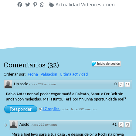
Actualidad
Videoresumen
Comentarios
(
32
)
Inicio de sesión
Ordenar por:
Fecha
Valuación
Ultima actividad
Un socio
0
·
hace 232 semanas
Pablo Antas non vai poder xogar mañá e Baleato, Samu e Fer Beltrán
andan con molestias. Mal asunto. Terá por fin unha oportunidade Joel?
Responder
17 replies
·
activo hace 232 semanas
Apolo
+1
·
hace 232 semanas
Mira a Joel levo para a tua casa , e despois de oír a Rodri na previa