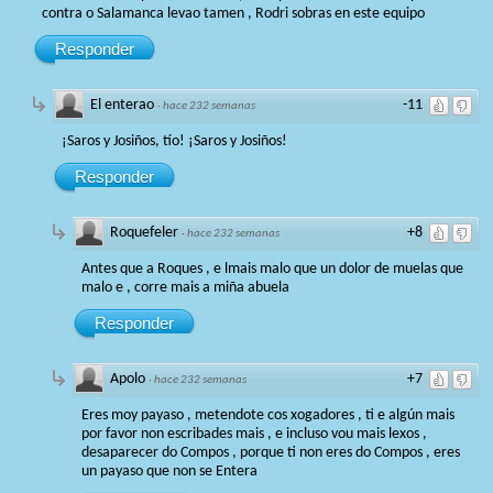
contra o Salamanca levao tamen , Rodri sobras en este equipo
Responder
El enterao
-11
·
hace 232 semanas
¡Saros y Josiños, tío! ¡Saros y Josiños!
Responder
Roquefeler
+8
·
hace 232 semanas
Antes que a Roques , e lmais malo que un dolor de muelas que
malo e , corre mais a miña abuela
Responder
Apolo
+7
·
hace 232 semanas
Eres moy payaso , metendote cos xogadores , ti e algún mais
por favor non escribades mais , e incluso vou mais lexos ,
desaparecer do Compos , porque ti non eres do Compos , eres
un payaso que non se Entera