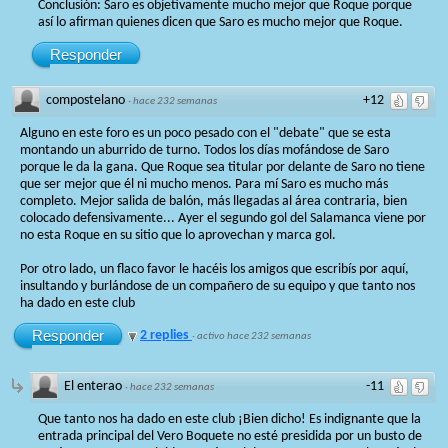
Conclusión: Saro es objetivamente mucho mejor que Roque porque
así lo afirman quienes dicen que Saro es mucho mejor que Roque.
Responder
compostelano
+12
·
hace 232 semanas
Alguno en este foro es un poco pesado con el "debate" que se esta
montando un aburrido de turno. Todos los días mofándose de Saro
porque le da la gana. Que Roque sea titular por delante de Saro no tiene
que ser mejor que él ni mucho menos. Para mí Saro es mucho más
completo. Mejor salida de balón, más llegadas al área contraria, bien
colocado defensivamente... Ayer el segundo gol del Salamanca viene por
no esta Roque en su sitio que lo aprovechan y marca gol.
Por otro lado, un flaco favor le hacéis los amigos que escribís por aquí,
insultando y burlándose de un compañero de su equipo y que tanto nos
ha dado en este club
Responder
2 replies
·
activo hace 232 semanas
El enterao
-11
·
hace 232 semanas
Que tanto nos ha dado en este club ¡Bien dicho! Es indignante que la
entrada principal del Vero Boquete no esté presidida por un busto de