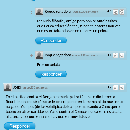
Roque segadora
+4
·
hace 232 semanas
Menudo filósofo , amigo pero non te autoinsultes ,
que Pouca educación tes , ti non te enteras non ves
que estou faltando ven de ti , eres un pelota
Responder
Roque segadora
+1
·
hace 232 semanas
Eres un pelota
Responder
Josio
+7
·
hace 232 semanas
En el partido contra el Bergan menuda paliza táctica le dio Lemos a
Rodri , bueno no sé cómo se le ocurre poner en la marca al tío más lento
no ya del Compos (de los veintipico del campo) marcando a Cano ,pero
bueno en otros partidos de Cano contra el Compos nunca se le escapaba
al lateral ,(porque sería ?no hay que ser muy listos e
Responder