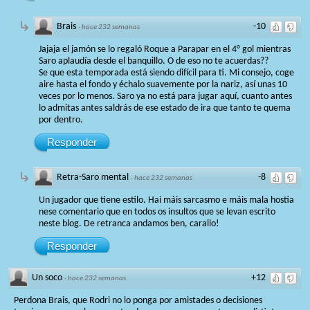
Brais
-10
·
hace 232 semanas
Jajaja el jamón se lo regaló Roque a Parapar en el 4° gol mientras
Saro aplaudía desde el banquillo. O de eso no te acuerdas??
Se que esta temporada está siendo difícil para ti. Mi consejo, coge
aire hasta el fondo y échalo suavemente por la nariz, así unas 10
veces por lo menos. Saro ya no está para jugar aquí, cuanto antes
lo admitas antes saldrás de ese estado de ira que tanto te quema
por dentro.
Responder
Retra-Saro mental
-8
·
hace 232 semanas
Un jugador que tiene estilo. Hai máis sarcasmo e máis mala hostia
nese comentario que en todos os insultos que se levan escrito
neste blog. De retranca andamos ben, carallo!
Responder
Un soco
+12
·
hace 232 semanas
Perdona Brais, que Rodri no lo ponga por amistades o decisiones