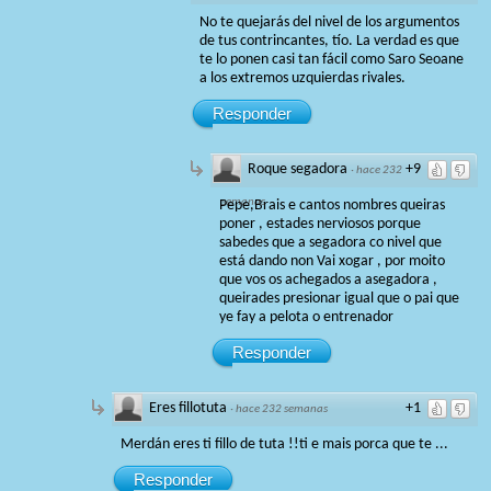
No te quejarás del nivel de los argumentos
de tus contrincantes, tío. La verdad es que
te lo ponen casi tan fácil como Saro Seoane
a los extremos uzquierdas rivales.
Responder
Roque segadora
+9
·
hace 232
semanas
Pepe,Brais e cantos nombres queiras
poner , estades nerviosos porque
sabedes que a segadora co nivel que
está dando non Vai xogar , por moito
que vos os achegados a asegadora ,
queirades presionar igual que o pai que
ye fay a pelota o entrenador
Responder
Eres fillotuta
+1
·
hace 232 semanas
Merdán eres ti fillo de tuta !!ti e mais porca que te ...
Responder