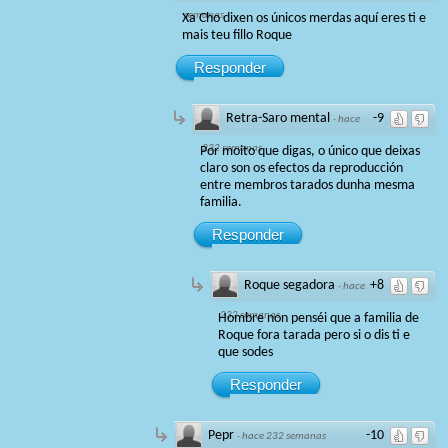
semanas
Xa Cho dixen os únicos merdas aquí eres ti e
mais teu fillo Roque
Responder
Retra-Saro mental
-9
·
hace
232 semanas
Por moito que digas, o único que deixas
claro son os efectos da reproducción
entre membros tarados dunha mesma
familia.
Responder
Roque segadora
+8
·
hace
232 semanas
Hombre non penséi que a familia de
Roque fora tarada pero si o dis ti e
que sodes
Responder
Pepr
-10
·
hace 232 semanas