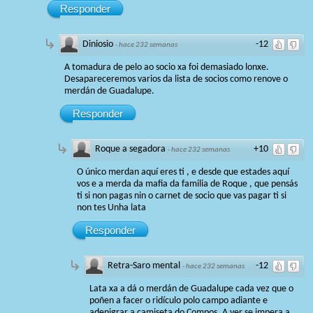
Responder
Diniosio
-12
·
hace 232 semanas
A tomadura de pelo ao socio xa foi demasiado lonxe.
Desapareceremos varios da lista de socios como renove o
merdán de Guadalupe.
Responder
Roque a segadora
+10
·
hace 232 semanas
O único merdan aquí eres ti , e desde que estades aquí
vos e a merda da mafia da familia de Roque , que pensás
ti si non pagas nin o carnet de socio que vas pagar ti si
non tes Unha lata
Responder
Retra-Saro mental
-12
·
hace 232 semanas
Lata xa a dá o merdán de Guadalupe cada vez que o
poñen a facer o ridículo polo campo adiante e
adenigrar a camiseta do Compos. A ver se impera a