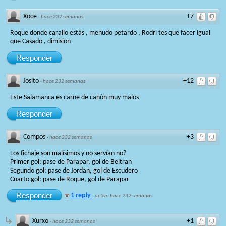
Xoce
+7
·
hace 232 semanas
Roque donde carallo estás , menudo petardo , Rodri tes que facer igual
que Casado , dimision
Responder
Josito
+12
·
hace 232 semanas
Este Salamanca es carne de cañón muy malos
Responder
Compos
+3
·
hace 232 semanas
Los fichaje son malísimos y no servían no?
Primer gol: pase de Parapar, gol de Beltran
Segundo gol: pase de Jordan, gol de Escudero
Cuarto gol: pase de Roque, gol de Parapar
Responder
1 reply
·
activo hace 232 semanas
Xurxo
+1
·
hace 232 semanas