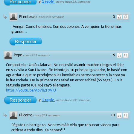
Responder
1 reply
·
activo hace 231 semanas
El enterao
0
·
hace 231 semanas
¡Venga! Como hombres. Con dos cojones. A ver quién la tiene más
grande...
Responder
Pepe
-6
·
hace 231 semanas
Compostela - Unión Adarve. No necesitó asumir muchos riesgos el líder
en su visita a San Lázaro. Sin Montejo, su principal goleador, le bastó con
aguardar a que se produjesen las inevitables saroseoaneces y la cosa ya
le fue rodada. De la primera nos salvó un error arbital (55 segs.). En la
segunda parte (01:45) cayó el empate.
https://youtu.be/ApVlJZF9VjU
Responder
1 reply
·
activo hace 231 semanas
El Zorro
+3
·
hace 231 semanas
Pégate un barrigazo. Non tes máis vida que rebuscar vídeos para
criticar a todo dios. Xa cansas!!!