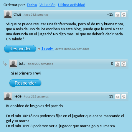
Ordenar por:
Fecha
Valuación
Ultima actividad
Chus
+15
·
hace 232 semanas
Sé que os puede resultar una fanfarronada, pero sé de muy buena tinta,
que a más de uno de los escriben en este blog, puede que le esté a caer
una denuncia en el juzgado! No digo más, sé que no debería decir nada.
Un saludo !!
Responder
1 reply
·
activo hace 232 semanas
Jota
0
·
hace 232 semanas
Si el primero Trevi
Responder
Fede
+13
·
hace 232 semanas
Buen video de los goles del partido.
En el min. 00:16 nos podemos fijar en el jugador que acaba marcando el
gol y su marca.
En el min. 01:03 podemos ver al jugador que marca gol y su marca.