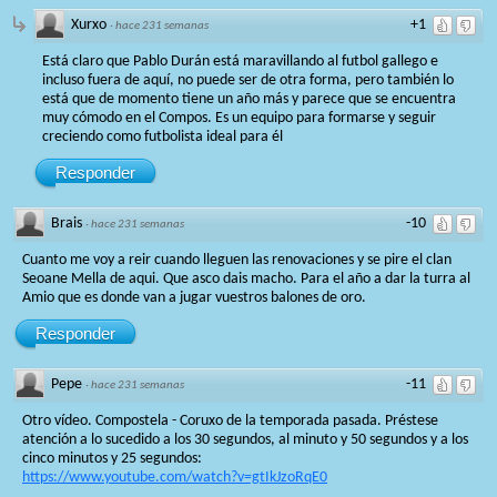
Xurxo
+1
·
hace 231 semanas
Está claro que Pablo Durán está maravillando al futbol gallego e
incluso fuera de aquí, no puede ser de otra forma, pero también lo
está que de momento tiene un año más y parece que se encuentra
muy cómodo en el Compos. Es un equipo para formarse y seguir
creciendo como futbolista ideal para él
Responder
Brais
-10
·
hace 231 semanas
Cuanto me voy a reir cuando lleguen las renovaciones y se pire el clan
Seoane Mella de aqui. Que asco dais macho. Para el año a dar la turra al
Amio que es donde van a jugar vuestros balones de oro.
Responder
Pepe
-11
·
hace 231 semanas
Otro vídeo. Compostela - Coruxo de la temporada pasada. Préstese
atención a lo sucedido a los 30 segundos, al minuto y 50 segundos y a los
cinco minutos y 25 segundos:
https://www.youtube.com/watch?v=gtIkJzoRqE0