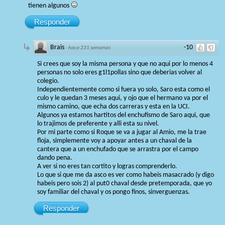
tienen algunos
Responder
Brais
-10
·
hace 231 semanas
Si crees que soy la misma persona y que no aqui por lo menos 4
personas no solo eres g1l1pollas sino que deberias volver al
colegio.
Independientemente como si fuera yo solo, Saro esta como el
culo y le quedan 3 meses aqui, y ojo que el hermano va por el
mismo camino, que echa dos carreras y esta en la UCI.
Algunos ya estamos hartitos del enchufismo de Saro aqui, que
lo trajimos de preferente y alli esta su nivel.
Por mi parte como si Roque se va a jugar al Amio, me la trae
floja, simplemente voy a apoyar antes a un chaval de la
cantera que a un enchufado que se arrastra por el campo
dando pena.
A ver si no eres tan cortito y logras comprenderlo.
Lo que si que me da asco es ver como habeis masacrado (y digo
habeis pero sois 2) al put0 chaval desde pretemporada, que yo
soy familiar del chaval y os pongo finos, sinverguenzas.
Responder