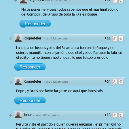
Segadora
+12
·
hace 232 semanas
No os poner nerviosos todos sabemos que el más limitado no
del Compos , del grupo de toda la liga es Roque
Responder
Roquefeler
+11
·
hace 232 semanas
La culpa de los dos goles del Salamanca fueron de Roque y no
quieras maquillar con el jamón , que el el gol de Parapar lo fabricó
el solito , tu no tienes niputa idea , lo que te sobra es odio
Responder
Roquefeler
+14
·
hace 232 semanas
Pepe , y Brais por favor largaros de aquí que intosicais
Responder
Josue
+13
·
hace 232 semanas
Perú tu viste el partido a quien quieres engañar , el primer gol no