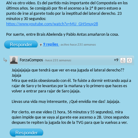
Ahí va otro vídeo. Es del partido más importante del Compostela en los
últimos años. Se consiguió por fin el ascenso a la 2ª B pero estuvo a
punto de irse al garete todo por la ineptitud del lateral derecho. 23
minutos y 30 segundos:
https://www.youtube.com/watch?v=MU_GH5muy28
Por suerte, entre Brais Abelenda y Pablo Antas amañaron la cosa.
Responder
9 replies
·
activo hace 231 semanas
ForzaCompos
+9
·
hace 231 semanas
Jajajajajaja que tendrá que ver en esa jugada el lateral derecho??
Jajaja
Mira que estás obsesionado con él. Te fuiste a dormir entrando aqui a
rajar de Saro y te levantas por la mañana y lo primero que haces es
volver a entrar para rajar de Saro jajaja.
Llevas una vida muy interesante, ¡Qué envidia me das! Jajajaja.
Por cierto, en ese video (1 hora, 56 minutos y 55 segundos), mira
quien impide que se vaya al garete ese ascenso a 2B. Unos segundos
despues te repiten la jugada los de la TVG para que la vuelvas a ver.
Responder