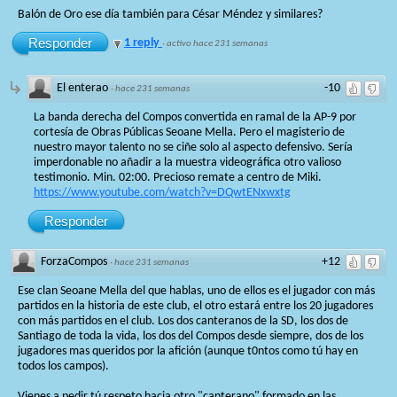
Balón de Oro ese día también para César Méndez y similares?
Responder
1 reply
·
activo hace 231 semanas
El enterao
-10
·
hace 231 semanas
La banda derecha del Compos convertida en ramal de la AP-9 por
cortesía de Obras Públicas Seoane Mella. Pero el magisterio de
nuestro mayor talento no se ciñe solo al aspecto defensivo. Sería
imperdonable no añadir a la muestra videográfica otro valioso
testimonio. Min. 02:00. Precioso remate a centro de Miki.
https://www.youtube.com/watch?v=DQwtENxwxtg
Responder
ForzaCompos
+12
·
hace 231 semanas
Ese clan Seoane Mella del que hablas, uno de ellos es el jugador con más
partidos en la historia de este club, el otro estará entre los 20 jugadores
con más partidos en el club. Los dos canteranos de la SD, los dos de
Santiago de toda la vida, los dos del Compos desde siempre, dos de los
jugadores mas queridos por la afición (aunque t0ntos como tú hay en
todos los campos).
Vienes a pedir tú respeto hacia otro "canterano" formado en las