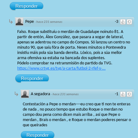
Responder
Pepe
-3
·
hace 231 semanas
Falso. Roque substituíu o merdán de Guadalupe noinuto 81. A
partir de entón, Álex González, que pasara a xogar de lateral,
apenas se adentrou no campo do Compos. Só lanzou un centro no
minuto 90, que saíu fóra de porta. Neses minutos o Pontevedra
insistiu máis pola súa banda dereita. Lóxico, pois a súa mellor
arma ofensiva xa estaba na bancada dos suplentes.
Pódelo comprobar na retransmisión do partido da TVG.
https://www.crtvg.es/tvg/a-carta/futbol-2-rfef-s-...
Responder
A segadora
-1
·
hace 231 semanas
Contestación a Pepe o merdan----eu creo que ti non te enteras
de nada , no pouco tempo que estubo Roque o merdan no
campo dou pena como dicen mais arriba , así que Pepe o
merdan , Brais o merdan , e Roque o merdan poderes pensar o
que queirades
Responder