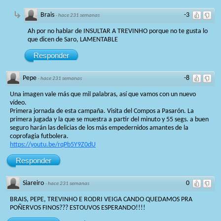
Brais
-3
·
hace 231 semanas
Ah por no hablar de INSULTAR A TREVINHO porque no te gusta lo
que dicen de Saro, LAMENTABLE
Responder
Pepe
-8
·
hace 231 semanas
Una imagen vale más que mil palabras, así que vamos con un nuevo
vídeo.
Primera jornada de esta campaña. Visita del Compos a Pasarón. La
primera jugada y la que se muestra a partir del minuto y 55 segs. a buen
seguro harán las delicias de los más empedernidos amantes de la
coprofagia futbolera.
https://youtu.be/rqPb5Y9Z0dU
Responder
Siareiro
0
·
hace 231 semanas
BRAIS, PEPE, TREVINHO E RODRI VEIGA CANDO QUEDAMOS PRA
POÑERVOS FINOS??? ESTOUVOS ESPERANDO!!!!