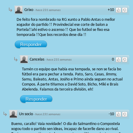
Grixo
+10
·
hace 231 semanas
De feito fora nombrado na RG xunto a Pablo Antas o mellor
xogador do partido !! Provindecial ese corte de balon a
Portela!!ahí estivo o ascenso !! Que bo futbol se fixo esa
temporada !!Que bos recordos dese día !!
Responder
Cancelas
0
·
hace 231 semanas
Tamén co equipo que había esa tempada, se non se facía bo
fútbol era para pechar a tenda. Pato, Saro, Casas, Jimmy,
Samu, Baleato, Antas, Josiño e Primo aínda seguen no actual
Compos. Á parte tiñamos a David Soto, Bicho, Miki e Brais
Abelenda. Falamos da terceira división, eh!
Responder
Un socio
-10
·
hace 231 semanas
Bueno, carallo! Vaia novidade! O día do Salmantino o Compostela
xogou todo o partido sen ideas, incapaz de facerlle dano ao rival.