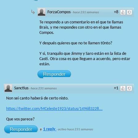
ForzaCompos
+8
·
hace 231 semanas
Te respondo a un comentario en el que te llamas
Brais, y me respondes con otro en el que llamas
Compos.
Y después quieres que no te llamen t0nto?
Y si, tranquilo que Jimmy y Saro están en la lista de
Casti. Otra cosa es que lleguen a acuerdo, pero estar
están.
Responder
Sanctius
+1
·
hace 231 semanas
Non sei canto haberá de certo nisto.
https://twitter.com/MCeleste1923/status/149683228...
Que vos parece?
Responder
1 reply
·
activo hace 231 semanas