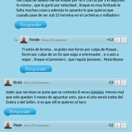
fue culpa de Salado fue de Roque por no ir con su par y el segundo
lo mismo , que le ganó por velocidad , Roque es muy limitado le
falta muchas cosas y además te apuesto lo que quieras que
cuando pase de ser sub 23 termina en el cacheiras o milladoiro
Responder
Fende
+13
·
hace 232 semanas
Ti estás de broma , os goles non foron por culpa de Roque ,
foron por culpa de un tío que xoga a entrenador , e o pon a
xogar , Roque el jamonero , que regala jamones , Petardoooo
Responder
Brais
-13
·
hace 232 semanas
Joder que nervioso se pone que se contesta 8 veces jajajajaj. Menos mal
que solo quedan 3 meses de aguantar esto, para el año sereis todos del
Dubra o del Sofán, si es que alli lo quieren al Saro
Responder
Pepe
-12
·
hace 232 semanas