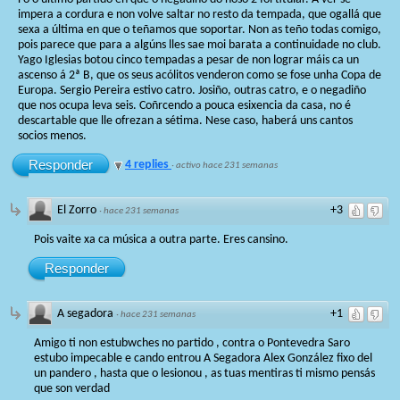
impera a cordura e non volve saltar no resto da tempada, que ogallá que
sexa a última en que o teñamos que soportar. Non as teño todas comigo,
pois parece que para a algúns lles sae moi barata a continuidade no club.
Yago Iglesias botou cinco tempadas a pesar de non lograr máis ca un
ascenso á 2ª B, que os seus acólitos venderon como se fose unha Copa de
Europa. Sergio Pereira estivo catro. Josiño, outras catro, e o negadiño
que nos ocupa leva seis. Coñrcendo a pouca esixencia da casa, no é
descartable que lle ofrezan a sétima. Nese caso, haberá uns cantos
socios menos.
Responder
4 replies
·
activo hace 231 semanas
El Zorro
+3
·
hace 231 semanas
Pois vaite xa ca música a outra parte. Eres cansino.
Responder
A segadora
+1
·
hace 231 semanas
Amigo ti non estubwches no partido , contra o Pontevedra Saro
estubo impecable e cando entrou A Segadora Alex González fixo del
un pandero , hasta que o lesionou , as tuas mentiras ti mismo pensás
que son verdad