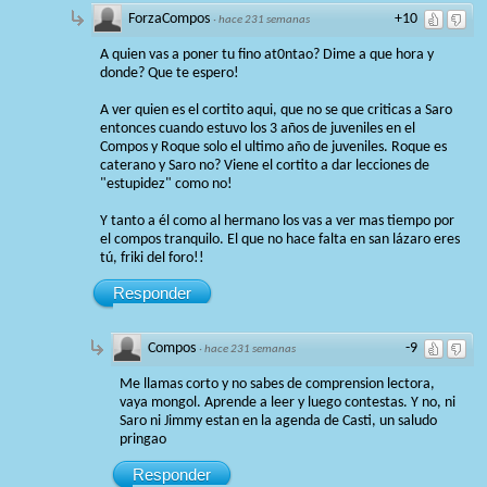
ForzaCompos
+10
·
hace 231 semanas
A quien vas a poner tu fino at0ntao? Dime a que hora y
donde? Que te espero!
A ver quien es el cortito aqui, que no se que criticas a Saro
entonces cuando estuvo los 3 años de juveniles en el
Compos y Roque solo el ultimo año de juveniles. Roque es
caterano y Saro no? Viene el cortito a dar lecciones de
"estupidez" como no!
Y tanto a él como al hermano los vas a ver mas tiempo por
el compos tranquilo. El que no hace falta en san lázaro eres
tú, friki del foro!!
Responder
Compos
-9
·
hace 231 semanas
Me llamas corto y no sabes de comprension lectora,
vaya mongol. Aprende a leer y luego contestas. Y no, ni
Saro ni Jimmy estan en la agenda de Casti, un saludo
pringao
Responder