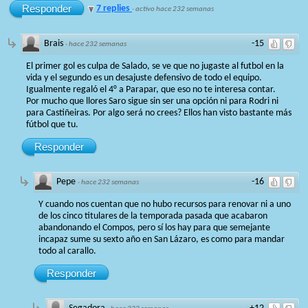
Responder
7 replies
·
activo hace 232 semanas
Brais
-15
·
hace 232 semanas
El primer gol es culpa de Salado, se ve que no jugaste al futbol en la
vida y el segundo es un desajuste defensivo de todo el equipo.
Igualmente regaló el 4° a Parapar, que eso no te interesa contar.
Por mucho que llores Saro sigue sin ser una opción ni para Rodri ni
para Castiñeiras. Por algo será no crees? Ellos han visto bastante más
fútbol que tu.
Responder
Pepe
-16
·
hace 232 semanas
Y cuando nos cuentan que no hubo recursos para renovar ni a uno
de los cinco titulares de la temporada pasada que acabaron
abandonando el Compos, pero sí los hay para que semejante
incapaz sume su sexto año en San Lázaro, es como para mandar
todo al carallo.
Responder