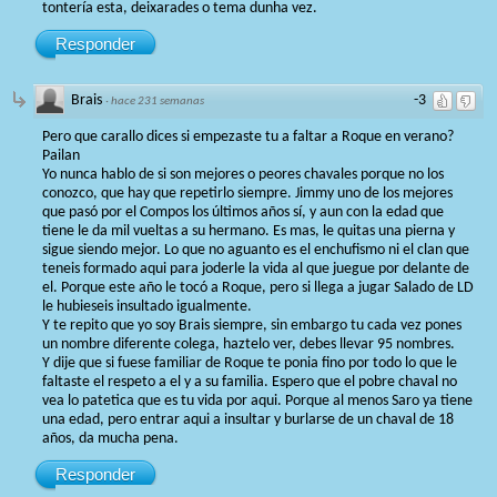
tontería esta, deixarades o tema dunha vez.
Responder
Brais
-3
·
hace 231 semanas
Pero que carallo dices si empezaste tu a faltar a Roque en verano?
Pailan
Yo nunca hablo de si son mejores o peores chavales porque no los
conozco, que hay que repetirlo siempre. Jimmy uno de los mejores
que pasó por el Compos los últimos años sí, y aun con la edad que
tiene le da mil vueltas a su hermano. Es mas, le quitas una pierna y
sigue siendo mejor. Lo que no aguanto es el enchufismo ni el clan que
teneis formado aqui para joderle la vida al que juegue por delante de
el. Porque este año le tocó a Roque, pero si llega a jugar Salado de LD
le hubieseis insultado igualmente.
Y te repito que yo soy Brais siempre, sin embargo tu cada vez pones
un nombre diferente colega, haztelo ver, debes llevar 95 nombres.
Y dije que si fuese familiar de Roque te ponia fino por todo lo que le
faltaste el respeto a el y a su familia. Espero que el pobre chaval no
vea lo patetica que es tu vida por aqui. Porque al menos Saro ya tiene
una edad, pero entrar aqui a insultar y burlarse de un chaval de 18
años, da mucha pena.
Responder