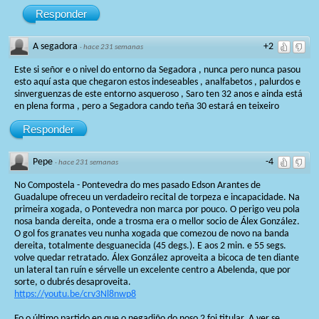
Responder
A segadora
+2
·
hace 231 semanas
Este si señor e o nivel do entorno da Segadora , nunca pero nunca pasou
esto aquí asta que chegaron estos indeseables , analfabetos , palurdos e
sinverguenzas de este entorno asqueroso , Saro ten 32 anos e ainda está
en plena forma , pero a Segadora cando teña 30 estará en teixeiro
Responder
Pepe
-4
·
hace 231 semanas
No Compostela - Pontevedra do mes pasado Edson Arantes de
Guadalupe ofreceu un verdadeiro recital de torpeza e incapacidade. Na
primeira xogada, o Pontevedra non marca por pouco. O perigo veu pola
nosa banda dereita, onde a trosma era o mellor socio de Álex González.
O gol fos granates veu nunha xogada que comezou de novo na banda
dereita, totalmente desguanecida (45 degs.). E aos 2 min. e 55 segs.
volve quedar retratado. Álex González aproveita a bicoca de ten diante
un lateral tan ruín e sérvelle un excelente centro a Abelenda, que por
sorte, o dubrés desaproveita.
https://youtu.be/crv3Nl8nwp8
Fo o último partido en que o negadiño do noso 2 foi titular. A ver se