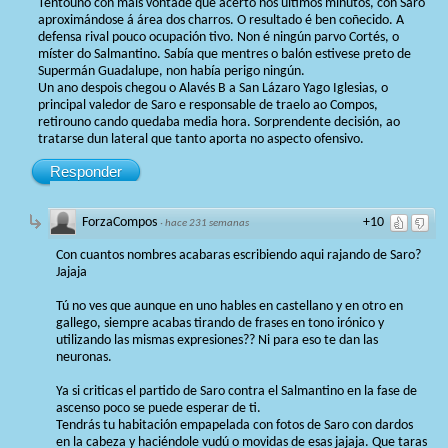
Tentouno con máis vontade que acerto nos últimos minutos, con Saro
aproximándose á área dos charros. O resultado é ben coñecido. A
defensa rival pouco ocupación tivo. Non é ningún parvo Cortés, o
míster do Salmantino. Sabía que mentres o balón estivese preto de
Supermán Guadalupe, non había perigo ningún.
Un ano despois chegou o Alavés B a San Lázaro Yago Iglesias, o
principal valedor de Saro e responsable de traelo ao Compos,
retirouno cando quedaba media hora. Sorprendente decisión, ao
tratarse dun lateral que tanto aporta no aspecto ofensivo.
Responder
ForzaCompos
+10
·
hace 231 semanas
Con cuantos nombres acabaras escribiendo aqui rajando de Saro?
Jajaja
Tú no ves que aunque en uno hables en castellano y en otro en
gallego, siempre acabas tirando de frases en tono irónico y
utilizando las mismas expresiones?? Ni para eso te dan las
neuronas.
Ya si criticas el partido de Saro contra el Salmantino en la fase de
ascenso poco se puede esperar de ti.
Tendrás tu habitación empapelada con fotos de Saro con dardos
en la cabeza y haciéndole vudú o movidas de esas jajaja. Que taras