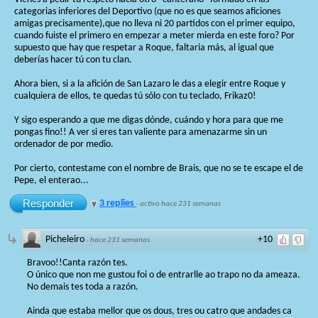
categorias inferiores del Deportivo (que no es que seamos aficiones
amigas precisamente),que no lleva ni 20 partidos con el primer equipo,
cuando fuiste el primero en empezar a meter mierda en este foro? Por
supuesto que hay que respetar a Roque, faltaria más, al igual que
deberías hacer tú con tu clan.
Ahora bien, si a la afición de San Lazaro le das a elegir entre Roque y
cualquiera de ellos, te quedas tú sólo con tu teclado, Frikaz0!
Y sigo esperando a que me digas dónde, cuándo y hora para que me
pongas fino!! A ver si eres tan valiente para amenazarme sin un
ordenador de por medio.
Por cierto, contestame con el nombre de Brais, que no se te escape el de
Pepe, el enterao...
Responder
3 replies
·
activo hace 231 semanas
Picheleiro
+10
·
hace 231 semanas
Bravoo!!Canta razón tes.
O único que non me gustou foi o de entrarlle ao trapo no da ameaza.
No demais tes toda a razón.
Ainda que estaba mellor que os dous, tres ou catro que andades ca