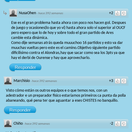
NusaOhen
+2
·
hace 392 semanas
Ese es el gran problema hasta ahora con poco nos hacen gol. Despues
de juego y ocasiones(lo que yo ví) hasta ahora solo ví superior al OUCF
pero espero que lo de hoy y sobre todo el gran partido de Ares
cambie esta dinámica.
Como dije semanas atrás queda muuuchoo 16 partidos y esto va dar
muuchas vueltas pero este es el camino.Objetivo siguiente partido
dificilisimo contra el Alondras,hay que sacar como sea los 3pts ya que
hay el derbi de Ourense y hay que aprovecharlo.
Responder
Marchisio
+3
·
hace 392 semanas
Visto cómo están os outros equipos e o que temos nos, con un
adestrador e un preparador físico estaríamos primeiros ca punta da polla
abaneando, qué pena ter que aguantar a eses CHISTES no banquillo.
Responder
Chiño
-2
·
hace 392 semanas