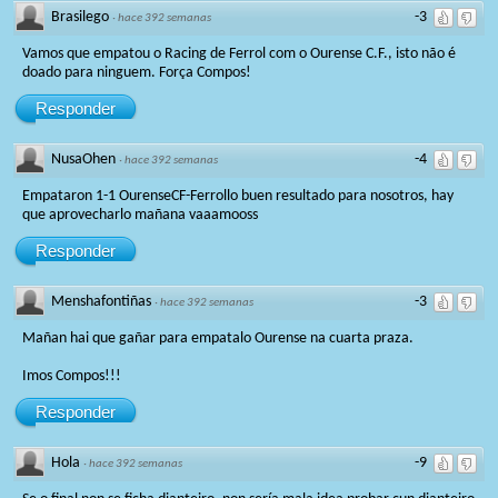
Brasilego
-3
·
hace 392 semanas
Vamos que empatou o Racing de Ferrol com o Ourense C.F., isto não é
doado para ninguem. Força Compos!
Responder
NusaOhen
-4
·
hace 392 semanas
Empataron 1-1 OurenseCF-Ferrollo buen resultado para nosotros, hay
que aprovecharlo mañana vaaamooss
Responder
Menshafontiñas
-3
·
hace 392 semanas
Mañan hai que gañar para empatalo Ourense na cuarta praza.
Imos Compos!!!
Responder
Hola
-9
·
hace 392 semanas