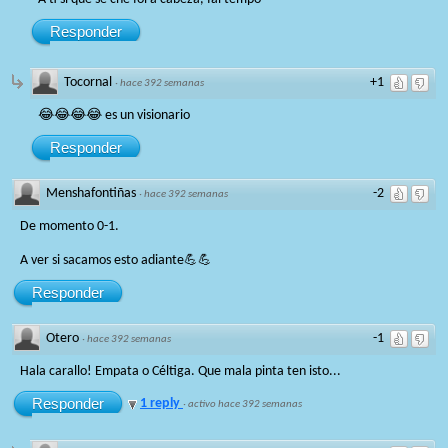
Responder
Tocornal
+1
·
hace 392 semanas
😂😂😂😂 es un visionario
Responder
Menshafontiñas
-2
·
hace 392 semanas
De momento 0-1.
A ver si sacamos esto adiante💪💪
Responder
Otero
-1
·
hace 392 semanas
Hala carallo! Empata o Céltiga. Que mala pinta ten isto...
Responder
1 reply
·
activo hace 392 semanas