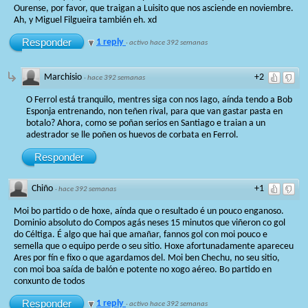
Ourense, por favor, que traigan a Luisito que nos asciende en noviembre.
Ah, y Miguel Filgueira también eh. xd
Responder
1 reply
·
activo hace 392 semanas
Marchisio
+2
·
hace 392 semanas
O Ferrol está tranquilo, mentres siga con nos Iago, aínda tendo a Bob
Esponja entrenando, non teñen rival, para que van gastar pasta en
botalo? Ahora, como se poñan serios en Santiago e traian a un
adestrador se lle poñen os huevos de corbata en Ferrol.
Responder
Chiño
+1
·
hace 392 semanas
Moi bo partido o de hoxe, aínda que o resultado é un pouco enganoso.
Dominio absoluto do Compos agás neses 15 minutos que viñeron co gol
do Céltiga. É algo que hai que amañar, fannos gol con moi pouco e
semella que o equipo perde o seu sitio. Hoxe afortunadamente apareceu
Ares por fín e fixo o que agardamos del. Moi ben Chechu, no seu sitio,
con moi boa saída de balón e potente no xogo aéreo. Bo partido en
conxunto de todos
Responder
1 reply
·
activo hace 392 semanas