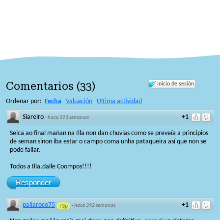
Comentarios
(
33
)
Inicio de sesión
Ordenar por:
Fecha
Valuación
Ultima actividad
Siareiro
+1
·
hace 393 semanas
Seica ao final mañan na Illa non dan chuvias como se preveía a principios
de seman sinon iba estar o campo coma unha pataqueira así que non se
pode fallar.
Todos a Illa,dalle Coompos!!!!
Responder
pailaroco75
+1
73p
·
hace 392 semanas