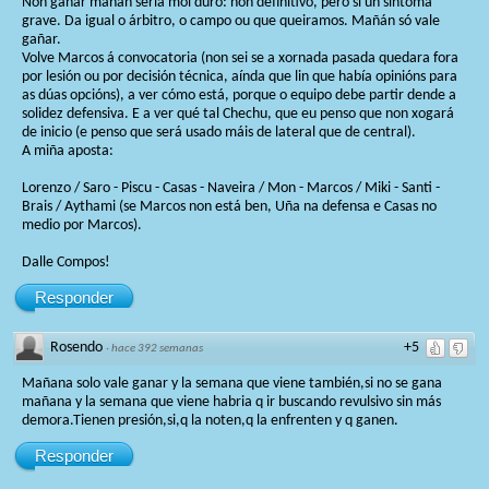
Non gañar mañán sería moi duro: non definitivo, pero si un síntoma
grave. Da igual o árbitro, o campo ou que queiramos. Mañán só vale
gañar.
Volve Marcos á convocatoria (non sei se a xornada pasada quedara fora
por lesión ou por decisión técnica, aínda que lin que había opinións para
as dúas opcións), a ver cómo está, porque o equipo debe partir dende a
solidez defensiva. E a ver qué tal Chechu, que eu penso que non xogará
de inicio (e penso que será usado máis de lateral que de central).
A miña aposta:
Lorenzo / Saro - Piscu - Casas - Naveira / Mon - Marcos / Miki - Santi -
Brais / Aythami (se Marcos non está ben, Uña na defensa e Casas no
medio por Marcos).
Dalle Compos!
Responder
Rosendo
+5
·
hace 392 semanas
Mañana solo vale ganar y la semana que viene también,si no se gana
mañana y la semana que viene habria q ir buscando revulsivo sin más
demora.Tienen presión,si,q la noten,q la enfrenten y q ganen.
Responder