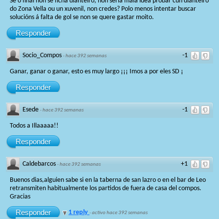
Se o final non se ficha dianteiro, non sería mala idea probar cun dianteiro
do Zona Vella ou un xuvenil, non credes? Polo menos intentar buscar
solucións á falta de gol se non se quere gastar moito.
Responder
Socio_Compos
-1
·
hace 392 semanas
Ganar, ganar o ganar, esto es muy largo ¡¡¡ Imos a por eles SD ¡
Responder
Esede
-1
·
hace 392 semanas
Todos a Illaaaaa!!
Responder
Caldebarcos
+1
·
hace 392 semanas
Buenos dias,alguien sabe si en la taberna de san lazro o en el bar de Leo
retransmiten habitualmente los partidos de fuera de casa del compos.
Gracias
Responder
1 reply
·
activo hace 392 semanas