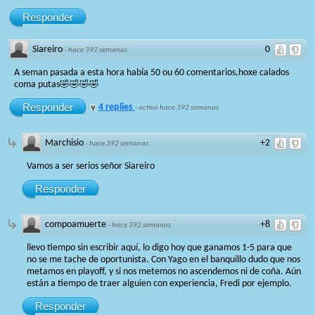
Responder
Siareiro
0
·
hace 392 semanas
A seman pasada a esta hora había 50 ou 60 comentarios,hoxe calados
coma putas🤣🤣🤣🤣
Responder
4 replies
·
activo hace 392 semanas
Marchisio
+2
·
hace 392 semanas
Vamos a ser serios señor Siareiro
Responder
compoamuerte
+8
·
hace 392 semanas
llevo tiempo sin escribir aquí, lo digo hoy que ganamos 1-5 para que
no se me tache de oportunista. Con Yago en el banquillo dudo que nos
metamos en playoff, y si nos metemos no ascendemos ni de coña. Aún
están a tiempo de traer alguien con experiencia, Fredi por ejemplo.
Responder