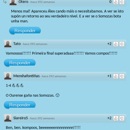
Otero
0
·
hace 392 semanas
Menos mal! Apareceu Álex cando máis o necesitabamos. A ver se isto
supón un retorno ao seu verdadeiro nivel. E a ver se o Somozas bota
unha man.
Responder
Tato
+2
·
hace 392 semanas
Vamosssss!!!!!! Primeira final superadaaa!!!!!!! Vamos compos!!!!!!
Responder
Menshafontiñas
+1
·
hace 392 semanas
1-4 💪💪💪
O Ourense gaña nas Somozas. 🙁
Responder
Siareiro5
+2
·
hace 392 semanas
Ben, ben. kompoos, beeeeeeennnnnnnnn!!!!!