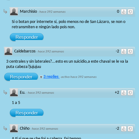
Marchisio
0
·
hace 392 semanas
Sí o botan por internete sí, polo menos no de San Lázaro, se non o
retransmiten e ningún lado pois non.
Responder
Caldebarcos
-2
·
hace 392 semanas
3 centrales y sin laterales?...esto es un suicidio,a este chaval se le va la
puta cabeza?jujujuu
Responder
3 replies
·
activo hace 392 semanas
Eu.
+2
·
hace 392 semanas
1 a 5
Responder
Chiño
-2
·
hace 392 semanas
A tí sí que se che foi a cabeza, fai tempo