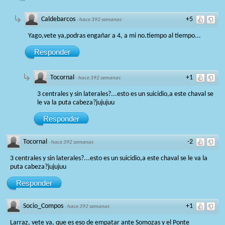
Caldebarcos
+5
·
hace 392 semanas
Yago,vete ya,podras engañar a 4, a mi no.tiempo al tiempo...
Responder
Tocornal
+1
·
hace 392 semanas
3 centrales y sin laterales?...esto es un suicidio,a este chaval se
le va la puta cabeza?jujujuu
Responder
Tocornal
-2
·
hace 392 semanas
3 centrales y sin laterales?...esto es un suicidio,a este chaval se le va la
puta cabeza?jujujuu
Responder
Socio_Compos
+1
·
hace 392 semanas
Larraz, vete ya, que es eso de empatar ante Somozas y el Ponte