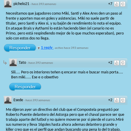
pichelo21
+7
·
hace 393 semanas
Necesitamos que jugadores como Miki, Santi y Alex Ares den un paso al
frente y aporten mas en goles y asistencias. Miki no suele partir de
titular, pero Santi y Alex si, y su bajón de rendimiento lo nota el equipo.
En ataque Brais y Aythami lo están haciendo bien (el canario no es
Primo, pero está respindiendo mejor de lo que muchos esperaban), pero
solo con estos dos no llega.
Responder
1 reply
·
activo hace 393 semanas
Tato
+2
·
hace 393 semanas
Siii.... Pero os interiores teñen q encarar mais e buscar mais porta....
Ben miki..... Ese e o obxetivo
Responder
Esede
+2
·
hace 393 semanas
Me dijeron ayer un directivo del club que el Compostela preguntó por
Roberto Puente delantero del Astorga pero que el chaval parece ser que
trabaja aparte del futbol y no quiere moverse por si pierde el curro.Miré
sus numeros y lleva 16goles hasta ahora ademas delantero grande y
killer creo que es el perfil que andan buscando una pena lo del trabajo.