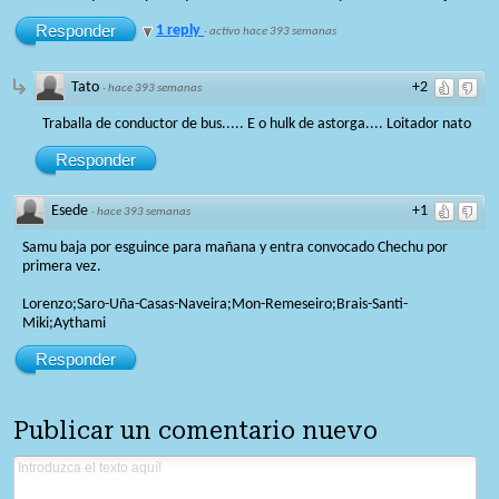
Responder
1 reply
·
activo hace 393 semanas
Tato
+2
·
hace 393 semanas
Traballa de conductor de bus..... E o hulk de astorga.... Loitador nato
Responder
Esede
+1
·
hace 393 semanas
Samu baja por esguince para mañana y entra convocado Chechu por
primera vez.
Lorenzo;Saro-Uña-Casas-Naveira;Mon-Remeseiro;Brais-Santi-
Miki;Aythami
Responder
Publicar un comentario nuevo