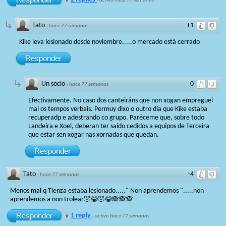
·
activo hace 77 semanas
Tato
+1
·
hace 77 semanas
Kike leva lesionado desde noviembre.....o mercado está cerrado
Responder
Un socio
0
·
hace 77 semanas
Efectivamente. No caso dos canteiráns que non xogan empreguei
mal os tempos verbais. Permuy dixo o outro día que Kike estaba
recuperadp e adestrando co grupo. Paréceme que, sobre todo
Landeira e Xoel, deberan ter saído cedidos a equipos de Terceira
que estar sen xogar nas xornadas que quedan.
Responder
Tato
-4
·
hace 77 semanas
Menos mal q Tienza estaba lesionado....." Non aprendemos ".....non
aprendemos a non trolear🤣😂🤣😂🙈🙈🙈
Responder
1 reply
·
activo hace 77 semanas