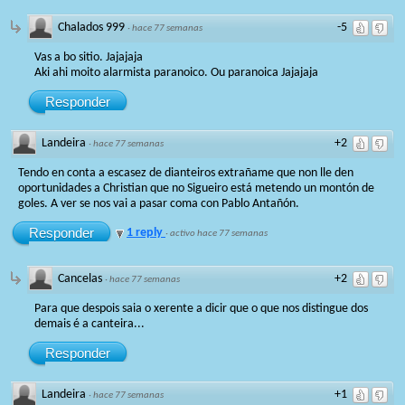
Chalados 999
-5
·
hace 77 semanas
Vas a bo sitio. Jajajaja
Aki ahi moito alarmista paranoico. Ou paranoica Jajajaja
Responder
Landeira
+2
·
hace 77 semanas
Tendo en conta a escasez de dianteiros extrañame que non lle den
oportunidades a Christian que no Sigueiro está metendo un montón de
goles. A ver se nos vai a pasar coma con Pablo Antañón.
Responder
1 reply
·
activo hace 77 semanas
Cancelas
+2
·
hace 77 semanas
Para que despois saia o xerente a dicir que o que nos distingue dos
demais é a canteira...
Responder
Landeira
+1
·
hace 77 semanas