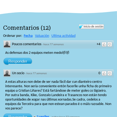
Comentarios
(
12
)
Inicio de sesión
Ordenar por:
Fecha
Valuación
Ultima actividad
Poucos comentarios
+4
·
hace 77 semanas
As defensas dos 2 equipos meten medo🤣🤣
Responder
Un socio
0
·
hace 77 semanas
A estas alturas non debe de ser nada fácil dar cun dianteiro centro
interesante. Non sería conveniente entón facerlle unha ficha do primeiro
equipo a Cristian Liñares? Está fartándose de meter goles co Sigüeiro.
Por outra banda, Kike, Gonzalo Landeira e Trasancos non están tendo
oportunidades de xogar nas últimas xornadas.Se cadra, cedelos a
equipos da Terceira para que non estean parados é o máis razoable. Non
vos parece?
Responder
2 replies