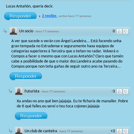
Lucas Antañón, quería decir.
Responder
3 replies
·
activo hace 77 semanas
Un socio
0
·
hace 77 semanas
A ver que sucede o verán con Ángel Landeira... Está facendo unha
gran tempada no Estradense e seguramente haxa equipos de
categorías superiores á Terceira que o teñan no radar. Volverá o
Compos a facer o mesmo que con Lucas Antañón? Claro que tamén
cabe a posibilidade de que o maior dos Landeira acabe pasando do
Compos porque non teña gañas de seguir outro ano na Terceira...
Responder
Futurista
-3
·
hace 77 semanas
Xa andas no ano qué ben jajajaja. Eu te ficharía de manaller. Pobre
de ti qué falles.eu serei o teu toca cojones jajajaja
Responder
Un club de canteira
+3
·
hace 77 semanas