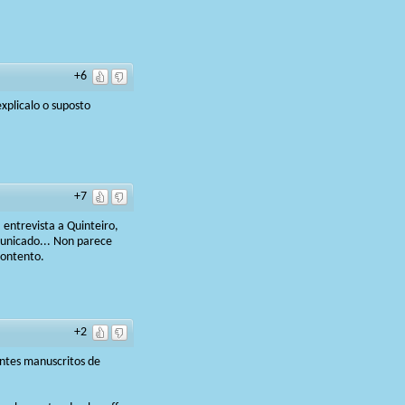
+6
xplicalo o suposto
+7
entrevista a Quinteiro,
municado... Non parece
contento.
+2
antes manuscritos de