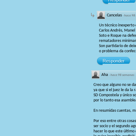
Cancelas
·
hace 98
Un técnico inexperto 
Carlos Andrés, Manel 
Soto e Roque na defen
rematadores minima
Son partidario de dei
o problema da confecci
Responder
Aha
·
hace 98 semanas
Creo que alguno no se da 
ya que si el juez le da la
SD Compostela y único so
por lo tanto esa asamblea
En resumidas cuentas, mi
Por eso entre otras cosas
ser socio y el segundo a
hacer lo que este último 