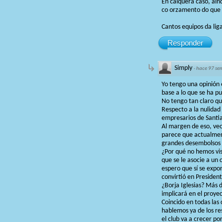
En calquera caso, aín
co orzamento do que 
Cantos equipos da lig
Responder
Simply
·
hace 97 se
Yo tengo una opinión 
base a lo que se ha pu
No tengo tan claro qu
Respecto a la nulidad
empresarios de Santia
Al margen de eso, veo
parece que actualment
grandes desembolsos 
¿Por qué no hemos vis
que se le asocie a un 
espero que sí se expon
convirtió en Presiden
¿Borja Iglesias? Más 
implicará en el proye
Coincido en todas las 
hablemos ya de los re
el club va a crecer p