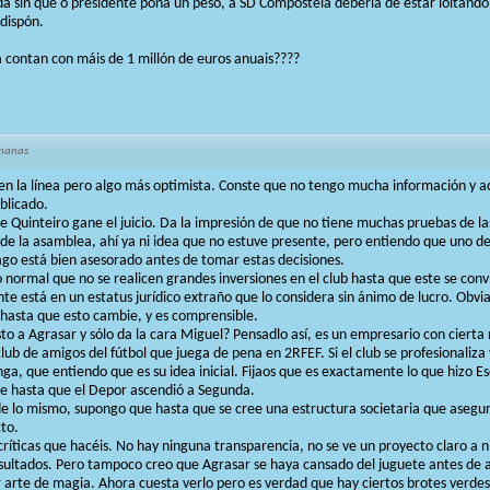
da sin que o presidente poña un peso, a SD Compostela debería de estar loitando 
dispón.
a contan con máis de 1 millón de euros anuais????
manas
en la línea pero algo más optimista. Conste que no tengo mucha información y a
blicado.
e Quinteiro gane el juicio. Da la impresión de que no tiene muchas pruebas de l
 de la asamblea, ahí ya ni idea que no estuve presente, pero entiendo que uno d
go está bien asesorado antes de tomar estas decisiones.
 normal que no se realicen grandes inversiones en el club hasta que este se conv
e está en un estatus jurídico extraño que lo considera sin ánimo de lucro. Obv
hasta que esto cambie, y es comprensible.
to a Agrasar y sólo da la cara Miguel? Pensadlo así, es un empresario con cierta
club de amigos del fútbol que juega de pena en 2RFEF. Si el club se profesionaliza
ga, que entiendo que es su idea inicial. Fijaos que es exactamente lo que hizo E
te hasta que el Depor ascendió a Segunda.
de lo mismo, supongo que hasta que se cree una estructura societaria que asegure
cto.
críticas que hacéis. No hay ninguna transparencia, no se ve un proyecto claro a n
sultados. Pero tampoco creo que Agrasar se haya cansado del juguete antes de a
or arte de magia. Ahora cuesta verlo pero es verdad que hay ciertos brotes verde