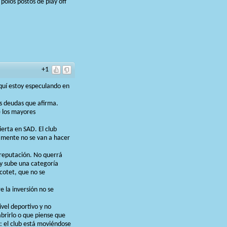
polos postos de play off
+1
quí estoy especulando en
as deudas que afirma.
e los mayores
ierta en SAD. El club
iamente no se van a hacer
 reputación. No querrá
 y sube una categoría
scotet, que no se
 la inversión no se
ivel deportivo y no
brirlo o que piense que
s: el club está moviéndose