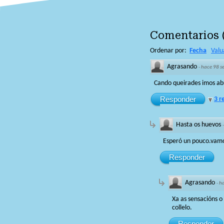
Comentarios
Ordenar por:
Fecha
Valu
Agrasando
·
hace 98 
Cando queirades imos a
Responder
3 r
Hasta os huevos
Esperó un pouco.vamo
Responder
Agrasando
·
h
Xa as sensacións o
collelo.
Responder