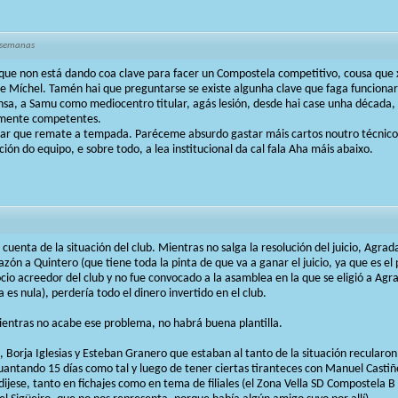
 semanas
que non está dando coa clave para facer un Compostela competitivo, cousa que x
e Míchel. Tamén hai que preguntarse se existe algunha clave que faga funciona
sa, a Samu como mediocentro titular, agás lesión, desde hai case unha década,
mente competentes.
xar que remate a tempada. Paréceme absurdo gastar máis cartos noutro técnico 
ón do equipo, e sobre todo, a lea institucional da cal fala Aha máis abaixo.
cuenta de la situación del club. Mientras no salga la resolución del juicio, Agrad
 razón a Quintero (que tiene toda la pinta de que va a ganar el juicio, ya que es e
cio acreedor del club y no fue convocado a la asamblea en la que se eligió a Ag
 es nula), perdería todo el dinero invertido en el club.
entras no acabe ese problema, no habrá buena plantilla.
, Borja Iglesias y Esteban Granero que estaban al tanto de la situación recularon,
guantando 15 días como tal y luego de tener ciertas tiranteces con Manuel Castiñ
dijese, tanto en fichajes como en tema de filiales (el Zona Vella SD Compostela 