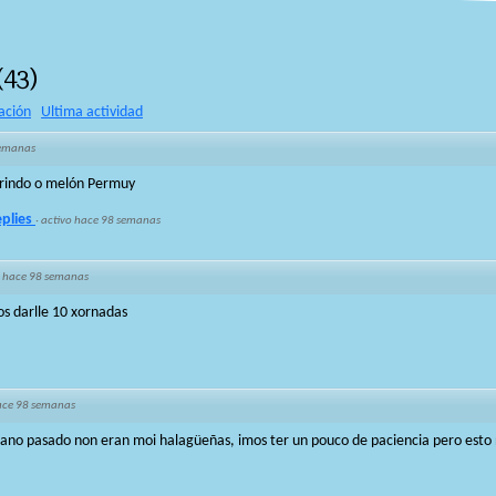
(
43
)
ación
Ultima actividad
semanas
brindo o melón Permuy
eplies
·
activo hace 98 semanas
·
hace 98 semanas
s darlle 10 xornadas
ace 98 semanas
 ano pasado non eran moi halagüeñas, imos ter un pouco de paciencia pero esto