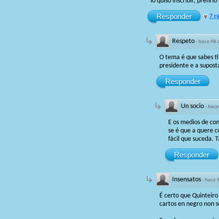
lo quiso inscribir, prefir
Responder
7 r
Respeto
·
hace 98 
O tema é que sabes ti
presidente e a suposta
Responder
Un socio
·
hace
E os medios de com
se é que a quere c
fácil que suceda.
Responder
Insensatos
·
hace 
É certo que Quinteiro
cartos en negro non se