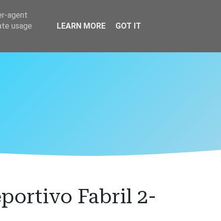
er-agent
rate usage
LEARN MORE
GOT IT
ortivo Fabril 2-