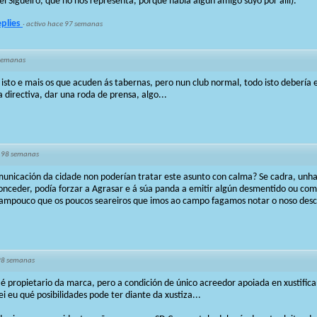
ió el Sigüeiro, que no nos representa, porque había algún amigo suyo por allí).
eplies
·
activo hace 97 semanas
semanas
 isto e mais os que acuden ás tabernas, pero nun club normal, todo isto debería e
 directiva, dar una roda de prensa, algo...
 98 semanas
unicación da cidade non poderían tratar este asunto con calma? Se cadra, unha 
onceder, podía forzar a Agrasar e á súa panda a emitir algún desmentido ou co
 Tampouco que os poucos seareiros que imos ao campo fagamos notar o noso des
98 semanas
 é propietario da marca, pero a condición de único acreedor apoiada en xustific
i eu qué posibilidades pode ter diante da xustiza...