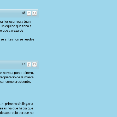
+8
a lles ocorreu a Juan
r un equipo que teña a
 e que careza de
se antes non se resolve
+7
ar no va a poner dinero,
l propietario de la marca
rasar como presidente,
 el primero sin llegar a
eiras, ya que había que
B desapareció porque no