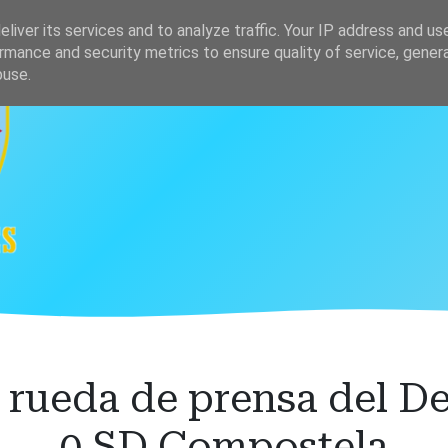
s
Clasificación
liver its services and to analyze traffic. Your IP address and us
rmance and security metrics to ensure quality of service, gene
buse.
rueda de prensa del Dep
0 SD Compostela