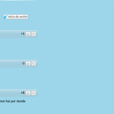
Inicio de sesión
+5
-3
+8
 non hai por donde