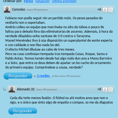
Ordenar por:
Fecha
Valuación
Ultima actividad
Cancelas
+6
·
hace 98 semanas
Fabiano non podía seguir nin un partido máis. Os pesos pesados do
vestiario non o soportaban.
Andrés colleu un equipo que marchaba no alto da táboa e pouco lle
faltou para deixalo fóra das eliminatorias de ascenso. Ademais, á hora da
verdade dilapidou unha vantaxe de 3-0 contra o Tarazona.
Manel Menéndez tivo á súa disposición un superplantel de xente experta
e con calidade e non fixo nada bo del.
O efecto Míchel diluíuse ao cabo de tres meses.
Pero na casa continúan tempada tras tempada Casas, Roque, Samu e
Pablo Antas. Temos tamén desde hai algo máis dun ano a Manu Barreiro
e a Soto, que entre os dous deben de apañar un bo cacho do orzamento
do primeiro equipo. Compréndese a cousa, verdade?
Responder
2 replies
·
activo hace 98 semanas
Abonado 32
+8
·
hace 98 semanas
Cada dia teño menos ilusión. O fútbol xa ahi moitos anos que non o
sigo, e o único que sinto algo de enpatia o compos, so me da disgustos
Responder