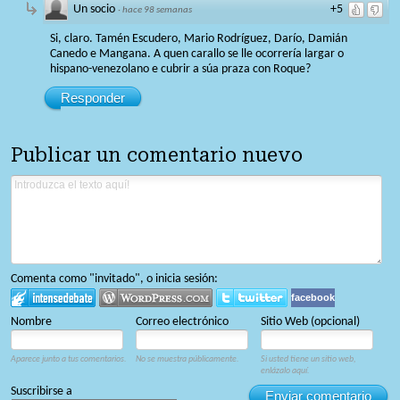
Un socio
+5
·
hace 98 semanas
Si, claro. Tamén Escudero, Mario Rodríguez, Darío, Damián
Canedo e Mangana. A quen carallo se lle ocorrería largar o
hispano-venezolano e cubrir a súa praza con Roque?
Responder
Publicar un comentario nuevo
Comenta como "invitado", o inicia sesión:
facebook
Nombre
Correo electrónico
Sitio Web (opcional)
Aparece junto a tus comentarios.
No se muestra públicamente.
Si usted tiene un sitio web,
enlázalo aquí.
Suscribirse a
Enviar comentario