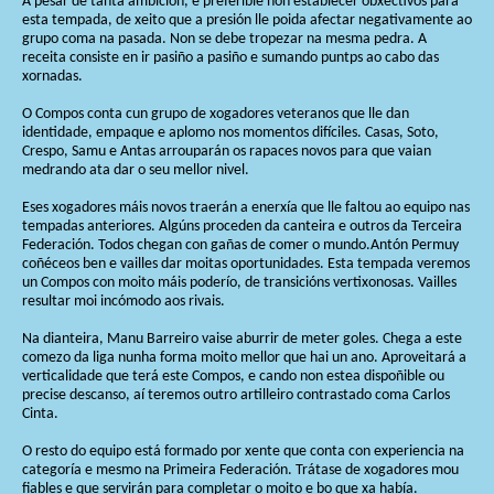
A pesar de tanta ambición, é preferible non establecer obxectivos para
esta tempada, de xeito que a presión lle poida afectar negativamente ao
grupo coma na pasada. Non se debe tropezar na mesma pedra. A
receita consiste en ir pasiño a pasiño e sumando puntps ao cabo das
xornadas.
O Compos conta cun grupo de xogadores veteranos que lle dan
identidade, empaque e aplomo nos momentos difíciles. Casas, Soto,
Crespo, Samu e Antas arrouparán os rapaces novos para que vaian
medrando ata dar o seu mellor nivel.
Eses xogadores máis novos traerán a enerxía que lle faltou ao equipo nas
tempadas anteriores. Algúns proceden da canteira e outros da Terceira
Federación. Todos chegan con gañas de comer o mundo.Antón Permuy
coñéceos ben e vailles dar moitas oportunidades. Esta tempada veremos
un Compos con moito máis poderío, de transicións vertixonosas. Vailles
resultar moi incómodo aos rivais.
Na dianteira, Manu Barreiro vaise aburrir de meter goles. Chega a este
comezo da liga nunha forma moito mellor que hai un ano. Aproveitará a
verticalidade que terá este Compos, e cando non estea dispoñible ou
precise descanso, aí teremos outro artilleiro contrastado coma Carlos
Cinta.
O resto do equipo está formado por xente que conta con experiencia na
categoría e mesmo na Primeira Federación. Trátase de xogadores mou
fiables e que servirán para completar o moito e bo que xa había.