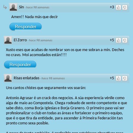
Sin
+3
·
hace 98 semanas
Amen!! Nada más que decir
Responder
El Zorro
+5
·
hace 98 semanas
Xusto eses que acabas de nombrar son os que me sobran a min. Deches
no cravo. Moi acomodados están!!!!
Responder
Risas enlatadas
+5
·
hace 98 semanas
Uns cantos chistes que seguramente vos soarán:
Antonio Agrasar é un crack dos negocios. A súa esperiencia vénlle como
aiga de maio ao Compostela. Chega rodeado de xente competente e que
sabe disto, coma Borja Iglesias e Borja Granero. O primeiro paso vai ser
profesionalizar o club en todas as áreas e fortalecer o primeiro equipo,
que é o que tira da entidade, para ascender á Primeira Federación tan
pronto como sexa posible.