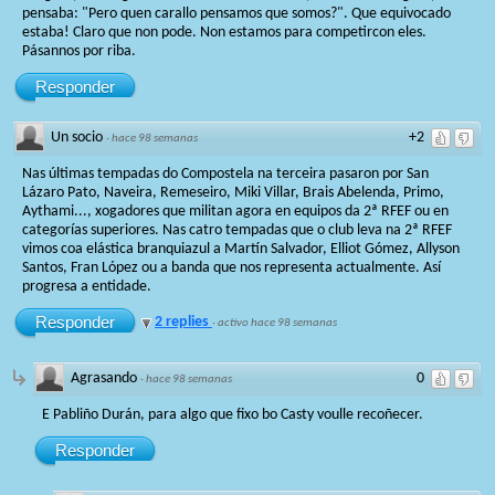
pensaba: "Pero quen carallo pensamos que somos?". Que equivocado
estaba! Claro que non pode. Non estamos para competircon eles.
Pásannos por riba.
Responder
Un socio
+2
·
hace 98 semanas
Nas últimas tempadas do Compostela na terceira pasaron por San
Lázaro Pato, Naveira, Remeseiro, Miki Villar, Brais Abelenda, Primo,
Aythami..., xogadores que militan agora en equipos da 2ª RFEF ou en
categorías superiores. Nas catro tempadas que o club leva na 2ª RFEF
vimos coa elástica branquiazul a Martín Salvador, Elliot Gómez, Allyson
Santos, Fran López ou a banda que nos representa actualmente. Así
progresa a entidade.
Responder
2 replies
·
activo hace 98 semanas
Agrasando
0
·
hace 98 semanas
E Pabliño Durán, para algo que fixo bo Casty voulle recoñecer.
Responder