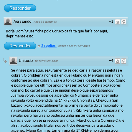
Responder
Agrasando
+1
·
hace 98 semanas
Borja Domínguez ficha polo Coruxo ca falta que faría por aquí,
deprimente esto.
Responder
2 replies
·
activo hace 98 semanas
Un socio
+4
·
hace 98 semanas
Se viñese para aquí, seguramente se dedicaría a rascar as pelotas e
cobrar. O problema non está en que Fulano ou Mengano non rindan
conforme ao que cobran. Esa é a tónica xeral desde hai tempo. Como
é posible que nos últimos anos chegasen ao Compostela xogadores
con moi bo cartel e que case ningún dese o que esparabamos?
Juampa volveu despois de ascender co Numancia e de facer unha
segunda volta espléndida na 1ª RFEF co Unionistas. Chegou a San
Lázaro, xogou aceptablemente na primeira parte do campionato, e
na segunda parecía un xogador vulgar. Riki fixera unha campaña moi
regular pero hai un ano padeceu unha misteriosa lesión da que
parecía que non se ía recuperar nunca. Marchou para Ourense C.F. e
alí si, acabou sendo titular nos partidos decisivos para acadar o
ascenso. Manu Ramírez tamén viña da 1ª RFEF e non demostrou