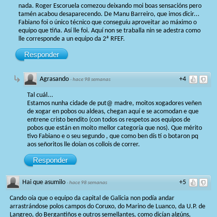
nada. Roger Escoruela comezou deixando moi boas sensacións pero
tamén acabou desaparecendo. De Manu Barreiro, que imos dicir...
Fabiano foi o único técnico que conseguíu aproveitar ao máximo o
equipo que tiña. Así lle foi. Aquí non se traballa nin se adestra como
lle corresponde a un equipo da 2ª RFEF.
Responder
Agrasando
+4
·
hace 98 semanas
Tal cuál...
Estamos nunha cidade de put@ madre, moitos xogadores veñen
de xogar en pobos ou aldeas, chegan aquí e se acomodan e que
entrene cristo bendito (con todos os respetos aos equipos de
pobos que están en moito mellor categoría que nos). Que mérito
tivo Fabiano e o seu segundo , que como ben dís tí o botaron pq
aos señoritos lle doían os collois de correr.
Responder
Hai que asumilo
+5
·
hace 98 semanas
Cando oía que o equipo da capital de Galicia non podía andar
arrastrándose polos campos do Coruxo, do Marino de Luanco, da U.P. de
Langreo, do Bergantiños e outros semellantes, como dicían algúns,