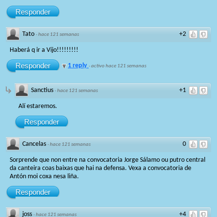
Responder
Tato
+2
·
hace 121 semanas
Haberá q ir a Vijo!!!!!!!!!
Responder
1 reply
·
activo hace 121 semanas
Sanctius
+1
·
hace 121 semanas
Alí estaremos.
Responder
Cancelas
0
·
hace 121 semanas
Sorprende que non entre na convocatoria Jorge Sálamo ou putro central
da canteira coas baixas que hai na defensa. Vexa a convocatoria de
Antón moi coxa nesa liña.
Responder
joss
+4
·
hace 121 semanas