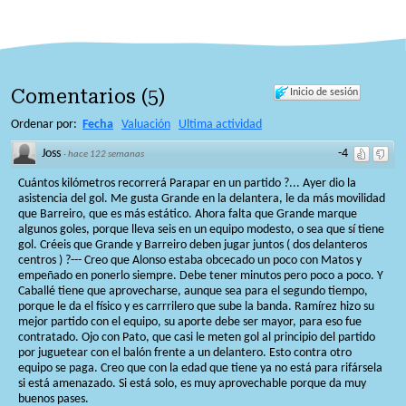
Comentarios
(
5
)
Inicio de sesión
Ordenar por:
Fecha
Valuación
Ultima actividad
Joss
-4
·
hace 122 semanas
Cuántos kilómetros recorrerá Parapar en un partido ?... Ayer dio la
asistencia del gol. Me gusta Grande en la delantera, le da más movilidad
que Barreiro, que es más estático. Ahora falta que Grande marque
algunos goles, porque lleva seis en un equipo modesto, o sea que sí tiene
gol. Créeis que Grande y Barreiro deben jugar juntos ( dos delanteros
centros ) ?--- Creo que Alonso estaba obcecado un poco con Matos y
empeñado en ponerlo siempre. Debe tener minutos pero poco a poco. Y
Caballé tiene que aprovecharse, aunque sea para el segundo tiempo,
porque le da el físico y es carrrilero que sube la banda. Ramírez hizo su
mejor partido con el equipo, su aporte debe ser mayor, para eso fue
contratado. Ojo con Pato, que casi le meten gol al principio del partido
por juguetear con el balón frente a un delantero. Esto contra otro
equipo se paga. Creo que con la edad que tiene ya no está para rifársela
si está amenazado. Si está solo, es muy aprovechable porque da muy
buenos pases.