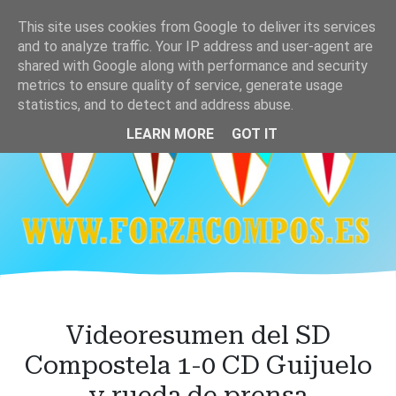
Ir
This site uses cookies from Google to deliver its services
al
and to analyze traffic. Your IP address and user-agent are
contenido
shared with Google along with performance and security
principal
metrics to ensure quality of service, generate usage
statistics, and to detect and address abuse.
LEARN MORE
GOT IT
Videoresumen del SD
Compostela 1-0 CD Guijuelo
y rueda de prensa