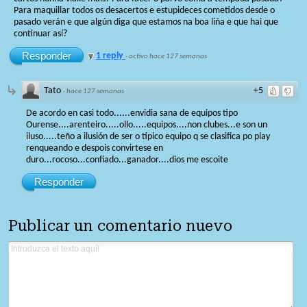
Para maquillar todos os desacertos e estupideces cometidos desde o
pasado verán e que algún diga que estamos na boa liña e que hai que
continuar así?
Responder
1 reply
·
activo hace 127 semanas
Tato
+5
·
hace 127 semanas
De acordo en casi todo......envidia sana de equipos tipo
Ourense....arenteiro.....ollo.....equipos....non clubes...e son un
iluso.....teño a ilusión de ser o típico equipo q se clasifica po play
renqueando e despois convirtese en
duro...rocoso...confiado...ganador....dios me escoite
Responder
Publicar un comentario nuevo