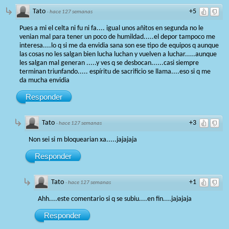
Tato
+5
·
hace 127 semanas
Pues a mi el celta ni fu ni fa.... igual unos añitos en segunda no le
venian mal para tener un poco de humildad.....el depor tampoco me
interesa....lo q si me da envidia sana son ese tipo de equipos q aunque
las cosas no les salgan bien lucha luchan y vuelven a luchar.....aunque
les salgan mal generan .....y ves q se desbocan......casi siempre
terminan triunfando..... espíritu de sacrificio se llama....eso si q me
da mucha envidia
Responder
Tato
+3
·
hace 127 semanas
Non sei si m bloquearian xa.....jajajaja
Responder
Tato
+1
·
hace 127 semanas
Ahh....este comentario si q se subiu....en fin....jajajaja
Responder