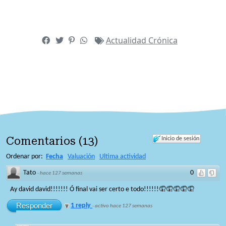
Actualidad
Crónica
Comentarios
(
13
)
Inicio de sesión
Ordenar por:
Fecha
Valuación
Ultima actividad
Tato
0
·
hace 127 semanas
Ay david david!!!!!!! Ó final vai ser certo e todo!!!!!!🤦🤦🤦🤦🤦
Responder
1 reply
·
activo hace 127 semanas