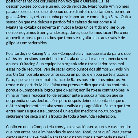
posterior tanto dos coruñeses non fixo que o Ourense C.F. se
descompuxese porque é un equipo de verdade. Marchoulle Amin o mes
pasado pero parece que atopaou outro dianteiro que tamén sabe meter
goles. Ademais, retornou unha peza importante coma Hugo Sanz. Outra
sensación que me deixou o partido foi o cabreo de ver como Riki
Mangana xogaba os noventa minutos e facía un partido moi serio. Se
non conseguimos traer grandes xogadores, que lle imos facer! Pero non
aproveitarmos os poucos bos que temos e regalárllelos aos rivais é de
gilipollas empedernidos.
Pola tarde, no Racíng Vilalbés - Compostela vimos que isto dá para o que
dá. As pretensións non deben ir máis alá de acadar a permanencia sen
apuros. O Racing é un equipo ben organizado e traballador pero moi
escasiño de recursos. Vén de sacar catro puntos dos últimos 27. Pois nin
así. Un Compostela inoperante sacou un punto e en boa parte grazas a
Pato, que sacou un remate franco de Rares nos primeiros minutos. Ao
remate do partido Míchel falou coa prensa e dixo que estaba contento
porque o Compostela logrou que o Racing non lle fixese contragolpes. A
miña primeira reacción foi de estupor ante a pouca ambición que se
desprendía desas declaracións pero despois deime de conta de que o
míster simplemente estaba sendo realista e pragmático. Sabe o que ten
entre mans e que este Compos é un equipo mediocre no grupo que
seguramente sexa o máis frouxo de toda a Segunda Federación.
Confío en que o Compostela consiga a salvación sen apuros e case prefiro
que non entre nas eliminatorias de ascenso. Total, para que? Para gastar
cartos nunha viaxe máis? Para facer o parvo coma a tempada pasada?