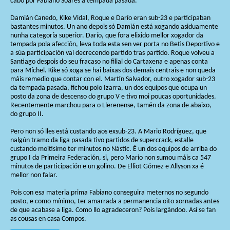
cabo por Fabiano Soares a tempada pasada.
Damián Canedo, Kike Vidal, Roque e Darío eran sub-23 e participaban
bastantes minutos. Un ano depois só Damián está xogando asiduamente
nunha categoría superior. Darío, que fora elixido mellor xogador da
tempada pola afección, leva toda esta sen ver porta no Betis Deportivo e
a súa participación vai decrecendo partido tras partido. Roque volveu a
Santiago despois do seu fracaso no filial do Cartaxena e apenas conta
para Míchel. Kike só xoga se hai baixas dos demais centrais e non queda
máis remedio que contar con el. Martín Salvador, outro xogador sub-23
da tempada pasada, fichou polo Izarra, un dos equipos que ocupa un
posto da zona de descenso do grupo V e tivo moi poucas oportunidades.
Recentemente marchou para o Llerenense, tamén da zona de abaixo,
do grupo II.
Pero non só lles está custando aos exsub-23. A Mario Rodríguez, que
nalgún tramo da liga pasada tivo partidos de supercrack, estalle
custando moitísimo ter minutos no Nàstic. É un dos equipos de arriba do
grupo I da Primeira Federación, si, pero Mario non sumou máis ca 547
minutos de participación e un goliño. De Elliot Gómez e Allyson xa é
mellor non falar.
Pois con esa materia prima Fabiano conseguira meternos no segundo
posto, e como mínimo, ter amarrada a permanencia oito xornadas antes
de que acabase a liga. Como llo agradeceron? Pois largándoo. Así se fan
as cousas en casa Compos.