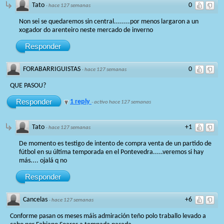
Tato
0
·
hace 127 semanas
Non sei se quedaremos sin central........por menos largaron a un
xogador do arenteiro neste mercado de inverno
Responder
FORABARRIGUISTAS
0
·
hace 127 semanas
QUE PASOU?
Responder
1 reply
·
activo hace 127 semanas
Tato
+1
·
hace 127 semanas
De momento es testigo de intento de compra venta de un partido de
fútbol en su última temporada en el Pontevedra.....veremos si hay
más.... ojalá q no
Responder
Cancelas
+6
·
hace 127 semanas
Conforme pasan os meses máis admiración teño polo traballo levado a