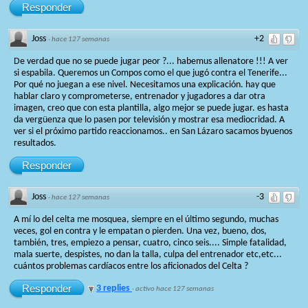
Responder
Joss
+2
·
hace 127 semanas
De verdad que no se puede jugar peor ?... habemus allenatore !!! A ver
si espabila. Queremos un Compos como el que jugó contra el Tenerife...
Por qué no juegan a ese nivel. Necesitamos una explicación. hay que
hablar claro y comprometerse, entrenador y jugadores a dar otra
imagen, creo que con esta plantilla, algo mejor se puede jugar. es hasta
da vergüenza que lo pasen por televisión y mostrar esa mediocridad. A
ver si el próximo partido reaccionamos.. en San Lázaro sacamos byuenos
resultados.
Responder
Joss
-3
·
hace 127 semanas
A mí lo del celta me mosquea, siempre en el último segundo, muchas
veces, gol en contra y le empatan o pierden. Una vez, bueno, dos,
también, tres, empiezo a pensar, cuatro, cinco seis.... Simple fatalidad,
mala suerte, despistes, no dan la talla, culpa del entrenador etc,etc...
cuántos problemas cardíacos entre los aficionados del Celta ?
Responder
3 replies
·
activo hace 127 semanas