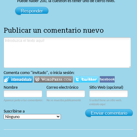
Puede haber 200, la cuestión es tener uno de cierto nivel.
Responder
Publicar un comentario nuevo
Comenta como "invitado", o inicia sesión:
facebook
Nombre
Correo electrónico
Sitio Web (opcional)
Aparece junto a tus comentarios.
No se muestra públicamente.
Si usted tiene un sitio web,
enlázalo aquí.
Suscribirse a
Enviar comentario