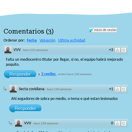
Comentarios
(
3
)
Inicio de sesión
Ordenar por:
Fecha
Valuación
Ultima actividad
VVV
+3
·
hace 131 semanas
Falta un mediocentro titular por llegar, si no, el equipo habrá mejorado
poquito.
Responder
2 replies
·
activo hace 130 semanas
Secta covidiana
+1
·
hace 130 semanas
Ahi xogadores de sobra po medio, o tema e qué estan lesionados
Responder
VVV
0
·
hace 130 semanas