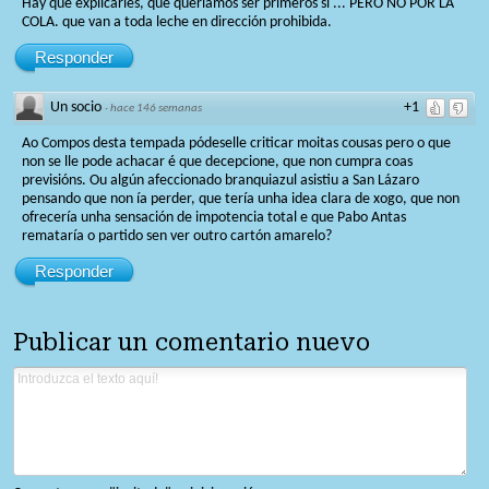
Hay que explicarles, que queríamos ser primeros sí ... PERO NO POR LA
COLA. que van a toda leche en dirección prohibida.
Responder
Un socio
+1
·
hace 146 semanas
Ao Compos desta tempada pódeselle criticar moitas cousas pero o que
non se lle pode achacar é que decepcione, que non cumpra coas
previsións. Ou algún afeccionado branquiazul asistiu a San Lázaro
pensando que non ía perder, que tería unha idea clara de xogo, que non
ofrecería unha sensación de impotencia total e que Pabo Antas
remataría o partido sen ver outro cartón amarelo?
Responder
Publicar un comentario nuevo