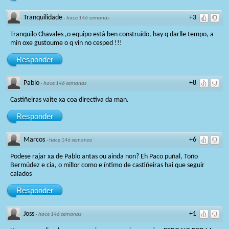
Tranquilidade
+3
·
hace 146 semanas
Tranquilo Chavales ,o equipo está ben construído, hay q darlle tempo, a
min oxe gustoume o q vin no cesped !!!
Responder
Pablo
+8
·
hace 146 semanas
Castiñeiras vaite xa coa directiva da man.
Responder
Marcos
+6
·
hace 146 semanas
Podese rajar xa de Pablo antas ou ainda non? Eh Paco puñal, Toño
Bermúdez e cia, o millor como e íntimo de castiñeiras hai que seguir
calados
Responder
Joss
+1
·
hace 146 semanas