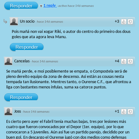
Responder
1 reply
·
activo hace 146 semanas
Un socio
+3
·
hace 146 semanas
Pois mañá non vai xogar Riki, o autor do centro do primeiro dos dous
goles que ata agora leva Manu.
Responder
Cancelas
+4
·
hace 146 semanas
Se mañá perde, e moi posiblemente se empata, o Compostela será de
pleno dereito equipo da zona de descenso. Así están as cousas nesta
tempada tan ilusionante. Mentres tanto, o Ourense C.F., que afrontou a
liga con bastantes menos ínfulas, suma xa catorce puntos.
Responder
Joss
+1
·
hace 146 semanas
Es cierto pero ayer el Fabril tenía muchas bajas, tres por lesiones más
cuatro que fueron convocados por el Depor (1er. equipo), por lo que
convocaron a 5 juveniles. Aún así fue un partido parejo, decidido por un
buen gol. En descargo el Ourense jugó con dos medios como defensas