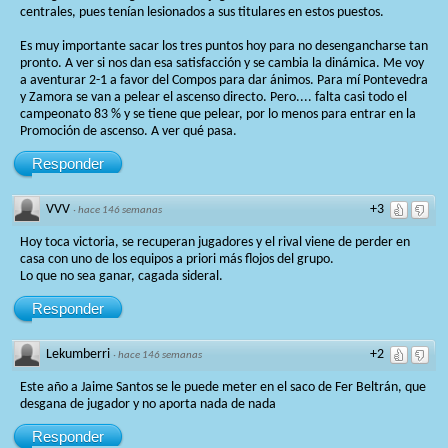
centrales, pues tenían lesionados a sus titulares en estos puestos.
Es muy importante sacar los tres puntos hoy para no desengancharse tan
pronto. A ver si nos dan esa satisfacción y se cambia la dinámica. Me voy
a aventurar 2-1 a favor del Compos para dar ánimos. Para mí Pontevedra
y Zamora se van a pelear el ascenso directo. Pero.... falta casi todo el
campeonato 83 % y se tiene que pelear, por lo menos para entrar en la
Promoción de ascenso. A ver qué pasa.
Responder
VVV
+3
·
hace 146 semanas
Hoy toca victoria, se recuperan jugadores y el rival viene de perder en
casa con uno de los equipos a priori más flojos del grupo.
Lo que no sea ganar, cagada sideral.
Responder
Lekumberri
+2
·
hace 146 semanas
Este año a Jaime Santos se le puede meter en el saco de Fer Beltrán, que
desgana de jugador y no aporta nada de nada
Responder