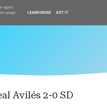
er-agent
rate usage
LEARN MORE
GOT IT
al Avilés 2-0 SD