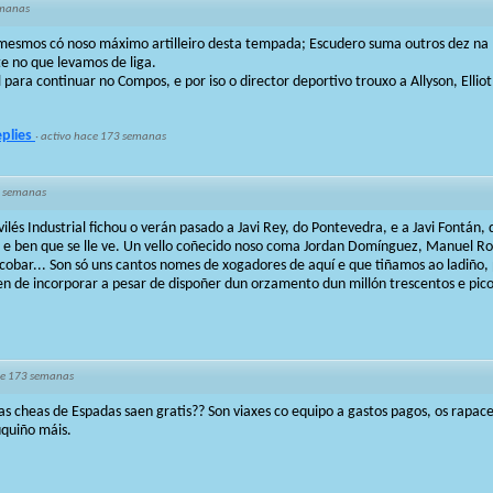
emanas
 mesmos có noso máximo artilleiro desta tempada; Escudero suma outros dez na 
te no que levamos de liga.
l para continuar no Compos, e por iso o director deportivo trouxo a Allyson, Ellio
eplies
·
activo hace 173 semanas
 semanas
ilés Industrial fichou o verán pasado a Javi Rey, do Pontevedra, e a Javi Fontán,
 e ben que se lle ve. Un vello coñecido noso coma Jordan Domínguez, Manuel 
obar... Son só uns cantos nomes de xogadores de aquí e que tiñamos ao ladiño, 
 de incorporar a pesar de dispoñer dun orzamento dun millón trescentos e pico m
e 173 semanas
as cheas de Espadas saen gratis?? Son viaxes co equipo a gastos pagos, os rapa
uquiño máis.