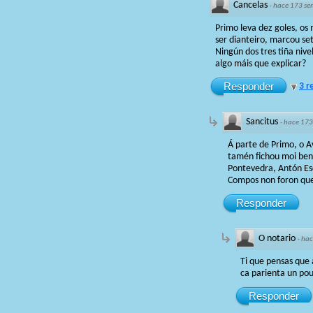
Cancelas
·
hace 173 s
Primo leva dez goles, os
ser dianteiro, marcou se
Ningún dos tres tiña nive
algo máis que explicar?
Responder
3 r
Sancitus
·
hace 173
Á parte de Primo, o Av
tamén fichou moi ben
Pontevedra, Antón Esc
Compos non foron quen
Responder
O notario
·
hac
Ti que pensas que 
ca parienta un po
Responder