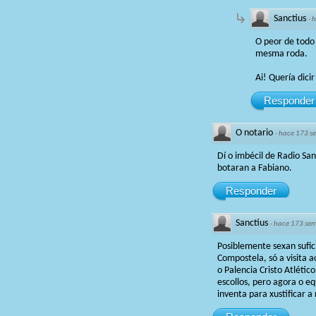
Sanctius
·
h
O peor de todo
mesma roda.
Ai! Quería dici
Responder
O notario
·
hace 173 s
Dí o imbécil de Radio San
botaran a Fabiano.
Responder
Sanctius
·
hace 173 se
Posiblemente sexan sufic
Compostela, só a visita 
o Palencia Cristo Atlétic
escollos, pero agora o eq
inventa para xustificar a