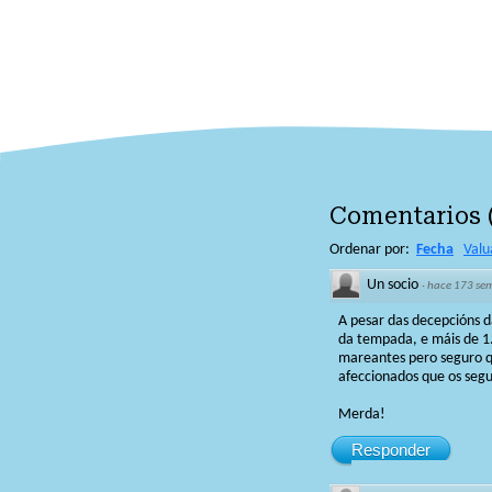
Comentarios
Ordenar por:
Fecha
Valu
Un socio
·
hace 173 se
A pesar das decepcións 
da tempada, e máis de 1.
mareantes pero seguro qu
afeccionados que os seg
Merda!
Responder