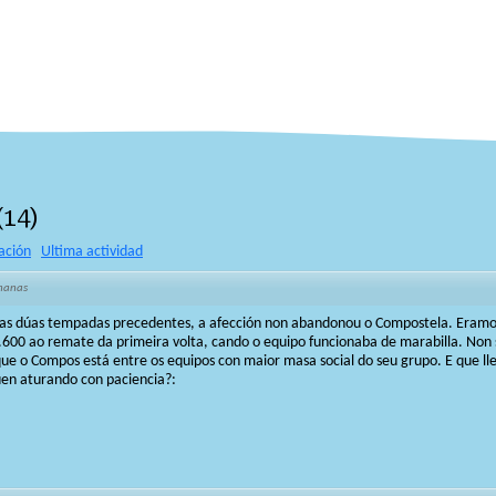
(
14
)
ación
Ultima actividad
manas
das dúas tempadas precedentes, a afección non abandonou o Compostela. Eramo
600 ao remate da primeira volta, cando o equipo funcionaba de marabilla. Non 
e o Compos está entre os equipos con maior masa social do seu grupo. E que lles
uen aturando con paciencia?: