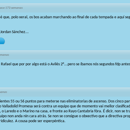
ace 173 semanas
 é que, polo xeral, os bos acaban marchando ao final de cada tempada e aquí s
r Jordan Sánchez...
emanas
 Rafael que por por algo está o Avilés 2°...pero se íbamos nós segundos fdp ante
manas
ientes 55 ou 56 puntos para meterse nas eliminatorias de ascenso. Dos cinco par
ao Valladolid Promesa será contra un equipo que de momento vai mellor clasifica
o, o Laredo e o Marino na casa, e fronte ao Rayo Cantabria fóra. É dicir, non se 
uipo non anda nin cara atrás. Se non se consigue o obxectivo que a directiva prop
 ridiculez. A cousa pode ser esperpéntica.