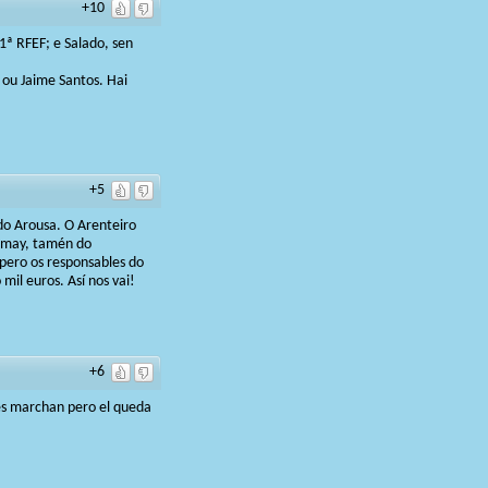
+10
1ª RFEF; e Salado, sen
t ou Jaime Santos. Hai
+5
 do Arousa. O Arenteiro
Romay, tamén do
pero os responsables do
il euros. Así nos vai!
+6
ces marchan pero el queda