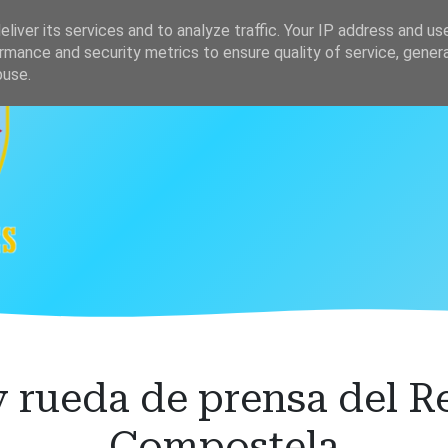
s
Clasificación
liver its services and to analyze traffic. Your IP address and us
rmance and security metrics to ensure quality of service, gene
buse.
rueda de prensa del Re
Compostela