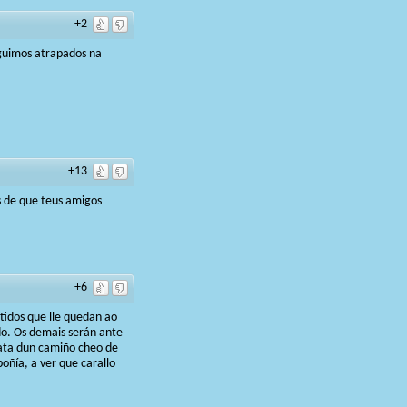
+2
eguimos atrapados na
+13
s de que teus amigos
+6
tidos que lle quedan ao
do. Os demais serán ante
trata dun camiño cheo de
oñía, a ver que carallo