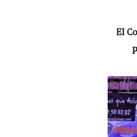
El C
p