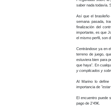
saber nada todavía. S
Así que el brasileño
semana pasada, tras
finalización del co
importante, es que J
el mismo perfil, son 
Centrándose ya en el
terreno de juego, q
estuviera bien para p
que haya". En cualqu
y complicados y sob
Al Marino lo defin
importancia de
"estar
El encuentro puede se
pago de 2'49€.