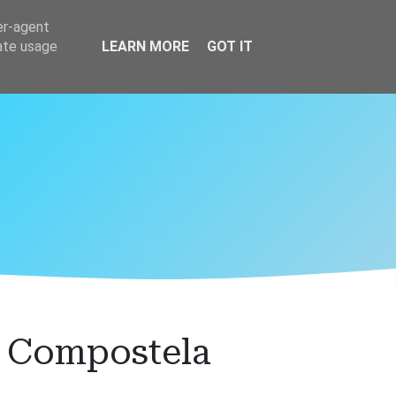
er-agent
rate usage
LEARN MORE
GOT IT
D Compostela