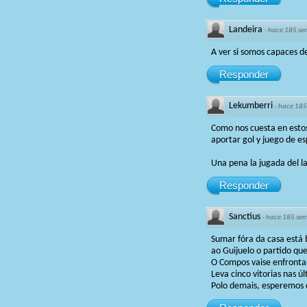
Landeira
·
hace 185 s
A ver si somos capaces d
Responder
Lekumberri
·
hace 185
Como nos cuesta en esto
aportar gol y juego de es
Una pena la jugada del l
Responder
Sanctius
·
hace 185 se
Sumar fóra da casa está 
ao Guijuelo o partido qu
O Compos vaise enfrontar
Leva cinco vitorias nas ú
Polo demais, esperemos q