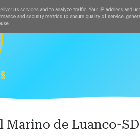
s
Clasificación
liver its services and to analyze traffic. Your IP address and us
rmance and security metrics to ensure quality of service, gene
buse.
el Marino de Luanco-S