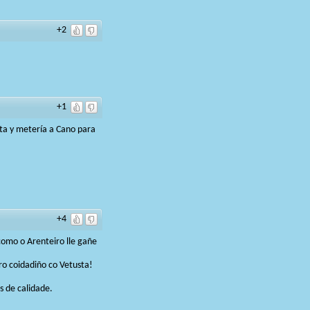
+2
+1
ta y metería a Cano para
+4
como o Arenteiro lle gañe
ro coidadiño co Vetusta!
s de calidade.