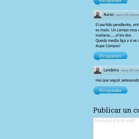
Responder
Xurxo
·
hace 185 seman
El partido pendiente, ent
es malo. Un campo muy di
mañana.....ví los dos
Queda media liga y si se 
Aupa Compos!
Responder
Landeira
·
hace 185 s
Hai que seguir pelexando
Responder
Publicar un 