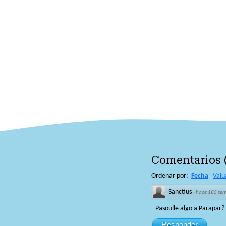
Comentarios
Ordenar por:
Fecha
Valu
Sanctius
·
hace 185 se
Pasoulle algo a Parapar?
Responder