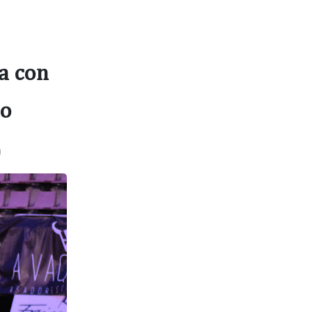
a con
to
)