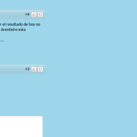
+4
r el resultado de hoy no
 Arenteiro esta
...
+3