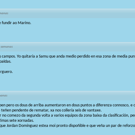
emanas
e fundir ao Marino.
 semanas
s campos. Yo quitaría a Samu que anda medio perdido en esa zona de media pun
paldas.
arguero.
manas
ben pero os dous de arriba aumentaron en dous puntos a diferenza connosco, e 
e teñen pendente de rematar, xa nos collería seis de vantaxe.
 no comezo da segunda volta a varios equipos da zona baixa da clasificación, pe
ltimas sete xornadas.
ue Jordan Domínguez estea moi pronto dispoñible e que veña un par de reforzo