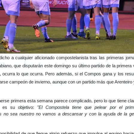
dicho a cualquier aficionado compostelanista tras las primeras jo
biano, que disputarán este domingo su último partido de la primera 
, ocurra lo que ocurra. Pero además, si el Compos gana y los res
arse campeón de invierno, aunque con un partido más que Arenteiro y
rse primera esta semana parece complicado, pero lo que tiene cla
 es su objetivo:
"El Compostela tiene que pelear por el pri
ras no sea nuestro no vamos a descansar y con la ayuda de la ge
osibilidad de que llegue algún refuerzo que impulse al equipo hacia