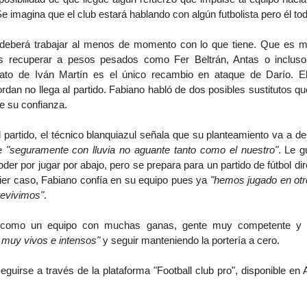
e imagina que el club estará hablando con algún futbolista pero él t
 deberá trabajar al menos de momento con lo que tiene. Que es má
 recuperar a pesos pesados como Fer Beltrán, Antas o incluso 
ntrato de Iván Martín es el único recambio en ataque de Darío. E
ordan no llega al partido. Fabiano habló de dos posibles sustitutos 
de su confianza.
 partido, el técnico blanquiazul señala que su planteamiento va a de
ue
"seguramente con lluvia no aguante tanto como el nuestro"
. Le g
oder por jugar por abajo, pero se prepara para un partido de fútbol dir
ier caso, Fabiano confía en su equipo pues ya
"hemos jugado en ot
revivimos"
.
e como un equipo con muchas ganas, gente muy competente y ca
 muy vivos e intensos"
y seguir manteniendo la portería a cero.
guirse a través de la plataforma "Football club pro", disponible en