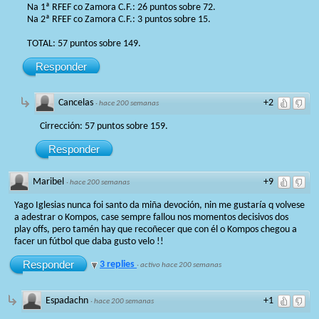
Na 1ª RFEF co Zamora C.F.: 26 puntos sobre 72.
Na 2ª RFEF co Zamora C.F.: 3 puntos sobre 15.
TOTAL: 57 puntos sobre 149.
Responder
Cancelas
+2
·
hace 200 semanas
Cirrección: 57 puntos sobre 159.
Responder
Maribel
+9
·
hace 200 semanas
Yago Iglesias nunca foi santo da miña devoción, nin me gustaría q volvese
a adestrar o Kompos, case sempre fallou nos momentos decisivos dos
play offs, pero tamén hay que recoñecer que con él o Kompos chegou a
facer un fútbol que daba gusto velo !!
Responder
3 replies
·
activo hace 200 semanas
Espadachn
+1
·
hace 200 semanas