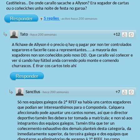
Castiñeiras.. De onde carallo sacache a Allyson? Era xogador de cartas
ou o coñeciches unha noite de festa no garoa?
Responder
5 replies
·
activo hace 200 semanas
Tato
+12
·
hace 200 semanas
A fichaxe de Allyson é o precio q hay q pagar por non ter controlados
xogarores e facerlle caso a representantes.....a mayoría dos
xogadores non son coñecidos polo noso DD. Que carallo vai coñecer e
ver si cando hay fútbol anda correndo polo monte e comendo
churrascos. É tirar cos cartos telo ahí
Responder
Sanctius
+7
·
hace 200 semanas
Só nos equipos galegos da 2ª RFEF xa había uns cantos xogadores
que podían ser interesantísimos para o Compostela. Calquera
afeccionado pode apuntar uns cantos nomes, así que o director
deportivo tamén lles debera ter tomada a matrícula; e non só aos
integrantes dos equipos galegos. Tamén tiña que ter un
coñecemento exhaustivo dos demais planteis desta categoría, da
inmediatamente superior, da terceira galega e dos equipos que
disputaron as eliminatorias de ascenso á 2ª RFEF. Iso como