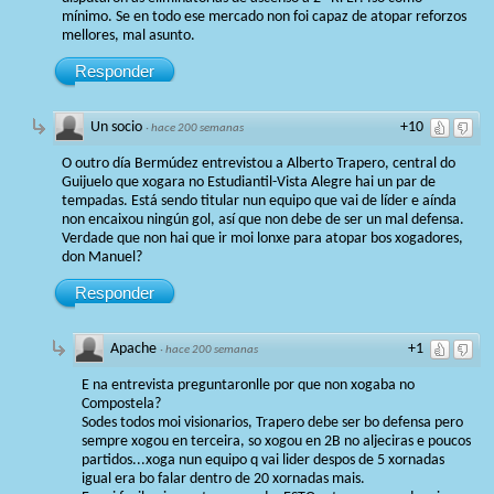
mínimo. Se en todo ese mercado non foi capaz de atopar reforzos
mellores, mal asunto.
Responder
Un socio
+10
·
hace 200 semanas
O outro día Bermúdez entrevistou a Alberto Trapero, central do
Guijuelo que xogara no Estudiantil-Vista Alegre hai un par de
tempadas. Está sendo titular nun equipo que vai de líder e aínda
non encaixou ningún gol, así que non debe de ser un mal defensa.
Verdade que non hai que ir moi lonxe para atopar bos xogadores,
don Manuel?
Responder
Apache
+1
·
hace 200 semanas
E na entrevista preguntaronlle por que non xogaba no
Compostela?
Sodes todos moi visionarios, Trapero debe ser bo defensa pero
sempre xogou en terceira, so xogou en 2B no aljeciras e poucos
partidos...xoga nun equipo q vai lider despos de 5 xornadas
igual era bo falar dentro de 20 xornadas mais.