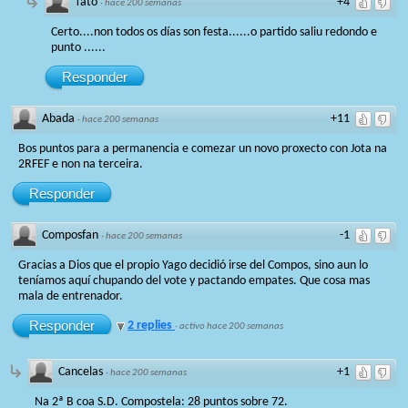
Tato
+4
·
hace 200 semanas
Certo....non todos os días son festa......o partido saliu redondo e
punto ......
Responder
Abada
+11
·
hace 200 semanas
Bos puntos para a permanencia e comezar un novo proxecto con Jota na
2RFEF e non na terceira.
Responder
Composfan
-1
·
hace 200 semanas
Gracias a Dios que el propio Yago decidió irse del Compos, sino aun lo
teníamos aquí chupando del vote y pactando empates. Que cosa mas
mala de entrenador.
Responder
2 replies
·
activo hace 200 semanas
Cancelas
+1
·
hace 200 semanas
Na 2ª B coa S.D. Compostela: 28 puntos sobre 72.