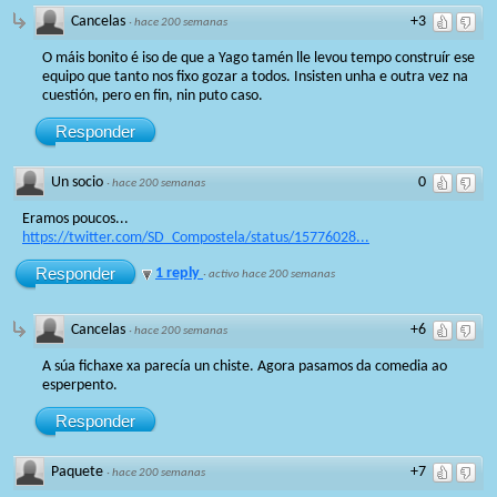
Cancelas
+3
·
hace 200 semanas
O máis bonito é iso de que a Yago tamén lle levou tempo construír ese
equipo que tanto nos fixo gozar a todos. Insisten unha e outra vez na
cuestión, pero en fin, nin puto caso.
Responder
Un socio
0
·
hace 200 semanas
Eramos poucos...
https://twitter.com/SD_Compostela/status/15776028...
Responder
1 reply
·
activo hace 200 semanas
Cancelas
+6
·
hace 200 semanas
A súa fichaxe xa parecía un chiste. Agora pasamos da comedia ao
esperpento.
Responder
Paquete
+7
·
hace 200 semanas