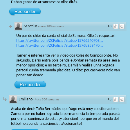
Daban ganas de arrancarse os ollos dirás.
Responder
Sanctius
+3
·
hace 200 semanas
Un par de chíos da conta oficial do Zamora. Ollo ás respostas!
https://twitter.com/ZCFoficial/status/15766240703...
https://twitter.com/ZCFoficial/status/15768353470...
Tamén é interesante ver o vídeo dos goles do Compos onte. No
segundo, Darío entra pola banda e Jordan remata na área sen a
menor oposición; e no terceiro, Damián realiza unha xogada
persoal cunha tremenda placidez. O dito: poucas veces nolo van
poñer tan doado.
Responder
Emiliano
+5
·
hace 200 semanas
Acaba de decir Toño Bermúdez que Yago está muy cuestionado en
Zamora por no haber logrado la permanencia la temporada pasada,
por el mal comienzo de esta, ¡y atención!, porque en el mundo del
fútbol no abunda la paciencia. ¡Acojonante!