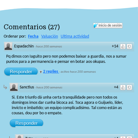
Comentarios
(
27
)
Inicio de sesión
Ordenar por:
Fecha
Valuación
Ultima actividad
Espadachin
+14
·
hace 200 semanas
Pq dimos con Iaguito pero non podemos baixar a guardia, nos a sumar
puntos para a permanencia e pensar en botar aos okupas.
Responder
2 replies
·
activo hace 200 semanas
Sanctius
+4
·
hace 200 semanas
Si. Este triunfo dá unha certa tranquilidade pero non todos os
domingos imos dar cunha bicoca así. Toca agora o Guijuelo, líder,
invicto e imbatido; un equipo complicadísimo. Tal como están as
cousas, dou por bo o empate.
Responder