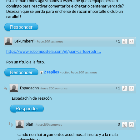
Esta seman todos agazapados a espera de que o equipo perda o
domingo para reactivar comentarios e chegar o centenar verdade?
Dexexan que se perda para encherse de razon importalle o club un
carallo!!
Responder
Lekumberri
+1
·
hace 200 semanas
https://www.sdcompostela.com/gl/juan-carlos-rodri...
Pon un título a la foto.
Responder
2 replies
·
activo hace 200 semanas
Espadachn
+1
·
hace 200 semanas
Espadachín de resacón
Responder
plan
0
·
hace 200 semanas
cando non hai argumentos acudimos al insulto y a la mala