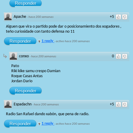
Responder
Apache
+5
·
hace 200 semanas
Alguen que vira o partido pode dar o posicionamiento dos xogadores ,
teño curiosidade con tanto defensa no 11
Responder
1 reply
·
activo hace 200 semanas
conxo
0
·
hace 200 semanas
Pato
Riki kike samu crespo Damian
Roque Casas Antas
Jordan Dario
Responder
Espadachn
+5
·
hace 200 semanas
Radio San Rafael dando xabón, que pena de radio.
Responder
1 reply
·
activo hace 200 semanas