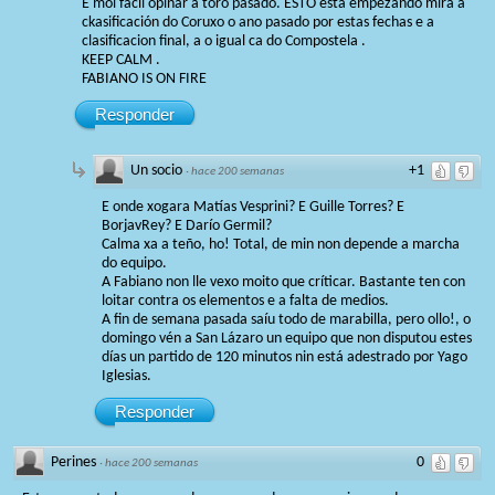
E moi facil opinar a toro pasado. ESTO esta empezando mira a
ckasificación do Coruxo o ano pasado por estas fechas e a
clasificacion final, a o igual ca do Compostela .
KEEP CALM .
FABIANO IS ON FIRE
Responder
Un socio
+1
·
hace 200 semanas
E onde xogara Matías Vesprini? E Guille Torres? E
BorjavRey? E Darío Germil?
Calma xa a teño, ho! Total, de min non depende a marcha
do equipo.
A Fabiano non lle vexo moito que críticar. Bastante ten con
loitar contra os elementos e a falta de medios.
A fin de semana pasada saíu todo de marabilla, pero ollo!, o
domingo vén a San Lázaro un equipo que non disputou estes
días un partido de 120 minutos nin está adestrado por Yago
Iglesias.
Responder
Perines
0
·
hace 200 semanas