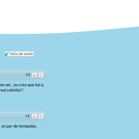
Inicio de sesión
+3
n sei.. eu creo que hai q
moi cativiño!!
+1
 B un par de tempadas.