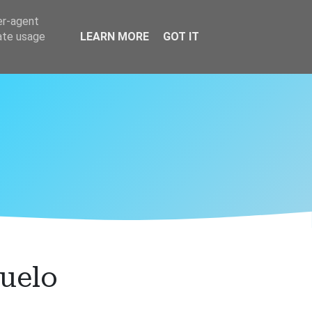
er-agent
rate usage
LEARN MORE
GOT IT
uelo