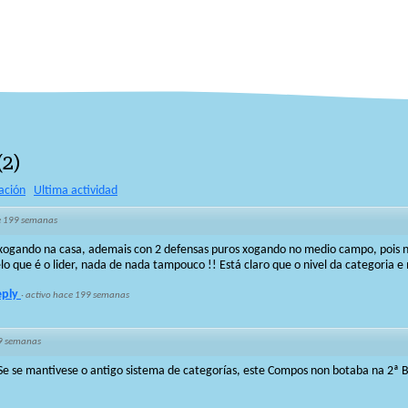
(
2
)
ación
Ultima actividad
 199 semanas
ogando na casa, ademais con 2 defensas puros xogando no medio campo, pois no
lo que é o lider, nada de nada tampouco !! Está claro que o nivel da categoria e 
eply
·
activo hace 199 semanas
9 semanas
. Se se mantivese o antigo sistema de categorías, este Compos non botaba na 2ª