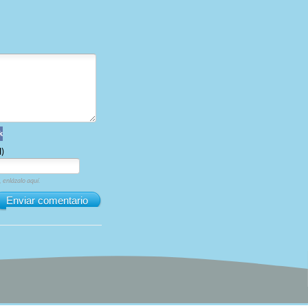
k
l)
, enlázalo aquí.
Enviar comentario