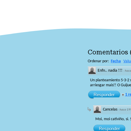
Comentarios
Ordenar por:
Fecha
Valu
Enfn.. nadia !!!
·
hace
Un planteamiento 5-3-2 x
arriesgar mais!! O Guijue
Responder
1 r
Cancelas
·
hace 19
Moi, moi cativiño, si
Responder