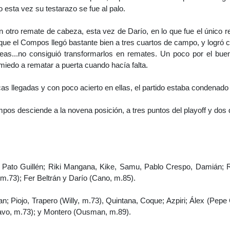
esta vez su testarazo se fue al palo.
n otro remate de cabeza, esta vez de Darío, en lo que fue el único r
ue el Compos llegó bastante bien a tres cuartos de campo, y logró ce
neas...no consiguió transformarlos en remates. Un poco por el bue
r miedo a rematar a puerta cuando hacía falta.
as llegadas y con poco acierto en ellas, el partido estaba condenado 
os desciende a la novena posición, a tres puntos del playoff y dos d
:
Pato Guillén; Riki Mangana, Kike, Samu, Pablo Crespo, Damián; 
m.73); Fer Beltrán y Darío (Cano, m.85).
n; Piojo, Trapero (Willy, m.73), Quintana, Coque; Azpiri; Álex (Pepe
avo, m.73); y Montero (Ousman, m.89).