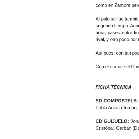
como en Zamora pero 
Al palo se fue tambié
segundo tiempo. Aunq
área, pases entre lí
rival, y otro poco po
Así pues, con tan poc
Con el empate el Comp
FICHA TÉCNICA
SD COMPOSTELA
Pablo Antas (Jordan, 
CD GUIJUELO:
Joha
Cristóbal, Garban (D