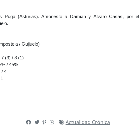
s Puga (Asturias). Amonestó a Damián y Álvaro Casas, por e
elo.
postela / Guijuelo)
7 (3) / 3 (1)
55% / 45%
 / 4
 1
Actualidad
Crónica