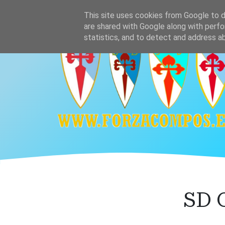
Ir
Home
Plantilla
Calendario y resultado
This site uses cookies from Google to de
al
are shared with Google along with perfo
contenido
statistics, and to detect and address a
principal
SD 