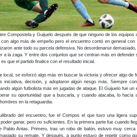
tre Compostela y Guijuelo después de que ninguno de los equipos c
ó con algo más de empeño pero el encuentro contó en general con 
rizaron ante todo su parcela defensiva. No desordenarse demasiado,
 a la zaga. Y entre dos conjuntos que se centran más en defender s
 es que el partido finalice con el resultado inicial.
 local, se esforzó algo más en buscar la victoria y ofrecer algo de f
 iniciativa, decisión, y adoptaron algún riesgo más. Siempre cont
ando algún futbolista más en jugadas de ataque. El Guijuelo fue un
erar su oportunidad que a buscarla, y cuando atacaba, lo hacía
hombres en la retaguardia.
uilibrado del encuentro, fue el Compos el que tuvo una ligera su
poder ganar, pero no suficientes. En la primera parte fue cuando lle
 Pablo Antas. Primero, tras un robo de balón, estuvo muy cerca 
masiado su remate. Y después, a punto estuvo de repetir como go