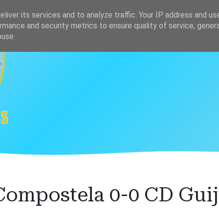
s
Clasificación
liver its services and to analyze traffic. Your IP address and us
rmance and security metrics to ensure quality of service, gene
buse.
Compostela 0-0 CD Guij