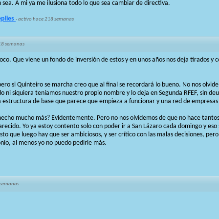
 sea. A mi ya me ilusiona todo lo que sea cambiar de directiva.
eplies
·
activo hace 218 semanas
18 semanas
oco. Que viene un fondo de inversión de estos y en unos años nos deja tirados y
pero si Quinteiro se marcha creo que al final se recordará lo bueno. No nos olvid
o ni siquiera teníamos nuestro propio nombre y lo deja en Segunda RFEF, sin deu
a estructura de base que parece que empieza a funcionar y una red de empresas
hecho mucho más? Evidentemente. Pero no nos olvidemos de que no hace tantos 
ecido. Yo ya estoy contento solo con poder ir a San Lázaro cada domingo y eso 
to que luego hay que ser ambiciosos, y ser crítico con las malas decisiones, pero
nio, al menos yo no puedo pedirle más.
 semanas