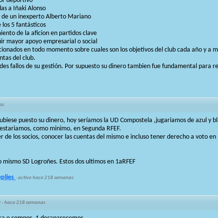
tor deportivo
as a Iñaki Alonso
s de un inexperto Alberto Mariano
los 5 fantásticos
iento de la aficion en partidos clave
ir mayor apoyo empresarial o social
icionados en todo momento sobre cuales son los objetivos del club cada año y a 
ntas del club.
des fallos de su gestión. Por supuesto su dinero tambien fue fundamental para re
as
 hubiese puesto su dinero, hoy seríamos la UD Compostela ,jugariamos de azul y b
 estariamos, como minimo, en Segunda RFEF.
er de los socios, conocer las cuentas del mismo e incluso tener derecho a voto e
o mismo SD Logroñes. Estos dos ultimos en 1aRFEF
eplies
·
activo hace 218 semanas
e
·
hace 218 semanas