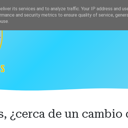
s
Clasificación
liver its services and to analyze traffic. Your IP address and us
rmance and security metrics to ensure quality of service, gene
buse.
, ¿cerca de un cambio