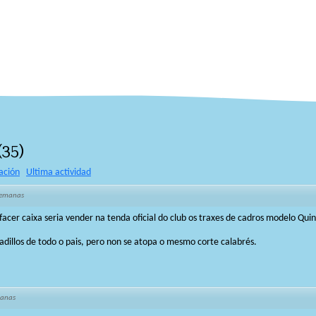
(
35
)
ación
Ultima actividad
semanas
facer caixa seria vender na tenda oficial do club os traxes de cadros modelo Quin
adillos de todo o pais, pero non se atopa o mesmo corte calabrés.
manas