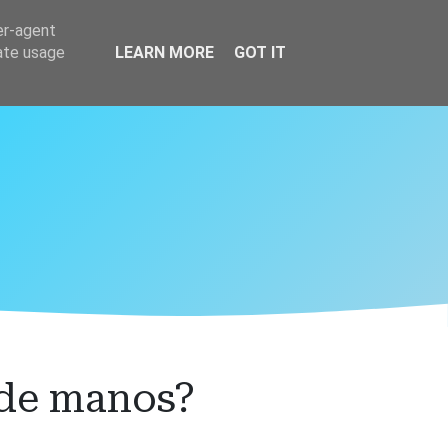
er-agent
rate usage
LEARN MORE
GOT IT
 de manos?