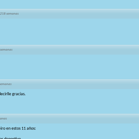
 218 semanas
 semanas
 semanas
ecirlle gracias.
manas
iro en estos 11 años: