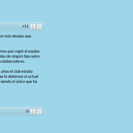
+11
 con más deudas que
emos que cogió al equipo
das de ningún tipo salvo
 colaboradoras.
años el club estaba
se lo debemos al actual
 siendo el único que ha
0