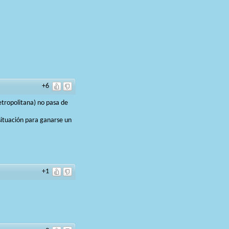
+6
etropolitana) no pasa de
situación para ganarse un
+1