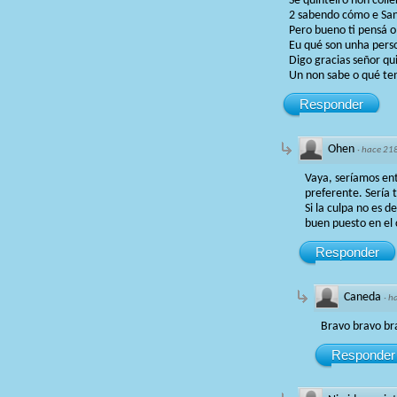
Sé quinteiro non col
2 sabendo cómo e San
Pero bueno ti pensá o
Eu qué son unha pers
Digo gracias señor qu
Un non sabe o qué te
Responder
Ohen
·
hace 21
Vaya, seríamos ent
preferente. Sería 
Si la culpa no es 
buen puesto en el cl
Responder
Caneda
·
h
Bravo bravo bra
Responder