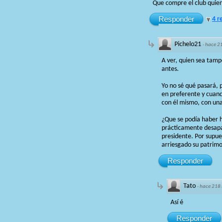
Que compre el club quien
Responder
4 r
Pichelo21
·
hace 2
A ver, quien sea tamp
antes.
Yo no sé qué pasará, 
en preferente y cuand
con él mismo, con un
¿Que se podía haber 
prácticamente desapar
presidente. Por supues
arriesgado su patrimo
Responder
Tato
·
hace 218
Así é
Responder