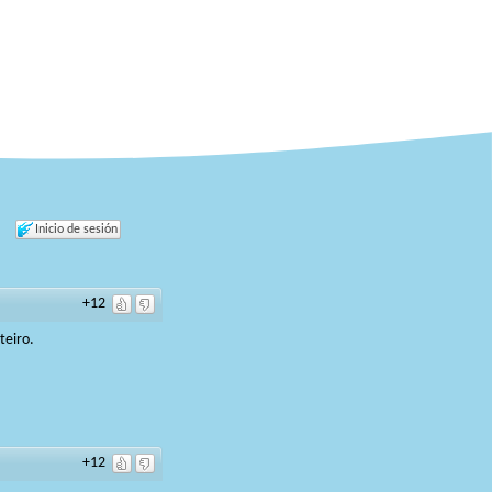
Inicio de sesión
+12
teiro.
+12