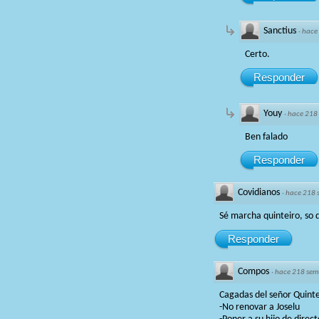
Sanctius
·
hace
Certo.
Responder
Youy
·
hace 218
Ben falado
Responder
Covidianos
·
hace 218
Sé marcha quinteiro, so d
Responder
Compos
·
hace 218 se
Cagadas del señor Quinte
-No renovar a Joselu