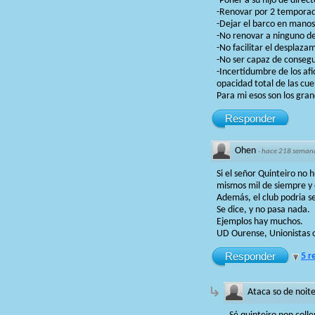
-Poner a su hijo de direc
-Renovar por 2 temporad
-Dejar el barco en mano
-No renovar a ninguno de 
-No facilitar el desplazam
-No ser capaz de consegu
-Incertidumbre de los af
opacidad total de las cue
Para mi esos son los gran
Responder
Ohen
·
hace 218 seman
Si el señor Quinteiro no
mismos mil de siempre y
Además, el club podria s
Se dice, y no pasa nada.
Ejemplos hay muchos.
UD Ourense, Unionistas 
Responder
5 r
Ataca so de noit