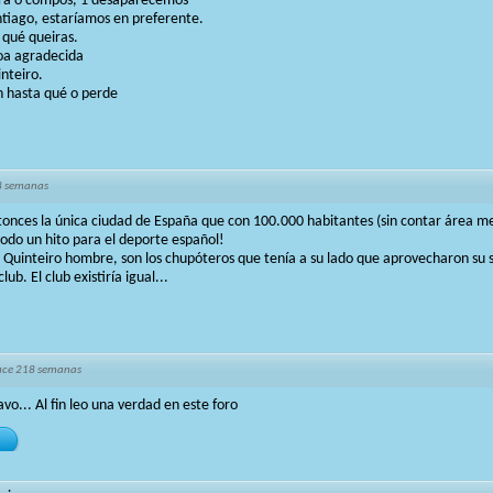
lera o compos, 1 desaparecemos
tiago, estaríamos en preferente.
 qué queiras.
oa agradecida
inteiro.
n hasta qué o perde
8 semanas
onces la única ciudad de España que con 100.000 habitantes (sin contar área m
todo un hito para el deporte español!
de Quinteiro hombre, son los chupóteros que tenía a su lado que aprovecharon su 
ub. El club existiría igual...
ace 218 semanas
vo... Al fin leo una verdad en este foro