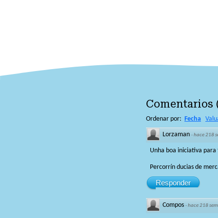
Comentarios
Ordenar por:
Fecha
Valu
Lorzaman
·
hace 218 
Unha boa iniciativa para 
Percorrín ducias de merc
Responder
Compos
·
hace 218 se