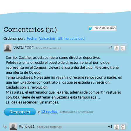
Comentarios
(
31
)
Inicio de sesión
Ordenar por:
Fecha
Valuación
Ultima actividad
VISTALEGRE
+2
·
hace 218 semanas
Corrijo, Castiñeiras estaba fuera como director deportivo.
Peleteiro le ha ofrecido el puesto de director general por lo que
representa en el Compos. Llevará el día a día del club. Peleteiro tiene
una oferta de Oviedo.
Tema jugadores. No es que no vayan a ofrecerle renovación a nadie, es
que hay jugadores con contrato a los que se estudia su rescisión.
Cuidado con la revolución.
Más pistas, el entrenador que llegaría, además de compartir vestuario
con Jota, viene de entrenar en Lezama esta temporada...
La idea es ascender. Sin matices.
Responder
12 replies
·
activo hace 217 semanas
Pichelo21
+1
·
hace 218 semanas