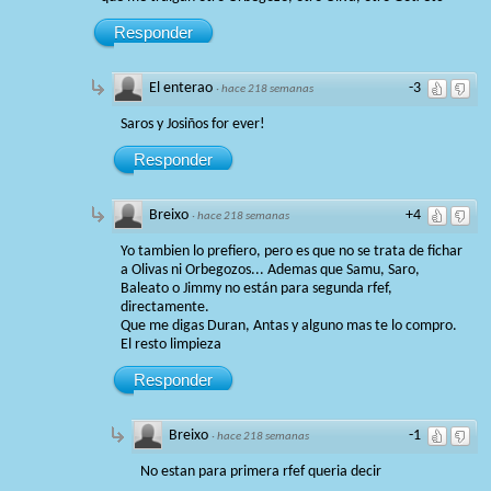
Responder
El enterao
-3
·
hace 218 semanas
Saros y Josiños for ever!
Responder
Breixo
+4
·
hace 218 semanas
Yo tambien lo prefiero, pero es que no se trata de fichar
a Olivas ni Orbegozos... Ademas que Samu, Saro,
Baleato o Jimmy no están para segunda rfef,
directamente.
Que me digas Duran, Antas y alguno mas te lo compro.
El resto limpieza
Responder
Breixo
-1
·
hace 218 semanas
No estan para primera rfef queria decir