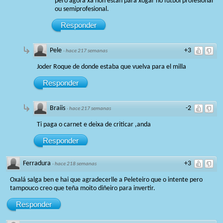
pero agora xa non están para xogar no fútbol profesional
ou semiprofesional.
Responder
Pele
+3
·
hace 217 semanas
Joder Roque de donde estaba que vuelva para el milla
Responder
Braiis
-2
·
hace 217 semanas
Ti paga o carnet e deixa de criticar ,anda
Responder
Ferradura
+3
·
hace 218 semanas
Oxalá salga ben e hai que agradecerlle a Peleteiro que o intente pero
tampouco creo que teña moito diñeiro para invertir.
Responder