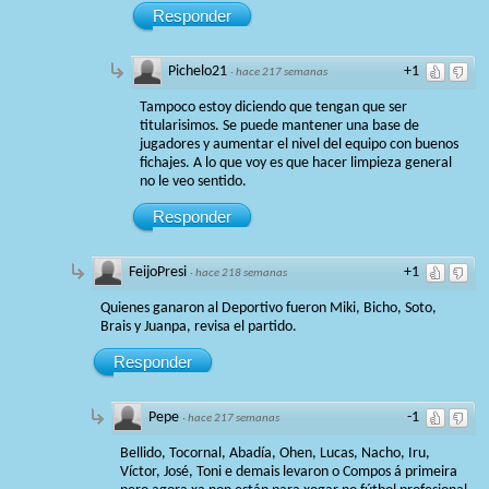
Responder
Pichelo21
+1
·
hace 217 semanas
Tampoco estoy diciendo que tengan que ser
titularisimos. Se puede mantener una base de
jugadores y aumentar el nivel del equipo con buenos
fichajes. A lo que voy es que hacer limpieza general
no le veo sentido.
Responder
FeijoPresi
+1
·
hace 218 semanas
Quienes ganaron al Deportivo fueron Miki, Bicho, Soto,
Brais y Juanpa, revisa el partido.
Responder
Pepe
-1
·
hace 217 semanas
Bellido, Tocornal, Abadía, Ohen, Lucas, Nacho, Iru,
Víctor, José, Toni e demais levaron o Compos á primeira