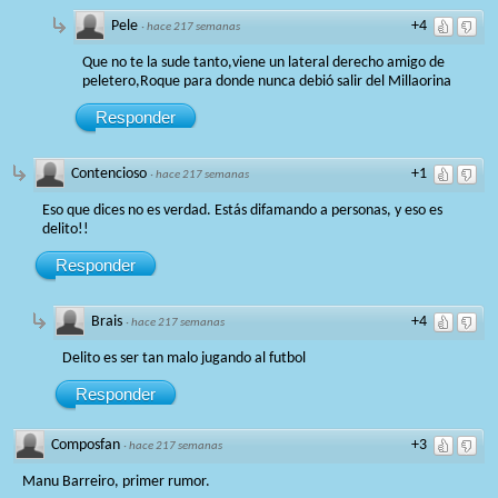
Pele
+4
·
hace 217 semanas
Que no te la sude tanto,viene un lateral derecho amigo de
peletero,Roque para donde nunca debió salir del Millaorina
Responder
Contencioso
+1
·
hace 217 semanas
Eso que dices no es verdad. Estás difamando a personas, y eso es
delito!!
Responder
Brais
+4
·
hace 217 semanas
Delito es ser tan malo jugando al futbol
Responder
Composfan
+3
·
hace 217 semanas
Manu Barreiro, primer rumor.