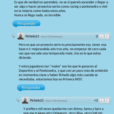
Es que de verdad no aprendeis, no se si quereis ascender y llegar a
ser algo y hacer proyectos serios como racing o pontevedra o vivir
en la miseria como todos estos años.
Nunca os llega nada, es increible
Responder
Pichelo21
0
·
hace 218 semanas
Pero es que un proyecto serio es precisamente eso, tener una
base e ir mejorandola año tras año, no empezar de cero cada
vez que nos sale una temporada mala. Eso es lo que estoy
diciendo.
Y estos jugadores tan "malos" son los que le ganaron al
Deportivo y al Pontevedra, y que con un poco más de ambición
en momentos clave y haber fichado algo más cuando se
necesitaba, estaríamos hoy en Primera RFEF.
Responder
Pichelo21
+3
·
hace 218 semanas
Y prefiero mil veces quedarme con Jimmy, Samu y Saro a
que me traigan otro Orbegozo, otro Oliva, otro Goti etc