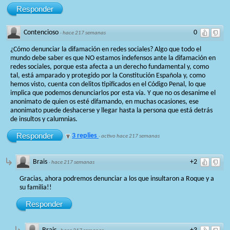
Responder
Contencioso
0
·
hace 217 semanas
¿Cómo denunciar la difamación en redes sociales? Algo que todo el
mundo debe saber es que NO estamos indefensos ante la difamación en
redes sociales, porque esta afecta a un derecho fundamental y, como
tal, está amparado y protegido por la Constitución Española y, como
hemos visto, cuenta con delitos tipificados en el Código Penal, lo que
implica que podemos denunciarlos por esta vía. Y que no os desanime el
anonimato de quien os esté difamando, en muchas ocasiones, ese
anonimato puede deshacerse y llegar hasta la persona que está detrás
de insultos y calumnias.
Responder
3 replies
·
activo hace 217 semanas
Brais
+2
·
hace 217 semanas
Gracias, ahora podremos denunciar a los que insultaron a Roque y a
su familia!!
Responder