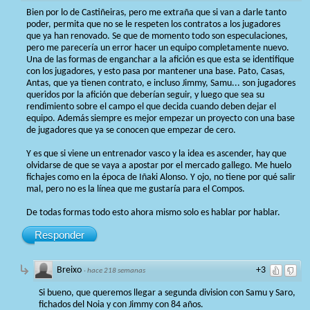
Bien por lo de Castiñeiras, pero me extraña que si van a darle tanto
poder, permita que no se le respeten los contratos a los jugadores
que ya han renovado. Se que de momento todo son especulaciones,
pero me parecería un error hacer un equipo completamente nuevo.
Una de las formas de enganchar a la afición es que esta se identifique
con los jugadores, y esto pasa por mantener una base. Pato, Casas,
Antas, que ya tienen contrato, e incluso Jimmy, Samu... son jugadores
queridos por la afición que deberían seguir, y luego que sea su
rendimiento sobre el campo el que decida cuando deben dejar el
equipo. Además siempre es mejor empezar un proyecto con una base
de jugadores que ya se conocen que empezar de cero.
Y es que si viene un entrenador vasco y la idea es ascender, hay que
olvidarse de que se vaya a apostar por el mercado gallego. Me huelo
fichajes como en la época de Iñaki Alonso. Y ojo, no tiene por qué salir
mal, pero no es la línea que me gustaría para el Compos.
De todas formas todo esto ahora mismo solo es hablar por hablar.
Responder
Breixo
+3
·
hace 218 semanas
Si bueno, que queremos llegar a segunda division con Samu y Saro,
fichados del Noia y con Jimmy con 84 años.