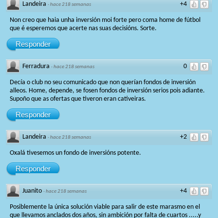
Landeira
+4
·
hace 218 semanas
Non creo que haia unha inversión moi forte pero coma home de fútbol
que é esperemos que acerte nas suas decisións. Sorte.
Responder
Ferradura
0
·
hace 218 semanas
Decía o club no seu comunicado que non querían fondos de inversión
alleos. Home, depende, se fosen fondos de inversión serios pois adiante.
Supoño que as ofertas que tiveron eran cativeiras.
Responder
Landeira
+2
·
hace 218 semanas
Oxalá tivesemos un fondo de inversións potente.
Responder
Juanito
+4
·
hace 218 semanas
Posiblemente la única solución viable para salir de este marasmo en el
que llevamos anclados dos años, sin ambición por falta de cuartos .....y