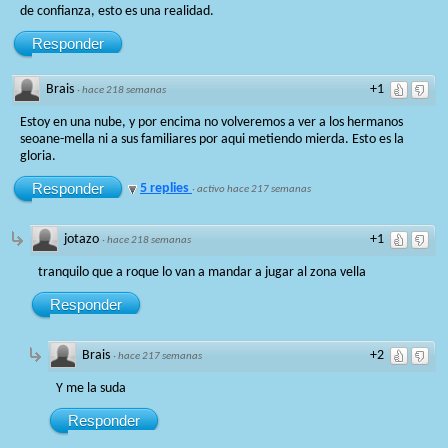
de confianza, esto es una realidad.
Responder
Brais
+1
·
hace 218 semanas
Estoy en una nube, y por encima no volveremos a ver a los hermanos
seoane-mella ni a sus familiares por aqui metiendo mierda. Esto es la
gloria.
Responder
5 replies
·
activo hace 217 semanas
jotazo
+1
·
hace 218 semanas
tranquilo que a roque lo van a mandar a jugar al zona vella
Responder
Brais
+2
·
hace 217 semanas
Y me la suda
Responder