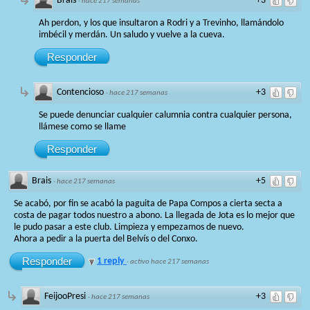
Brais
+3
·
hace 217 semanas
Ah perdon, y los que insultaron a Rodri y a Trevinho, llamándolo
imbécil y merdán. Un saludo y vuelve a la cueva.
Responder
Contencioso
+3
·
hace 217 semanas
Se puede denunciar cualquier calumnia contra cualquier persona,
llámese como se llame
Responder
Brais
+5
·
hace 217 semanas
Se acabó, por fin se acabó la paguita de Papa Compos a cierta secta a
costa de pagar todos nuestro a abono. La llegada de Jota es lo mejor que
le pudo pasar a este club. Limpieza y empezamos de nuevo.
Ahora a pedir a la puerta del Belvís o del Conxo.
Responder
1 reply
·
activo hace 217 semanas
FeijooPresi
+3
·
hace 217 semanas