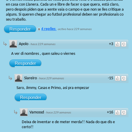
en casa con Llanera. Cada un e libre de facer o que quera, está claro,
pero despois piden que a xente vaia o campo e que non se lles critique a
alguns. Si queren chegar ao futbol profesional deben ser profesionais co
seu traballo.
Responder
4 replies
·
activo hace 229 semanas
Apolo
+3
·
hace 229 semanas
A ver di nombres , quen saleu o viernes
Responder
Siareiro
-15
·
hace 229 semanas
Saro, Jimmy, Casas e Primo, asi pra empezar
Responder
Vamossd
+16
·
hace 229 semanas
Deixa de inventar e de meter merda!! Nada do que dis e
certo!!