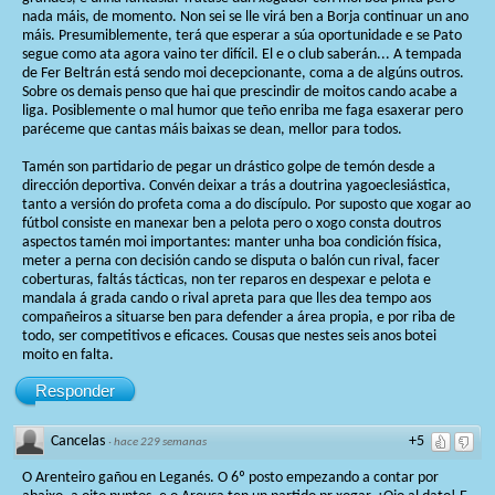
nada máis, de momento. Non sei se lle virá ben a Borja continuar un ano
máis. Presumiblemente, terá que esperar a súa oportunidade e se Pato
segue como ata agora vaino ter difícil. El e o club saberán... A tempada
de Fer Beltrán está sendo moi decepcionante, coma a de algúns outros.
Sobre os demais penso que hai que prescindir de moitos cando acabe a
liga. Posiblemente o mal humor que teño enriba me faga esaxerar pero
paréceme que cantas máis baixas se dean, mellor para todos.
Tamén son partidario de pegar un drástico golpe de temón desde a
dirección deportiva. Convén deixar a trás a doutrina yagoeclesiástica,
tanto a versión do profeta coma a do discípulo. Por suposto que xogar ao
fútbol consiste en manexar ben a pelota pero o xogo consta doutros
aspectos tamén moi importantes: manter unha boa condición física,
meter a perna con decisión cando se disputa o balón cun rival, facer
coberturas, faltás tácticas, non ter reparos en despexar e pelota e
mandala á grada cando o rival apreta para que lles dea tempo aos
compañeiros a situarse ben para defender a área propia, e por riba de
todo, ser competitivos e eficaces. Cousas que nestes seis anos botei
moito en falta.
Responder
Cancelas
+5
·
hace 229 semanas
O Arenteiro gañou en Leganés. O 6º posto empezando a contar por