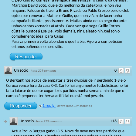
O peorciño foi comezar a tempada sen reforzar o centro da defensa.
Marchou David Soto, que é do melloriño da categoría, e non veu
ninguén. Falouse de traer a Bruno Rivada ou Pablo Crespo pero o club
optou por renovar a Matías e Guille, que non viñan de facer unha
campaña brillante, precisamente. Matías aínda deu o pego durante
unhas cantas xornadas aí atrás. Cada vez que xoga Guille Torres
cústalle puntos á Ese De. Polo demais, nin Baleato nin Joel son o
complemento ideal para Casas.
Parava primeira volta abondou o que había. Agora a competición
estanos poñendo no noso sitio.
Responder
Un socio
0
·
hace 229 semanas
O Bergantiños acaba de empatar a tres dwsoius de ir perdendo 1-3 e o
Coruxo vence fóra da casa 0-3. Canfo hai argumentos futbolísticos no fai
falta laiarse de que se xogan tres partidos nunha semana nin de que o
campo é pequeno, ter herva artificial ou está moi pesado.
Responder
1 reply
·
activo hace 229 semanas
Un socio
+16
·
hace 229 semanas
Actualizo: o Bergan gañou 3-5. Nove de nove nos tres partidos que