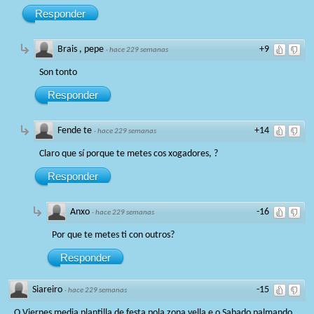
Responder
Brais , pepe
+9
·
hace 229 semanas
Son tonto
Responder
Fende te
+14
·
hace 229 semanas
Claro que sí porque te metes cos xogadores, ?
Responder
Anxo
-16
·
hace 229 semanas
Por que te metes ti con outros?
Responder
Siareiro
-15
·
hace 229 semanas
O Viernes media plantilla de festa pola zona vella e o Sabado palmando