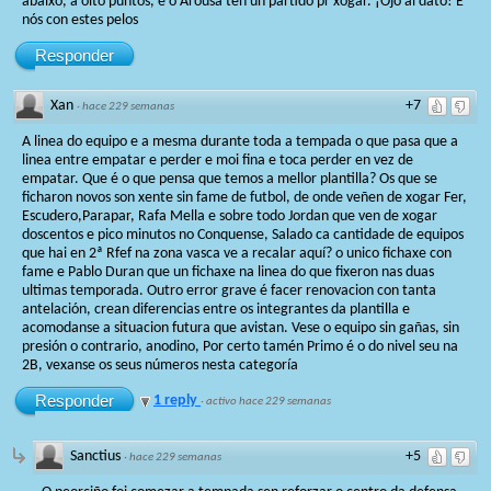
abaixo, a oito puntos, e o Arousa ten un partido pr xogar. ¡Ojo al dato! E
nós con estes pelos
Responder
Xan
+7
·
hace 229 semanas
A linea do equipo e a mesma durante toda a tempada o que pasa que a
linea entre empatar e perder e moi fina e toca perder en vez de
empatar. Que é o que pensa que temos a mellor plantilla? Os que se
ficharon novos son xente sin fame de futbol, de onde veñen de xogar Fer,
Escudero,Parapar, Rafa Mella e sobre todo Jordan que ven de xogar
doscentos e pico minutos no Conquense, Salado ca cantidade de equipos
que hai en 2ª Rfef na zona vasca ve a recalar aquí? o unico fichaxe con
fame e Pablo Duran que un fichaxe na linea do que fixeron nas duas
ultimas temporada. Outro error grave é facer renovacion con tanta
antelación, crean diferencias entre os integrantes da plantilla e
acomodanse a situacion futura que avistan. Vese o equipo sin gañas, sin
presión o contrario, anodino, Por certo tamén Primo é o do nivel seu na
2B, vexanse os seus números nesta categoría
Responder
1 reply
·
activo hace 229 semanas
Sanctius
+5
·
hace 229 semanas