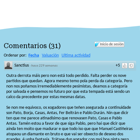
Comentarios
(
31
)
Inicio de sesión
Ordenar por:
Fecha
Valuación
Ultima actividad
Sanctius
+5
·
hace 229 semanas
Outra derrota máis pero non está todo perdido. Falta perder os nove
partidos que quedan. Agora mesmo temo pola perda da categoría. Pero
non nos poñamos irremediablemente pesimistas, deamos a categoría
por salvada e pensemos no futuro por que esta tempada está sendo un
calco da precedente por estas mesmas datas.
Se non me equivoco, os xogadores que teñen asegurada a continuidade
son Pato, Borja, Casas, Antas, Fer Beltrán e Pablo Durán. Nin que dicir
ten que me parece atinadísimo que renovasen Pato, Casas e Pablo
Antas. Tamén estou a favor de que siga Pablo, pero hai que dicir que
aínda ten moito que madurar e que todo iso que que Manuel Castiñeiras
atopaou un diamante en bruto e que vai ser obxecto de desexo dos
grandes, é unha fantasía. Trátase dun xogador con moi boa pinta pero