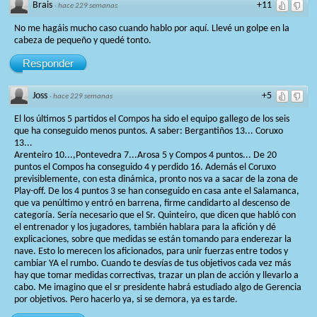
Brais
+11
·
hace 229 semanas
No me hagáis mucho caso cuando hablo por aquí. Llevé un golpe en la
cabeza de pequeño y quedé tonto.
Responder
Joss
+5
·
hace 229 semanas
El los últimos 5 partidos el Compos ha sido el equipo gallego de los seis
que ha conseguido menos puntos. A saber: Bergantiños 13... Coruxo
13...
Arenteiro 10...,Pontevedra 7...Arosa 5 y Compos 4 puntos... De 20
puntos el Compos ha conseguido 4 y perdido 16. Además el Coruxo
previsiblemente, con esta dinámica, pronto nos va a sacar de la zona de
Play-off. De los 4 puntos 3 se han conseguido en casa ante el Salamanca,
que va penúltimo y entró en barrena, firme candidarto al descenso de
categoría. Sería necesario que el Sr. Quinteiro, que dicen que habló con
el entrenador y los jugadores, también hablara para la afición y dé
explicaciones, sobre que medidas se están tomando para enderezar la
nave. Esto lo merecen los aficionados, para unir fuerzas entre todos y
cambiar YA el rumbo. Cuando te desvías de tus objetivos cada vez más
hay que tomar medidas correctivas, trazar un plan de acción y llevarlo a
cabo. Me imagino que el sr presidente habrá estudiado algo de Gerencia
por objetivos. Pero hacerlo ya, si se demora, ya es tarde.