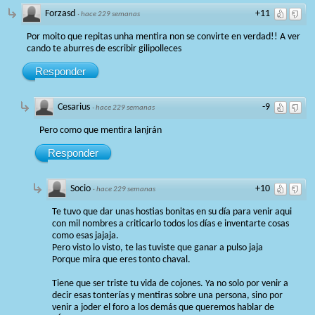
Forzasd
+11
·
hace 229 semanas
Por moito que repitas unha mentira non se convirte en verdad!! A ver
cando te aburres de escribir gilipolleces
Responder
Cesarius
-9
·
hace 229 semanas
Pero como que mentira lanjrán
Responder
Socio
+10
·
hace 229 semanas
Te tuvo que dar unas hostias bonitas en su día para venir aqui
con mil nombres a criticarlo todos los días e inventarte cosas
como esas jajaja.
Pero visto lo visto, te las tuviste que ganar a pulso jaja
Porque mira que eres tonto chaval.
Tiene que ser triste tu vida de cojones. Ya no solo por venir a
decir esas tonterías y mentiras sobre una persona, sino por
venir a joder el foro a los demás que queremos hablar de