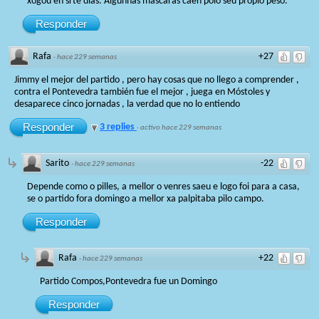
xogou en srte días. Algunhas máscaras caen polo seu propio peso.
Responder
Rafa
+27
·
hace 229 semanas
Jimmy el mejor del partido , pero hay cosas que no llego a comprender ,
contra el Pontevedra también fue el mejor , juega en Móstoles y
desaparece cinco jornadas , la verdad que no lo entiendo
Responder
3 replies
·
activo hace 229 semanas
Sarito
-22
·
hace 229 semanas
Depende como o pilles, a mellor o venres saeu e logo foi para a casa,
se o partido fora domingo a mellor xa palpitaba pilo campo.
Responder
Rafa
+22
·
hace 229 semanas
Partido Compos,Pontevedra fue un Domingo
Responder