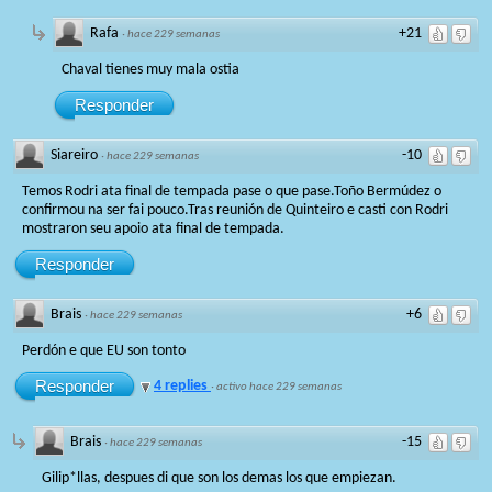
Rafa
+21
·
hace 229 semanas
Chaval tienes muy mala ostia
Responder
Siareiro
-10
·
hace 229 semanas
Temos Rodri ata final de tempada pase o que pase.Toño Bermúdez o
confirmou na ser fai pouco.Tras reunión de Quinteiro e casti con Rodri
mostraron seu apoio ata final de tempada.
Responder
Brais
+6
·
hace 229 semanas
Perdón e que EU son tonto
Responder
4 replies
·
activo hace 229 semanas
Brais
-15
·
hace 229 semanas
Gilip*llas, despues di que son los demas los que empiezan.