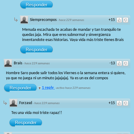
Responder
Siemprecompos
+15
·
hace 229 semanas
Menuda escachada te acabas de mandar y tan tranquilo te
quedas jaja. Mira que eres subnormal y sinvergüenza
inventandote esas historias. Vaya vida más triste tienes Brais
Responder
Brais
-13
·
hace 229 semanas
Hombre Saro puede salir todos los Viernes o la semana entera si quiere,
ya que no juega ni un minuto jajajajaj. Ya es un ex del compos
Responder
1 reply
·
activo hace 229 semanas
Forzasd
+15
·
hace 229 semanas
Tes una vida moi triste rapaz!!
Responder