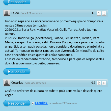
Responder
Faldo
+3
·
hace 229 semanas
Imos cun repasiño ás incorporacións do primeiro equipo do Compostela
nestas últimas dúas tempadas.
2020-2021: Borja Rey, Matías Vesprini, Guille Torres, Joel e Juampa
Barros.
2021-22: Rodri Veiga (adestrador), Salado, Fer Beltrán, Jordan, Rafa
Mella, Parapar, Escudero, Pablo Durán e Roque, que a pesar de disputar
un partido a tempada pasada, non o considero do primeiro plantel ata a
actual. Tampouco inclúo os rapaces que tiveron algún minutiño de xeito
case anecdótico en calquera das dúas campañas.
En vista do rendemento ofrecido, tampouco é para que os responsables
do club saquen moito o peito, penso eu.
Responder
Cesarius
-12
·
hace 229 semanas
Cesáreo o viernes de cubata en cubata pola zona vella e despois quere
xogar...
Responder
4 replies
·
activo hace 229 semanas