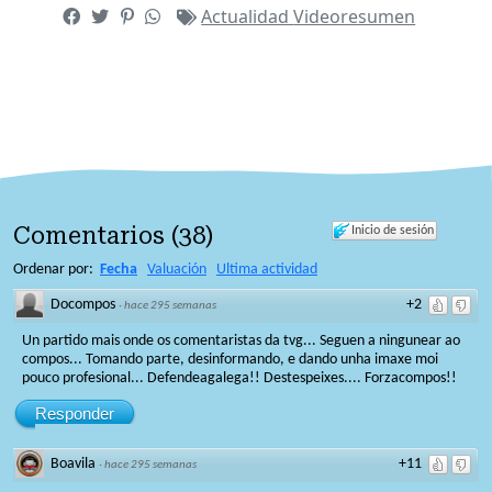
Actualidad
Videoresumen
Comentarios
(
38
)
Inicio de sesión
Ordenar por:
Fecha
Valuación
Ultima actividad
Docompos
+2
·
hace 295 semanas
Un partido mais onde os comentaristas da tvg... Seguen a ningunear ao
compos... Tomando parte, desinformando, e dando unha imaxe moi
pouco profesional... Defendeagalega!! Destespeixes.... Forzacompos!!
Responder
Boavila
+11
·
hace 295 semanas