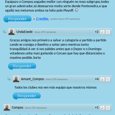
Equipazo o Compos,xogades mellor can ninguén no noso subgrupo,tedes
un gran adestrador,só dexesarvos moita sorte dende Pontevedra,e que
ogallá nos metamos ambos na loita polo Playoff.
Responder
2 replies
·
activo hace 295 semanas
UndaEsede
+2
·
hace 295 semanas
Grazas amigos nos primeiro a salvar a categoria e partido a partido
cando se consiga o ibxetivo a soñar pero mentras tanto
tranquilidad.A ver si vos subides antes que o Depor e o Domingo
votadenos unha man gañando o Coruxo que hay que distancialos o
maximo posible.Sorte
Responder
Amunt_Compos
+4
·
hace 295 semanas
Todos los clubes nos ven más equipo que nosotros mismos
Responder
Compos
+1
·
hace 295 semanas