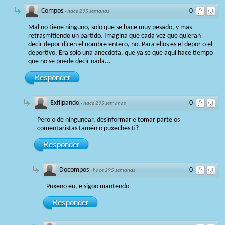
Compos
0
·
hace 295 semanas
Mal no tiene ninguno, solo que se hace muy pesado, y mas
retrasmitiendo un partido. Imagina que cada vez que quieran
decir depor dicen el nombre entero, no. Para ellos es el depor o el
deportivo. Era solo una anecdota, que ya se que aqui hace tiempo
que no se puede decir nada...
Responder
Exflipando
0
·
hace 295 semanas
Pero o de ningunear, desinformar e tomar parte os
comentaristas tamén o puxeches ti?
Responder
Docompos
0
·
hace 295 semanas
Puxeno eu, e sigoo mantendo
Responder