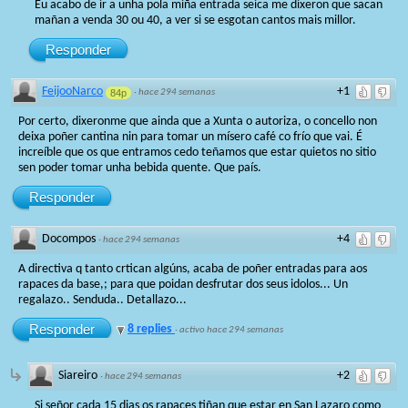
Eu acabo de ir a unha pola miña entrada seica me dixeron que sacan
mañan a venda 30 ou 40, a ver si se esgotan cantos mais millor.
Responder
FeijooNarco
+1
84p
·
hace 294 semanas
Por certo, dixeronme que ainda que a Xunta o autoriza, o concello non
deixa poñer cantina nin para tomar un mísero café co frío que vai. É
increíble que os que entramos cedo teñamos que estar quietos no sitio
sen poder tomar unha bebida quente. Que país.
Responder
Docompos
+4
·
hace 294 semanas
A directiva q tanto crtican algúns, acaba de poñer entradas para aos
rapaces da base,; para que poidan desfrutar dos seus idolos... Un
regalazo.. Senduda.. Detallazo...
Responder
8 replies
·
activo hace 294 semanas
Siareiro
+2
·
hace 294 semanas
Si señor cada 15 dias os rapaces tiñan que estar en San Lazaro como