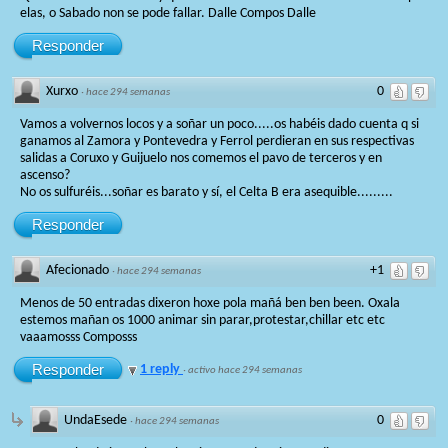
elas, o Sabado non se pode fallar. Dalle Compos Dalle
Responder
Xurxo
0
·
hace 294 semanas
Vamos a volvernos locos y a soñar un poco.....os habéis dado cuenta q si
ganamos al Zamora y Pontevedra y Ferrol perdieran en sus respectivas
salidas a Coruxo y Guijuelo nos comemos el pavo de terceros y en
ascenso?
No os sulfuréis...soñar es barato y sí, el Celta B era asequible.........
Responder
Afecionado
+1
·
hace 294 semanas
Menos de 50 entradas dixeron hoxe pola mañá ben ben been. Oxala
estemos mañan os 1000 animar sin parar,protestar,chillar etc etc
vaaamosss Composss
Responder
1 reply
·
activo hace 294 semanas
UndaEsede
0
·
hace 294 semanas