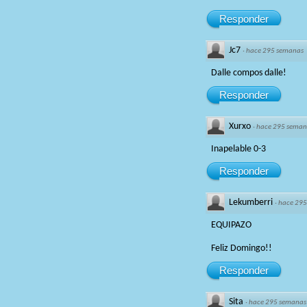
Responder
Jc7
·
hace 295 semanas
Dalle compos dalle!
Responder
Xurxo
·
hace 295 seman
Inapelable 0-3
Responder
Lekumberri
·
hace 295
EQUIPAZO
Feliz Domingo!!
Responder
Sita
·
hace 295 semanas