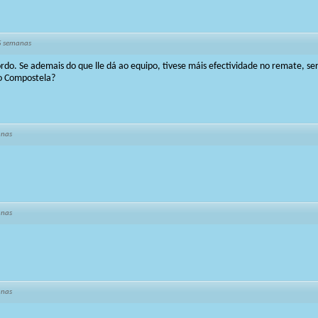
5 semanas
do. Se ademais do que lle dá ao equipo, tivese máis efectividade no remate, ser
o Compostela?
anas
anas
anas