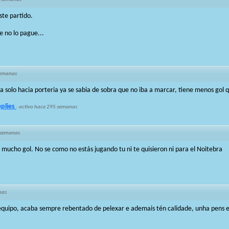
ste partido.
 no lo pague...
semanas
 solo hacia porteria ya se sabia de sobra que no iba a marcar, tiene menos gol 
eplies
·
activo hace 295 semanas
 semanas
y mucho gol. No se como no estás jugando tu ni te quisieron ni para el Noitebra
nas
equipo, acaba sempre rebentado de pelexar e ademais tén calidade, unha pens e