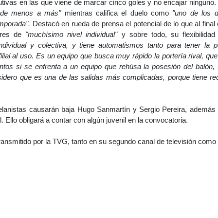
utivas en las que viene de marcar cinco goles y no encajar ninguno
r de menos a más"
mientras califica el duelo como
"uno de los 
mporada".
Destacó en rueda de prensa el potencial de lo que al final e
dores de
"muchísimo nivel individual"
y sobre todo, su flexibilidad
ndividual y colectiva, y tiene automatismos tanto para tener la 
filial al uso. Es un equipo que busca muy rápido la portería rival, qu
tos si se enfrenta a un equipo que rehúsa la posesión del balón,
sidero que es una de las salidas más complicadas, porque tiene re
elanistas causarán baja Hugo Sanmartín y Sergio Pereira, además 
. Ello obligará a contar con algún juvenil en la convocatoria.
ransmitido por la TVG, tanto en su segundo canal de televisión como