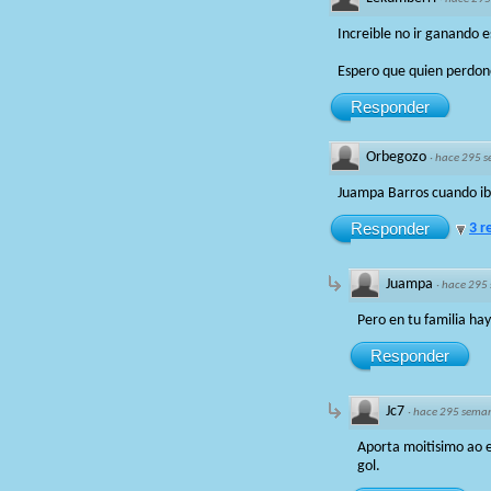
Increible no ir ganando e
Espero que quien perdone
Responder
Orbegozo
·
hace 295 
Juampa Barros cuando iba
Responder
3 r
Juampa
·
hace 295
Pero en tu familia ha
Responder
Jc7
·
hace 295 sema
Aporta moitisimo ao 
gol.