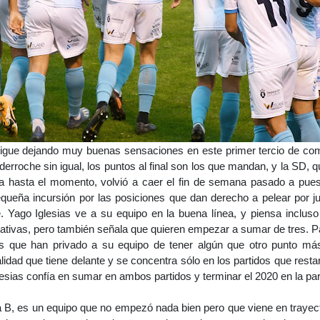
gue dejando muy buenas sensaciones en este primer tercio de comp
derroche sin igual, los puntos al final son los que mandan, y la SD, 
ia hasta el momento, volvió a caer el fin de semana pasado a pue
queña incursión por las posiciones que dan derecho a pelear por j
 Yago Iglesias ve a su equipo en la buena línea, y piensa inclus
ativas, pero también señala que quieren empezar a sumar de tres. Par
os que han privado a su equipo de tener algún que otro punto má
idad que tiene delante y se concentra sólo en los partidos que restan 
esias confía en sumar en ambos partidos y terminar el 2020 en la par
a B, es un equipo que no empezó nada bien pero que viene en trayec