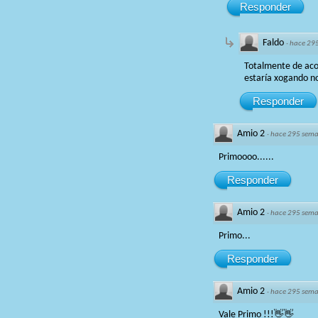
Responder
Faldo
·
hace 29
Totalmente de acor
estaría xogando n
Responder
Amio 2
·
hace 295 sem
Primoooo......
Responder
Amio 2
·
hace 295 sem
Primo...
Responder
Amio 2
·
hace 295 sem
Vale Primo !!!👋👋