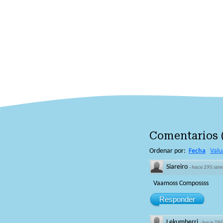
Comentarios
Ordenar por:
Fecha
Valu
Siareiro
·
hace 295 sem
Vaamoss Compossss
Responder
Lekumberri
·
hace 295