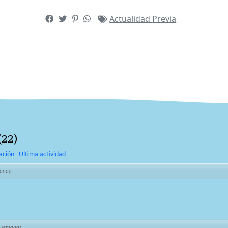
Actualidad
Previa
(
22
)
ación
Ultima actividad
anas
 semanas