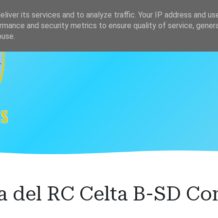
s
Clasificación
liver its services and to analyze traffic. Your IP address and us
rmance and security metrics to ensure quality of service, gene
buse.
a del RC Celta B-SD C