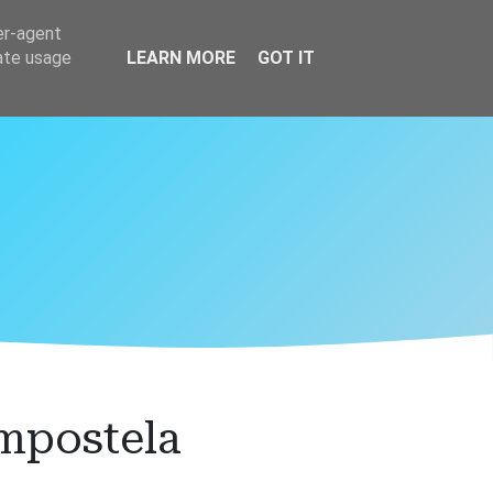
er-agent
rate usage
LEARN MORE
GOT IT
ompostela