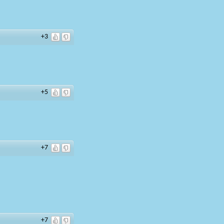
+3
+5
+7
+7