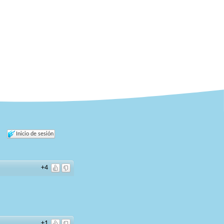
Inicio de sesión
+4
+1