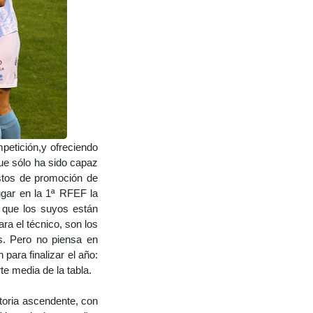
etición,y ofreciendo
que sólo ha sido capaz
stos de promoción de
ugar en la 1ª RFEF la
o que los suyos están
a el técnico, son los
s. Pero no piensa en
para finalizar el año:
te media de la tabla.
toria ascendente, con