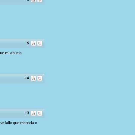
-6
que mi abuela
+4
+3
se fallo que merecia o