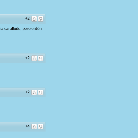
+2
ía caralludo, pero entón
+2
+2
+4