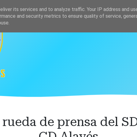
s
Clasificación
liver its services and to analyze traffic. Your IP address and us
rmance and security metrics to ensure quality of service, gene
buse.
rueda de prensa del S
CD Alavés