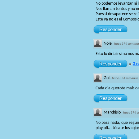
No podemos levantar ni l
Nos llaman tontos y no 
Pues si desaparece se re
Este ya no es el Compos o
Responder
Nole
·
hace 374 semana
Esto lo diríais si no nos
Responder
3 r
Gol
·
hace 374 semanas
Cada dia querote mais o 
Responder
Marchisio
·
hace 374 
No pasa nada, que según 
play off... tócate los co
Responder