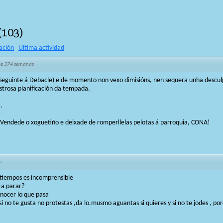
(
103
)
ación
Ultima actividad
e 374 semanas
Seguinte á Debacle) e de momento non vexo dimisións, nen sequera unha desculp
strosa planificación da tempada.
.
 Vendede o xoguetiño e deixade de romperllelas pelotas á parroquia, CONA!
s
 tiempos es incomprensible
 a parar?
nocer lo que pasa
i no te gusta no protestas ,da lo.musmo aguantas si quieres y si no te jodes , po