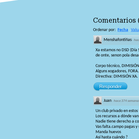
Comentarios
Ordenar por:
Fecha
Valu
Menshafontiñas
·
hac
Xa estamos no DSD (Día 
de onte, senon pola desa
Corpo técnico, DIMISIÓN
Alguns xogadores, FORA.
Directiva: DIMISIÓN XA.
Responder
Juan
·
hace 374 semana
Un club privado en estos
Los recursos a dónde van
Nadie tiene derecho a co
Vas falta.campo pagas y s
Manda huevos
Así hasta cuándo ?