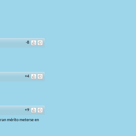
-8
+4
+9
gran mérito meterse en