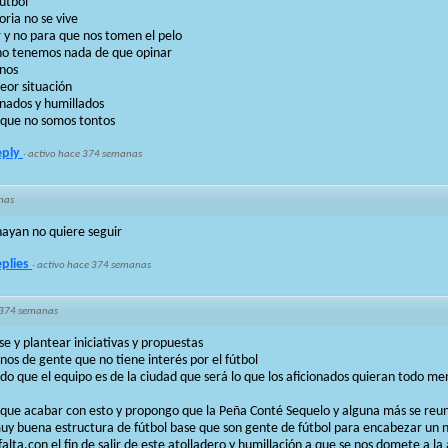
útbol
ria no se vive
ar y no para que nos tomen el pelo
 no tenemos nada de que opinar
nos
eor situación
nados y humillados
o que no somos tontos
eply
·
activo hace 374 semanas
nas
ayan no quiere seguir
eplies
·
activo hace 374 semanas
 374 semanas
 y plantear iniciativas y propuestas
s de gente que no tiene interés por el fútbol
endo que el equipo es de la ciudad que será lo que los aficionados quieran todo me
que acabar con esto y propongo que la Peña Conté Sequelo y alguna más se reun
uy buena estructura de fútbol base que son gente de fútbol para encabezar un 
alta,con el fin de salir de este atolladero y humillación a que se nos domete a la 