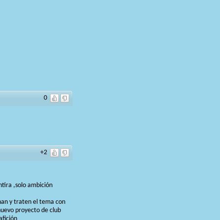
0
+2
ntira ,solo ambición
an y traten el tema con
nuevo proyecto de club
afición