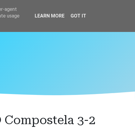
er-agent
rate usage
LEARN MORE
GOT IT
D Compostela 3-2