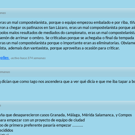
anas
 eras un mal compostelanista, porque o equipo empezou embalado e por riba, ti
ron a chegar os patinazos en San Lázaro, eras un mal compostelanista porque a
s polos malos resultados de mediados do campionato, eras un mal compostelanist
enón de arrimar o ombro. Se criticabas porque se achegaba o final da tempada
eras un mal compostelanista porque o importante eran as eliminatorias. Obviamen
sta, ademais dun vantaxista, porque aproveitas a ocasión para criticar.
eplies
·
activo hace 374 semanas
semanas
 dicían que como Iago nos ascendera que a ver qué dicía e que me iba tapar a b
s
paña que desaparecieron casos Granada, Málaga, Mérida Salamanca, y Compos
para empezar con un proyecto de equipo de ciudad
o de primera preferente pasaría empezar .........
ecididos