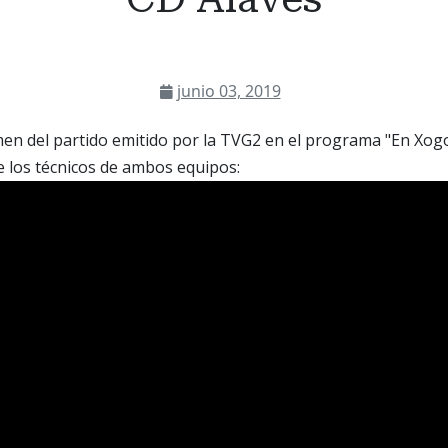
junio 03, 2019
en del partido emitido por la TVG2 en el programa "En Xogo
 los técnicos de ambos equipos: