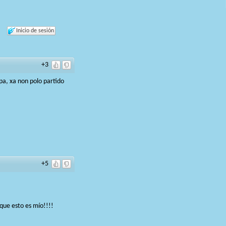
Inicio de sesión
+3
a, xa non polo partido
+5
rque esto es mío!!!!