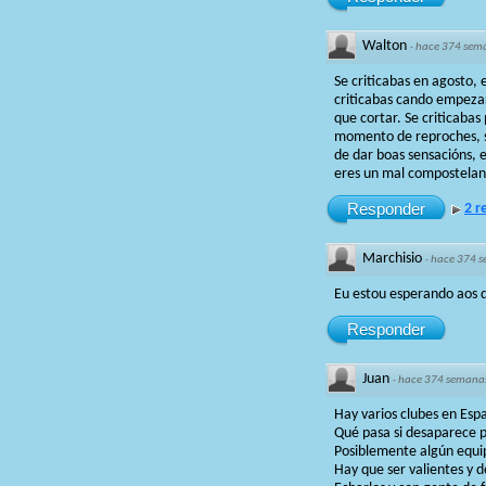
Walton
·
hace 374 sem
Se criticabas en agosto,
criticabas cando empeza
que cortar. Se criticaba
momento de reproches, s
de dar boas sensacións, 
eres un mal compostelani
Responder
2 r
Marchisio
·
hace 374 
Eu estou esperando aos q
Responder
Juan
·
hace 374 semana
Hay varios clubes en Es
Qué pasa si desaparece 
Posiblemente algún equip
Hay que ser valientes y d