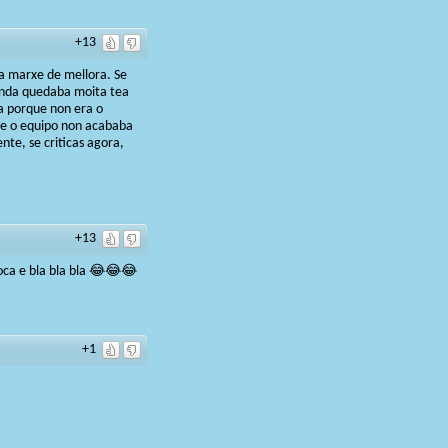
+13
ña marxe de mellora. Se
índa quedaba moita tea
a porque non era o
 e o equipo non acababa
te, se criticas agora,
+13
oca e bla bla bla 😂😂😂
+1