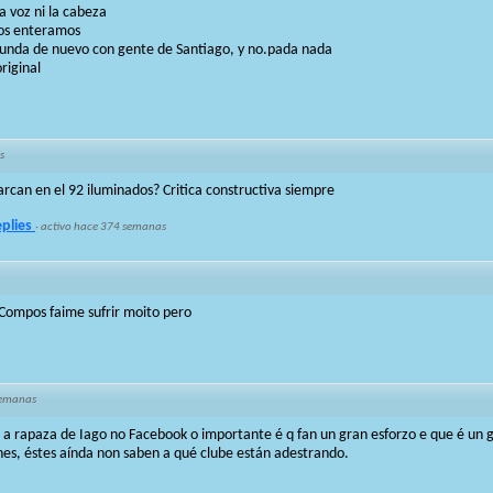
a voz ni la cabeza
nos enteramos
funda de nuevo con gente de Santiago, y no.pada nada
riginal
s
 marcan en el 92 iluminados? Critica constructiva siempre
eplies
·
activo hace 374 semanas
Compos faime sufrir moito pero
semanas
a rapaza de Iago no Facebook o importante é q fan un gran esforzo e que é un 
jones, éstes aínda non saben a qué clube están adestrando.