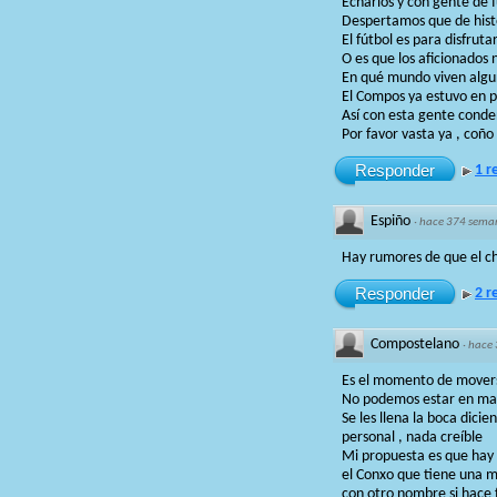
Echarlos y con gente de f
Despertamos que de histo
El fútbol es para disfrut
O es que los aficionados
En qué mundo viven algu
El Compos ya estuvo en p
Así con esta gente conde
Por favor vasta ya , coñ
Responder
1 r
Espiño
·
hace 374 sema
Hay rumores de que el ch
Responder
2 r
Compostelano
·
hace
Es el momento de moverse
No podemos estar en mano
Se les llena la boca dici
personal , nada creíble
Mi propuesta es que hay 
el Conxo que tiene una m
con otro nombre si hace f