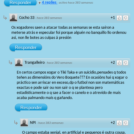
Responder
4 replies
·
activo hace 383 semanas
Cocho 33
+1
·
hace 383 semanas
Os xogadores saen a atacar todas as semanas se esta saíron a
meterse atrás e especular foi porque alguén no banquillo llo ordenou
así, non lle botes as culpas á presión
Responder
Trangalleiro
+2
·
hace 383 semanas
En certos campos xogar o Tiki Taka e un suicidio,pensades q todos
teñen as dimensións do Vero Boquete??? En ocasións hai q xogar o
práctico sen arriscar en exceso,dp o futbol non son matemáticas
exactas e pode sair ou non sair o q se plantexa pero
estadísticamente o q sae a facer o canelo e o atrevido de mais
acaba palmando mais q gañando.
Responder
NPI
+2
·
hace 383 semanas
O campo estaba xenial, en artificial e pequenos é outra cousa.