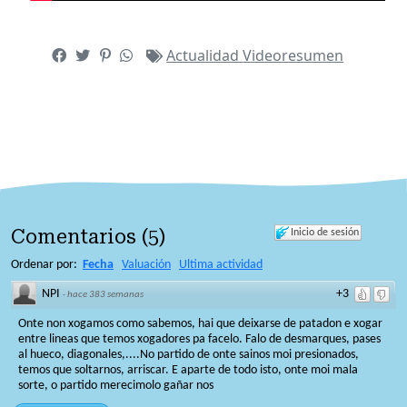
Actualidad
Videoresumen
Comentarios
(
5
)
Inicio de sesión
Ordenar por:
Fecha
Valuación
Ultima actividad
NPI
+3
·
hace 383 semanas
Onte non xogamos como sabemos, hai que deixarse de patadon e xogar
entre lineas que temos xogadores pa facelo. Falo de desmarques, pases
al hueco, diagonales,....No partido de onte sainos moi presionados,
temos que soltarnos, arriscar. E aparte de todo isto, onte moi mala
sorte, o partido merecimolo gañar nos