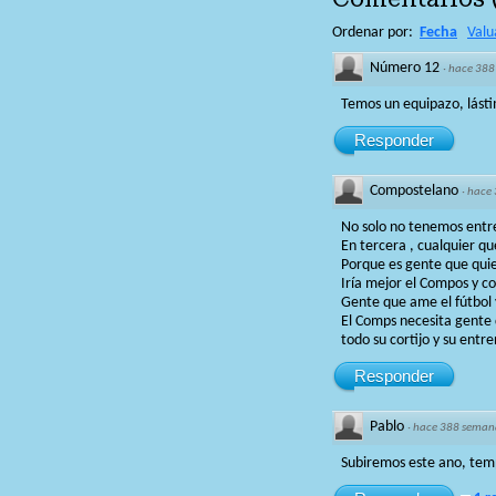
Ordenar por:
Fecha
Valu
Número 12
·
hace 388
Temos un equipazo, lásti
Responder
Compostelano
·
hace
No solo no tenemos entre
En tercera , cualquier qu
Porque es gente que quie
Iría mejor el Compos y c
Gente que ame el fútbol 
El Comps necesita gente d
todo su cortijo y su entr
Responder
Pablo
·
hace 388 seman
Subiremos este ano, tem