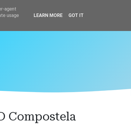
er-agent
rate usage
LEARN MORE
GOT IT
SD Compostela