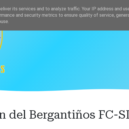
s
Clasificación
liver its services and to analyze traffic. Your IP address and us
rmance and security metrics to ensure quality of service, gene
buse.
 del Bergantiños FC-