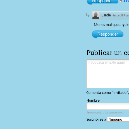
Responder
1 r
Esedé
·
hace 387 s
Menos mal que alguien
Responder
Publicar un 
Comenta como "invitado", o
Nombre
Aparece junto a tus comentarios.
Suscribirse a