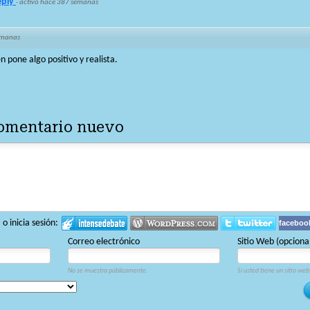
eply
·
activo hace 387 semanas
emanas
 pone algo positivo y realista.
comentario nuevo
 inicia sesión:
faceboo
Correo electrónico
Sitio Web (opciona
No se muestra públicamente.
Si usted tiene un sitio web