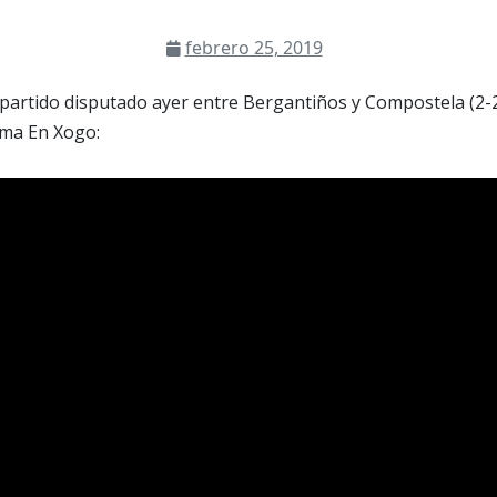
febrero 25, 2019
artido disputado ayer entre Bergantiños y Compostela (2-2
ma En Xogo: