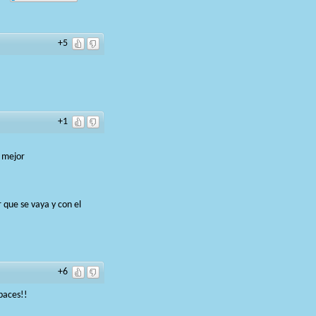
+5
+1
o mejor
 que se vaya y con el
+6
paces!!