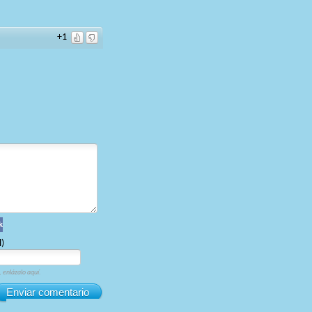
+1
k
l)
, enlázalo aquí.
Enviar comentario