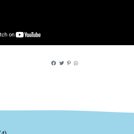
(
4
)