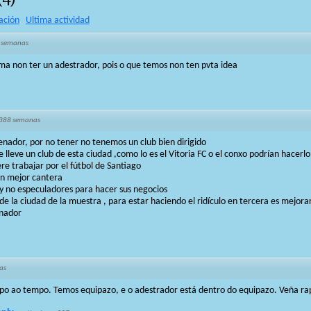
ación
Ultima actividad
 semanas
ma non ter un adestrador, pois o que temos non ten pvta idea
 388 semanas
nador, por no tener no tenemos un club bien dirigido
e lleve un club de esta ciudad ,como lo es el Vitoria FC o el conxo podrían hacerl
re trabajar por el fútbol de Santiago
on mejor cantera
y no especuladores para hacer sus negocios
e la ciudad de la muestra , para estar haciendo el ridículo en tercera es mejorar
enador
as
po ao tempo. Temos equipazo, e o adestrador está dentro do equipazo. Veña ra