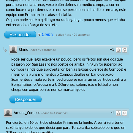
por ahora non aparece, vexo balón defensa a medio campo, a correr
como locos e a perdemos e se non se perde non hai nadie o remate, este
equipo con Primo arriba saíase da tabla.
O q non pode ser é o q di Iago na radio galega, pouco menos que estaba
entrenando o Barça do sextete.
Responder
1 reply
·
activo hace 404 semanas
Chiño
+1
·
hace 404 semanas
Pode ser que Iago exaxere un pouco, pero os feitos son que dos que
pasaron por San Lázaro nos postos de arriba, ningún foi superior ao
Compos (aínda que aproveitaron ben as lagoas ou erros do Compos) e
mesmo nalgúns momentos o Compos deulles un baño de xogo.
Soamentes a mala sorte impediu que se gañaran os partidos contra o
Bergantiños, o Arousa e a UDOurense, seben, isto é futbol e non
chega con xogar ben se non se marcan goles
Responder
Amunt_Compos
-1
·
hace 404 semanas
Por cierto, en 10 partidos oficiales Primo no la huele. A ver si va a tener
razón alguno de los que decía que para Tercera iba sobrado pero que en
2ªB es un jugador normalito.