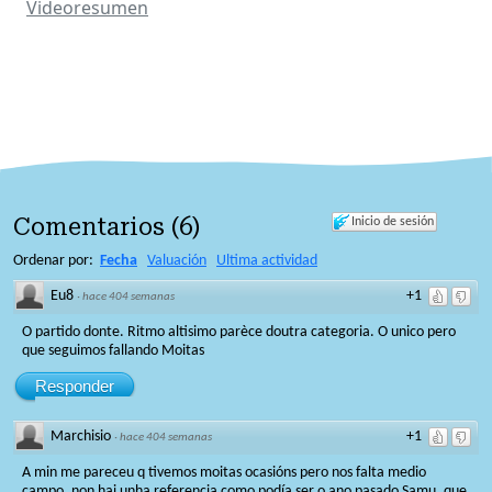
Videoresumen
Comentarios
(
6
)
Inicio de sesión
Ordenar por:
Fecha
Valuación
Ultima actividad
Eu8
+1
·
hace 404 semanas
O partido donte. Ritmo altisimo parèce doutra categoria. O unico pero
que seguimos fallando Moitas
Responder
Marchisio
+1
·
hace 404 semanas
A min me pareceu q tivemos moitas ocasións pero nos falta medio
campo, non hai unha referencia como podía ser o ano pasado Samu, que