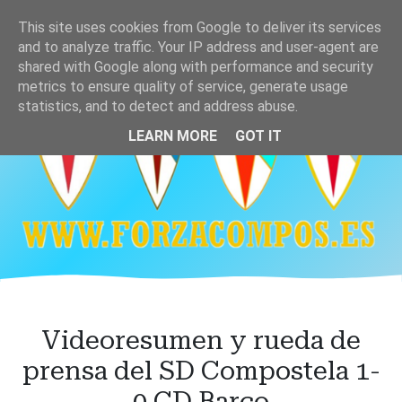
Ir
This site uses cookies from Google to deliver its services
al
and to analyze traffic. Your IP address and user-agent are
contenido
shared with Google along with performance and security
principal
metrics to ensure quality of service, generate usage
statistics, and to detect and address abuse.
LEARN MORE
GOT IT
Videoresumen y rueda de
prensa del SD Compostela 1-
0 CD Barco