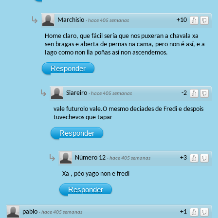
Marchisio
+10
·
hace 405 semanas
Home claro, que fácil sería que nos puxeran a chavala xa
sen bragas e aberta de pernas na cama, pero non é así, e a
Iago como non lla poñas así non ascendemos.
Responder
Siareiro
-2
·
hace 405 semanas
vale futurolo vale.O mesmo deciades de Fredi e despois
tuvechevos que tapar
Responder
Número 12
+3
·
hace 405 semanas
Xa , péo yago non e fredi
Responder
pablo
+1
·
hace 405 semanas