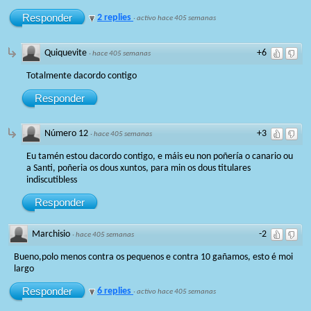
Responder
2 replies
·
activo hace 405 semanas
Quiquevite
+6
·
hace 405 semanas
Totalmente dacordo contigo
Responder
Número 12
+3
·
hace 405 semanas
Eu tamén estou dacordo contigo, e máis eu non poñería o canario ou
a Santi, poñeria os dous xuntos, para min os dous titulares
indiscutibless
Responder
Marchisio
-2
·
hace 405 semanas
Bueno,polo menos contra os pequenos e contra 10 gañamos, esto é moi
largo
Responder
6 replies
·
activo hace 405 semanas