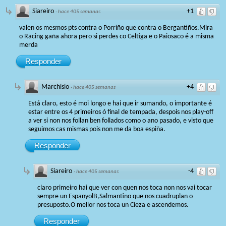
Siareiro
+1
·
hace 405 semanas
valen os mesmos pts contra o Porriño que contra o Bergantiños.Mira
o Racing gaña ahora pero si perdes co Celtiga e o Paiosaco é a misma
merda
Responder
Marchisio
+4
·
hace 405 semanas
Está claro, esto é moi longo e hai que ir sumando, o importante é
estar entre os 4 primeiros ó final de tempada, despois nos play-off
a ver si non nos follan ben follados como o ano pasado, e visto que
seguimos cas mismas pois non me da boa espiña.
Responder
Siareiro
-4
·
hace 405 semanas
claro primeiro hai que ver con quen nos toca non nos vai tocar
sempre un EspanyolB,Salmantino que nos cuadruplan o
presuposto.O mellor nos toca un Cieza e ascendemos.
Responder