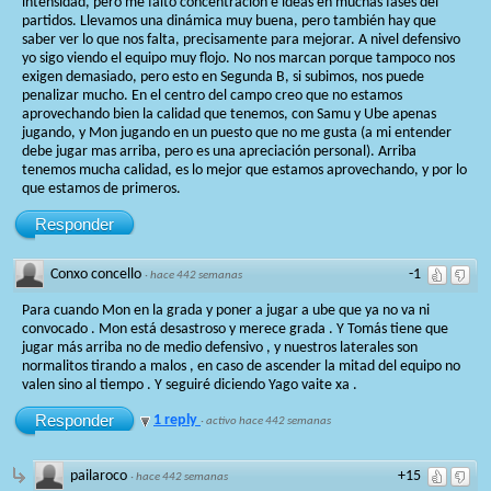
intensidad, pero me faltó concentración e ideas en muchas fases del
partidos. Llevamos una dinámica muy buena, pero también hay que
saber ver lo que nos falta, precisamente para mejorar. A nivel defensivo
yo sigo viendo el equipo muy flojo. No nos marcan porque tampoco nos
exigen demasiado, pero esto en Segunda B, si subimos, nos puede
penalizar mucho. En el centro del campo creo que no estamos
aprovechando bien la calidad que tenemos, con Samu y Ube apenas
jugando, y Mon jugando en un puesto que no me gusta (a mi entender
debe jugar mas arriba, pero es una apreciación personal). Arriba
tenemos mucha calidad, es lo mejor que estamos aprovechando, y por lo
que estamos de primeros.
Responder
Conxo concello
-1
·
hace 442 semanas
Para cuando Mon en la grada y poner a jugar a ube que ya no va ni
convocado . Mon está desastroso y merece grada . Y Tomás tiene que
jugar más arriba no de medio defensivo , y nuestros laterales son
normalitos tirando a malos , en caso de ascender la mitad del equipo no
valen sino al tiempo . Y seguiré diciendo Yago vaite xa .
Responder
1 reply
·
activo hace 442 semanas
pailaroco
+15
·
hace 442 semanas