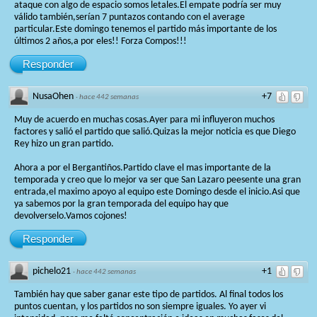
ataque con algo de espacio somos letales.El empate podría ser muy
válido también,serían 7 puntazos contando con el average
particular.Este domingo tenemos el partido más importante de los
últimos 2 años,a por eles!! Forza Compos!!!
Responder
NusaOhen
+7
·
hace 442 semanas
Muy de acuerdo en muchas cosas.Ayer para mi influyeron muchos
factores y salió el partido que salió.Quizas la mejor noticia es que Diego
Rey hizo un gran partido.
Ahora a por el Bergantiños.Partido clave el mas importante de la
temporada y creo que lo mejor va ser que San Lazaro peesente una gran
entrada,el maximo apoyo al equipo este Domingo desde el inicio.Asi que
ya sabemos por la gran temporada del equipo hay que
devolverselo.Vamos cojones!
Responder
pichelo21
+1
·
hace 442 semanas
También hay que saber ganar este tipo de partidos. Al final todos los
puntos cuentan, y los partidos no son siempre iguales. Yo ayer vi