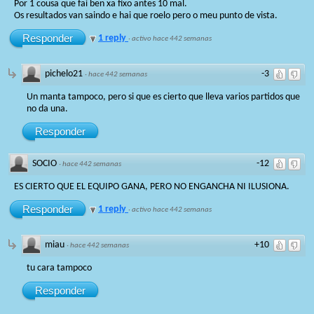
Por 1 cousa que fai ben xa fixo antes 10 mal.
Os resultados van saindo e hai que roelo pero o meu punto de vista.
Responder
1 reply
·
activo hace 442 semanas
pichelo21
-3
·
hace 442 semanas
Un manta tampoco, pero si que es cierto que lleva varios partidos que
no da una.
Responder
SOCIO
-12
·
hace 442 semanas
ES CIERTO QUE EL EQUIPO GANA, PERO NO ENGANCHA NI ILUSIONA.
Responder
1 reply
·
activo hace 442 semanas
miau
+10
·
hace 442 semanas
tu cara tampoco
Responder