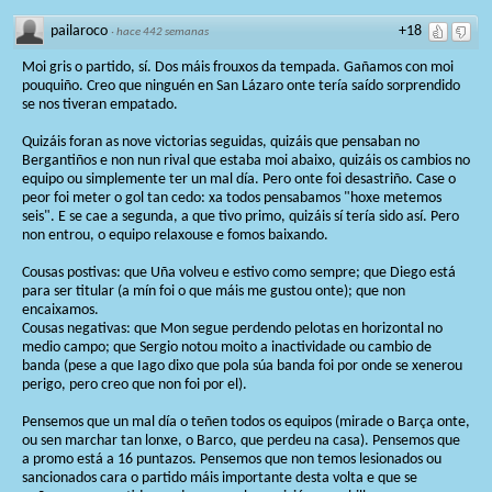
pailaroco
+18
·
hace 442 semanas
Moi gris o partido, sí. Dos máis frouxos da tempada. Gañamos con moi
pouquiño. Creo que ninguén en San Lázaro onte tería saído sorprendido
se nos tiveran empatado.
Quizáis foran as nove victorias seguidas, quizáis que pensaban no
Bergantiños e non nun rival que estaba moi abaixo, quizáis os cambios no
equipo ou simplemente ter un mal día. Pero onte foi desastriño. Case o
peor foi meter o gol tan cedo: xa todos pensabamos "hoxe metemos
seis". E se cae a segunda, a que tivo primo, quizáis sí tería sido así. Pero
non entrou, o equipo relaxouse e fomos baixando.
Cousas postivas: que Uña volveu e estivo como sempre; que Diego está
para ser titular (a mín foi o que máis me gustou onte); que non
encaixamos.
Cousas negativas: que Mon segue perdendo pelotas en horizontal no
medio campo; que Sergio notou moito a inactividade ou cambio de
banda (pese a que Iago dixo que pola súa banda foi por onde se xenerou
perigo, pero creo que non foi por el).
Pensemos que un mal día o teñen todos os equipos (mirade o Barça onte,
ou sen marchar tan lonxe, o Barco, que perdeu na casa). Pensemos que
a promo está a 16 puntazos. Pensemos que non temos lesionados ou
sancionados cara o partido máis importante desta volta e que se