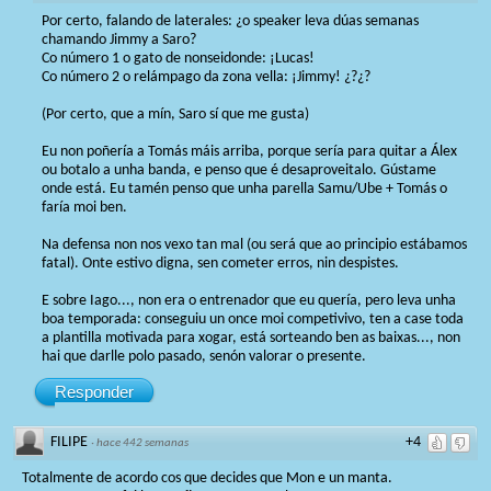
Por certo, falando de laterales: ¿o speaker leva dúas semanas
chamando Jimmy a Saro?
Co número 1 o gato de nonseidonde: ¡Lucas!
Co número 2 o relámpago da zona vella: ¡Jimmy! ¿?¿?
(Por certo, que a mín, Saro sí que me gusta)
Eu non poñería a Tomás máis arriba, porque sería para quitar a Álex
ou botalo a unha banda, e penso que é desaproveitalo. Gústame
onde está. Eu tamén penso que unha parella Samu/Ube + Tomás o
faría moi ben.
Na defensa non nos vexo tan mal (ou será que ao principio estábamos
fatal). Onte estivo digna, sen cometer erros, nin despistes.
E sobre Iago..., non era o entrenador que eu quería, pero leva unha
boa temporada: conseguiu un once moi competivivo, ten a case toda
a plantilla motivada para xogar, está sorteando ben as baixas..., non
hai que darlle polo pasado, senón valorar o presente.
Responder
FILIPE
+4
·
hace 442 semanas
Totalmente de acordo cos que decides que Mon e un manta.