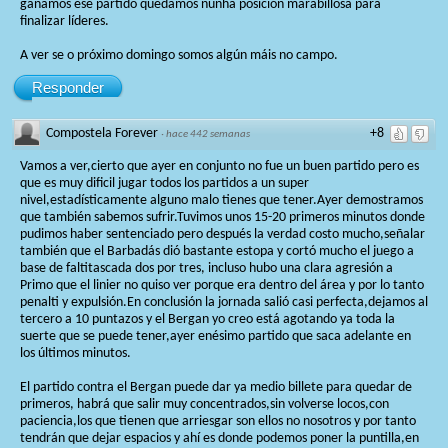
gañamos ese partido quedamos nunha posición marabillosa para
finalizar líderes.
A ver se o próximo domingo somos algún máis no campo.
Responder
Compostela Forever
+8
·
hace 442 semanas
Vamos a ver,cierto que ayer en conjunto no fue un buen partido pero es
que es muy dificil jugar todos los partidos a un super
nivel,estadísticamente alguno malo tienes que tener.Ayer demostramos
que también sabemos sufrir.Tuvimos unos 15-20 primeros minutos donde
pudimos haber sentenciado pero después la verdad costo mucho,señalar
también que el Barbadás dió bastante estopa y cortó mucho el juego a
base de faltitascada dos por tres, incluso hubo una clara agresión a
Primo que el linier no quiso ver porque era dentro del área y por lo tanto
penalti y expulsión.En conclusión la jornada salió casi perfecta,dejamos al
tercero a 10 puntazos y el Bergan yo creo está agotando ya toda la
suerte que se puede tener,ayer enésimo partido que saca adelante en
los últimos minutos.
El partido contra el Bergan puede dar ya medio billete para quedar de
primeros, habrá que salir muy concentrados,sin volverse locos,con
paciencia,los que tienen que arriesgar son ellos no nosotros y por tanto
tendrán que dejar espacios y ahí es donde podemos poner la puntilla,en