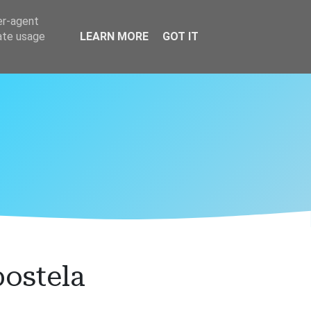
er-agent
rate usage
LEARN MORE
GOT IT
ostela