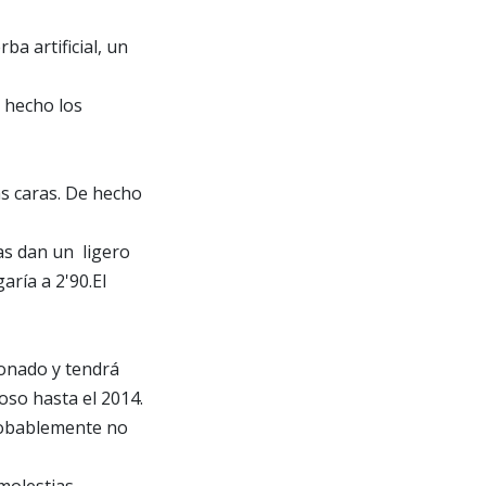
a artificial, un
 hecho los
as caras. De hecho
as dan un ligero
aría a 2'90.El
sionado y tendrá
so hasta el 2014.
robablemente no