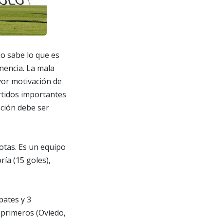
no sabe lo que es
nencia. La mala
yor motivación de
rtidos importantes
ación debe ser
rotas. Es un equipo
ía (15 goles),
pates y 3
s primeros (Oviedo,