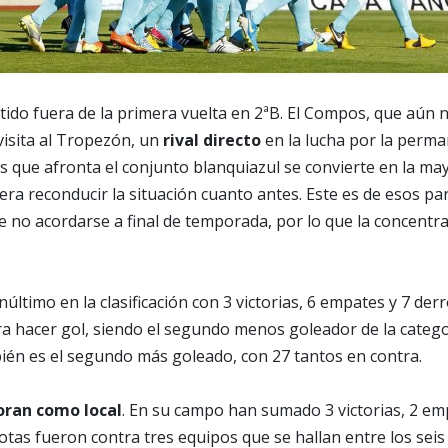
rtido fuera de la primera vuelta en 2ªB. El Compos, que aún 
visita al Tropezón, un
rival directo
en la lucha por la perma
s que afronta el conjunto blanquiazul se convierte en la ma
ra reconducir la situación cuanto antes. Este es de esos pa
e no acordarse a final de temporada, por lo que la concentr
último en la clasificación con 3 victorias, 6 empates y 7 der
 hacer gol, siendo el segundo menos goleador de la categor
ién es el segundo más goleado, con 27 tantos en contra.
ran como local
. En su campo han sumado 3 victorias, 2 em
rotas fueron contra tres equipos que se hallan entre los sei