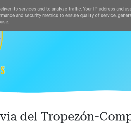
s
Clasificación
liver its services and to analyze traffic. Your IP address and us
rmance and security metrics to ensure quality of service, gene
buse.
evia del Tropezón-Comp