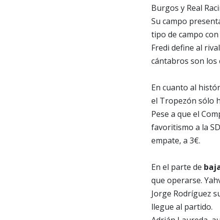
Burgos y Real Raci
Su campo presenta 
tipo de campo con 
Fredi define al ri
cántabros son los
En cuanto al histó
el Tropezón sólo h
Pese a que el Comp
favoritismo a la SD
empate, a 3€.
En el parte de
baj
que operarse. Yah
Jorge Rodríguez s
llegue al partido.