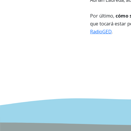
Adrián Laureda, au
Por último,
cómo s
que tocará estar pe
RadioGED
.