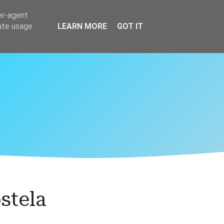
er-agent
rate usage
LEARN MORE
GOT IT
stela