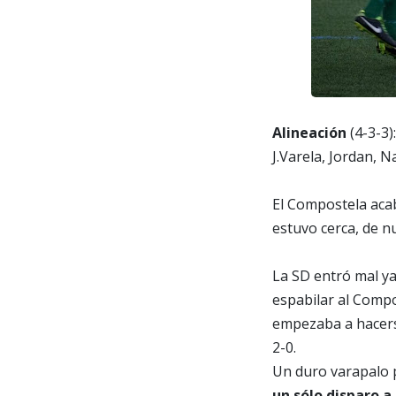
Alineación
(4-3-3)
J.Varela, Jordan, N
El Compostela acab
estuvo cerca, de n
La SD entró mal ya 
espabilar al Compo
empezaba a hacerse
2-0.
Un duro varapalo 
un sólo disparo a