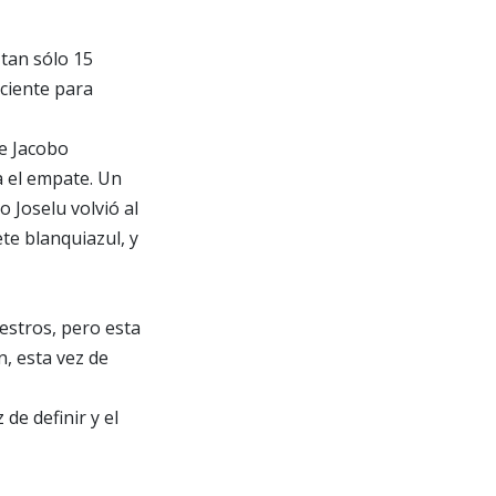
tan sólo 15
iciente para
e Jacobo
a el empate. Un
 Joselu volvió al
te blanquiazul, y
uestros, pero esta
n, esta vez de
de definir y el