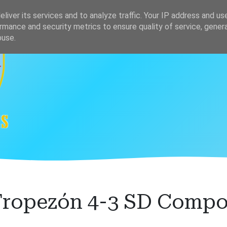
s
Clasificación
liver its services and to analyze traffic. Your IP address and us
rmance and security metrics to ensure quality of service, gene
buse.
ropezón 4-3 SD Compo