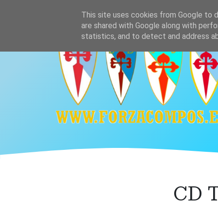
Ir
Home
Plantilla
Calendario y resultado
This site uses cookies from Google to de
al
are shared with Google along with perfo
contenido
statistics, and to detect and address a
principal
CD T