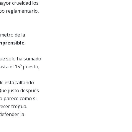
mayor crueldad los
po reglamentario,
 metro de la
omprensible
.
que sólo ha sumado
sta el 15º puesto,
le está faltando
 Que justo después
ro parece como si
recer tregua.
efender la