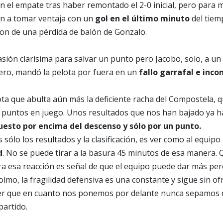
on el empate tras haber remontado el 2-0 inicial, pero para 
on a tomar ventaja con un
gol en el último minuto
del tiem
on de una pérdida de balón de Gonzalo.
sión clarísima para salvar un punto pero Jacobo, solo, a un
tero, mandó la pelota por fuera en un
fallo garrafal e inc
ta que abulta aún más la deficiente racha del Compostela, 
8 puntos en juego. Unos resultados que nos han bajado ya ha
uesto por encima del descenso y sólo por un punto.
sólo los resultados y la clasificación, es ver como al equipo 
d
. No se puede tirar a la basura 45 minutos de esa manera.
ra esa reacción es señal de que el equipo puede dar más pe
olmo, la fragilidad defensiva es una constante y sigue sin of
r que en cuanto nos ponemos por delante nunca sepamos d
partido.