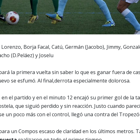
: Lorenzo, Borja Facal, Catú, Germán (Jacobo), Jimmy, Gonzal
acho (D.Peláez) y Joselu
ará la primera vuelta sin saber lo que es ganar fuera de ca
uevo se esfumó. Al final,derrota especialmente dolorosa.
en el partido y en el minuto 12 encajó su primer gol de la ta
stela, que siguió perdido y sin reacción. Justo cuando parec
 un poco más con el control, llegó una contra del Tropezón
para un Compos escaso de claridad en los últimos metros. T
 puerta
realizaron en todo el primer tiempo.