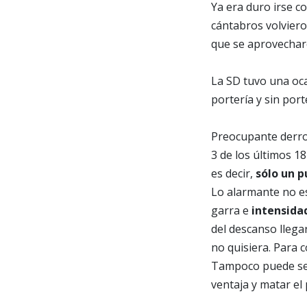
Ya era duro irse c
cántabros volvier
que se aprovechar
La SD tuvo una oca
portería y sin por
Preocupante derro
3 de los últimos 1
es decir,
sólo un p
Lo alarmante no es 
garra e
intensida
del descanso llega
no quisiera. Para c
Tampoco puede se
ventaja y matar el 