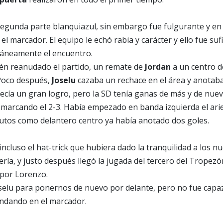
segunda parte blanquiazul, sin embargo fue fulgurante y en 
l marcador. El equipo le echó rabia y carácter y ello fue suf
neamente el encuentro.
ién reanudado el partido, un remate de
Jordan
a un centro d
 Poco después,
Joselu
cazaba un rechace en el área y anotab
cía un gran logro, pero la SD tenía ganas de más y de nuevo
 marcando el 2-3. Había empezado en banda izquierda el arie
utos como delantero centro ya había anotado dos goles.
incluso el hat-trick que hubiera dado la tranquilidad a los n
tería, y justo después llegó la jugada del tercero del Tropezó
 por Lorenzo.
oselu para ponernos de nuevo por delante, pero no fue capaz 
ndando en el marcador.