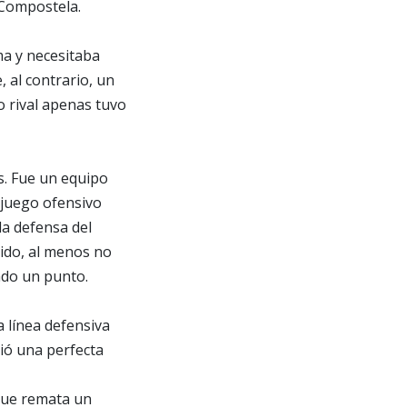
 Compostela.
ma y necesitaba
, al contrario, un
o rival apenas tuvo
es. Fue un equipo
 juego ofensivo
la defensa del
tido, al menos no
ado un punto.
 línea defensiva
dió una perfecta
 que remata un