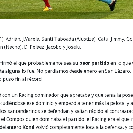
1): Adrián, J.Varela, Santi Taboada (Alustiza), Catú, Jimmy, G
an (Nacho), D. Peláez, Jacobo y Joselu.
firmó el que probablemente sea su
peor partido
en lo que 
da alguna lo fue. No perdíamos desde enero en San Lázaro,
 puso fin al récord.
ó con un Racing dominador que apretaba y que tenía la pos
cudiéndose ese dominio y empezó a tener más la pelota, y a
s los santanderinos se defendían y salían rápido al contraata
 el Compos quien dominaba el partido, el Racing era el que
 delantero
Koné
volvió completamente loca a la defensa, y c