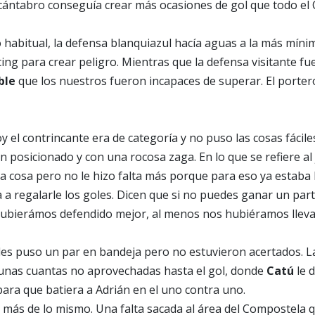
 cántabro conseguía crear más ocasiones de gol que todo el
habitual, la defensa blanquiazul hacía aguas a la más míni
ng para crear peligro. Mientras que la defensa visitante fue
ble
que los nuestros fueron incapaces de superar. El porter
y el contrincante era de categoría y no puso las cosas fácil
 posicionado y con una rocosa zaga. En lo que se refiere al
cosa pero no le hizo falta más porque para eso ya estaba 
a regalarle los goles. Dicen que si no puedes ganar un par
y hubierámos defendido mejor, al menos nos hubiéramos llev
les puso un par en bandeja pero no estuvieron acertados. La
unas cuantas no aprovechadas hasta el gol, donde
Catú
le 
para que batiera a Adrián en el uno contra uno.
 más de lo mismo. Una falta sacada al área del Compostela