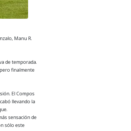
onzalo, Manu R.
va de temporada.
 pero finalmente
esión. El Compos
cabó llevando la
que.
 más sensación de
on sólo este