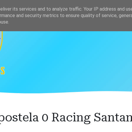
s
Clasificación
liver its services and to analyze traffic. Your IP address and us
rmance and security metrics to ensure quality of service, gene
buse.
ostela 0 Racing Santan