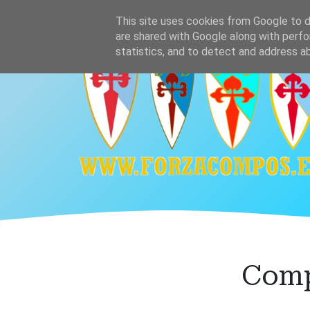
Ir
Home
Plantilla
Calendario y resultado
This site uses cookies from Google to de
al
are shared with Google along with perfo
contenido
statistics, and to detect and address a
principal
Comp