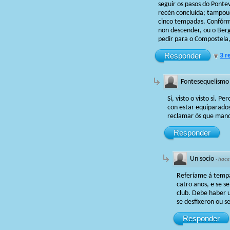
seguir os pasos do Ponte
recén concluída; tampou
cinco tempadas. Confórm
non descender, ou o Ber
pedir para o Compostela
Responder
3 r
Fontesequelismo
Si, visto o visto si
con estar equiparados
reclamar ós que manda
Responder
Un socio
·
hace
Referíame á tempa
catro anos, e se s
club. Debe haber u
se desfixeron ou se
Responder