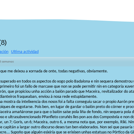
(
8
)
ación
Ultima actividad
6 semanas
 que me deixou a xornada de onte, todas negativas, obviamente.
superado en todos os aspectos do xogo polo Badalona e nin sequera demostrou u
primeiro foi un fallo de marcaxe que non se pode permitir nin en categoría xuven
arón, que propiciou unha acción a balón parado que Maceira, revitalizador do a
 dianteiros fraqueaban, enviou á nosa rede estupidamente.
mostra da intelixencia dos nosos foi a falta conseguíu sacar o propio Aarón pret
iques de esgotarse. Pois ben, en lugar de gardar o balón preto do córner e pro
aceira amañáronse para que o balón saíse pola liña de fondo, nin sequera pola 
oso e ultrasubvencionado PPanfleto coruñés lles pon aos dos Compostela e non d
r, un 7; Goris, un 6; Maceira, outro 6, a mesma nota que, por exemplo, Riki. Ni
le capitán a largar outro discurso deses tan ben elaborados. Non sei que pasaría 
cre... Supoño que alguén esixiría que se erixisen unhas estatuas no Pórtico da G