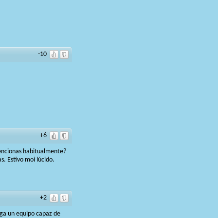
-10
+6
mencionas habitualmente?
. Estivo moi lúcido.
+2
aga un equipo capaz de