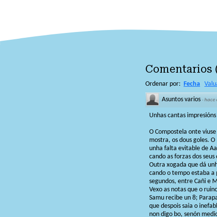
Comentarios
Ordenar por:
Fecha
Valu
Asuntos varios
·
hace 
Unhas cantas impresións
O Compostela onte viuse 
mostra, os dous goles. O 
unha falta evitable de A
cando as forzas dos seus
Outra xogada que dá unha 
cando o tempo estaba a p
segundos, entre Cañi e M
Vexo as notas que o ruin
Samu recibe un 8; Parapa
que despois saia o inefab
non digo bo, senón medio