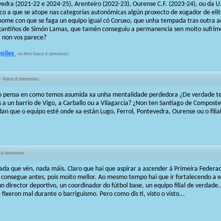
vedra (2021-22 e 2024-25), Arenteiro (2022-23), Ourense C.F. (2023-24), ou da
co a que se atope nas categorías autonómicas algún proxecto de xogador de eli
ome con que se faga un equipo igual có Coruxo, que unha tempada tras outra 
gantiños de Simón Lamas, que tamén conseguiu a permanencia sen moito sufri
, non vos parece?
eplies
·
activo hace 6 semanas
·
hace 6 semanas
. Pero pensa en como temos asumida xa unha mentalidade perdedora ¿De verdade
 a un barrio de Vigo, a Carballo ou a Vilagarcía? ¿Non ten Santiago de Composte
n que o equipo esté onde xa están Lugo, Ferrol, Pontevedra, Ourense ou o filia
 6 semanas
da que vén, nada máis. Claro que hai que aspirar a ascender á Primeira Federac
e consegue antes, pois moito mellor. Ao mesmo tempo hai que ir fortalecendo a 
n director deportivo, un coordinador do fútbol base, un equipo filial de verdade.
 fixeron mal durante o barriguismo. Pero como dis ti, visto o visto...