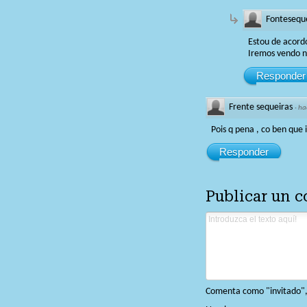
Fontesequ
Estou de acordo
Iremos vendo n
Responder
Frente sequeiras
·
ha
Pois q pena , co ben que 
Responder
Publicar un 
Comenta como "invitado", o