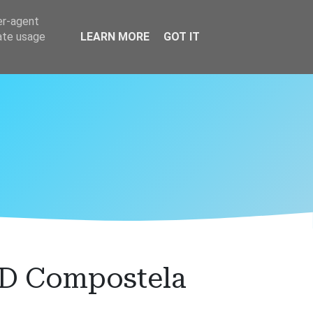
er-agent
rate usage
LEARN MORE
GOT IT
SD Compostela