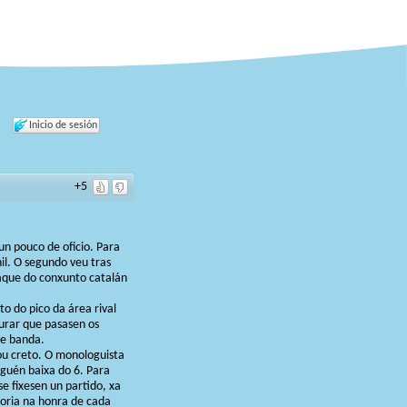
Inicio de sesión
+5
n pouco de oficio. Para
il. O segundo veu tras
taque do conxunto catalán
o do pico da área rival
curar que pasasen os
de banda.
ou creto. O monologuista
nguén baixa do 6. Para
se fixesen un partido, xa
loria na honra de cada