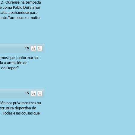
 U.D. Ourense na tempada
te coma Pablo Durán hai
acaba apañándose para
mento.Tampouco e moito
+6
 temos que conformarnos
la a ambición de
l do Depor?
+5
ión nos próximos tres ou
estrutura deportiva do
.. Todas esas cousas que