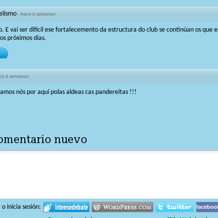
elismo
·
hace 6 semanas
. E vai ser difícil ese fortalecemento da estructura do club se continúan os que
os próximos días.
ce 6 semanas
iamos nós por aquí polas aldeas cas pandereitas !!!
comentario nuevo
 inicia sesión:
faceboo