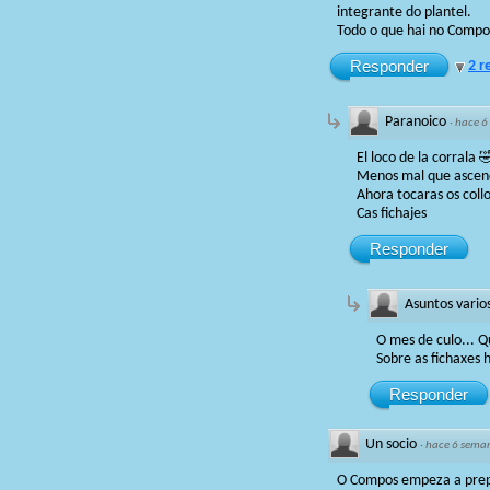
integrante do plantel.
Todo o que hai no Compos 
Responder
2 r
Paranoico
·
hace 6
El loco de la corrala 
Menos mal que asce
Ahora tocaras os coll
Cas fichajes
Responder
Asuntos vario
O mes de culo... 
Sobre as fichaxes 
Responder
Un socio
·
hace 6 sema
O Compos empeza a prepa