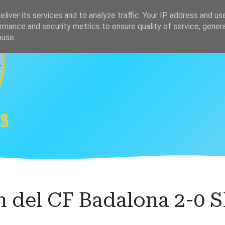
s
Clasificación
liver its services and to analyze traffic. Your IP address and us
rmance and security metrics to ensure quality of service, gene
buse.
 del CF Badalona 2-0 