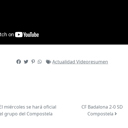
Actualidad
Videoresumen
l miércoles se hará oficial
CF Badalona 2-0 SD
el grupo del Compostela
Compostela