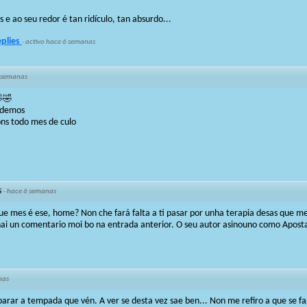
e ao seu redor é tan ridículo, tan absurdo...
eplies
·
activo hace 6 semanas
 semanas
🤣🤣
ndemos
ons todo mes de culo
s
·
hace 6 semanas
Que mes é ese, home? Non che fará falta a ti pasar por unha terapia desas que 
hai un comentario moi bo na entrada anterior. O seu autor asinouno como Apostas
nas
rar a tempada que vén. A ver se desta vez sae ben... Non me refiro a que se f