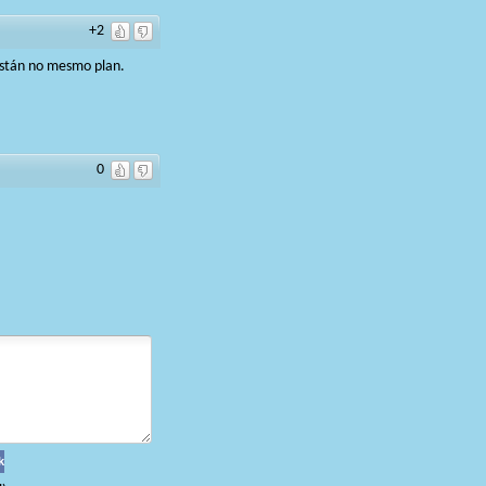
+2
 están no mesmo plan.
0
k