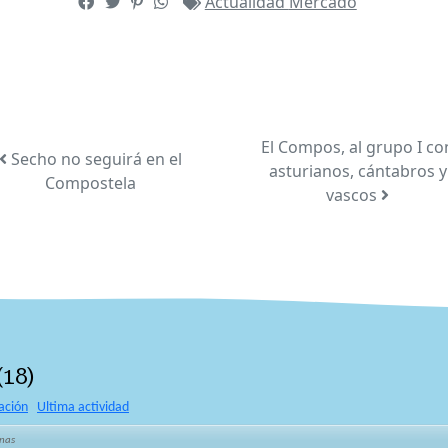
Actualidad
Mercado
El Compos, al grupo I co
Secho no seguirá en el
asturianos, cántabros y
Compostela
vascos
(
18
)
ación
Ultima actividad
nas