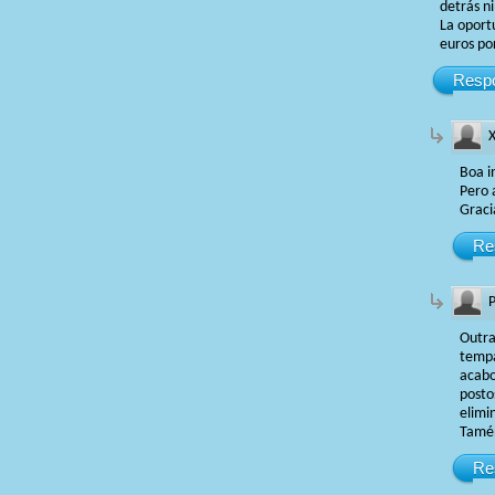
detrás n
La oportu
euros por
Resp
X
Boa i
Pero 
Graci
Re
Outra
tempa
acabo
posto
elimi
Tamén
Re