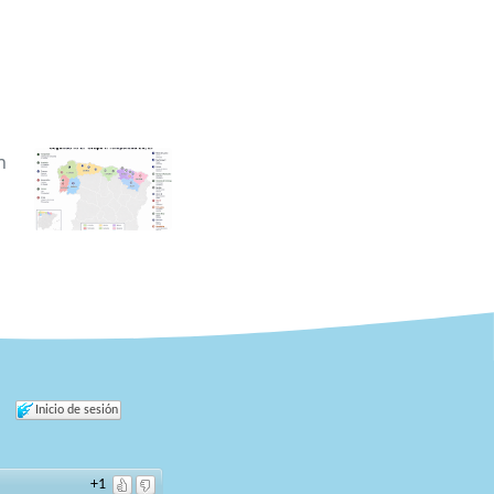
n
Inicio de sesión
+1