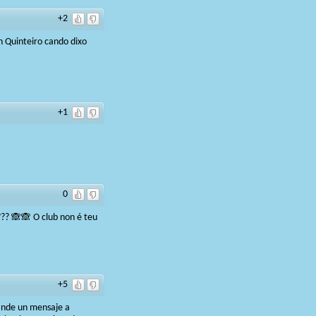
+2
n Quinteiro cando dixo
+1
0
??? 🙈🙈 O club non é teu
+5
mande un mensaje a