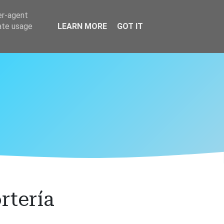
er-agent
rate usage
LEARN MORE
GOT IT
rtería