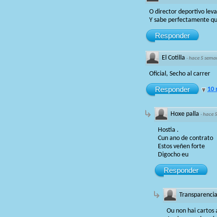
O director deportivo lev
Y sabe perfectamente qu
Responder
El Cotilla
·
hace 5 sema
Oficial, Secho al carrer
Responder
10 
Hoxe palla
·
hace 
Hostia .
Cun ano de contrato
Estos veñen forte
Digocho eu
Responder
Transparenci
Ou non hai cartos