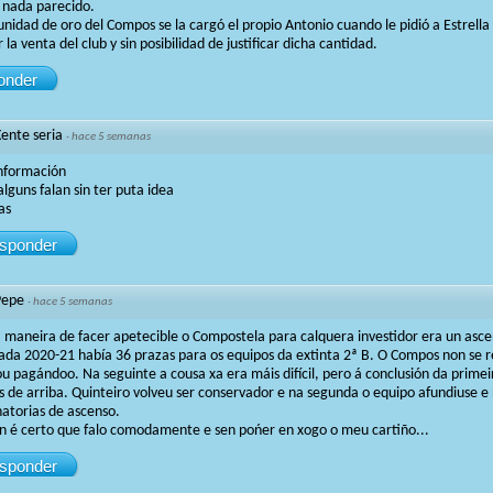
i nada parecido.
nidad de oro del Compos se la cargó el propio Antonio cuando le pidió a Estrella 
 la venta del club y sin posibilidad de justificar dicha cantidad.
onder
ente seria
·
hace 5 semanas
nformación
alguns falan sin ter puta idea
as
sponder
Pepe
·
hace 5 semanas
 maneira de facer apetecible o Compostela para calquera investidor era un asce
da 2020-21 había 36 prazas para os equipos da extinta 2ª B. O Compos non se r
u pagándoo. Na seguinte a cousa xa era máis difícil, pero á conclusión da primei
s de arriba. Quinteiro volveu ser conservador e na segunda o equipo afundiuse e
natorias de ascenso.
 é certo que falo comodamente e sen pońer en xogo o meu cartiño...
sponder