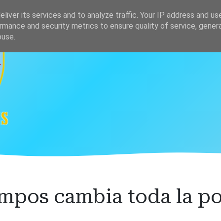
s
Clasificación
liver its services and to analyze traffic. Your IP address and us
rmance and security metrics to ensure quality of service, gene
buse.
mpos cambia toda la po