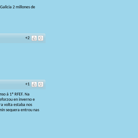
Galicia 2 millones de
+2
+1
nso á 1ª RFEF. Na
eforzou en inverno e
ra volta estaba nos
 nin sequera entrou nas