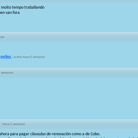
a moito tempo traballando
en van fora
nas
replies
·
activo hace 5 semanas
5 semanas
a
·
hace 5 semanas
 ahora para pagar cláusulas de renovación como a de Cobo.