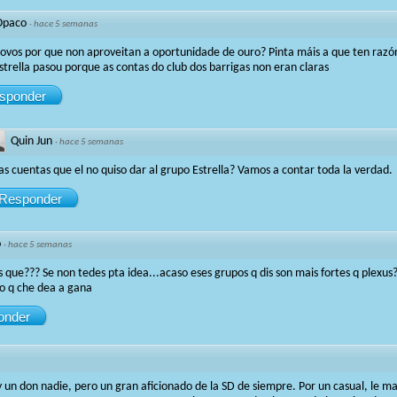
Opaco
·
hace 5 semanas
novos por que non aproveitan a oportunidade de ouro? Pinta máis a que ten razó
strella pasou porque as contas do club dos barrigas non eran claras
sponder
Quin Jun
·
hace 5 semanas
as cuentas que el no quiso dar al grupo Estrella? Vamos a contar toda la verdad.
Responder
o
·
hace 5 semanas
s que??? Se non tedes pta idea...acaso eses grupos q dis son mais fortes q plexus
 o q che dea a gana
onder
 un don nadie, pero un gran aficionado de la SD de siempre. Por un casual, le 