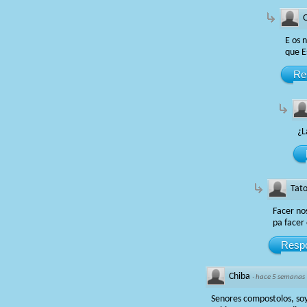
E os 
que E
Re
¿L
Tat
Facer no
pa facer
Resp
Chiba
·
hace 5 semanas
Senores compostolos, soy