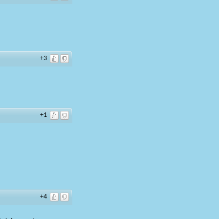
+3
+1
+4