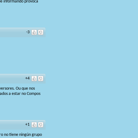
ade informando provoca
-3
+4
nversores. Ou que nos
gados a estar no Compos
+1
ro no tiene ningún grupo