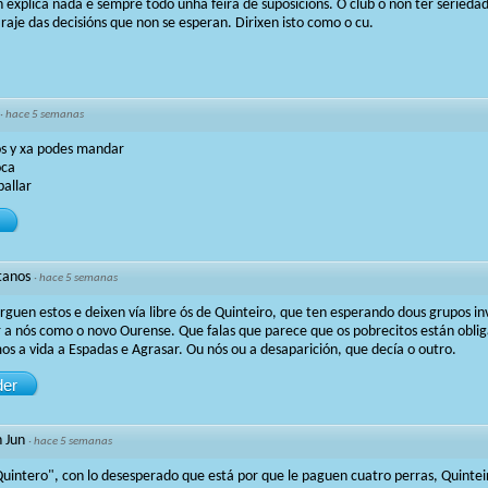
explica nada é sempre todo unha feira de suposicións. O club o non ter seried
aje das decisións que non se esperan. Dirixen isto como o cu.
·
hace 5 semanas
os y xa podes mandar
oca
ballar
tanos
·
hace 5 semanas
rguen estos e deixen vía libre ós de Quinteiro, que ten esperando dous grupos i
r a nós como o novo Ourense. Que falas que parece que os pobrecitos están obli
os a vida a Espadas e Agrasar. Ou nós ou a desaparición, que decía o outro.
er
 Jun
·
hace 5 semanas
Quintero", con lo desesperado que está por que le paguen cuatro perras, Quintei