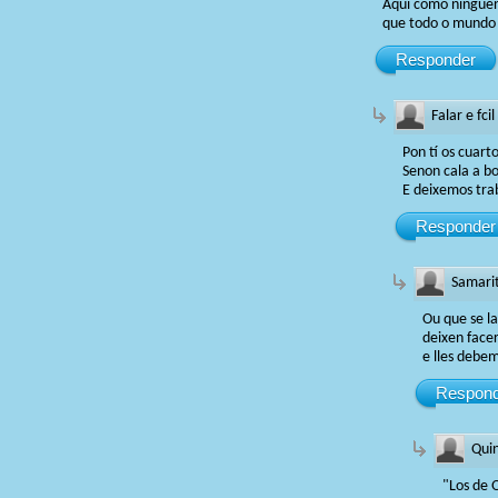
Aqui como ninguén 
que todo o mundo r
Responder
Falar e fcil
Pon tí os cuart
Senon cala a b
E deixemos tra
Responder
Samari
Ou que se la
deixen face
e lles debem
Respond
Quin
"Los de 