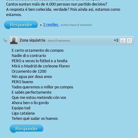
Cantos xuntan máis de 4.000 persoas nun partido decisivo?
A resposta é ben coñecida, verdade? Pois aínda así, estamos como
estamos.
Responder
2 replies
·
activo hace 8 semanas
Zona siquiatria
+3
·
hace 8 semanas
E certo orzamento do compos
Nadie di o contrario
PERO a veces lo fútbol e a hostia
Mirá o Madrid de corleone Floren
Orzamento de 1200
Nin agua por dous anos
PERO bueno
Todos queremos o millor po compos
E sabés perfectamente
Que me estou metendo cón vos
Ahora ben o lío gordo
Equipo tod
Liga catalana
Teñen qué sudar os huevos
Responder