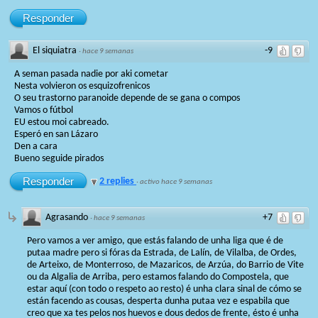
Responder
El siquiatra
-9
·
hace 9 semanas
A seman pasada nadie por aki cometar
Nesta volvieron os esquizofrenicos
O seu trastorno paranoide depende de se gana o compos
Vamos o fútbol
EU estou moi cabreado.
Esperó en san Lázaro
Den a cara
Bueno seguide pirados
Responder
2 replies
·
activo hace 9 semanas
Agrasando
+7
·
hace 9 semanas
Pero vamos a ver amigo, que estás falando de unha liga que é de
putaa madre pero si fóras da Estrada, de Lalín, de Vilalba, de Ordes,
de Arteixo, de Monterroso, de Mazaricos, de Arzúa, do Barrio de Vite
ou da Algalia de Arriba, pero estamos falando do Compostela, que
estar aquí (con todo o respeto ao resto) é unha clara sinal de cómo se
están facendo as cousas, desperta dunha putaa vez e espabila que
creo que xa tes pelos nos huevos e dous dedos de frente, ésto é unha