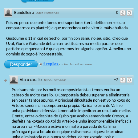
Bandulleiro
0
·
hace 8 semanas
Pois eu penso que onte fomos moi superiores (tería delito non selo ao
compararmos os planteis) e que merecimos unha vitoria máis abultada.
Gustoume o 11 inicial de Secho, por fin con Samu no seu sitio. Creo que
Uzal, Goris e Guisande debían ser os titulares na media para os dous
partidos que quedan si é que queremos ter algunha opción. A mellora no
dominio do xogo é incontestable.
Responder
2 replies
·
activo hace 8 semanas
Ata o carallo
+2
·
hace 8 semanas
Precisamente por iso moitos compostelanistas temos enriba un
cabreo de moito carallo. O Compostela debeu superar a eliminatoria
sen pasar tantos apuros. A principal dificultade non estivo no xogo do
Arteixo senón na incompetencia propia. Na ida, o erro de Valín e
unha pasividade defensiva lamentable impediron un resultado mellor.
E onte, entre o despiste de Quico que acabou emendando Crespo, a
desfeita na xogada do gol do Arteixo e unha incomprensible ineficacia
na área rival -Maceira estivo moi mal e a parvada de Cañi na
prórroga é para botalo do equipo- estivemos a piques de arruinar
unha eliminatoria que nunca se debeu de ter xogado, pois o