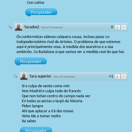
Con calma
Responder
Tarados2
0
·
hace 8 semanas
Ós conformistas válevos calquera cousa, incluso pasar co
todopoderosísimo rival de Arteixo. O problema de que estemos
aqui é principalmente vosa. A medida dos seareiros e a súa
ambición. Co Badalona sí que vamos ver a medida real do que hai.
Responder
Tara superior
+1
·
hace 8 semanas
Si e culpa de xente coma min
Non Madrid e culpa todo do francés
Que non teñan centro do campo nada ver
En todas as sectas o largó da historia.
Piden Sangre
Ahí que aplacar a irá das masas
Veña ide a tomar moito
Xa sabes
Responder