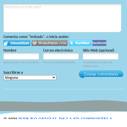
Comenta como "invitado", o inicia sesión:
facebook
Nombre
Correo electrónico
Sitio Web (opcional)
Aparece junto a tus comentarios.
No se muestra públicamente.
Si usted tiene un sitio web,
enlázalo aquí.
Suscribirse a
Enviar comentario
©
2026
WEB NO OFICIAL DE LA SD COMPOSTELA