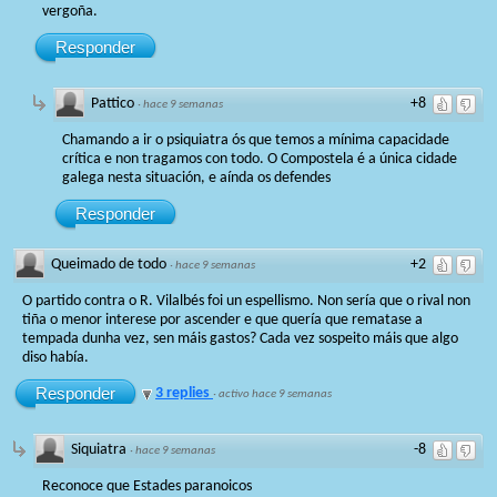
vergoña.
Responder
Pattico
+8
·
hace 9 semanas
Chamando a ir o psiquiatra ós que temos a mínima capacidade
crítica e non tragamos con todo. O Compostela é a única cidade
galega nesta situación, e aínda os defendes
Responder
Queimado de todo
+2
·
hace 9 semanas
O partido contra o R. Vilalbés foi un espellismo. Non sería que o rival non
tiña o menor interese por ascender e que quería que rematase a
tempada dunha vez, sen máis gastos? Cada vez sospeito máis que algo
diso había.
Responder
3 replies
·
activo hace 9 semanas
Siquiatra
-8
·
hace 9 semanas
Reconoce que Estades paranoicos