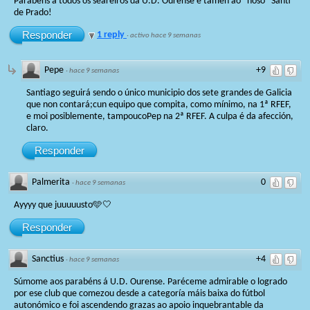
Parabéns a todos os seareiros da U.D. Ourense e tamén ao "noso" Santi
de Prado!
Responder
1 reply
·
activo hace 9 semanas
Pepe
+9
·
hace 9 semanas
Santiago seguirá sendo o único municipio dos sete grandes de Galicia
que non contará;cun equipo que compita, como mínimo, na 1ª RFEF,
e moi posiblemente, tampoucoPep na 2ª RFEF. A culpa é da afección,
claro.
Responder
Palmerita
0
·
hace 9 semanas
Ayyyy que juuuuusto🩵🤍
Responder
Sanctius
+4
·
hace 9 semanas
Súmome aos parabéns á U.D. Ourense. Paréceme admirable o logrado
por ese club que comezou desde a categoría máis baixa do fútbol
autonómico e foi ascendendo grazas ao apoio inquebrantable da