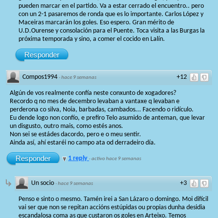
pueden marcar en el partido. Va a estar cerrado el encuentro.. pero
con un 2-1 pasaremos de ronda que es lo importante. Carlos López y
Maceiras marcarán los goles. Eso espero. Gran mérito de
U.D.Ourense y consolación para el Puente. Toca visita a las Burgas la
próxima temporada y sino, a comer el cocido en Lalín.
Responder
Compos1994
+12
·
hace 9 semanas
Algún de vos realmente confía neste conxunto de xogadores?
Recordo q no mes de decembro levaban a vantaxe q levaban e
perderona co silva, Noia, barbadas, cambados... Facendo o ridículo.
Eu dende logo non confío, e prefiro Telo asumido de anteman, que levar
un disgusto, outro mais, como estés anos.
Non sei se estádes dacordo, pero e o meu sentir.
Ainda así, ahí estaréi no campo ata od derradeiro día.
Responder
1 reply
·
activo hace 9 semanas
Un socio
+3
·
hace 9 semanas
Penso e sinto o mesmo. Tamén irei a San Lázaro o domingo. Moi difícil
vai ser que non se repitan accións estúpidas ou propias dunha desidia
escandalosa coma as que custaron os goles en Arteixo. Temos