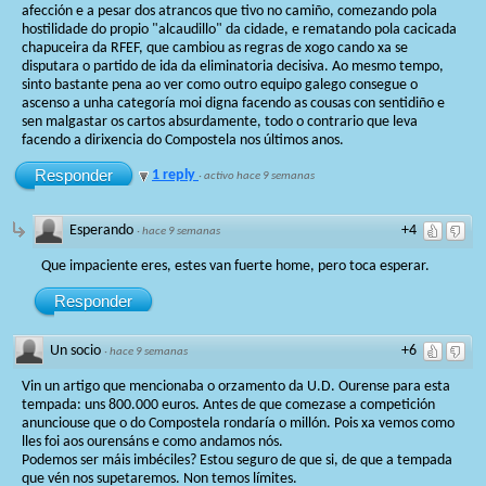
afección e a pesar dos atrancos que tivo no camiño, comezando pola
hostilidade do propio "alcaudillo" da cidade, e rematando pola cacicada
chapuceira da RFEF, que cambiou as regras de xogo cando xa se
disputara o partido de ida da eliminatoria decisiva. Ao mesmo tempo,
sinto bastante pena ao ver como outro equipo galego consegue o
ascenso a unha categoría moi digna facendo as cousas con sentidiño e
sen malgastar os cartos absurdamente, todo o contrario que leva
facendo a dirixencia do Compostela nos últimos anos.
Responder
1 reply
·
activo hace 9 semanas
Esperando
+4
·
hace 9 semanas
Que impaciente eres, estes van fuerte home, pero toca esperar.
Responder
Un socio
+6
·
hace 9 semanas
Vin un artigo que mencionaba o orzamento da U.D. Ourense para esta
tempada: uns 800.000 euros. Antes de que comezase a competición
anunciouse que o do Compostela rondaría o millón. Pois xa vemos como
lles foi aos ourensáns e como andamos nós.
Podemos ser máis imbéciles? Estou seguro de que si, de que a tempada
que vén nos supetaremos. Non temos límites.