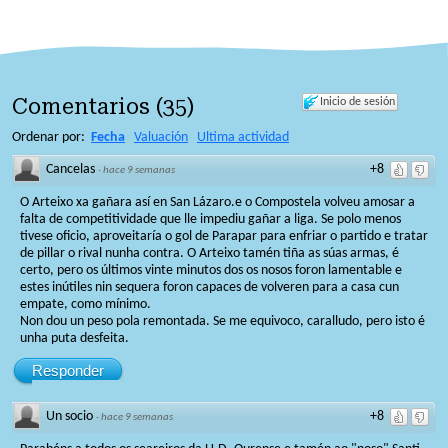
Comentarios
(
35
)
Inicio de sesión
Ordenar por:
Fecha
Valuación
Ultima actividad
Cancelas
+8
·
hace 9 semanas
O Arteixo xa gañara así en San Lázaro.e o Compostela volveu amosar a
falta de competitividade que lle impediu gañar a liga. Se polo menos
tivese oficio, aproveitaría o gol de Parapar para enfriar o partido e tratar
de pillar o rival nunha contra. O Arteixo tamén tiña as súas armas, é
certo, pero os últimos vinte minutos dos os nosos foron lamentable e
estes inútiles nin sequera foron capaces de volveren para a casa cun
empate, como mínimo.
Non dou un peso pola remontada. Se me equivoco, caralludo, pero isto é
unha puta desfeita.
Responder
Un socio
+8
·
hace 9 semanas