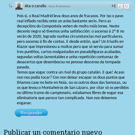
Ata o carallo
+1
·
hace 8 semanas
Pois si, o Real Madrid leva dous anos de fracasos. Por iso o pavo
real inflado recibiu onte un aviso bastante serio. Pero as
decepcións do Compostela veñen de moito máis lonxe. Neste
decenio negro só tivemos unha satisfacción: o ascenso á 2ª B no
verán de 2020, logrado nunhas circunstancias moi particulares,
pero ascenso á fin de contas. E desde entón, que? Un triunfo en
Riazor que impresionou a moitos pero que só serviu para sumar
tres puntiños, cartos malgastados en pseudofiguras acabadas,
segundas voltas lamentables e unha repetición contumaz de
desacertos que desembocou no penoso descenso da tempada
pasada.
Temos que xogar contra un rival do grupo catalán. E que! Acaso
non nos podía tocar? Con non deixar escapar os dous puntos que
tiñamos case no bote en Noia, ou os outros dous das Somozas, ou
os que levou o Montañeiros de San Lázaro, por citar só os perdidos
no último tramo do campionato, estabamos libres de xogar esa
eliminatoria que parece tan complicada. Non nos deixemos
enganar.
Responder
Publicar un comentario nuevo