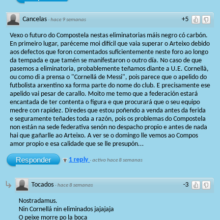
Cancelas
+5
·
hace 9 semanas
Vexo o futuro do Compostela nestas eliminatorias máis negro có carbón.
En primeiro lugar, paréceme moi difícil que vaia superar o Arteixo debido
aos defectos que foron comentados suficientemente neste foro ao longo
da tempada e que tamén se manifestaron o outro día. No caso de que
pasemos a eliminatoria, probablemente teñamos diante a U.E. Cornellà,
ou como di a prensa o "Cornellá de Messi", pois parece que o apelido do
futbolista arxentino xa forma parte do nome do club. E precisamente ese
apelido vai pesar de carallo. Moito me temo que a federación estará
encantada de ter contenta o figura e que procurará que o seu equipo
medre con rapidez. Diredes que estou poñendo a venda antes da ferida
e seguramente teñades toda a razón, pois os problemas do Compostela
non están na sede federativa senón no despacho propio e antes de nada
hai que gañarlle ao Arteixo. A ver se o domingo lle vemos ao Compos
amor propio e esa calidade que se lle presupón...
Responder
1 reply
·
activo hace 8 semanas
Tocados
-3
·
hace 8 semanas
Nostradamus.
Nin Cornellá nin eliminados jajajaja
O peixe morre po la boca