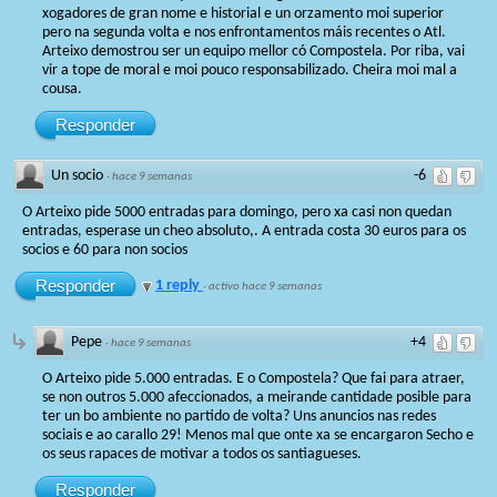
xogadores de gran nome e historial e un orzamento moi superior
pero na segunda volta e nos enfrontamentos máis recentes o Atl.
Arteixo demostrou ser un equipo mellor có Compostela. Por riba, vai
vir a tope de moral e moi pouco responsabilizado. Cheira moi mal a
cousa.
Responder
Un socio
-6
·
hace 9 semanas
O Arteixo pide 5000 entradas para domingo, pero xa casi non quedan
entradas, esperase un cheo absoluto,. A entrada costa 30 euros para os
socios e 60 para non socios
Responder
1 reply
·
activo hace 9 semanas
Pepe
+4
·
hace 9 semanas
O Arteixo pide 5.000 entradas. E o Compostela? Que fai para atraer,
se non outros 5.000 afeccionados, a meirande cantidade posible para
ter un bo ambiente no partido de volta? Uns anuncios nas redes
sociais e ao carallo 29! Menos mal que onte xa se encargaron Secho e
os seus rapaces de motivar a todos os santiagueses.
Responder