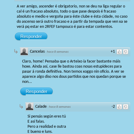
A ver amigo, ascender é obrigatorio, non se deu na liga regular o
cal é un fracaso absoluto, todo o que pase despois é fracaso
absoluto e medio e vergoña para éste clube e ésta cidade, no caso
do ascenso será outro fracaso e a partir da tempada que ven xa se
verá pq estar en 2RFEF tampouco é para estar contentos.
Responder
Cancelas
+1
·
hace 8 semanas
Claro, home! Pensaba que o Arteixo ía facer bastante máis
hoxe. Aínda así, case lle bastou coas nosas estupideces para
pasar á ronda definitiva. Non temos xoggo nin oficio. A ver se
aparece algo diso nos dous partidos que nos quedan porque se
non...
Responder
Calade
-2
·
hace 8 semanas
Si pensás según eres tú
E así falas.
Pero a realidad e outra
E bueno e luns.