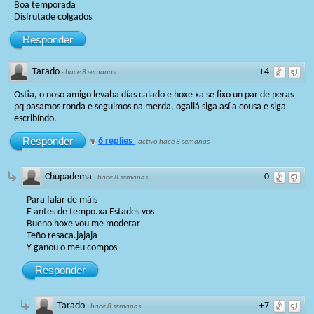
Boa temporada
Disfrutade colgados
Responder
Tarado
+4
·
hace 8 semanas
Ostia, o noso amigo levaba días calado e hoxe xa se fixo un par de peras
pq pasamos ronda e seguimos na merda, ogallá siga así a cousa e siga
escribíndo.
Responder
6 replies
·
activo hace 8 semanas
Chupadema
0
·
hace 8 semanas
Para falar de máis
E antes de tempo.xa Estades vos
Bueno hoxe vou me moderar
Teño resaca.jajaja
Y ganou o meu compos
Responder
Tarado
+7
·
hace 8 semanas