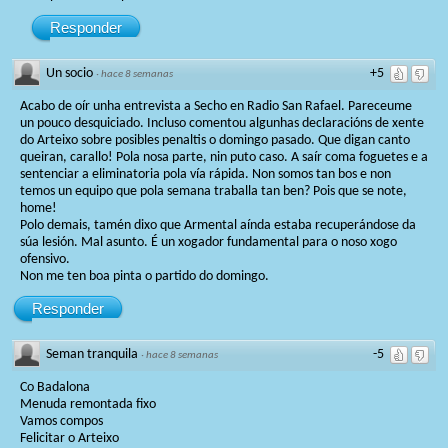
Responder
Un socio
+5
·
hace 8 semanas
Acabo de oír unha entrevista a Secho en Radio San Rafael. Pareceume
un pouco desquiciado. Incluso comentou algunhas declaracións de xente
do Arteixo sobre posibles penaltis o domingo pasado. Que digan canto
queiran, carallo! Pola nosa parte, nin puto caso. A saír coma foguetes e a
sentenciar a eliminatoria pola vía rápida. Non somos tan bos e non
temos un equipo que pola semana traballa tan ben? Pois que se note,
home!
Polo demais, tamén dixo que Armental aínda estaba recuperándose da
súa lesión. Mal asunto. É un xogador fundamental para o noso xogo
ofensivo.
Non me ten boa pinta o partido do domingo.
Responder
Seman tranquila
-5
·
hace 8 semanas
Co Badalona
Menuda remontada fixo
Vamos compos
Felicitar o Arteixo