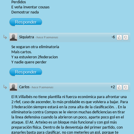
Perdidos
E veña inventar cousas
Demostrar nada
Responder
Siquiatra
-6
·
hace 9 semanas
Se xogaran otra eliminatoria
Mais cartos.
Y xa estuvieron 2federacion
Y nadie quere perder
Responder
Carlos
+2
·
hace 9 semanas
El R.Villalbés no tiene plantilla ni fuerza económica para afrontar una
2 rfef, caso de ascender, lo más problable es que volviera a bajar. Para
3 federación siempre estará en la zona alta de la clasificación. . En la
eliminatoria contra Compos se le vieron muchas deficiencias en tirar
la linea defensiva cuando la abrieron un poco, aparte poco gol en el
ataque. El At. Arteixo es un bloque más funcional y con gol más
preparación física. Dentro de la desventaja del primer partido, con
ganarles basta para clasificar, no con meterles un gol, porque te