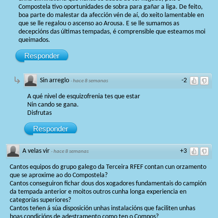
Compostela tivo oportunidades de sobra para gañar a liga. De feito,
boa parte do malestar da afección vén de aí, do xeito lamentable en
que se lle regalou o ascenso ao Arousa. E se lle sumamos as
decepcións das últimas tempadas, é comprensible que esteamos moi
queimados.
Responder
Sin arreglo
-2
·
hace 8 semanas
A qué nivel de esquizofrenia tes que estar
Nin cando se gana.
Disfrutas
Responder
A velas vir
+3
·
hace 8 semanas
Cantos equipos do grupo galego da Terceira RFEF contan cun orzamento
que se aproxime ao do Compostela?
Cantos conseguiron fichar dous dos xogadores fundamentais do campión
da tempada anterior e moitos outros cunha longa experiencia en
categorías superiores?
Cantos teñen á súa disposición unhas instalacións que faciliten unhas
boas condicións de adestramento como ten o Compos?