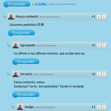
Responder
5 replies
·
activo hace 20 semanas
Nunca contento
+1
·
hace 20 semanas
Ganamos pesimista 🤣🤪
Responder
Agrasando
+2
·
hace 20 semanas
Co último e nos últimos minutos, que acabe ésto xa
Responder
Un socio
+2
·
hace 20 semanas
Estou contento, estou.
Gañamos? Certo. Son pesimista? Tamén é verdade.
Responder
Amigo
+1
·
hace 20 semanas