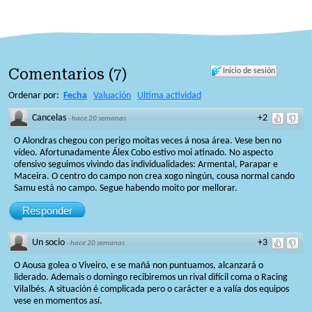
Comentarios
(
7
)
Inicio de sesión
Ordenar por:
Fecha
Valuación
Ultima actividad
Cancelas
+2
·
hace 20 semanas
O Alondras chegou con perigo moitas veces á nosa área. Vese ben no
vídeo. Afortunadamente Álex Cobo estivo moi atinado. No aspecto
ofensivo seguimos vivindo das individualidades: Armental, Parapar e
Maceira. O centro do campo non crea xogo ningún, cousa normal cando
Samu está no campo. Segue habendo moito por mellorar.
Responder
Un socio
+3
·
hace 20 semanas
O Aousa golea o Viveiro, e se mañá non puntuamos, alcanzará o
liderado. Ademais o domingo recibiremos un rival difícil coma o Racing
Vilalbés. A situación é complicada pero o carácter e a valía dos equipos
vese en momentos así.