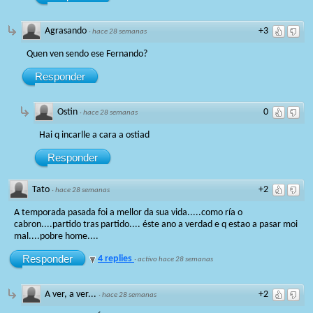
Agrasando
+3
·
hace 28 semanas
Quen ven sendo ese Fernando?
Responder
Ostin
0
·
hace 28 semanas
Hai q incarlle a cara a ostiad
Responder
Tato
+2
·
hace 28 semanas
A temporada pasada foi a mellor da sua vida.....como ría o
cabron....partido tras partido.... éste ano a verdad e q estao a pasar moi
mal....pobre home....
Responder
4 replies
·
activo hace 28 semanas
A ver, a ver...
+2
·
hace 28 semanas