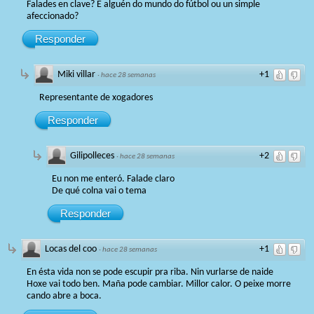
Falades en clave? É alguén do mundo do fútbol ou un simple
afeccionado?
Responder
Miki villar
+1
·
hace 28 semanas
Representante de xogadores
Responder
Gilipolleces
+2
·
hace 28 semanas
Eu non me enteró. Falade claro
De qué colna vai o tema
Responder
Locas del coo
+1
·
hace 28 semanas
En ésta vida non se pode escupir pra riba. Nin vurlarse de naide
Hoxe vai todo ben. Maña pode cambiar. Millor calor. O peixe morre
cando abre a boca.