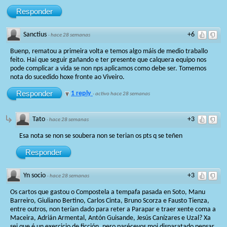
Responder
Sanctius
+6
·
hace 28 semanas
Buenp, rematou a primeira volta e temos algo máis de medio traballo
feito. Hai que seguir gañando e ter presente que calquera equipo nos
pode complicar a vida se non nps aplicamos como debe ser. Tomemos
nota do sucedido hoxe fronte ao Viveiro.
Responder
1 reply
·
activo hace 28 semanas
Tato
+3
·
hace 28 semanas
Esa nota se non se soubera non se terian os pts q se teñen
Responder
Yn socio
+3
·
hace 28 semanas
Os cartos que gastou o Compostela a tempafa pasada en Soto, Manu
Barreiro, Giuliano Bertino, Carlos Cinta, Bruno Scorza e Fausto Tienza,
entre outros, non terían dado para reter a Parapar e traer xente coma a
Maceira, Adrián Armental, Antón Guisande, Jesús Canízares e Uzal? Xa
sei que é un exercicio de ficción, pero parécevos moi disparatado pensar