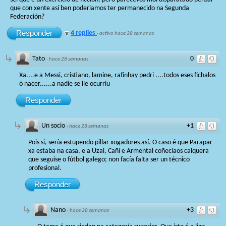
que con xente así ben poderiamos ter permanecido na Segunda
Federación?
Responder
4 replies
·
activo hace 28 semanas
Tato
0
·
hace 28 semanas
Xa....e a Messi, cristiano, lamine, rafinhay pedri ....todos eses fichalos
ó nacer......a nadie se lle ocurriu
Responder
Un socio
+1
·
hace 28 semanas
Pois si, sería estupendo pillar xogadores así. O caso é que Parapar
xa estaba na casa, e a Uzal, Cañi e Armental coñecíaos calquera
que seguise o fútbol galego; non facía falta ser un técnico
profesional.
Responder
Nano
+3
·
hace 28 semanas