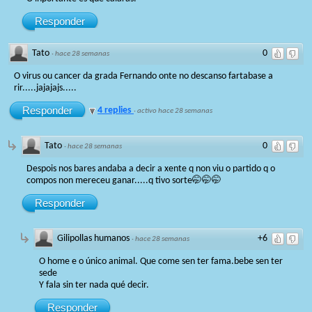
Responder
Tato
0
·
hace 28 semanas
O virus ou cancer da grada Fernando onte no descanso fartabase a
rir.....jajajajs.....
Responder
4 replies
·
activo hace 28 semanas
Tato
0
·
hace 28 semanas
Despois nos bares andaba a decir a xente q non viu o partido q o
compos non mereceu ganar.....q tivo sorte🤭🤭🤭
Responder
Gilipollas humanos
+6
·
hace 28 semanas
O home e o único animal. Que come sen ter fama.bebe sen ter
sede
Y fala sin ter nada qué decir.
Responder