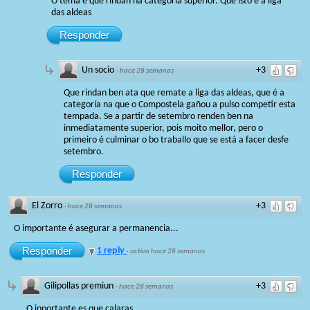
O tema é que rindan na categoría superior. Que isto é a liga
das aldeas
Responder
Un socio
+3
·
hace 28 semanas
Que rindan ben ata que remate a liga das aldeas, que é a
categoría na que o Compostela gañou a pulso competir esta
tempada. Se a partir de setembro renden ben na
inmediatamente superior, pois moito mellor, pero o
primeiro é culminar o bo traballo que se está a facer desfe
setembro.
Responder
El Zorro
+3
·
hace 28 semanas
O importante é asegurar a permanencia...
Responder
1 reply
·
activo hace 28 semanas
Gilipollas premiun
+3
·
hace 28 semanas
O inportante es que calaras.