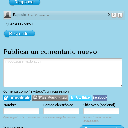
Responder
Raposio
0
·
hace 28 semanas
Quen e El Zorro ?
Responder
Publicar un comentario nuevo
Comenta como "invitado", o inicia sesión:
facebook
Nombre
Correo electrónico
Sitio Web (opcional)
Aparece junto a tus comentarios.
No se muestra públicamente.
Si usted tiene un sitio web,
enlázalo aquí.
Suscribirse a