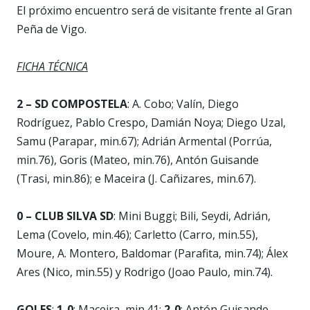
El próximo encuentro será de visitante frente al Gran
Peña de Vigo.
FICHA TÉCNICA
2 – SD COMPOSTELA
: A. Cobo; Valín, Diego
Rodríguez, Pablo Crespo, Damián Noya; Diego Uzal,
Samu (Parapar, min.67); Adrián Armental (Porrúa,
min.76), Goris (Mateo, min.76), Antón Guisande
(Trasi, min.86); e Maceira (J. Cañizares, min.67).
0 –
CLUB SILVA SD
: Mini Buggi; Bili, Seydi, Adrián,
Lema (Covelo, min.46); Carletto (Carro, min.55),
Moure, A. Montero, Baldomar (Parafita, min.74); Álex
Ares (Nico, min.55) y Rodrigo (Joao Paulo, min.74).
GOLES
:
1-0
: Maceira, min.41;
2-0
: Antón Guisande,