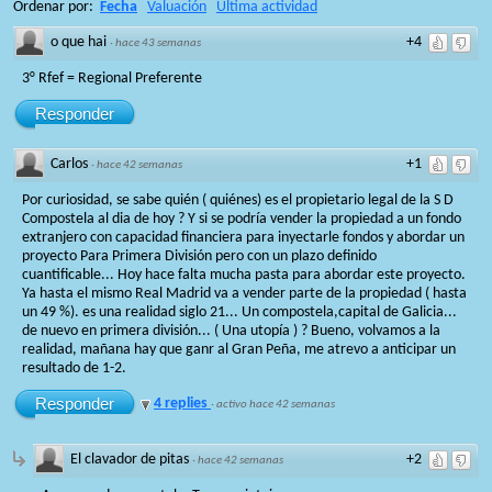
Ordenar por:
Fecha
Valuación
Ultima actividad
o que hai
+4
·
hace 43 semanas
3° Rfef = Regional Preferente
Responder
Carlos
+1
·
hace 42 semanas
Por curiosidad, se sabe quién ( quiénes) es el propietario legal de la S D
Compostela al dia de hoy ? Y si se podría vender la propiedad a un fondo
extranjero con capacidad financiera para inyectarle fondos y abordar un
proyecto Para Primera División pero con un plazo definido
cuantificable... Hoy hace falta mucha pasta para abordar este proyecto.
Ya hasta el mismo Real Madrid va a vender parte de la propiedad ( hasta
un 49 %). es una realidad siglo 21... Un compostela,capital de Galicia...
de nuevo en primera división... ( Una utopía ) ? Bueno, volvamos a la
realidad, mañana hay que ganr al Gran Peña, me atrevo a anticipar un
resultado de 1-2.
Responder
4 replies
·
activo hace 42 semanas
El clavador de pitas
+2
·
hace 42 semanas