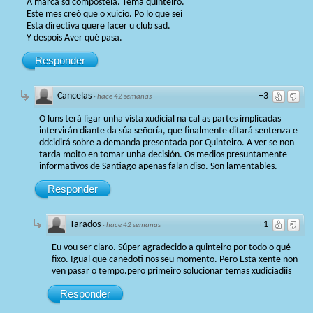
A marca sd compostela. Tema quinteiro.
Este mes creó que o xuicio. Po lo que sei
Esta directiva quere facer u club sad.
Y despois Aver qué pasa.
Responder
Cancelas
+3
·
hace 42 semanas
O luns terá ligar unha vista xudicial na cal as partes implicadas
intervirán diante da súa señoría, que finalmente ditará sentenza e
ddcidirá sobre a demanda presentada por Quinteiro. A ver se non
tarda moito en tomar unha decisión. Os medios presuntamente
informativos de Santiago apenas falan diso. Son lamentables.
Responder
Tarados
+1
·
hace 42 semanas
Eu vou ser claro. Súper agradecido a quinteiro por todo o qué
fixo. Igual que canedoti nos seu momento. Pero Esta xente non
ven pasar o tempo.pero primeiro solucionar temas xudiciadiis
Responder