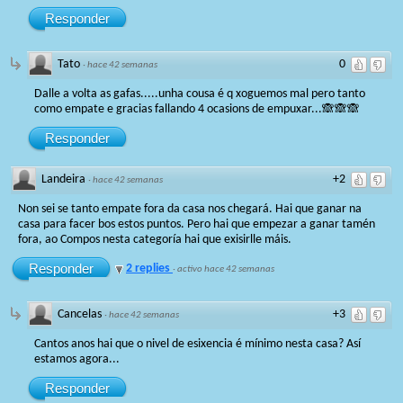
Responder
Tato
0
·
hace 42 semanas
Dalle a volta as gafas.....unha cousa é q xoguemos mal pero tanto
como empate e gracias fallando 4 ocasions de empuxar...🙈🙈🙈
Responder
Landeira
+2
·
hace 42 semanas
Non sei se tanto empate fora da casa nos chegará. Hai que ganar na
casa para facer bos estos puntos. Pero hai que empezar a ganar tamén
fora, ao Compos nesta categoría hai que exisirlle máis.
Responder
2 replies
·
activo hace 42 semanas
Cancelas
+3
·
hace 42 semanas
Cantos anos hai que o nivel de esixencia é mínimo nesta casa? Así
estamos agora...
Responder