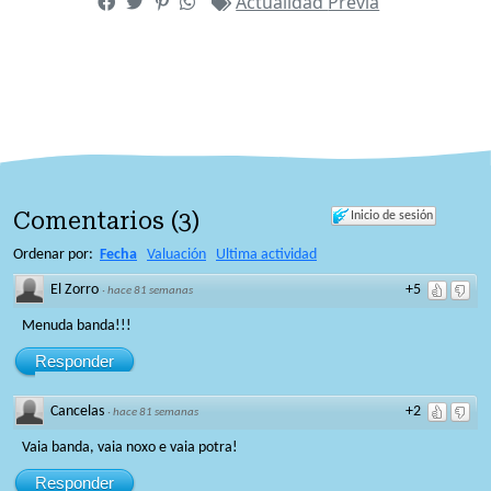
Actualidad
Previa
Comentarios
(
3
)
Inicio de sesión
Ordenar por:
Fecha
Valuación
Ultima actividad
El Zorro
+5
·
hace 81 semanas
Menuda banda!!!
Responder
Cancelas
+2
·
hace 81 semanas
Vaia banda, vaia noxo e vaia potra!
Responder