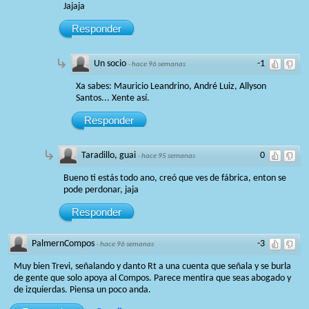
Jajaja
Responder
Un socio
-1
·
hace 96 semanas
Xa sabes: Mauricio Leandrino, André Luiz, Allyson
Santos... Xente así.
Responder
Taradillo, guai
0
·
hace 95 semanas
Bueno ti estás todo ano, creó que ves de fábrica, enton se
pode perdonar, jaja
Responder
PalmernCompos
-3
·
hace 96 semanas
Muy bien Trevi, señalando y danto Rt a una cuenta que señala y se burla
de gente que solo apoya al Compos. Parece mentira que seas abogado y
de izquierdas. Piensa un poco anda.