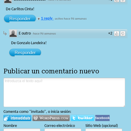
De Carlitos Cinta!
Responder
1 reply
·
activo hace 96 semanas
E outro
+2
·
hace 96 semanas
De Gonzalo Landeira!
Responder
Publicar un comentario nuevo
Comenta como "invitado", o inicia sesión:
facebook
Nombre
Correo electrónico
Sitio Web (opcional)