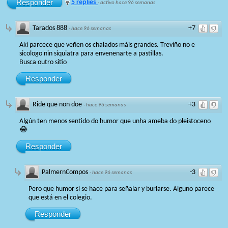
Responder
5 replies
·
activo hace 96 semanas
Tarados 888
+7
·
hace 96 semanas
Aki parcece que veñen os chalados máis grandes. Treviño no e
sicologo nin siquiatra para envenenarte a pastillas.
Busca outro sitio
Responder
Ride que non doe
+3
·
hace 96 semanas
Algún ten menos sentido do humor que unha ameba do pleistoceno
😂
Responder
PalmernCompos
-3
·
hace 96 semanas
Pero que humor si se hace para señalar y burlarse. Alguno parece
que está en el colegio.
Responder