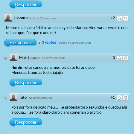
Responder
Lorzaman
+2
·
hace 96 semanas
Menos mal que o árbitro anulou o gol do Marino. Vino varias veces e non
sei por que. Por que o anulou?
Responder
3 replies
·
activo hace 96 semanas
Mais tarado
0
·
hace 96 semanas
Nin disfrutas cando ganamos, olvidate foi anulado.
Menudas traumas tedes jajajja
Responder
Tato
+1
·
hace 96 semanas
Pois por fora de xogo meu......e protestaron 5 segundos e quedou ahí
a cousa.....se fora claro claro claro comerian ó árbitro
Responder