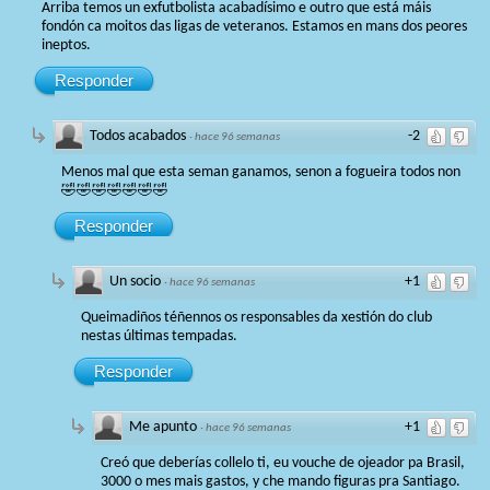
Arriba temos un exfutbolista acabadísimo e outro que está máis
fondón ca moitos das ligas de veteranos. Estamos en mans dos peores
ineptos.
Responder
Todos acabados
-2
·
hace 96 semanas
Menos mal que esta seman ganamos, senon a fogueira todos non
🤣🤣🤣🤣🤣🤣🤣
Responder
Un socio
+1
·
hace 96 semanas
Queimadiños téñennos os responsables da xestión do club
nestas últimas tempadas.
Responder
Me apunto
+1
·
hace 96 semanas
Creó que deberías collelo ti, eu vouche de ojeador pa Brasil,
3000 o mes mais gastos, y che mando figuras pra Santiago.