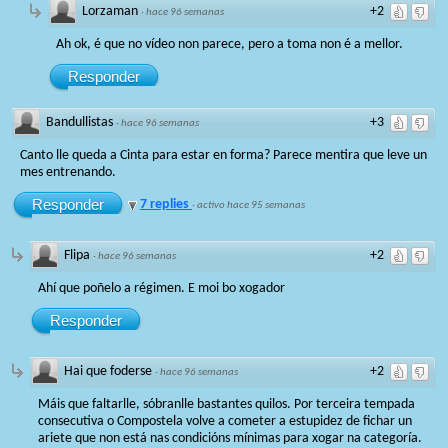
Lorzaman
+2
·
hace 96 semanas
Ah ok, é que no vídeo non parece, pero a toma non é a mellor.
Responder
Bandullistas
+3
·
hace 96 semanas
Canto lle queda a Cinta para estar en forma? Parece mentira que leve un
mes entrenando.
Responder
7 replies
·
activo hace 95 semanas
Flipa
+2
·
hace 96 semanas
Ahí que poñelo a régimen. E moi bo xogador
Responder
Hai que foderse
+2
·
hace 96 semanas
Máis que faltarlle, sóbranlle bastantes quilos. Por terceira tempada
consecutiva o Compostela volve a cometer a estupidez de fichar un
ariete que non está nas condicións mínimas para xogar na categoría.