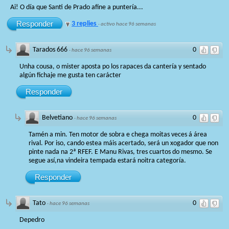
Ai! O día que Santi de Prado afine a puntería...
Responder
3 replies
·
activo hace 96 semanas
Tarados 666
0
·
hace 96 semanas
Unha cousa, o mister aposta po los rapaces da cantería y sentado
algún fichaje me gusta ten carácter
Responder
Belvetiano
0
·
hace 96 semanas
Tamén a min. Ten motor de sobra e chega moitas veces á área
rival. Por iso, cando estea máis acertado, será un xogador que non
pinte nada na 2ª RFEF. E Manu Rivas, tres cuartos do mesmo. Se
segue así,na vindeira tempada estará noitra categoría.
Responder
Tato
0
·
hace 96 semanas
Depedro