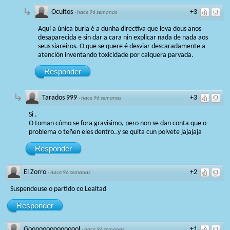
Ocultos
+3
·
hace 96 semanas
Aquí a única burla é a dunha directiva que leva dous anos
desaparecida e sin dar a cara nin explicar nada de nada aos
seus siareiros. O que se quere é desviar descaradamente a
atención inventando toxicidade por calquera parvada.
Responder
Tarados 999
+3
·
hace 96 semanas
Si .
O toman cómo se fora gravisimo, pero non se dan conta que o
problema o teñen eles dentro..y se quita cun polvete jajajaja
Responder
El Zorro
+2
·
hace 96 semanas
Suspendeuse o partido co Lealtad
Responder
Gooooooooooooool
+1
·
hace 96 semanas