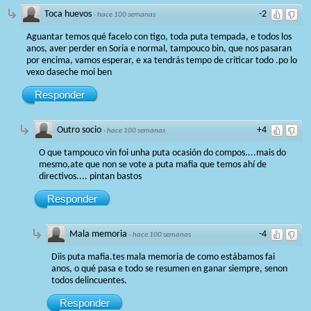
Toca huevos
-2
·
hace 100 semanas
Aguantar temos qué facelo con tigo, toda puta tempada, e todos los
anos, aver perder en Soria e normal, tampouco bin, que nos pasaran
por encima, vamos esperar, e xa tendrás tempo de criticar todo .po lo
vexo daseche moi ben
Responder
Outro socio
+4
·
hace 100 semanas
O que tampouco vin foi unha puta ocasión do compos....mais do
mesmo,ate que non se vote a puta mafia que temos ahí de
directivos.... pintan bastos
Responder
Mala memoria
-4
·
hace 100 semanas
Diis puta mafia.tes mala memoria de como estábamos fai
anos, o qué pasa e todo se resumen en ganar siempre, senon
todos delincuentes.
Responder