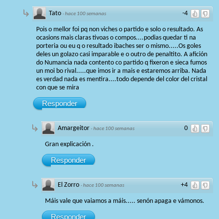
Tato
-4
·
hace 100 semanas
Pois o mellor foi pq non viches o partido e solo o resultado. As
ocasions mais claras tivoas o compos....podias quedar ti na
porteria ou eu q o resultado ibaches ser o mismo.....Os goles
deles un golazo casi imparable e o outro de penaltito. A afición
do Numancia nada contento co partido q fixeron e sieca fumos
un moi bo rival.....que imos ir a mais e estaremos arriba. Nada
es verdad nada es mentira....todo depende del color del cristal
con que se mira
Responder
Amargeitor
0
·
hace 100 semanas
Gran explicación .
Responder
El Zorro
+4
·
hace 100 semanas
Máis vale que vaiamos a máis..... senón apaga e vámonos.
Responder