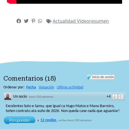
Actualidad
Videoresumen
Comentarios
(
18
)
Inicio de sesión
Ordenar por:
Fecha
Valuación
Ultima actividad
Un socio
+4
·
hace 100 semanas
Excelentes Soto e Samu, que igual ca Hugo Matos e Manu Barreiro,
teñen contrato ata xuño de 2026. Non queda case nada que aguantar!
Responder
12 replies
·
activo hace 100 semanas