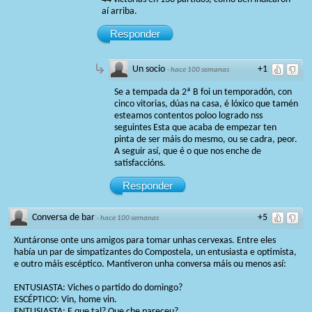
aí arriba.
Responder
Un socio
+1
·
hace 100 semanas
Se a tempada da 2ª B foi un temporadón, con
cinco vitorias, dúas na casa, é lóxico que tamén
esteamos contentos poloo logrado nss
seguintes Esta que acaba de empezar ten
pinta de ser máis do mesmo, ou se cadra, peor.
A seguir así, que é o que nos enche de
satisfaccións.
Responder
Conversa de bar
+5
·
hace 100 semanas
Xuntáronse onte uns amigos para tomar unhas cervexas. Entre eles
había un par de simpatizantes do Compostela, un entusiasta e optimista,
e outro máis escéptico. Mantiveron unha conversa máis ou menos así:
ENTUSIASTA: Viches o partido do domingo?
ESCÉPTICO: Vin, home vin.
ENTUSIASTA: E que tal? Que che pareceu?