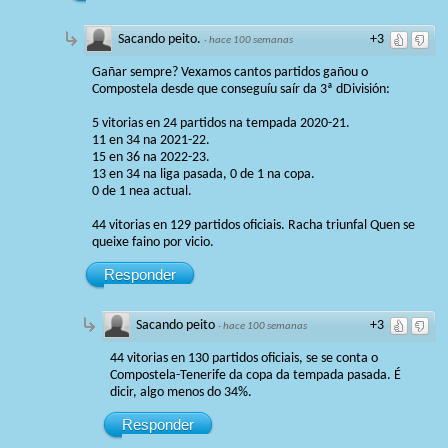
Sacando peito.
+3
·
hace 100 semanas
Gañar sempre? Vexamos cantos partidos gañou o
Compostela desde que conseguíu saír da 3ª dDivisión:
5 vitorias en 24 partidos na tempada 2020-21.
11 en 34 na 2021-22.
15 en 36 na 2022-23.
13 en 34 na liga pasada, 0 de 1 na copa.
0 de 1 nea actual.
44 vitorias en 129 partidos oficiais. Racha triunfal Quen se
queixe faino por vicio.
Responder
Sacando peito
+3
·
hace 100 semanas
44 vitorias en 130 partidos oficiais, se se conta o
Compostela-Tenerife da copa da tempada pasada. É
dicir, algo menos do 34%.
Responder