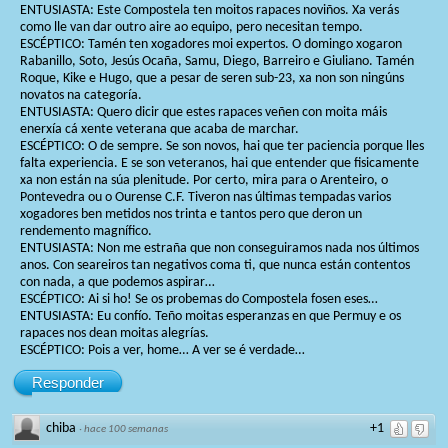
ENTUSIASTA: Este Compostela ten moitos rapaces noviños. Xa verás
como lle van dar outro aire ao equipo, pero necesitan tempo.
ESCÉPTICO: Tamén ten xogadores moi expertos. O domingo xogaron
Rabanillo, Soto, Jesús Ocaña, Samu, Diego, Barreiro e Giuliano. Tamén
Roque, Kike e Hugo, que a pesar de seren sub-23, xa non son ningúns
novatos na categoría.
ENTUSIASTA: Quero dicir que estes rapaces veñen con moita máis
enerxía cá xente veterana que acaba de marchar.
ESCÉPTICO: O de sempre. Se son novos, hai que ter paciencia porque lles
falta experiencia. E se son veteranos, hai que entender que fisicamente
xa non están na súa plenitude. Por certo, mira para o Arenteiro, o
Pontevedra ou o Ourense C.F. Tiveron nas últimas tempadas varios
xogadores ben metidos nos trinta e tantos pero que deron un
rendemento magnífico.
ENTUSIASTA: Non me estraña que non conseguiramos nada nos últimos
anos. Con seareiros tan negativos coma ti, que nunca están contentos
con nada, a que podemos aspirar…
ESCÉPTICO: Ai si ho! Se os probemas do Compostela fosen eses…
ENTUSIASTA: Eu confío. Teño moitas esperanzas en que Permuy e os
rapaces nos dean moitas alegrías.
ESCÉPTICO: Pois a ver, home… A ver se é verdade…
Responder
chiba
+1
·
hace 100 semanas