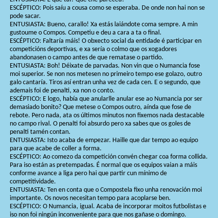
ESCÉPTICO: Pois saíu a cousa como se esperaba. De onde non hai non se
pode sacar.
ENTUSIASTA: Bueno, carallo! Xa estás laiándote coma sempre. A min
gustoume o Compos. Competiu e deu a cara a ta o final.
ESCÉPTICO: Faltaría máis! O obxecto social da entidade é participar en
competicións deportivas, e xa sería o colmo que os xogadores
abandonasen o campo antes de que rematase o partido.
ENTUSIASTA: Boh! Déixate de parvadas. Non vin que o Numancia fose
moi superior. Se non nos metesen no primeiro tempo ese golazo, outro
galo cantaría. Tiros así entran unha vez de cada cen. E o segundo, que
ademais foi de penalti, xa non o conto.
ESCÉPTICO: E logo, había que anularlle anular ese ao Numancia por ser
demasiado bonito? Que metese o Compos outro, aínda que fose de
rebote. Pero nada, ata os últimos minutos non fixemos nada destacable
no campo rival. O penalti foi absurdo pero xa sabes que os goles de
penalti tamén contan.
ENTUSIASTA: Isto acaba de empezar. Haille que dar tempo ao equipo
para que acabe de coller a forma.
ESCÉPTICO: Ao comezo da competición convén chegar coa forma collida.
Para iso están as pretempadas. É normal que os equipos vaian a máis
conforme avance a liga pero hai que partir cun mínimo de
competitividade.
ENTUSIASTA: Ten en conta que o Compostela fixo unha renovación moi
importante. Os novos necesitan tempo para acoplarse ben.
ESCÉPTICO: O Numancia, igual. Acaba de incorporar moitos futbolistas e
iso non foi ningún inconveniente para que nos gañase o domingo.