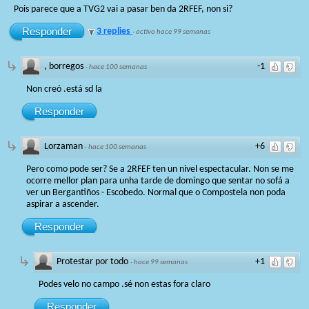
Pois parece que a TVG2 vai a pasar ben da 2RFEF, non si?
Responder
3 replies
·
activo hace 99 semanas
, borregos
-1
·
hace 100 semanas
Non creó .está sd la
Responder
Lorzaman
+6
·
hace 100 semanas
Pero como pode ser? Se a 2RFEF ten un nivel espectacular. Non se me
ocorre mellor plan para unha tarde de domingo que sentar no sofá a
ver un Bergantiños - Escobedo. Normal que o Compostela non poda
aspirar a ascender.
Responder
Protestar por todo
+1
·
hace 99 semanas
Podes velo no campo .sé non estas fora claro
Responder