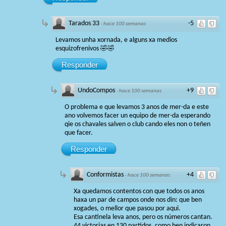
Tarados 33
-5
·
hace 100 semanas
Levamos unha xornada, e alguns xa medios
esquizofrenivos 🤣🤣
Responder
UndoCompos
+9
·
hace 100 semanas
O problema e que levamos 3 anos de mer-da e este
ano volvemos facer un equipo de mer-da esperando
qie os chavales salven o club cando eles non o teñen
que facer.
Responder
Conformistas
+4
·
hace 100 semanas
Xa quedamos contentos con que todos os anos
haxa un par de campos onde nos din: que ben
xogades, o mellor que pasou por aqui.
Esa cantinela leva anos, pero os números cantan.
44 victorias en 130 partidos, como ben indicaron