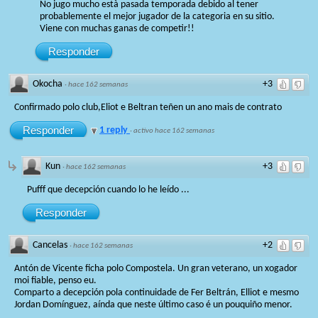
No jugo mucho està pasada temporada debido al tener
probablemente el mejor jugador de la categoria en su sitio.
Viene con muchas ganas de competir!!
Responder
Okocha
+3
·
hace 162 semanas
Confirmado polo club,Eliot e Beltran teñen un ano mais de contrato
Responder
1 reply
·
activo hace 162 semanas
Kun
+3
·
hace 162 semanas
Pufff que decepción cuando lo he leído ...
Responder
Cancelas
+2
·
hace 162 semanas
Antón de Vicente ficha polo Compostela. Un gran veterano, un xogador
moi fiable, penso eu.
Comparto a decepción pola continuidade de Fer Beltrán, Elliot e mesmo
Jordan Domínguez, aínda que neste último caso é un pouquiño menor.