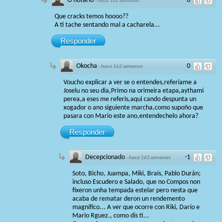
O notario
0
·
hace 162 semanas
Que cracks temos hoooo??
A tí tache sentando mal a cacharela...
Responder
Okocha
0
·
hace 162 semanas
Voucho explicar a ver se o entendes,referiame a
Joselu no seu dia,Primo na orimeira etapa,aythami
perea,a eses me referis,aqui cando despunta un
xogador o ano siguiente marcha,como supoño que
pasara con Mario este ano,entendechelo ahora?
Responder
Decepcionado
-1
·
hace 162 semanas
Soto, Bicho, Juampa, Miki, Brais, Pablo Durán;
incluso Escudero e Salado, que no Compos non
fixeron unha tempada estelar pero nesta que
acaba de rematar deron un rendemento
magnífico... A ver que ocorre con Riki, Darío e
Mario Rguez., como dis ti...