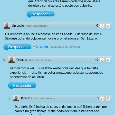
que Antón de Vicente tamén pode xogar de lateral
dereito e con el xa está o posto ben cuberto.
Responder
Un socio
-5
·
hace 162 semanas
O Compostela anuncia a fichaxe de Pep Caballé (7 de xuño de 1990).
Séguese optando pola xente nova e prometedora en San Lázaro.
Responder
3 replies
·
activo hace 162 semanas
Okocha
+2
·
hace 162 semanas
Pero vamos a ver ...si se ficha xente nova decides que fai falta
experiencia.....si se fichan veteranos....queredes xente xoven,ide
poñendovos de acuerdo
Responder
Pirados
+3
·
hace 162 semanas
Esta peña Está jodida da cabeza, da igual o qué fichen, a min me
parece un gran fichaje, y che podo decir que están tocando