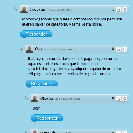
Sicopatas
+1
·
hace 162 semanas
Moitos xogadores qué quere o compos son moi bos pero non
queren baixar de categoría, y tema pasta non e.
Responder
Okocha
0
·
hace 162 semanas
Si claro,como somos dos que mais pagamos,non somos
capaces a reter os cracks que temos,como
para ir fichar xogadores vos,calquera equipo de primeira
reff paga mais ca nos,e moitos de segunda tamen
Responder
Okocha
0
·
hace 162 semanas
Bos*
Responder