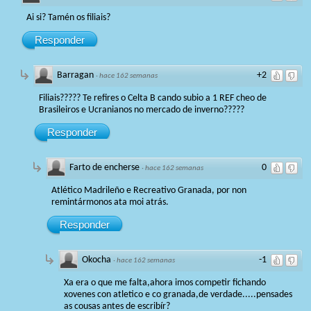
Ai si? Tamén os filiais?
Responder
Barragan
+2
·
hace 162 semanas
Filiais????? Te refires o Celta B cando subio a 1 REF cheo de
Brasileiros e Ucranianos no mercado de inverno?????
Responder
Farto de encherse
0
·
hace 162 semanas
Atlético Madrileño e Recreativo Granada, por non
remintármonos ata moi atrás.
Responder
Okocha
-1
·
hace 162 semanas
Xa era o que me falta,ahora imos competir fichando
xovenes con atletico e co granada,de verdade.....pensades
as cousas antes de escribír?