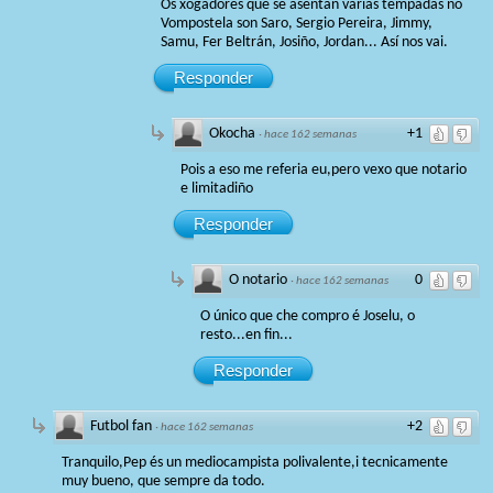
Os xogadores que se asentan varias tempadas no
Vompostela son Saro, Sergio Pereira, Jimmy,
Samu, Fer Beltrán, Josiño, Jordan... Así nos vai.
Responder
Okocha
+1
·
hace 162 semanas
Pois a eso me referia eu,pero vexo que notario
e limitadiño
Responder
O notario
0
·
hace 162 semanas
O único que che compro é Joselu, o
resto...en fin...
Responder
Futbol fan
+2
·
hace 162 semanas
Tranquilo,Pep és un mediocampista polivalente,i tecnicamente
muy bueno, que sempre da todo.