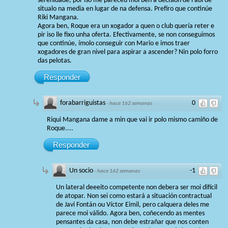
serenidade, por iso me pareceu moi ben a decisión de Fabi de
situalo na media en lugar de na defensa. Prefiro que continúe
Riki Mangana.
Agora ben, Roque era un xogador a quen o club quería reter e
pir iso lle fixo unha oferta. Efectivamente, se non conseguimos
que continúe, ímolo conseguir con Mario e imos traer
xogadores de gran nivel para aspirar a ascender? Nin polo forro
das pelotas.
Responder
forabarriguistas
0
·
hace 162 semanas
Riqui Mangana dame a min que vai ir polo mismo camiño de
Roque....
Responder
Un socio
-1
·
hace 162 semanas
Un lateral deeeito competente non debera ser moi difícil
de atopar. Non sei como estará a situación contractual
de Javi Fontán ou Víctor Eimil, pero calquera deles me
parece moi válido. Agora ben, coñecendo as mentes
pensantes da casa, non debe estrañar que nos conten