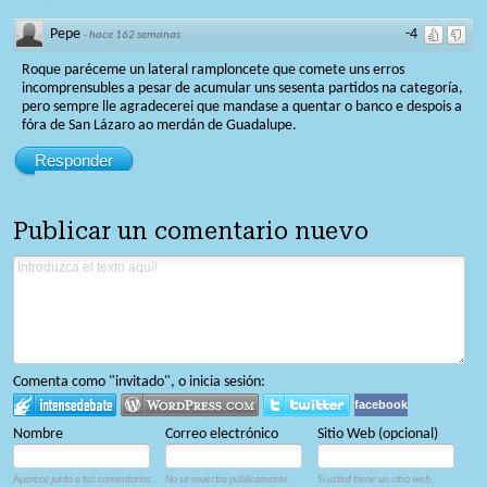
Pepe
-4
·
hace 162 semanas
Roque paréceme un lateral ramploncete que comete uns erros
incomprensubles a pesar de acumular uns sesenta partidos na categoría,
pero sempre lle agradecerei que mandase a quentar o banco e despois a
fóra de San Lázaro ao merdán de Guadalupe.
Responder
Publicar un comentario nuevo
Comenta como "invitado", o inicia sesión:
facebook
Nombre
Correo electrónico
Sitio Web (opcional)
Aparece junto a tus comentarios.
No se muestra públicamente.
Si usted tiene un sitio web,