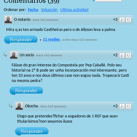
Comentarios
(
39
)
Ordenar por:
Fecha
Valuación
Ultima actividad
O notario
+3
·
hace 162 semanas
Mira q as ten armado Castiñeiras pero o de Allyson leva a palma
Responder
11 replies
·
activo hace 162 semanas
Un socio
+2
·
hace 162 semanas
Fálase do gran interese do Compostela por Pep Caballé. Polo seu
historial na 2ª B pode ser unha incorporación moi interesante, pero
ten 33 anos e nos dous últimos case non xogou nada. Tropezará Casti
na mesma pedra?
Responder
Okocha
+3
·
hace 162 semanas
Elogo que pretendes?fichar a xogadores de 1 REF que sean
titularisimos?non sexamos ilusos
Responder