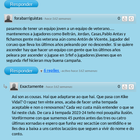
Responder
forabarriguistas
0
·
hace 162 semanas
pasamos de tener un equipo joven a un equipo de veterano....
mantenemos a jugadores como Beltrán, Jordan, Casas,Pablo Antas y
fichamos gente más veterana aún como Antón de Vicente, jugador del
coruxo que lleva los últimos años peleando por no descender. Si se quiere
ascender hay que hacer un equipo con gente que los últimos años
peleara por ascender o jugase en 1rfef o jugadores jóvenes que en
segunda rfef hicieran muy buena campaña.
Responder
6 replies
·
activo hace 162 semanas
Exactamente
0
·
hace 162 semanas
Así son as cousas. Hai que adaptarse ao que hai. Que pasa con Kike
Vidal? O rapaz ten vinte anos, acaba de facer unha tempada
aceptable e non o renovamos? Cada vez custa máis entender o que se
fai neste club. De cara á tempada 2023-24 teño moi pouquiña ilusión.
Vonfórmome con que sumemos 45 puntos antes das tres ou catro
últimas xornadas e espero que funha vez secactúe con sentidiño e se
lles dea a baixa a uns cantos lacazáns que seguen a vivir do nome e do
conto.