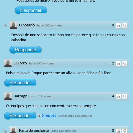
xogadores de moito nivel, pero nin te imaginas.
Responder
O notario
0
·
hace 162 semanas
Despois de non sei canto tempo por fin parece q se fan as cousas con
cabeciña
Responder
El Zorro
+2
·
hace 162 semanas
Pois a min o de Roque paréceme un alivio. Unha ficha máis libre.
Responder
Barragn
+4
·
hace 162 semanas
Os equipos que suben, son con xente veterana sempre
Responder
6 replies
·
activo hace 162 semanas
Farto de encherse
0
·
hace 162 semanas