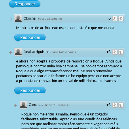
Responder
Okocha
0
·
hace 162 semanas
Mentres os de arriba sean os que don,esto é o que nos queda
Responder
forabarriguistas
+3
·
hace 162 semanas
e ahora non acepta a proposta de renovación a Roque. Aínda que
penso que non fixo unha boa campaña...se non damos renovado a
Roque e que algo estamos facendo mal. Se non o renovabas
podíamos pensar que faríamos un bo equipo pero que non acepte
a proposta de renovación un chaval de milladoiro...mal vamos
Responder
Cancelas
+3
·
hace 162 semanas
Roque non me entusiasmaba. Penso que é un xogador
facilmente substituíble. Aprecio as súas condicións atléticas
pero ten que mellorar moito tácticamente e xogar con máis