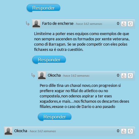
Responder
Farto de encherse
0
·
hace 162 semanas
Limiteime a poñer eses equipos como exemplos de que
non sempre ascenden os formados por xente veterana,
como di Barragan. Se se pode competir con eles polas
fichaxes xa é outra cuestión.
Responder
Okocha
0
·
hace 162 semanas
Pero dille tina un chaval novo,con progresion si
prefiere xogar no filial do atletico ou no
compostela,non odenos aspirar a ter eses
xogadores,e mais...nos fichamos os descartes deses
filiales,vexase o caso de Dario o ano pasado
Responder
Okocha
0
·
hace 162 semanas