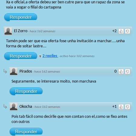
Xa e oficial,a oferta debeu ser ben cutre para que un rapaz da zona se
vaia a xogar o filial do cartagena
Responder
El Zorro
+2
·
hace 162 semanas
Tamén pode ser que esa oferta fose unha invitación a marchar....unha
forma de soltar lastre...
Responder
2 replies
·
activo hace 162 semanas
Pirados
0
·
hace 162 semanas
Seguramente, se interesara moito, non marchava
Responder
Okocha
+1
·
hace 162 semanas
Pois tab fácil como decirlle que non contan con el,como se fixo antes
con outros
Responder