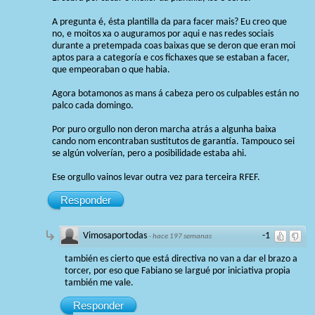
A pregunta é, ésta plantilla da para facer mais? Eu creo que
no, e moitos xa o auguramos por aqui e nas redes sociais
durante a pretempada coas baixas que se deron que eran moi
aptos para a categoría e cos fichaxes que se estaban a facer,
que empeoraban o que habia.
Agora botamonos as mans á cabeza pero os culpables están no
palco cada domingo.
Por puro orgullo non deron marcha atrás a algunha baixa
cando nom encontraban sustitutos de garantía. Tampouco sei
se algún volverían, pero a posibilidade estaba ahi.
Ese orgullo vainos levar outra vez para terceira RFEF.
Responder
Vimosaportodas
-1
·
hace 197 semanas
también es cierto que está directiva no van a dar el brazo a
torcer, por eso que Fabiano se largué por iniciativa propia
también me vale.
Responder