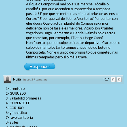
Así que o Compos vai mal pola súa marcha. Tócalle o
carallo! E por que ascendeu o Pontevedra a tempada
pasada? E por que se meteu nas eliminatorias de ascenso o
Coruxo? E por que vai de líder o Arenteiro? Por contar con
eles dous? Que o actual plantel do Compos sexa moi
deficiente non os fai a eles mellores. Acaso son grandes
xogadores Hugo Sanmartín e Gabriel Palmás polos erros
que cometan, por exemplo, Elliot ou Jorge Cano?
Non é certo que non culpe o director deportivo. Claro que o
culpo de mantelos tanto tempo chupando do bote no
Compostela. Non é o único despropósito que cometeu nas
últimas tempadas pero si o máis grave.
Responder
Nusa
+17
·
hace 197 semanas
1- arenteiro
2- GUIJUELO
3- valladolid promesas
4- OURENSE CF
5- CORUXO
6- gimnastica
7- rayo cantabria
8- aviles