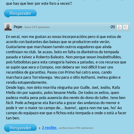
que hay que leer por este foro a veces!!
Responder
Pepe
-20
·
hace 197 semanas
En xeral, non me gustan as novas incorporacións pero si que estou de
acordo con bastantes das baixas que se produciron este verán.
Gustaríame que marchasen tamén outros xogadores que aínda
continúan no club. Se acaso, boto en falta os dianteiros da tempada
pasada e talvez a Roberto Baleato. Non porque sexan insubstituíbles,
pois futbolistas para esta categoría hainos a patadas, e cos recursos que
se supón que xera o Compos, non debera ser moi difícil traer uns
recambios de garantías. Pasou con Primo hai catro anos, cando
marchara para Torrelavega. Veu para o sitio Aythami, meteu goles e
rendiu estupendamente.
Desde logo, non sinto morriña ningunha por Guille, Joel, Josiño, Rafa
Mella nin por suposto, polos Seoane Mella. De todos os xeitos, quen
padeza moita pena pola ausencia dos nenés do dono do taller, teno ben
fácil. Pode achegarse ata Barraña a gozar das andanzas do menor e
pode ir ver o maior no campo de... bueno!, agora non me sae, ho! Ao
campo do equipazo ese que o fichou esta tempada e onde o está a facer
tan ben.
Responder
3 replies
·
activo hace 196 semanas