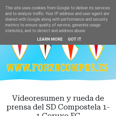
Ir
This site uses cookies from Google to deliver its services
al
and to analyze traffic. Your IP address and user-agent are
contenido
shared with Google along with performance and security
principal
metrics to ensure quality of service, generate usage
statistics, and to detect and address abuse.
LEARN MORE
GOT IT
Videoresumen y rueda de
prensa del SD Compostela 1-
1 Coruxo FC