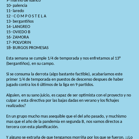
9- marino de luanco
10- palencia
11- laredo
12 - C O M P O S T E L A
13- bergantiños
14- LANGREO
15- OVIEDO B
16- ZAMORA
17- POLVORIN
18- BURGOS PROMESAS
Esta semana se cumple 1/4 de temporada y nos enfretamos al 13°
(bergantiños), en su campo.
Si se consuma la derrota (algo bastante factible), acabariamos este
primer 1/4 de temporada en puestos de descenso despues de haber
jugado contra los 6 últimos de la liga en 9 partidos.
Alguien, en su sano juicio, es capaz de ser optimista con el proyecto y no
culpar a esta directiva por las bajas dadas en verano y los fichajes
realizados?
En un grupo mucho mas asequible que el del año pasado, y muchismo
mas que el año de la pandemia en segunda B, nos vamos directos a
tercera con esta planificación.
Y alguno se extraña de que tengamos morriña por los que se fueron. ¡¡Lo