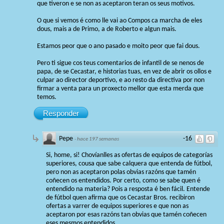
que tiveron e se non as aceptaron teran os seus motivos.
O que si vemos é como lle vai ao Compos ca marcha de eles
dous, mais a de Primo, a de Roberto e algun mais.
Estamos peor que o ano pasado e moito peor que fai dous.
Pero ti sigue cos teus comentarios de infantil de se nenos de
papa, de se Cecastar, e historias tuas, en vez de abrir os ollos e
culpar ao director deportivo, e ao resto da directiva por non
firmar a venta para un proxecto mellor que esta merda que
temos.
Responder
Pepe
-16
·
hace 197 semanas
Si, home, si! Chovíanlles as ofertas de equipos de categorías
superiores, cousa que sabe calquera que entenda de fútbol,
pero non as aceptaron polas obvias razóns que tamén
coñecen os entendidos. Por certo, como se sabe quen é
entendido na materia? Pois a resposta é ben fácil. Entende
de fútbol quen afirma que os Cecastar Bros. recibiron
ofertas a varrer de equipos superiores e que non as
aceptaron por esas razóns tan obvias que tamén coñecen
eses mesmos entendidos.