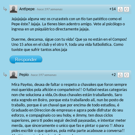
Antipepe
+14
·
hace 197 semanas
Jajajajaja alguna vez os cruzasteis con un tío tan patético como el
Pepe éste? Jajaja. La tienes bien adentro amigo. Vete al psicólogo o
ingresa en un psiquiátrico directamente jajaja.
Duerme, descansa, sigue con tu vida! Que ya no están en el Compos!
Uno 15 años en el club y el otro 9, toda una vida futbolistica. Como
tuviste que sufrir tantos años jaja
Responder
Pepio
+2
·
hace 197 semanas
Mira Pay4so, deuxa de faltar o respeto a chavakes que foron sempre
moi queridos pola afición e compañeiros!! O futbol nestas categorías
non che soluciona a vida,Os dous chavales están traballando, Saro
esta xogndo en Boiro, porque esta traballando alí, nun bo posto de
traballo, porque é un chaval que por encima de todo estudiou, é
Graduado en Direccion de empresas e agora pode disfrutar do seu
esforzo, e compaginalo co seu hoby, e Jimmy, ten dous ciclos
superiores, pero ti podes seguir decindi payasadas, e intentar meter
merda, que sinceramente o unico que fas e pintar o parvo !! Ahora
pides escribir o que queiras, pola miña parte acabouse a conversa!!