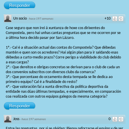
Responder
Un socio
+10
·
hace 197 semanas
Case seguro que non irei á xuntanza de hoxe cos dirixentes do
Compostela, pero hai unhas cantas preguntas que se me ocorren por se
a última hora decido pasar por San Lázaro.
1ª.- Cal é a situación actual das contas do Compostela? Que débedas
mantén e quen son os acredores? Hai algún plan para ir saldando esas
débedas a curto-medio prazo? Corre perigo a viabilidade do club debido
a esas cargas?
2ª.- Que dereitos e obrigas concretas se derivan para o club de cada un
dos convenios subscritos con diversos clubs da comarca?
3ª.- Que porcentaxe do orzamento desta tempada se lle dedica ao
primeiro equipo? Cal é a finalidade do resto?
4ª.- Que valoración fai a xunta directiva da política deportiva da
entidade nas dúas últimas tempadas, e especialmente, en comparación
coa realizada con outros equipos galegos da mesma categoría?
Responder
Joss
0
·
hace 197 semanas
Entre las preguntas, por si se olvidan: Piensa reforzarse el equipo y de ser