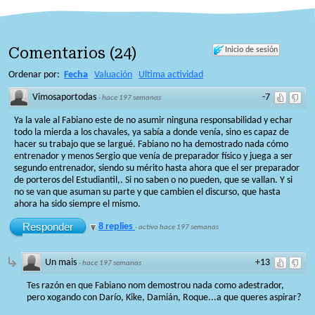
Comentarios
(
24
)
Inicio de sesión
Ordenar por:
Fecha
Valuación
Ultima actividad
Vimosaportodas
-7
·
hace 197 semanas
Ya la vale al Fabiano este de no asumir ninguna responsabilidad y echar
todo la mierda a los chavales, ya sabía a donde venía, sino es capaz de
hacer su trabajo que se largué. Fabiano no ha demostrado nada cómo
entrenador y menos Sergio que venía de preparador físico y juega a ser
segundo entrenador, siendo su mérito hasta ahora que el ser preparador
de porteros del Estudiantil,. Si no saben o no pueden, que se vallan. Y si
no se van que asuman su parte y que cambien el discurso, que hasta
ahora ha sido siempre el mismo.
Responder
8 replies
·
activo hace 197 semanas
Un mais
+13
·
hace 197 semanas
Tes razón en que Fabiano nom demostrou nada como adestrador,
pero xogando con Darío, Kike, Damián, Roque...a que queres aspirar?