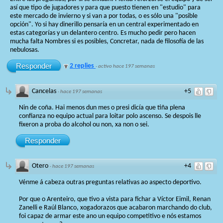
así que tipo de jugadores y para que puesto tienen en "estudio" para
este mercado de invierno y si van a por todas, o es sólo una "posible
opción". Yo si hay dinerillo pensaría en un central experimentado en
estas categorías y un delantero centro. Es mucho pedir pero hacen
mucha falta Nombres si es posibles, Concretar, nada de filosofía de las
nebulosas.
Responder
2 replies
·
activo hace 197 semanas
Cancelas
+5
·
hace 197 semanas
Nin de coña. Hai menos dun mes o presi dicía que tiña plena
confianza no equipo actual para loitar polo ascenso. Se despois lle
fixeron a proba do alcohol ou non, xa non o sei.
Responder
Otero
+4
·
hace 197 semanas
Vénme á cabeza outras preguntas relativas ao aspecto deportivo.
Por que o Arenteiro, que tivo a vista para fichar a Víctor Eimil, Renan
Zanelli e Raúl Blanco, xogadorazos que acabaron marchando do club,
foi capaz de armar este ano un equipo competitivo e nós estamos