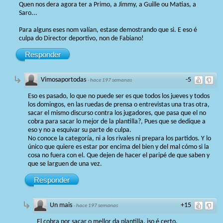
Quen nos dera agora ter a Primo, a Jimmy, a Guille ou Matias, a
Saro...
Para alguns eses nom valían, estase demostrando que si. E eso é
culpa do Director deportivo, non de Fabiano!
Responder
Vimosaportodas
-5
·
hace 197 semanas
Eso es pasado, lo que no puede ser es que todos los jueves y todos
los domingos, en las ruedas de prensa o entrevistas una tras otra,
sacar el mismo discurso contra los jugadores, que pasa que el no
cobra para sacar lo mejor de la plantilla?, Pues que se dedique a
eso y no a esquivar su parte de culpa.
No conoce la categoría, ni a los rivales ni prepara los partidos. Y lo
único que quiere es estar por encima del bien y del mal cómo si la
cosa no fuera con el. Que dejen de hacer el paripé de que saben y
que se larguen de una vez.
Responder
Un mais
+15
·
hace 197 semanas
El cobra por sacar o mellor da plantilla, iso é certo.