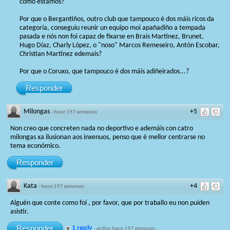
como estamos?
Por que o Bergantiños, outro club que tampouco é dos máis ricos da
categoría, conseguiu reunir un equipo moi apañadiño a tempada
pasada e nós non foi capaz de fixarse en Brais Martínez, Brunet,
Hugo Díaz, Charly López, o "noso" Marcos Remeseiro, Antón Escobar,
Christian Martínez edemais?
Por que o Coruxo, que tampouco é dos máis adiñeirados...?
Responder
Milongas
+5
·
hace 197 semanas
Non creo que concreten nada no deportivo e ademáis con catro
milongas xa ilusionan aos inxenuos, penso que é mellor centrarse no
tema económico.
Responder
Kata
+4
·
hace 197 semanas
Alguén que conte como foi , por favor, que por traballo eu non puiden
asistir.
Responder
1 reply
·
activo hace 197 semanas