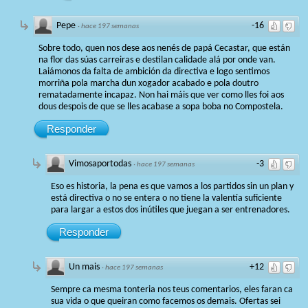
Pepe
-16
·
hace 197 semanas
Sobre todo, quen nos dese aos nenés de papá Cecastar, que están
na flor das súas carreiras e destilan calidade alá por onde van.
Laiámonos da falta de ambición da directiva e logo sentimos
morriña pola marcha dun xogador acabado e pola doutro
rematadamente incapaz. Non hai máis que ver como lles foi aos
dous despois de que se lles acabase a sopa boba no Compostela.
Responder
Vimosaportodas
-3
·
hace 197 semanas
Eso es historia, la pena es que vamos a los partidos sin un plan y
está directiva o no se entera o no tiene la valentía suficiente
para largar a estos dos inútiles que juegan a ser entrenadores.
Responder
Un mais
+12
·
hace 197 semanas
Sempre ca mesma tonteria nos teus comentarios, eles faran ca
sua vida o que queiran como facemos os demais. Ofertas sei