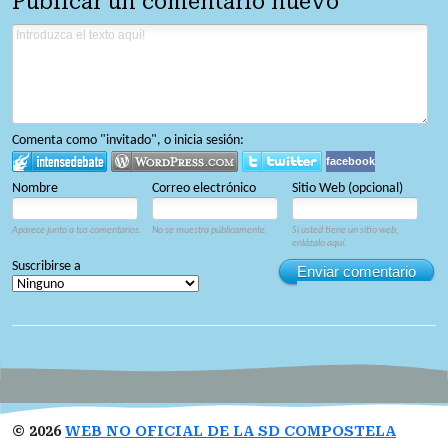
Publicar un comentario nuevo
Comenta como "invitado", o inicia sesión:
facebook
Nombre
Correo electrónico
Sitio Web (opcional)
Aparece junto a tus comentarios.
No se muestra públicamente.
Si usted tiene un sitio web,
enlázalo aquí.
Suscribirse a
Enviar comentario
©
2026
WEB NO OFICIAL DE LA SD COMPOSTELA