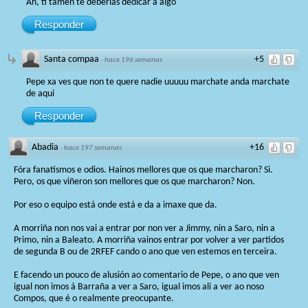
Ah, ti tamen te deberías dedicar a algo
Responder
Santa compaa
+5
·
hace 196 semanas
Pepe xa ves que non te quere nadie uuuuu marchate anda marchate
de aqui
Responder
Abadia
+16
·
hace 197 semanas
Fóra fanatismos e odios. Hainos mellores que os que marcharon? Si.
Pero, os que viñeron son mellores que os que marcharon? Non.
Por eso o equipo está onde está e da a imaxe que da.
A morriña non nos vai a entrar por non ver a Jimmy, nin a Saro, nin a
Primo, nin a Baleato. A morriña vainos entrar por volver a ver partidos
de segunda B ou de 2RFEF cando o ano que ven estemos en terceira.
E facendo un pouco de alusión ao comentario de Pepe, o ano que ven
igual non imos á Barraña a ver a Saro, igual imos ali a ver ao noso
Compos, que é o realmente preocupante.