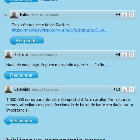
Faldo
+4
·
hace 197 semanas
Trevi cóntao neste fío de Twitter:
https://mobile.twitter.com/FerSDC91/status/158534...
Responder
El Zorro
+8
·
hace 197 semanas
Nada de nada logo. Seguen mareando a perdiz.....En fin....
Responder
Cancelas
+13
·
hace 197 semanas
1.300.000 euros para afundir o Compostela! Arre carallo! Por bastante
menos, afundíao calquera afeccionado de barra de bar e sen darse tanta
importancia.
Responder