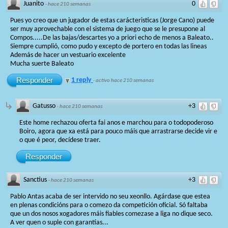
Juanito
0
·
hace 210 semanas
Pues yo creo que un jugador de estas carácteristicas (Jorge Cano) puede
ser muy aprovechable con el sistema de juego que se le presupone al
Compos.....De las bajas/descartes yo a priori echo de menos a Baleato..
Siempre cumplió, como pudo y excepto de portero en todas las lineas
Además de hacer un vestuario excelente
Mucha suerte Baleato
Responder
1 reply
·
activo hace 210 semanas
Gatusso
+3
·
hace 210 semanas
Este home rechazou oferta fai anos e marchou para o todopoderoso
Boiro, agora que xa está para pouco máis que arrastrarse decide vir e
o que é peor, decídese traer.
Responder
Sanctius
+3
·
hace 210 semanas
Pablo Antas acaba de ser intervido no seu xeonllo. Agárdase que estea
en plenas condicións para o comezo da competición oficial. Só faltaba
que un dos nosos xogadores máis fiables comezase a liga no dique seco.
A ver quen o suple con garantías...