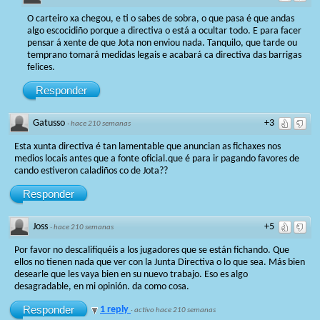
O carteiro xa chegou, e ti o sabes de sobra, o que pasa é que andas
algo escocidiño porque a directiva o está a ocultar todo. E para facer
pensar á xente de que Jota non enviou nada. Tanquilo, que tarde ou
temprano tomará medidas legais e acabará ca directiva das barrigas
felices.
Responder
Gatusso
+3
·
hace 210 semanas
Esta xunta directiva é tan lamentable que anuncian as fichaxes nos
medios locais antes que a fonte oficial.que é para ir pagando favores de
cando estiveron caladiños co de Jota??
Responder
Joss
+5
·
hace 210 semanas
Por favor no descalifiquéis a los jugadores que se están fichando. Que
ellos no tienen nada que ver con la Junta Directiva o lo que sea. Más bien
desearle que les vaya bien en su nuevo trabajo. Eso es algo
desagradable, en mi opinión. da como cosa.
Responder
1 reply
·
activo hace 210 semanas