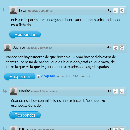
Tato
+5
·
hace 210 semanas
Pois a min paréceme un xogador interesante....pero seica inda non
está fichado
Responder
Juanito
+7
·
hace 210 semanas
Parece ser hay rumores de que hoy en el Momo hay pedido extra de
cerveza, pero no de Mahou que es la que dan gratis al que vaya, de
Estrella que es la que le gusta a nuestro adorado Angel Espadas.
Responder
2 replies
·
activo hace 210 semanas
Juanito
+1
·
hace 210 semanas
Cuando escribes con mi link, es que te hace daño lo que yo
escribo.....Cuñado!
Responder
Etlico
-3