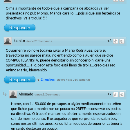
O máis importante de todo é que a campaña de aboados vai ser
presentada no pub Momo. Manda carallo....pois si que son festeiros os
directivos. Vaia troula!!!!
Responder
Juanito
+3
·
hace 210 semanas
Obviamenre yo no vi todavía jugar a Mario Rodriguez, pero su
trayectoria no parece mala, no entiendo como alguien que se dice
COMPOSTELANISTA, puede denostarlo sin conocerlo ni darle una
oportunidad....a lo.peor este foro está lleno de trolls...creo q es eso
Ánimo Mario, bienvenido
Responder
2 replies
·
activo hace 210 semanas
Abonado
+7
·
hace 210 semanas
Home, con 1.150.000 de presuposto algún medianamente bo teñen
que fichar para manternos un pouco na 2RFEF e conservar os postos
na directiva. O truco é manternos aí eternamente esperanzados en
sair do mesmo punto. E os xogadores que sorprendan e saian bos,
como nestes últimos anos, xa os fichan equipos de superior categoría
en canto destacan un pouco.