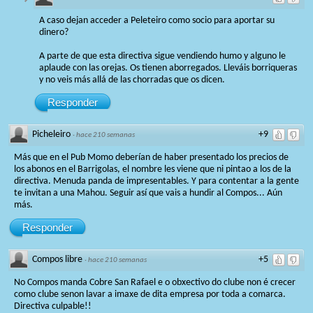
A caso dejan acceder a Peleteiro como socio para aportar su
dinero?
A parte de que esta directiva sigue vendiendo humo y alguno le
aplaude con las orejas. Os tienen aborregados. Lleváis borriqueras
y no veis más allá de las chorradas que os dicen.
Responder
Picheleiro
+9
·
hace 210 semanas
Más que en el Pub Momo deberían de haber presentado los precios de
los abonos en el Barrigolas, el nombre les viene que ni pintao a los de la
directiva. Menuda panda de impresentables. Y para contentar a la gente
te invitan a una Mahou. Seguir así que vais a hundir al Compos... Aún
más.
Responder
Compos libre
+5
·
hace 210 semanas
No Compos manda Cobre San Rafael e o obxectivo do clube non é crecer
como clube senon lavar a imaxe de dita empresa por toda a comarca.
Directiva culpable!!