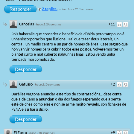
Responder
2 replies
·
activo hace 210 semanas
Cancelas
+11
·
hace 210 semanas
Pois haberalle que conceder o beneficio da dúbida pero tampouco é
unhanincorporación que ilusione. Hai que traer dous laterais, un
central, un medio centro e un par de homes de área. Case seguro que
non van vir homes para cubrir todos eses postos. Volveremos ter un
plantel curto e mal cuberto nalgunhas liñas. Estou vendo unha
tempada moi complicada.
Responder
Gatusso
+2
·
hace 210 semanas
Darálles vergoña anunciar este tipo de contratacións...date conta
que a de Cano a anuncian o día dos fuegos esperando que a xente
esté de chea como eles e non se arme moito revuelo, son fichaxes de
PENA e así hai q dicílo.
Responder
El Zorro
+9
·
hace 210 semanas