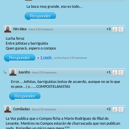
La boca muy grande, eso es todo...
Responder
Nin idea
+3
·
hace 210 semanas
Lucha feroz
Entre jotistas y barriguista
Quen ganará, espero o compos
Responder
1 reply
·
activo hace 210 semanas
Juanito
+1
·
hace 210 semanas
Error....Jotistas, barriguistas (estoy de acuerdo, aunque no se lo que
es peor...) y......COMPOSTELANISTAS
Responder
Comiladas
+2
·
hace 210 semanas
La Voz publica que o Compos ficha a Mario Rodríguez do filial do
Levante. Mentres no Compos estarán de churrascada que non publican
nada. Porianlles un micro nesa mesa???