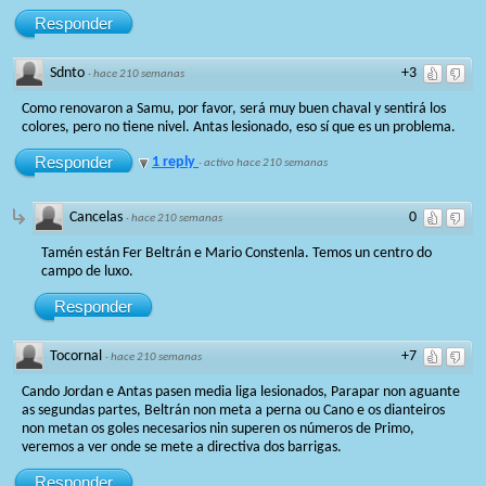
Responder
Sdnto
+3
·
hace 210 semanas
Como renovaron a Samu, por favor, será muy buen chaval y sentirá los
colores, pero no tiene nivel. Antas lesionado, eso sí que es un problema.
Responder
1 reply
·
activo hace 210 semanas
Cancelas
0
·
hace 210 semanas
Tamén están Fer Beltrán e Mario Constenla. Temos un centro do
campo de luxo.
Responder
Tocornal
+7
·
hace 210 semanas
Cando Jordan e Antas pasen media liga lesionados, Parapar non aguante
as segundas partes, Beltrán non meta a perna ou Cano e os dianteiros
non metan os goles necesarios nin superen os números de Primo,
veremos a ver onde se mete a directiva dos barrigas.
Responder