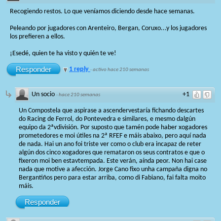
Recogiendo restos. Lo que veníamos diciendo desde hace semanas.
Peleando por jugadores con Arenteiro, Bergan, Coruxo...y los jugadores
los prefieren a ellos.
¡Esedé, quien te ha visto y quién te ve!
Responder
1 reply
·
activo hace 210 semanas
Un socio
+1
·
hace 210 semanas
Un Compostela que aspirase a ascendervestaría fichando descartes
do Racing de Ferrol, do Pontevedra e similares, e mesmo dalgún
equipo da 2ªvdivisión. Por suposto que tamén pode haber xogadores
prometedores e moi útiles na 2ª RFEF e máis abaixo, pero aquí nada
de nada. Hai un ano foi triste ver como o club era incapaz de reter
algún dos cinco xogadores que remataron os seus contratos e que o
fixeron moi ben estavtempada. Este verán, aínda peor. Non hai case
nada que motive a afección. Jorge Cano fixo unha campaña digna no
Bergantiños pero para estar arriba, como di Fabiano, fai falta moito
máis.
Responder