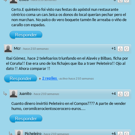
·
hace 210 semanas
Certo.E quinteiro foi visto nas festas do apóstol nun restaurante
céntrico coma un can.Seica os donos do local querían pechar pero el
non marchan. No palco do vero boquete tamén lle arreaba o viño de
carallo con espadas.
Responder
Mcr
+1
·
hace 210 semanas
Ibai Gómez, hace 2 telefoarios triunfando en el Alavés y Bilbao, ficha por
el Coruña!! Ese era uno de los fichajes que iba a traer Peleteiro!! Ojo al
dato !! Ahora comparar !!
Responder
2 replies
·
activo hace 210 semanas
Juanito
+4
·
hace 210 semanas
Cuanto dinero invirtió Peleteiro en el Compos???? A parte de vender
humo, ceromilcerocientoscerocero euros....
Responder
Picheleiro
+6
·
hace 210 semanas