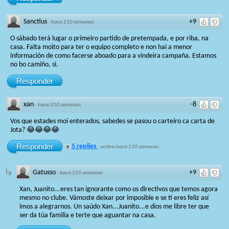
Sanctius
+9
·
hace 210 semanas
O sábado terá lugar o primeiro partido de pretempada, e por riba, na
casa. Falta moito para ter o equipo completo e non hai a menor
información de como facerse aboado para a vindeira campaña. Estamos
no bo camiño, si.
Responder
xan
-8
·
hace 210 semanas
Vos que estades moi enterados, sabedes se pasou o carteiro ca carta de
Jota? 😂😂😂😂
Responder
5 replies
·
activo hace 210 semanas
Gatusso
+9
·
hace 210 semanas
Xan, Juanito...eres tan ignorante como os directivos que temos agora
mesmo no clube. Vámoste deixar por imposible e se tí eres feliz así
imos a alegrarnos. Un saúdo Xan...Juanito...e dios me libre ter que
ser da túa familia e terte que aguantar na casa.