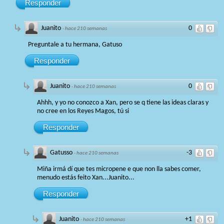
Responder
Juanito
0
·
hace 210 semanas
Preguntale a tu hermana, Gatuso
Responder
Juanito
0
·
hace 210 semanas
Ahhh, y yo no conozco a Xan, pero se q tiene las ideas claras y
no cree en los Reyes Magos, tú si
Responder
Gatusso
-3
·
hace 210 semanas
Miña irmá dí que tes micropene e que non lla sabes comer,
menudo estás feito Xan...Juanito...
Responder
Juanito
+1
·
hace 210 semanas