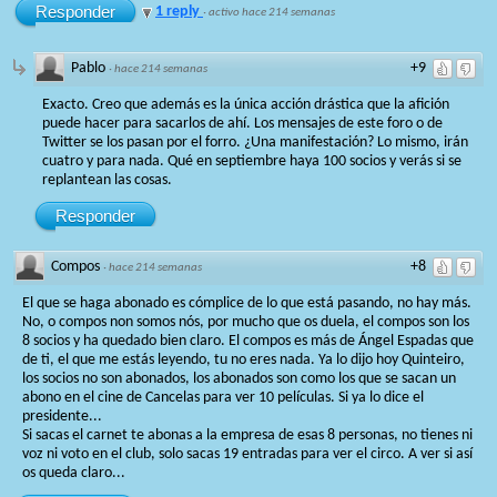
Responder
1 reply
·
activo hace 214 semanas
Pablo
+9
·
hace 214 semanas
Exacto. Creo que además es la única acción drástica que la afición
puede hacer para sacarlos de ahí. Los mensajes de este foro o de
Twitter se los pasan por el forro. ¿Una manifestación? Lo mismo, irán
cuatro y para nada. Qué en septiembre haya 100 socios y verás si se
replantean las cosas.
Responder
Compos
+8
·
hace 214 semanas
El que se haga abonado es cómplice de lo que está pasando, no hay más.
No, o compos non somos nós, por mucho que os duela, el compos son los
8 socios y ha quedado bien claro. El compos es más de Ángel Espadas que
de ti, el que me estás leyendo, tu no eres nada. Ya lo dijo hoy Quinteiro,
los socios no son abonados, los abonados son como los que se sacan un
abono en el cine de Cancelas para ver 10 películas. Si ya lo dice el
presidente...
Si sacas el carnet te abonas a la empresa de esas 8 personas, no tienes ni
voz ni voto en el club, solo sacas 19 entradas para ver el circo. A ver si así
os queda claro...