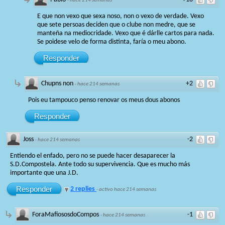
·
hace 214 semanas
E que non vexo que sexa noso, non o vexo de verdade. Vexo
que sete persoas deciden que o clube non medre, que se
manteña na mediocridade. Vexo que é dárlle cartos para nada.
Se poidese velo de forma distinta, faría o meu abono.
Responder
Chupns non
+2
·
hace 214 semanas
Pois eu tampouco penso renovar os meus dous abonos
Responder
Joss
-2
·
hace 214 semanas
Entiendo el enfado, pero no se puede hacer desaparecer la
S.D.Compostela. Ante todo su supervivencia. Que es mucho más
importante que una J.D.
Responder
2 replies
·
activo hace 214 semanas
ForaMafiososdoCompos
-1
·
hace 214 semanas