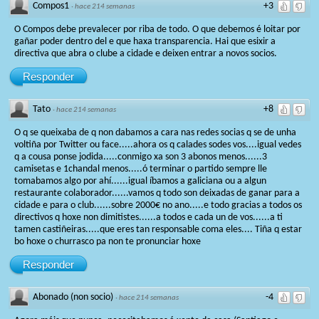
Compos1
+3
·
hace 214 semanas
O Compos debe prevalecer por riba de todo. O que debemos é loitar por
gañar poder dentro del e que haxa transparencia. Hai que esixir a
directiva que abra o clube a cidade e deixen entrar a novos socios.
Responder
Tato
+8
·
hace 214 semanas
O q se queixaba de q non dabamos a cara nas redes socias q se de unha
voltiña por Twitter ou face.....ahora os q calades sodes vos....igual vedes
q a cousa ponse jodida.....conmigo xa son 3 abonos menos......3
camisetas e 1chandal menos.....ó terminar o partido sempre lle
tomabamos algo por ahí......igual íbamos a galiciana ou a algun
restaurante colaborador......vamos q todo son deixadas de ganar para a
cidade e para o club......sobre 2000€ no ano.....e todo gracias a todos os
directivos q hoxe non dimitistes......a todos e cada un de vos......a ti
tamen castiñeiras.....que eres tan responsable coma eles.... Tiña q estar
bo hoxe o churrasco pa non te pronunciar hoxe
Responder
Abonado (non socio)
-4
·
hace 214 semanas