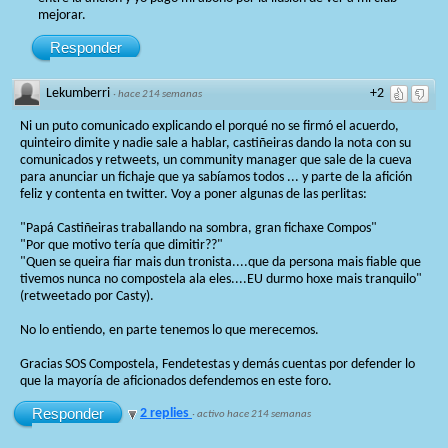
mejorar.
Responder
Lekumberri
+2
·
hace 214 semanas
Ni un puto comunicado explicando el porqué no se firmó el acuerdo,
quinteiro dimite y nadie sale a hablar, castiñeiras dando la nota con su
comunicados y retweets, un community manager que sale de la cueva
para anunciar un fichaje que ya sabíamos todos ... y parte de la afición
feliz y contenta en twitter. Voy a poner algunas de las perlitas:
"Papá Castiñeiras traballando na sombra, gran fichaxe Compos"
"Por que motivo tería que dimitir??"
"Quen se queira fiar mais dun tronista....que da persona mais fiable que
tivemos nunca no compostela ala eles....EU durmo hoxe mais tranquilo"
(retweetado por Casty).
No lo entiendo, en parte tenemos lo que merecemos.
Gracias SOS Compostela, Fendetestas y demás cuentas por defender lo
que la mayoría de aficionados defendemos en este foro.
Responder
2 replies
·
activo hace 214 semanas