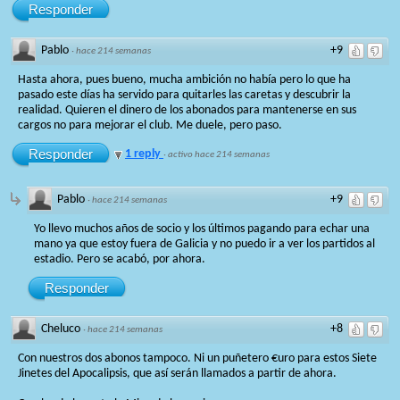
Responder
Pablo
+9
·
hace 214 semanas
Hasta ahora, pues bueno, mucha ambición no había pero lo que ha
pasado este días ha servido para quitarles las caretas y descubrir la
realidad. Quieren el dinero de los abonados para mantenerse en sus
cargos no para mejorar el club. Me duele, pero paso.
Responder
1 reply
·
activo hace 214 semanas
Pablo
+9
·
hace 214 semanas
Yo llevo muchos años de socio y los últimos pagando para echar una
mano ya que estoy fuera de Galicia y no puedo ir a ver los partidos al
estadio. Pero se acabó, por ahora.
Responder
Cheluco
+8
·
hace 214 semanas
Con nuestros dos abonos tampoco. Ni un puñetero €uro para estos Siete
Jinetes del Apocalipsis, que así serán llamados a partir de ahora.