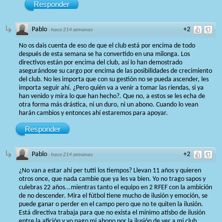
Responder
Pablo
+2
·
hace 214 semanas
No os dais cuenta de eso de que el club está por encima de todo
después de esta semana se ha convertido en una milonga. Los
directivos están por encima del club, así lo han demostrado
asegurándose su cargo por encima de las posibilidades de crecimiento
del club. No les importa que con su gestión no se pueda ascender, les
importa seguir ahí. ¿Pero quién va a venir a tomar las riendas, si ya
han venido y mira lo que han hecho?. Que no, a estos se les echa de
otra forma más drástica, ni un duro, ni un abono. Cuando lo vean
harán cambios y entonces ahí estaremos para apoyar.
Responder
Pablo
+2
·
hace 214 semanas
¿No van a estar ahí per tutti los tiempos? Llevan 11 años y quieren
otros once, que nada cambie que ya les va bien. Yo no trago sapos y
culebras 22 años...mientras tanto el equipo en 2 RFEF con la ambición
de no descender. Mira el fútbol tiene mucho de ilusión y emoción, se
puede ganar o perder en el campo pero que no te quiten la ilusión.
Está directiva trabaja para que no exista el mínimo atisbo de ilusión
entre la afición y yo pago mi abono por la ilusión de ver a mi club