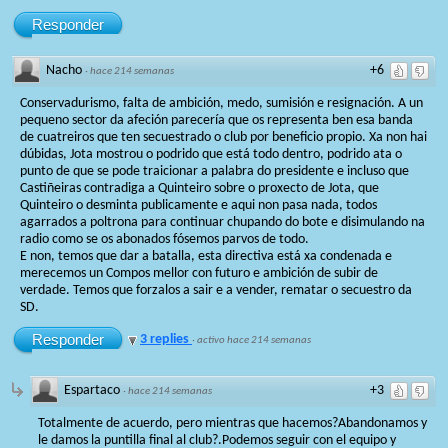
Responder
Nacho
+6
·
hace 214 semanas
Conservadurismo, falta de ambición, medo, sumisión e resignación. A un
pequeno sector da afeción parecería que os representa ben esa banda
de cuatreiros que ten secuestrado o club por beneficio propio. Xa non hai
dúbidas, Jota mostrou o podrido que está todo dentro, podrido ata o
punto de que se pode traicionar a palabra do presidente e incluso que
Castiñeiras contradiga a Quinteiro sobre o proxecto de Jota, que
Quinteiro o desminta publicamente e aqui non pasa nada, todos
agarrados a poltrona para continuar chupando do bote e disimulando na
radio como se os abonados fósemos parvos de todo.
E non, temos que dar a batalla, esta directiva está xa condenada e
merecemos un Compos mellor con futuro e ambición de subir de
verdade. Temos que forzalos a sair e a vender, rematar o secuestro da
SD.
Responder
3 replies
·
activo hace 214 semanas
Espartaco
+3
·
hace 214 semanas
Totalmente de acuerdo, pero mientras que hacemos?Abandonamos y
le damos la puntilla final al club?.Podemos seguir con el equipo y