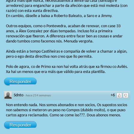
Agora máis que nunca, necesitabamos á xente da casa (Santiago e
arredores) para enganchar a parte da afeción que está moi molesta (con
razón) con esta xunta directiva.
En cambio, dáselle a baixa a Roberto Baleato, a Saro e a Jimmy.
Outros equipos, como o Pontevedra, acaban de renovar, con case 33
anos, a Álex Gonzalez por dúas tempadas. Incluso foi a primeira
renovación que fixeron. A diferenza entre facer ben as cousas e andar
dando tumbos como facemos nós. Menuda vergoña.
Aínda están a tempo Castiñeiras e compañía de volver a chamar a algún,
pero o ego desta directiva non creo que llo permita.
Polo de agora, co de Primo xa non hai volta atrás que xa firmou co Avilés.
Xa hai un menos que era máis que válido para esta plantilla.
Responder
Sdnto
+6
·
hace 214 semanas
Non entendo nada. Nos somos abonados e non socios, Os supostos socios
non sabemos si meteron un peso no Compos (dubido moito), o que puxo
cartos agora reclamados. Como se come iso???. Dous abonos menos.
Responder