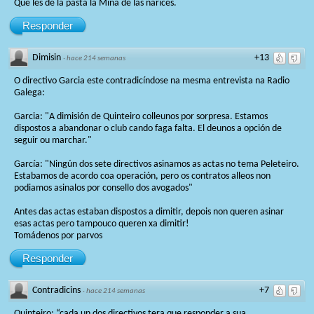
Que les de la pasta la Mina de las narices.
Responder
Dimisin
+13
·
hace 214 semanas
O directivo Garcia este contradicíndose na mesma entrevista na Radio
Galega:
Garcia: "A dimisión de Quinteiro colleunos por sorpresa. Estamos
dispostos a abandonar o club cando faga falta. El deunos a opción de
seguir ou marchar."
García: "Ningún dos sete directivos asinamos as actas no tema Peleteiro.
Estabamos de acordo coa operación, pero os contratos alleos non
podiamos asinalos por consello dos avogados"
Antes das actas estaban dispostos a dimitir, depois non queren asinar
esas actas pero tampouco queren xa dimitir!
Tomádenos por parvos
Responder
Contradicins
+7
·
hace 214 semanas
Quinteiro: “cada un dos directivos tera que responder a sua