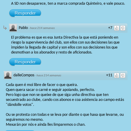
A SD non desaparece, ten a marca comprada Quinteiro, e vale pouco.
Responder
Pablo
+7
·
hace 214 semanas
El problema es que es esa Junta Directiva la que está poniendo en
riesgo la supervivencia del club, son ellos con sus decisiones las que
impiden la llegada de capital y son ellos con sus decisiones los que
desmotivan a los abonados y resto de aficionados.
Responder
dalleCompos
+11
·
hace 214 semanas
Cada quen é moi libre de facer o que queira.
Quen quera sacar o carné e seguir apoiando, perfecto.
Pero logo que non se queixe de que siga unha directiva que ten
secuestrado ao clube, cando cos abonos e coa asistencia ao campo estás
"dándolle votos".
Ou se protesta con todas e se leva por diante o que haxa que levarse, ou
seguiremos no mesmo.
Mexarán por nós e aínda lles limparemos o chan.