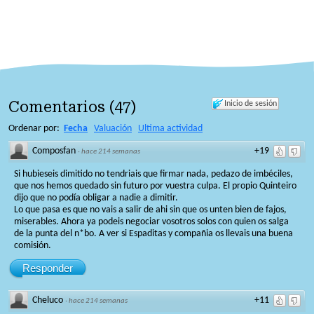
Comentarios
(
47
)
Inicio de sesión
Ordenar por:
Fecha
Valuación
Ultima actividad
Composfan
+19
·
hace 214 semanas
Si hubieseis dimitido no tendriais que firmar nada, pedazo de imbéciles,
que nos hemos quedado sin futuro por vuestra culpa. El propio Quinteiro
dijo que no podía obligar a nadie a dimitir.
Lo que pasa es que no vais a salir de ahi sin que os unten bien de fajos,
miserables. Ahora ya podeis negociar vosotros solos con quien os salga
de la punta del n*bo. A ver si Espaditas y compañia os llevais una buena
comisión.
Responder
Cheluco
+11
·
hace 214 semanas