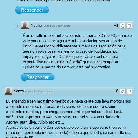
eso o más sapos y culebras como decían por ahí arriba.
Responder
Nacho
+1
·
hace 214 semanas
É un detalle importante saber isto: a marca SD é de Quinteiro e
vale pouco, o clube agora é unha asociación sen ánimo de
lucro. Separaron xuridicamente a marca da asociación para
que non volva pasar o mesmo no caso de liquidación por
impagos ou algo así. O único que se vai ao tacho é a sua
expectativa de cobro da "débeda" que quere recuperar
Quinteiro. A marca do Compos está máis protexida.
Responder
Sdnto
+8
·
hace 214 semanas
Eu entendo é ten moitisimo merito que haxa xente que leva moitos anos
apoiando o equipo, en todas as divisións posibles e queira seguir
apoiando o equipo, pero chega un momento que hai que decir basta
xa!!!. Este esperpento XA O VIVIMOS, non sei se vos acordades de
Asorey, Juan Silva, Alipio etc etc...
A única solución para o Compos é que o colla un grupo serio (non sei si
era o de J, pero polo menos parecía) e non o que queda, ca camarilla dos