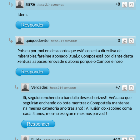
Jorge
+8
·
hace 214 semanas
Idem.
Responder
quiquedevite
0
·
hace 214 semanas
Pois eu por moi en desacordo que esté con esta directiva de
miserables,fareime abonado igual,o Compos está por diante desta
xentuza,rapaces renovade o abono porque o Compos é noso
Responder
Verdades
+7
·
hace 214 semanas
Si, seguido enchendo o bandullo deses chorizos!! Veñaaaa que
seguirán enchendo do bote mentres o Compostela mantense
na mesma categoría ano tras ano!! A ilusión do xacobeo coma
cada 4 anos, mesmo eslogan e mesmos parvos!!
Responder
Pablo
+10