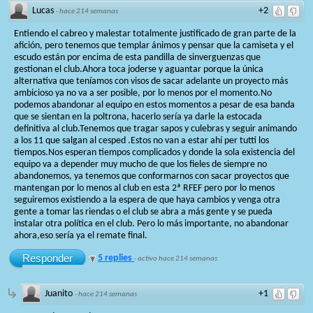
Lucas
+2
·
hace 214 semanas
Entiendo el cabreo y malestar totalmente justificado de gran parte de la
afición, pero tenemos que templar ánimos y pensar que la camiseta y el
escudo están por encima de esta pandilla de sinverguenzas que
gestionan el club.Ahora toca joderse y aguantar porque la única
alternativa que teníamos con visos de sacar adelante un proyecto más
ambicioso ya no va a ser posible, por lo menos por el momento.No
podemos abandonar al equipo en estos momentos a pesar de esa banda
que se sientan en la poltrona, hacerlo sería ya darle la estocada
definitiva al club.Tenemos que tragar sapos y culebras y seguir animando
a los 11 que salgan al cesped .Estos no van a estar ahí per tutti los
tiempos.Nos esperan tiempos complicados y donde la sola existencia del
equipo va a depender muy mucho de que los fieles de siempre no
abandonemos, ya tenemos que conformarnos con sacar proyectos que
mantengan por lo menos al club en esta 2ª RFEF pero por lo menos
seguiremos existiendo a la espera de que haya cambios y venga otra
gente a tomar las riendas o el club se abra a más gente y se pueda
instalar otra política en el club. Pero lo más importante, no abandonar
ahora,eso sería ya el remate final.
Responder
5 replies
·
activo hace 214 semanas
Juanito
+1
·
hace 214 semanas