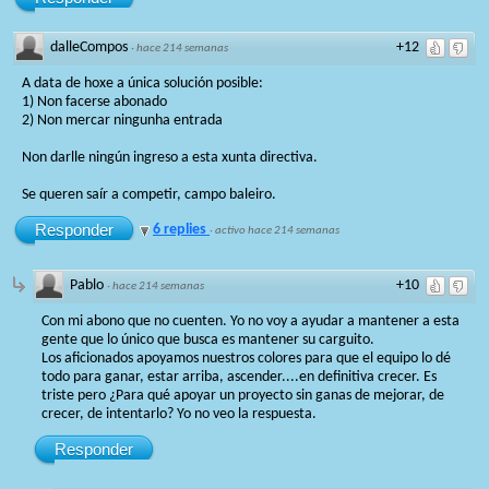
dalleCompos
+12
·
hace 214 semanas
A data de hoxe a única solución posible:
1) Non facerse abonado
2) Non mercar ningunha entrada
Non darlle ningún ingreso a esta xunta directiva.
Se queren saír a competir, campo baleiro.
Responder
6 replies
·
activo hace 214 semanas
Pablo
+10
·
hace 214 semanas
Con mi abono que no cuenten. Yo no voy a ayudar a mantener a esta
gente que lo único que busca es mantener su carguito.
Los aficionados apoyamos nuestros colores para que el equipo lo dé
todo para ganar, estar arriba, ascender....en definitiva crecer. Es
triste pero ¿Para qué apoyar un proyecto sin ganas de mejorar, de
crecer, de intentarlo? Yo no veo la respuesta.
Responder