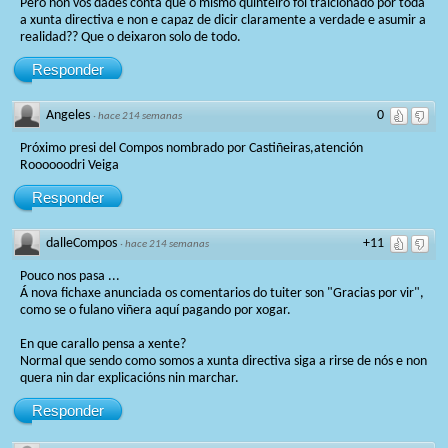
Pero non vos dades conta que o mismo quinteiro foi traicionado por toda
a xunta directiva e non e capaz de dicir claramente a verdade e asumir a
realidad?? Que o deixaron solo de todo.
Responder
Angeles
0
·
hace 214 semanas
Próximo presi del Compos nombrado por Castiñeiras,atención
Roooooodri Veiga
Responder
dalleCompos
+11
·
hace 214 semanas
Pouco nos pasa ...
Á nova fichaxe anunciada os comentarios do tuiter son "Gracias por vir",
como se o fulano viñera aquí pagando por xogar.
En que carallo pensa a xente?
Normal que sendo como somos a xunta directiva siga a rirse de nós e non
quera nin dar explicacións nin marchar.
Responder