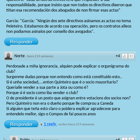
responsabilidade, porque insisto que non todos os directivos dixeron que
tiñan esa recomendación dos abogados de non firmar esas actas”
Garcia: "García: "Ningún dos sete directivos asinamos as actas no tema
Peleteiro. Estabamos de acordo coa operación, pero os contratos alleos
non podiamos asinalos por consello dos avogados".
Responder
Norte
+4
·
hace 214 semanas
Perdonade a miña ignorancia, alquien pode explicar o organigrama do
club?
Surgenme dudas porque non entendo como está constituido esto..
Si é unha sociedad,...enton Quinteiro que é o socio mayoritario?
Querialle vender a sua parte a Jota ou como é?
Porque si é socio como iba vender o club?
O de presidente é un posto que asignan entre votacions dos socios non?
Pero Quinteiro non era o dueño porque lle comprou a Caneda
Si alguien que teña esto claro o poidera explicar agradecese para
entendelo mellor, sigo o Compos de fai poucos anos
Responder
1 reply
·
activo hace 214 semanas