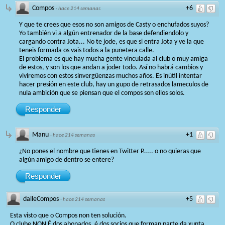
Compos
+6
·
hace 214 semanas
Y que te crees que esos no son amigos de Casty o enchufados suyos?
Yo también vi a algún entrenador de la base defendiendolo y
cargando contra Jota... No te jode, es que si entra Jota y ve la que
teneis formada os vais todos a la puñetera calle.
El problema es que hay mucha gente vinculada al club o muy amiga
de estos, y son los que andan a joder todo. Así no habrá cambios y
viviremos con estos sinvergüenzas muchos años. Es inútil intentar
hacer presión en este club, hay un gupo de retrasados lameculos de
nula ambición que se piensan que el compos son ellos solos.
Responder
Manu
+1
·
hace 214 semanas
¿No pones el nombre que tienes en Twitter P..... o no quieras que
algún amigo de dentro se entere?
Responder
dalleCompos
+5
·
hace 214 semanas
Esta visto que o Compos non ten solución.
O clube NON É dos abonados, é dos socios que forman parte da xunta