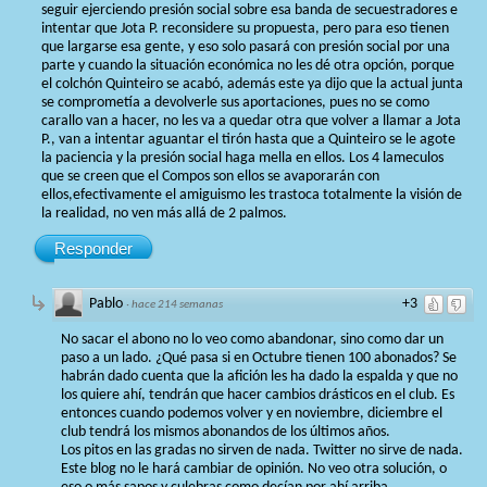
seguir ejerciendo presión social sobre esa banda de secuestradores e
intentar que Jota P. reconsidere su propuesta, pero para eso tienen
que largarse esa gente, y eso solo pasará con presión social por una
parte y cuando la situación económica no les dé otra opción, porque
el colchón Quinteiro se acabó, además este ya dijo que la actual junta
se comprometía a devolverle sus aportaciones, pues no se como
carallo van a hacer, no les va a quedar otra que volver a llamar a Jota
P., van a intentar aguantar el tirón hasta que a Quinteiro se le agote
la paciencia y la presión social haga mella en ellos. Los 4 lameculos
que se creen que el Compos son ellos se avaporarán con
ellos,efectivamente el amiguismo les trastoca totalmente la visión de
la realidad, no ven más allá de 2 palmos.
Responder
Pablo
+3
·
hace 214 semanas
No sacar el abono no lo veo como abandonar, sino como dar un
paso a un lado. ¿Qué pasa si en Octubre tienen 100 abonados? Se
habrán dado cuenta que la afición les ha dado la espalda y que no
los quiere ahí, tendrán que hacer cambios drásticos en el club. Es
entonces cuando podemos volver y en noviembre, diciembre el
club tendrá los mismos abonandos de los últimos años.
Los pitos en las gradas no sirven de nada. Twitter no sirve de nada.
Este blog no le hará cambiar de opinión. No veo otra solución, o