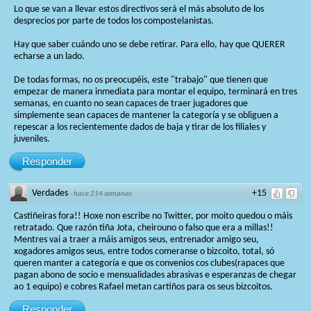
Lo que se van a llevar estos directivos será el más absoluto de los
desprecios por parte de todos los compostelanistas.
Hay que saber cuándo uno se debe retirar. Para ello, hay que QUERER
echarse a un lado.
De todas formas, no os preocupéis, este "trabajo" que tienen que
empezar de manera inmediata para montar el equipo, terminará en tres
semanas, en cuanto no sean capaces de traer jugadores que
simplemente sean capaces de mantener la categoría y se obliguen a
repescar a los recientemente dados de baja y tirar de los filiales y
juveniles.
Responder
Verdades
+15
·
hace 214 semanas
Castiñeiras fora!! Hoxe non escribe no Twitter, por moito quedou o máis
retratado. Que razón tiña Jota, cheirouno o falso que era a millas!!
Mentres vai a traer a máis amigos seus, entrenador amigo seu,
xogadores amigos seus, entre todos comeranse o bizcoito, total, só
queren manter a categoría e que os convenios cos clubes(rapaces que
pagan abono de socio e mensualidades abrasivas e esperanzas de chegar
ao 1 equipo) e cobres Rafael metan cartiños para os seus bizcoitos.
Responder