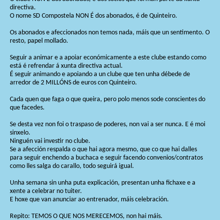
directiva.
O nome SD Compostela NON É dos abonados, é de Quinteiro.
Os abonados e afeccionados non temos nada, máis que un sentimento. O
resto, papel mollado.
Seguir a animar e a apoiar económicamente a este clube estando como
está é refrendar á xunta directiva actual.
É seguir animando e apoiando a un clube que ten unha débede de
arredor de 2 MILLÓNS de euros con Quinteiro.
Cada quen que faga o que queira, pero polo menos sode conscientes do
que facedes.
Se desta vez non foi o traspaso de poderes, non vai a ser nunca. E é moi
sinxelo.
Ninguén vai investir no clube.
Se a afección respalda o que hai agora mesmo, que co que hai dalles
para seguir enchendo a buchaca e seguir facendo convenios/contratos
como lles salga do carallo, todo seguirá igual.
Unha semana sin unha puta explicación, presentan unha fichaxe e a
xente a celebrar no tuiter.
E hoxe que van anunciar ao entrenador, máis celebración.
Repito: TEMOS O QUE NOS MERECEMOS, non hai máis.