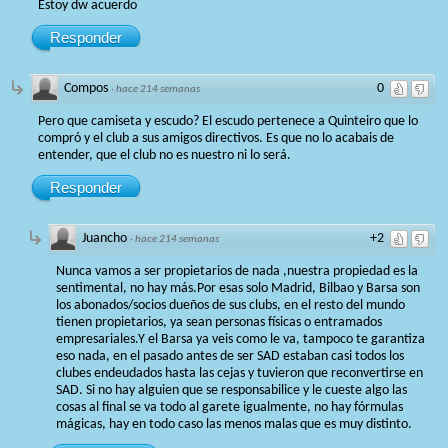
Estoy dw acuerdo
Responder
Compos
0
·
hace 214 semanas
Pero que camiseta y escudo? El escudo pertenece a Quinteiro que lo
compró y el club a sus amigos directivos. Es que no lo acabais de
entender, que el club no es nuestro ni lo será.
Responder
Juancho
+2
·
hace 214 semanas
Nunca vamos a ser propietarios de nada ,nuestra propiedad es la
sentimental, no hay más.Por esas solo Madrid, Bilbao y Barsa son
los abonados/socios dueños de sus clubs, en el resto del mundo
tienen propietarios, ya sean personas físicas o entramados
empresariales.Y el Barsa ya veis como le va, tampoco te garantiza
eso nada, en el pasado antes de ser SAD estaban casi todos los
clubes endeudados hasta las cejas y tuvieron que reconvertirse en
SAD. Si no hay alguien que se responsabilice y le cueste algo las
cosas al final se va todo al garete igualmente, no hay fórmulas
mágicas, hay en todo caso las menos malas que es muy distinto.