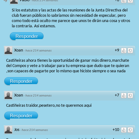
Pablo
+6
·
hace 214 semanas
Si los estatutos y las actas de las reuniones de la Junta Directiva del
club fueran públicos lo sabríamos sin necesidad de especular, pero
como todo está oculto me parece que unos te dirán una cosa y otros
la contraria. Así estamos.
Responder
Xoan
+9
·
hace 214 semanas
Castiñeiras ahora tienes la oportunidad de ganar más dinero,marchate
del Compos y vete a trabajar para tu empresa que dudo que te quieran
,son capaces de pagarte por lo mismo que hiciste siempre o sea nada
Responder
Xoan
+7
·
hace 214 semanas
Castiñeiras traidor,pesetero,no te queremos aqui
Responder
Jos
+10
·
hace 214 semanas