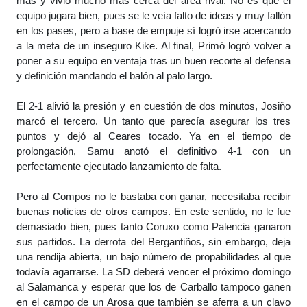
más y vivió mucho más cerca del área rival. No es que el
equipo jugara bien, pues se le veía falto de ideas y muy fallón
en los pases, pero a base de empuje sí logró irse acercando
a la meta de un inseguro Kike. Al final, Primó logró volver a
poner a su equipo en ventaja tras un buen recorte al defensa
y definición mandando el balón al palo largo.
El 2-1 alivió la presión y en cuestión de dos minutos, Josiño
marcó el tercero. Un tanto que parecía asegurar los tres
puntos y dejó al Ceares tocado. Ya en el tiempo de
prolongación, Samu anotó el definitivo 4-1 con un
perfectamente ejecutado lanzamiento de falta.
Pero al Compos no le bastaba con ganar, necesitaba recibir
buenas noticias de otros campos. En este sentido, no le fue
demasiado bien, pues tanto Coruxo como Palencia ganaron
sus partidos. La derrota del Bergantiños, sin embargo, deja
una rendija abierta, un bajo número de propabilidades al que
todavía agarrarse. La SD deberá vencer el próximo domingo
al Salamanca y esperar que los de Carballo tampoco ganen
en el campo de un Arosa que también se aferra a un clavo