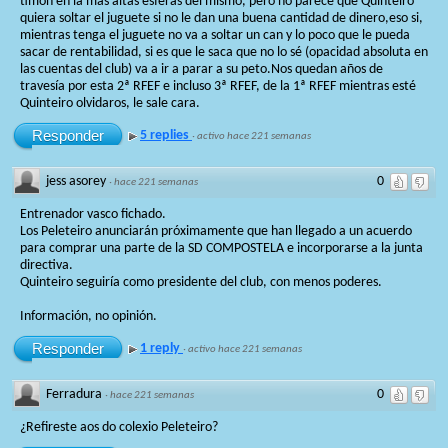
timón en la más altas esferas del mismo, pero no parece que Quinteiro
quiera soltar el juguete si no le dan una buena cantidad de dinero,eso si,
mientras tenga el juguete no va a soltar un can y lo poco que le pueda
sacar de rentabilidad, si es que le saca que no lo sé (opacidad absoluta en
las cuentas del club) va a ir a parar a su peto.Nos quedan años de
travesía por esta 2ª RFEF e incluso 3ª RFEF, de la 1ª RFEF mientras esté
Quinteiro olvidaros, le sale cara.
Responder
5 replies
·
activo hace 221 semanas
jess asorey
0
·
hace 221 semanas
Entrenador vasco fichado.
Los Peleteiro anunciarán próximamente que han llegado a un acuerdo
para comprar una parte de la SD COMPOSTELA e incorporarse a la junta
directiva.
Quinteiro seguiría como presidente del club, con menos poderes.
Información, no opinión.
Responder
1 reply
·
activo hace 221 semanas
Ferradura
0
·
hace 221 semanas
¿Refireste aos do colexio Peleteiro?