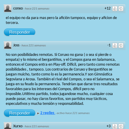
conxo
+12
·
hace 221 semanas
el equipo no da para mas pero la afición tampoco, equipo y aficion de
tercera.
Responder
Joss
-1
·
hace 221 semanas
No son posibilidades remotas. Si Coruxo no gana ( o sea si pierde o
empata) y lo mismo el bergantiños, y el Compos gana en Salamanca,
entonces el Compos entra en Play-off. Difícil, pero tanto como remotas
posibilidades , tampoco. Los contrarios de Coruxo y Bergantiños se
juegan muicho, tanto como lo es la permanencia.Y son Gimnástica
Segoviana y Arosa. También el rival del Compos, o sea el Salamanca, se
juega en su feudo la permanencia. Tendrían que darse tres resultados
favorables para los intereses del Compos, dificil pero no
imposible.Uñltimo partido, todos jugandose mucho, cualquier cosa
puede pasar, no hay claros favoritos, son partidos muy tácticos,
especulativos y mucha tensión y responsabilidad.
Responder
2 replies
·
activo hace 221 semanas
Xurxo
+3
·
hace 221 semanas