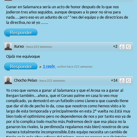
Ganar en Salamanca sería un acto de honor después de lo que nos
jodieron tres años seguidos, aunque despues a lo peor no sirva para
nada....pero eso es un adunto de co**nes del equipo y de directrices de
la directiva,no sé yo ......
Responder
Xurxo
+2
·
hace 221 semanas
Ojalá me equivoque
Responder
1 reply
·
activo hace 221 semanas
Chocho Pelao
+14
·
hace 221 semanas
Yo creo que vamos a ganar al Salamanca y que el Arosa va a ganar al
Bergan también...ahora, que el Coruxo palme en casa lo veo muy
complicado, ya demostró en un futbolín como Llanera que cuando tiene
que dar el do de pecho lo da, cosa que nosotros como hemos visto a lo
largo de esta temporada y principalmente en esta 2ª vuelta no.Está muy
bien todo el optimismo pero no dependemos de nos y por tanto eso ya de
por si lo complica todo mucho más.Podremos decir que esa plaza no la
ganaron los rivales, la perdimos(la regalamos más bien) nosotros de una
manera totalmente incomprensible.Este equipo necesita un cambio de