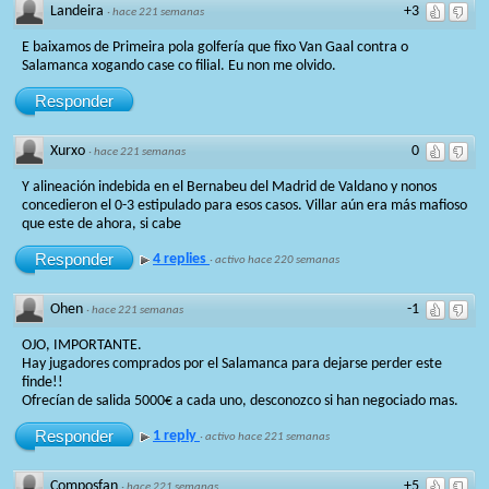
Landeira
+3
·
hace 221 semanas
E baixamos de Primeira pola golfería que fixo Van Gaal contra o
Salamanca xogando case co filial. Eu non me olvido.
Responder
Xurxo
0
·
hace 221 semanas
Y alineación indebida en el Bernabeu del Madrid de Valdano y nonos
concedieron el 0-3 estipulado para esos casos. Villar aún era más mafioso
que este de ahora, si cabe
Responder
4 replies
·
activo hace 220 semanas
Ohen
-1
·
hace 221 semanas
OJO, IMPORTANTE.
Hay jugadores comprados por el Salamanca para dejarse perder este
finde!!
Ofrecían de salida 5000€ a cada uno, desconozco si han negociado mas.
Responder
1 reply
·
activo hace 221 semanas
Composfan
+5
·
hace 221 semanas