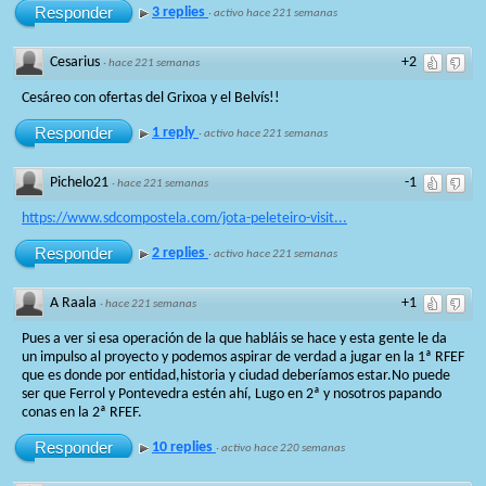
Responder
3 replies
·
activo hace 221 semanas
Cesarius
+2
·
hace 221 semanas
Cesáreo con ofertas del Grixoa y el Belvís!!
Responder
1 reply
·
activo hace 221 semanas
Pichelo21
-1
·
hace 221 semanas
https://www.sdcompostela.com/jota-peleteiro-visit...
Responder
2 replies
·
activo hace 221 semanas
A Raala
+1
·
hace 221 semanas
Pues a ver si esa operación de la que habláis se hace y esta gente le da
un impulso al proyecto y podemos aspirar de verdad a jugar en la 1ª RFEF
que es donde por entidad,historia y ciudad deberíamos estar.No puede
ser que Ferrol y Pontevedra estén ahí, Lugo en 2ª y nosotros papando
conas en la 2ª RFEF.
Responder
10 replies
·
activo hace 220 semanas