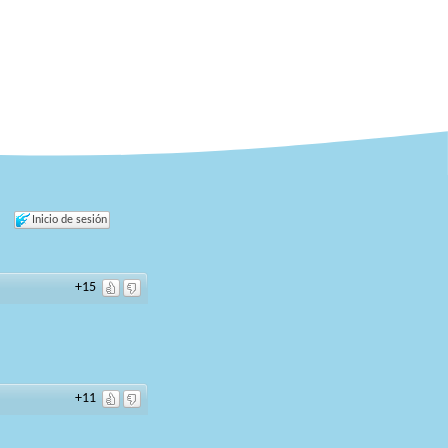
Inicio de sesión
+15
+11