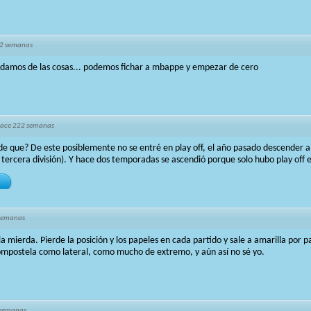
2 semanas
vidamos de las cosas... podemos fichar a mbappe y empezar de cero
ace 222 semanas
e que? De este posiblemente no se entré en play off, el año pasado descender a
tercera división). Y hace dos temporadas se ascendió porque solo hubo play off 
semanas
 mierda. Pierde la posición y los papeles en cada partido y sale a amarilla por pa
ompostela como lateral, como mucho de extremo, y aún así no sé yo.
 semanas