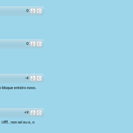
0
0
-4
 bloque enteiro novo.
+9
fff.. non sei eu e, o