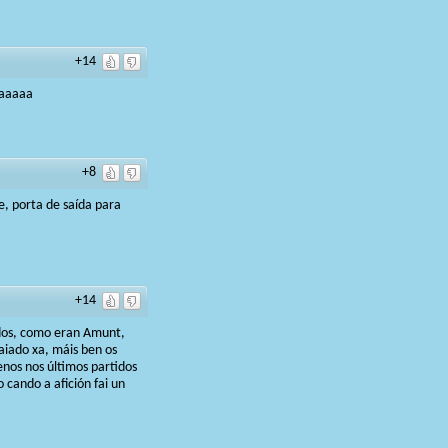
+14
xaaaaa
+8
e, porta de saída para
+14
ados, como eran Amunt,
aiado xa, máis ben os
nos nos últimos partidos
 cando a afición fai un