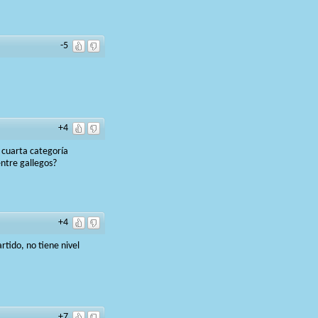
-5
+4
 cuarta categoría
entre gallegos?
+4
rtido, no tiene nivel
+7