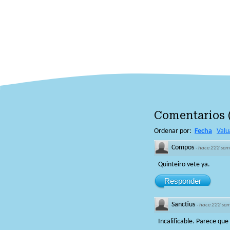
Comentarios
Ordenar por:
Fecha
Valu
Compos
·
hace 222 se
Quinteiro vete ya.
Responder
Sanctius
·
hace 222 se
Incalificable. Parece que