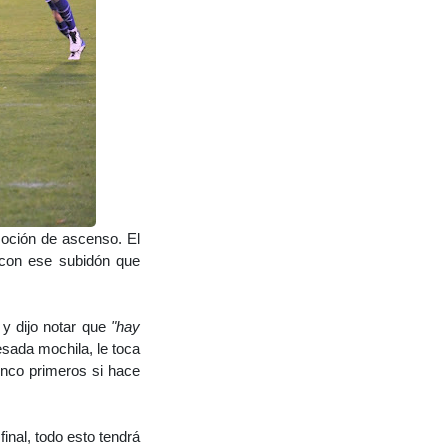
moción de ascenso. El
 con ese subidón que
 y dijo notar que
"hay
sada mochila, le toca
inco primeros si hace
l final, todo esto tendrá