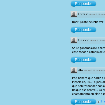
Responder
Forzasd
·
hace 222 sem
Rodri pirate deunha vez!
Responder
Un socio
·
hace 222 se
Se lle gañamos ao Ceares
case todos e cambio de cic
Responder
Aha
·
hace 222 semanas
Pois haberá que darlle a
Picheleiro, Eu., FeijooN
que non responden son a 
no que eso ocorreu, xa qu
chamamento ou pide algo
Responder
1 r