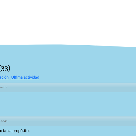
(
33
)
ación
Ultima actividad
manas
manas
 o fan a propósito.