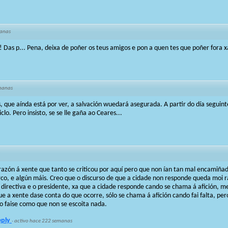
anas
! Das p... Pena, deixa de poñer os teus amigos e pon a quen tes que poñer fora 
manas
, que aínda está por ver, a salvación wuedará asegurada. A partir do día seguint
lo. Pero insisto, se se lle gaña ao Ceares...
 razón á xente que tanto se criticou por aquí pero que non ían tan mal encamiñ
arco, e algún máis. Creo que o discurso de que a cidade non responde queda moi r
directiva e o presidente, xa que a cidade responde cando se chama á afición, me
e a xente dase conta do que ocorre, sólo se chama á afición cando fai falta, pero
 faise como que non se escoita nada.
eply
·
activo hace 222 semanas