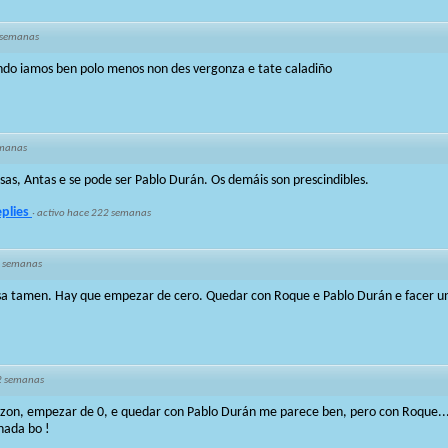
 semanas
ndo iamos ben polo menos non des vergonza e tate caladiño
emanas
sas, Antas e se pode ser Pablo Durán. Os demáis son prescindibles.
eplies
·
activo hace 222 semanas
 semanas
asa tamen. Hay que empezar de cero. Quedar con Roque e Pablo Durán e facer un
2 semanas
zon, empezar de 0, e quedar con Pablo Durán me parece ben, pero con Roque... U
nada bo !