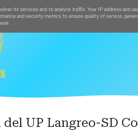
s
Clasificación
liver its services and to analyze traffic. Your IP address and us
rmance and security metrics to ensure quality of service, gene
buse.
a del UP Langreo-SD C