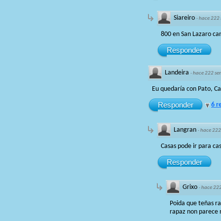
Siareiro
·
hace 222
800 en San Lazaro ca
Responder
Landeira
·
hace 222 s
Eu quedaría con Pato, Ca
Responder
6 r
Langran
·
hace 222
Casas pode ir para c
Responder
Grixo
·
hace 22
Poida que teñas ra
rapaz non parece 