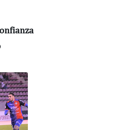
confianza
o