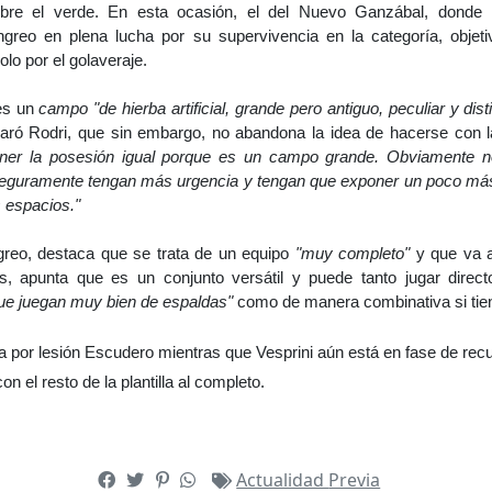
bre el verde. En esta ocasión, el del Nuevo Ganzábal, donde l
ngreo en plena lucha por su supervivencia en la categoría, obje
lo por el golaveraje.
es un
campo "de hierba artificial, grande pero antiguo, peculiar y dis
aró Rodri, que sin embargo, no abandona la idea de hacerse con l
ener la posesión igual porque es un campo grande. Obviamente 
eguramente tengan más urgencia y tengan que exponer un poco má
s espacios."
greo, destaca que se trata de un equipo
"muy completo"
y que va a
, apunta que es un conjunto versátil y puede tanto jugar direc
ue juegan muy bien de espaldas"
como de manera combinativa si tie
a por lesión Escudero mientras que Vesprini aún está en fase de rec
n el resto de la plantilla al completo.
Actualidad
Previa