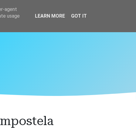
er-agent
rate usage
LEARN MORE
GOT IT
ompostela