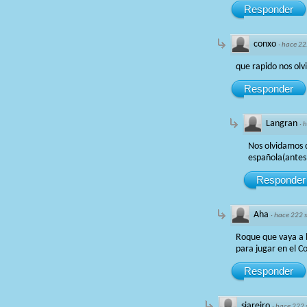
Responder
conxo
·
hace 22
que rapido nos ol
Responder
Langran
·
h
Nos olvidamos d
española(antes 
Responder
Aha
·
hace 222 
Roque que vaya a la
para jugar en el C
Responder
siareiro
·
hace 222