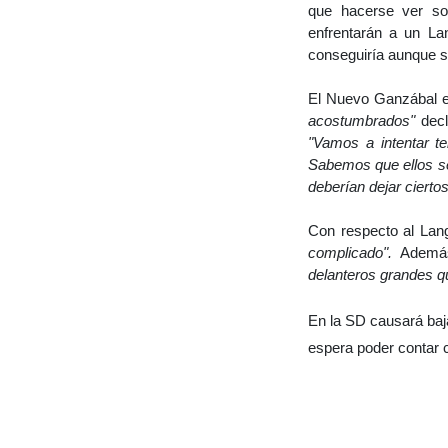
que hacerse ver so
enfrentarán a un La
conseguiría aunque so
El Nuevo Ganzábal 
acostumbrados"
decl
"Vamos a intentar t
Sabemos que ellos s
deberían dejar cierto
Con respecto al Lan
complicado".
Además
delanteros grandes q
En la SD causará baj
espera poder contar co