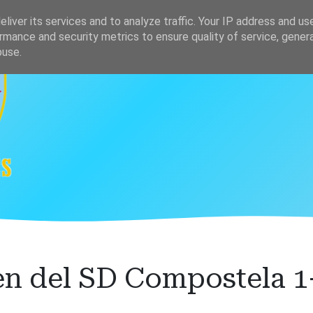
s
Clasificación
liver its services and to analyze traffic. Your IP address and us
rmance and security metrics to ensure quality of service, gene
buse.
n del SD Compostela 1