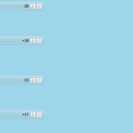
-28
+18
-23
+17