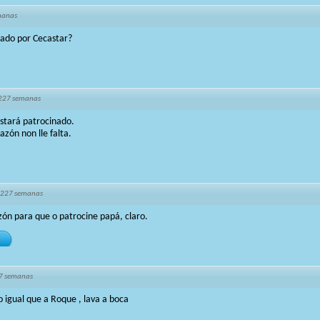
manas
ado por Cecastar?
227 semanas
stará patrocinado.
razón non lle falta.
 227 semanas
azón para que o patrocine papá, claro.
7 semanas
o igual que a Roque , lava a boca