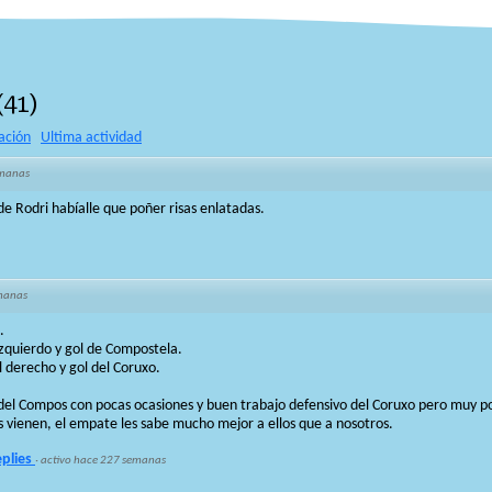
(
41
)
ación
Ultima actividad
emanas
de Rodri habíalle que poñer risas enlatadas.
manas
.
izquierdo y gol de Compostela.
al derecho y gol del Coruxo.
del Compos con pocas ocasiones y buen trabajo defensivo del Coruxo pero muy p
s vienen, el empate les sabe mucho mejor a ellos que a nosotros.
eplies
·
activo hace 227 semanas