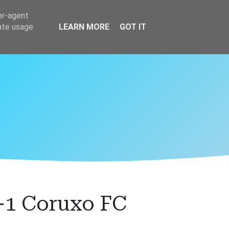
er-agent
rate usage
LEARN MORE
GOT IT
-1 Coruxo FC