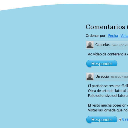
Comentarios
Ordenar por:
Fecha
Valu
Cancelas
·
hace 227 s
Ao vídeo da conferencia 
Responder
Un socio
·
hace 227 se
El partido se resume fácil
Obra de arte del lateral 
Fallo defensivo del later
El resto mucha posesión 
Vistas las jornada que no
Responder
8 r