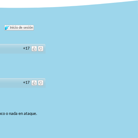
Inicio de sesión
+17
+17
oco o nada en ataque.