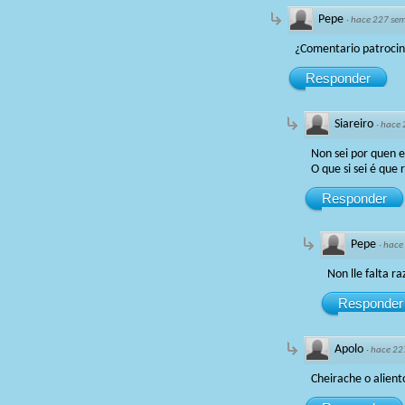
Pepe
·
hace 227 se
¿Comentario patrocin
Responder
Siareiro
·
hace 
Non sei por quen e
O que si sei é que 
Responder
Pepe
·
hace
Non lle falta r
Responder
Apolo
·
hace 22
Cheirache o alient