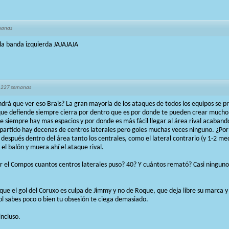
manas
r la banda izquierda JAJAJAJA
 227 semanas
endrá que ver eso Brais? La gran mayoría de los ataques de todos los equipos se 
que defiende siempre cierra por dentro que es por donde te pueden crear mucho 
e siempre hay mas espacios y por donde es más fácil llegar al área rival acabando
partido hay decenas de centros laterales pero goles muchas veces ninguno. ¿Po
después dentro del área tanto los centrales, como el lateral contrario (y 1-2 me
 el balón y muera ahí el ataque rival.
yer el Compos cuantos centros laterales puso? 40? Y cuántos remató? Casi ningun
r que el gol del Coruxo es culpa de Jimmy y no de Roque, que deja libre su marca y
ol sabes poco o bien tu obsesión te ciega demasiado.
ncluso.