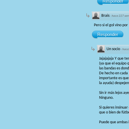
Responder
Brais
·
hace 227 se
Pero si el gol vino po
Responder
Un socio
·
hace
Jajajajaja Y que t
(ya que el equipo 
las bandas es dond
De hecho en cada 
importante es que 
la ayuda) despejen
Sin ir más lejos a
Ninguno.
Si quieres insinua
que o bien de fútb
Puede que ambas i