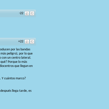
-22
+22
producen por las bandas
más peligro), por lo que
 con un centro lateral.
r qué? Porque lo más
diocentros que llegan en
o. Y cuántos marco?
 después llega tarde, es