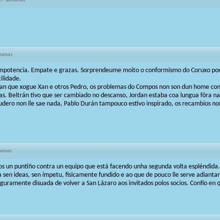
27 semanas
manas
mpotencia. Empate e grazas. Sorprendeume moito o conformismo do Coruxo porq
ilidade.
iran que xogue Xan e otros Pedro, os problemas do Compos non son dun home con
iñas. Beltrán tivo que ser cambiado no descanso, Jordan estaba coa lungua fóra n
cudero non lle sae nada, Pablo Durán tampouco estivo inspirado, os recambios n
manas
s un puntiño contra un equipo que está facendo unha segunda volta espléndida.
a sen ideas, sen ímpetu, fisicamente fundido e ao que de pouco lle serve adiant
eguramente disuada de volver a San Lázaro aos invitados polos socios. Confío en 