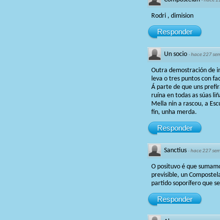
·
hace 2
Rodri , dimision
Responder
Un socio
·
hace 227 se
Outra demostración de i
leva o tres puntos con fac
Á parte de que uns pref
ruína en todas as súas l
Mella nin a rascou, a Es
fin, unha merda.
Responder
Sanctius
·
hace 227 se
O posituvo é que sumamo
previsible, un Compostel
partido soporífero que s
Responder