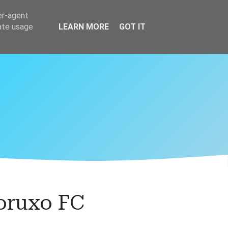
er-agent
rate usage
LEARN MORE
GOT IT
oruxo FC