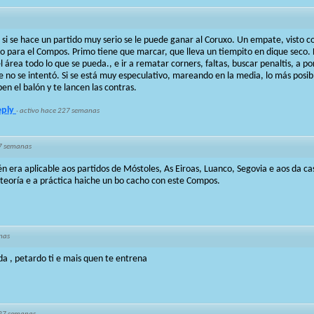
 si se hace un partido muy serio se le puede ganar al Coruxo. Un empate, visto c
lo para el Compos. Primo tiene que marcar, que lleva un tiempito en dique seco.
l área todo lo que se pueda., e ir a rematar corners, faltas, buscar penaltis, a p
ue no se intentó. Si se está muy especulativo, mareando en la media, lo más posib
ben el balón y te lancen las contras.
eply
·
activo hace 227 semanas
7 semanas
n era aplicable aos partidos de Móstoles, As Eiroas, Luanco, Segovia e aos da ca
 teoría e a práctica haiche un bo cacho con este Compos.
nas
a , petardo ti e mais quen te entrena