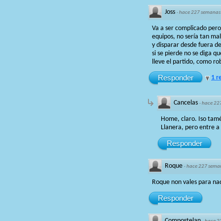
Joss
·
hace 227 semanas
Va a ser complicado pero
equipos, no sería tan ma
y disparar desde fuera de
si se pierde no se diga q
lleve el partido, como ro
Responder
1 r
Cancelas
·
hace 22
Home, claro. Iso tamé
Llanera, pero entre a
Responder
Roque
·
hace 227 sema
Roque non vales para nad
Responder
Compostelan