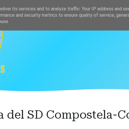
s
Clasificación
liver its services and to analyze traffic. Your IP address and us
rmance and security metrics to ensure quality of service, gene
buse.
ia del SD Compostela-C