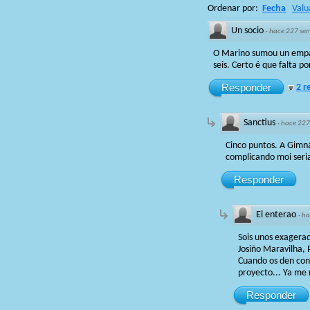
Ordenar por:
Fecha
Valu
Un socio
·
hace 227 se
O Marino sumou un empate
seis. Certo é que falta p
Responder
2 r
Sanctius
·
hace 227
Cinco puntos. A Gimná
complicando moi seria
Responder
El enterao
·
ha
Sois unos exagerad
Josiño Maravilha, 
Cuando os den con 
proyecto... Ya me 
Responder