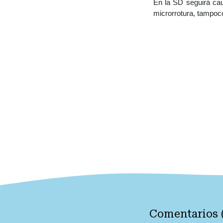
En la SD seguirá cau
microrrotura, tampoco
Comentarios