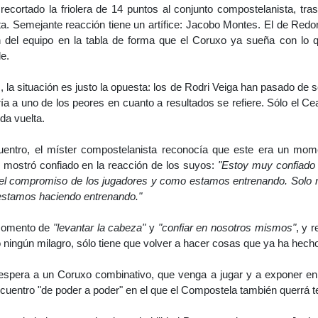
recortado la friolera de 14 puntos al conjunto compostelanista, tras
a. Semejante reacción tiene un artífice: Jacobo Montes. El de Redon
n del equipo en la tabla de forma que el Coruxo ya sueña con lo 
e.
la situación es justo la opuesta: los de Rodri Veiga han pasado de 
ría a uno de los peores en cuanto a resultados se refiere. Sólo el 
da vuelta.
cuentro, el míster compostelanista reconocía que este era un mom
mostró confiado en la reacción de los suyos:
"Estoy muy confiado 
el compromiso de los jugadores y como estamos entrenando. Solo no
estamos haciendo entrenando."
 momento de
"levantar la cabeza"
y
"confiar en nosotros mismos"
, y 
o ningún milagro, sólo tiene que volver a hacer cosas que ya ha hech
 espera a un Coruxo combinativo, que venga a jugar y a exponer e
cuentro "de poder a poder" en el que el Compostela también querrá te