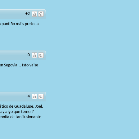
+2
 puntiño máis preto, a
0
 Segovia... Isto vaise
-4
rático de Guadalupe, Joel,
¿hay algo que temer?
onfía de tan ilusionante