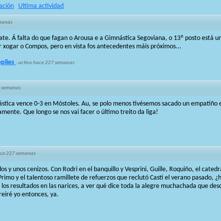
ación
Ultima actividad
manas
. Á falta do que fagan o Arousa e a Gimnástica Segoviana, o 13º posto está un
or xogar o Compos, pero en vista fos antecedentes máis próximos...
eplies
·
activo hace 227 semanas
 semanas
stica vence 0-3 en Móstoles. Au, se polo menos tivésemos sacado un empatiño en
mente. Que longo se nos vai facer o último treito da liga!
ce 227 semanas
os y unos cenizos. Con Rodri en el banquillo y Vesprini, Guille, Roquiño, el cated
Primo y el talentoso ramillete de refuerzos que reclutó Casti el verano pasado, 
los resultados en las narices, a ver qué dice toda la alegre muchachada que desc
reiré yo entonces, ya.