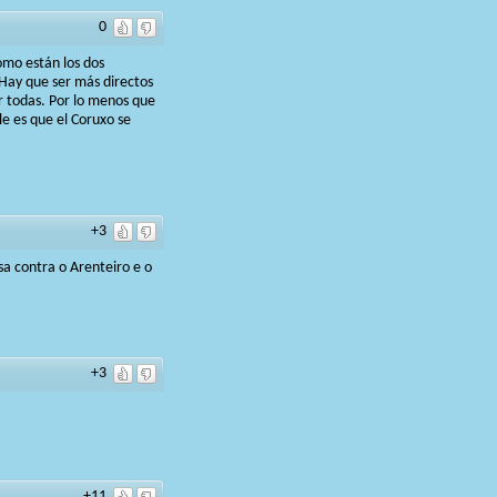
0
omo están los dos
 Hay que ser más directos
or todas. Por lo menos que
le es que el Coruxo se
+3
sa contra o Arenteiro e o
+3
+11