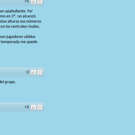
+1
an apabullante. Fer
simo en 3ª, no alcanzó
stas alturas sus números
on los centrales rivales,
ean jugadores válidos
sta temporada me quedo
-2
del grupo.
+2