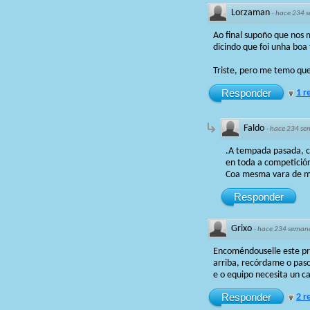
Lorzaman
·
hace 234 
Ao final supoño que nos 
dicindo que foi unha boa
Triste, pero me temo qu
Responder
1 r
Faldo
·
hace 234 se
.A tempada pasada, ca
en toda a competició
Coa mesma vara de med
Responder
Grixo
·
hace 234 seman
Encoméndouselle este pro
arriba, recórdame o pas
e o equipo necesita un c
Responder
2 r