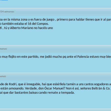
234 semanas
a en la misma zona y es fuera de juego , primero para hablar tienes que ir al part
o también estaba el 16 del Compos.
ti , tú y Alberto Maríano no hacéis uno
emanas
 muy flojito en este partido, me jodió mucho pq ante el Palencia estuvo muy bie
manas
de de Rodri, que é innegable, hai que esixirllela tamén a uns cantos xogadores a
on están amosando. Verdade, don Óscar Manuel? Non é así, señores Beltrán & Co.
hai que dar bastantes baixas cando remate a tempada.