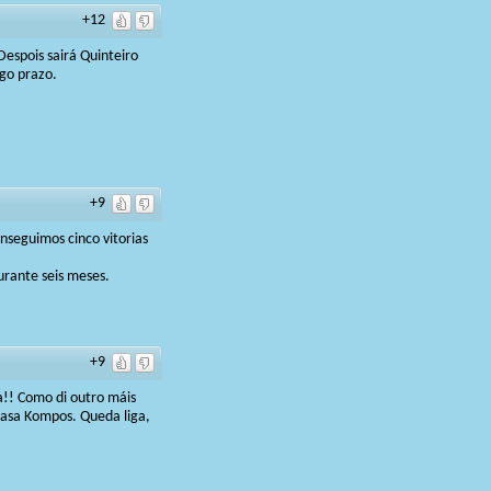
+12
Despois sairá Quinteiro
ngo prazo.
+9
nseguimos cinco vitorias
urante seis meses.
+9
a!! Como di outro máis
casa Kompos. Queda liga,