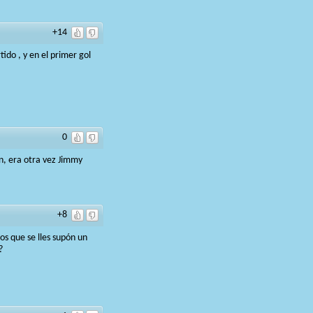
+14
ido , y en el primer gol
0
n, era otra vez Jimmy
+8
os que se lles supón un
?