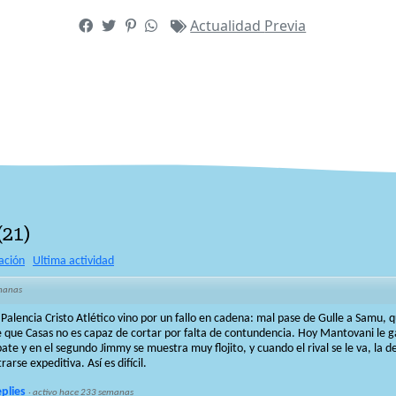
Actualidad
Previa
(
21
)
ación
Ultima actividad
manas
Palencia Cristo Atlético vino por un fallo en cadena: mal pase de Gulle a Samu, q
 que Casas no es capaz de cortar por falta de contundencia. Hoy Mantovani le 
ate y en el segundo Jimmy se muestra muy flojito, y cuando el rival se le va, la 
arse expeditiva. Así es difícil.
eplies
·
activo hace 233 semanas