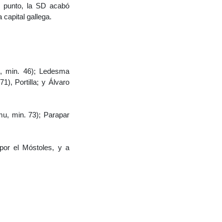
n punto, la SD acabó
 capital gallega.
s, min. 46); Ledesma
), Portilla; y Álvaro
u, min. 73); Parapar
por el Móstoles, y a