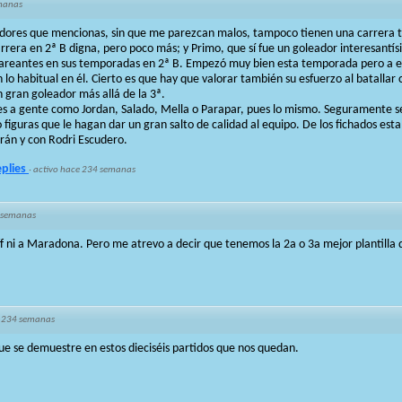
manas
dores que mencionas, sin que me parezcan malos, tampoco tienen una carrera t
arrera en 2ª B digna, pero poco más; y Primo, que sí fue un goleador interesantí
mareantes en sus temporadas en 2ª B. Empezó muy bien esta temporada pero a e
lo habitual en él. Cierto es que hay que valorar también su esfuerzo al batallar c
n gran goleador más allá de la 3ª.
eres a gente como Jordan, Salado, Mella o Parapar, pues lo mismo. Seguramente s
o figuras que le hagan dar un gran salto de calidad al equipo. De los fichados e
urán y con Rodri Escudero.
eplies
·
activo hace 234 semanas
 semanas
 ni a Maradona. Pero me atrevo a decir que tenemos la 2a o 3a mejor plantilla 
 234 semanas
que se demuestre en estos dieciséis partidos que nos quedan.