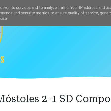
s
Clasificación
liver its services and to analyze traffic. Your IP address and us
rmance and security metrics to ensure quality of service, gene
buse.
óstoles 2-1 SD Compo