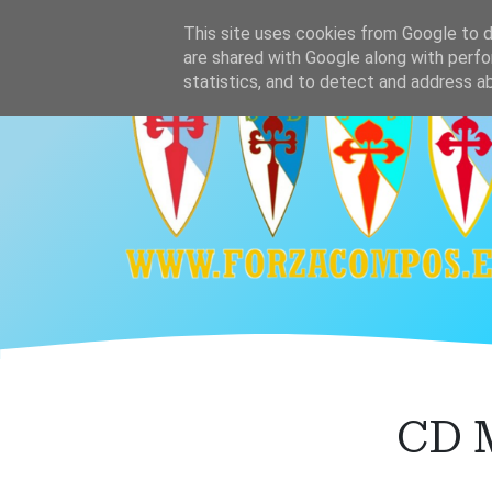
Ir
Home
Plantilla
Calendario y resultado
This site uses cookies from Google to de
al
are shared with Google along with perfo
contenido
statistics, and to detect and address a
principal
CD M