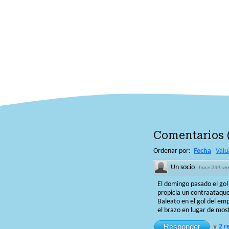
Comentarios
Ordenar por:
Fecha
Valu
Un socio
·
hace 234 se
El domingo pasado el gol 
propicia un contraataque
Baleato en el gol del emp
el brazo en lugar de mostr
Responder
2 r