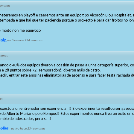
semanas
meteremos en playoff e caeremos ante un equipo tipo Alcorcón B ou Hospitalet. 
 tempada e que hai que ter paciencia porque o proxecto é para dar froitos no lo
e moito non me equivoco
eply
·
activo hace 234 semanas
manas
ndo o 40% dos equipos tiveron a ocasión de pasar a unha categoría superior, co
n e 28 puntos sobre 72. Temporadón!, dixeron máis de catro.
ir, entrar este anos nas eliminatorias de ascenso é para facer festa rachada d
as
xecto a un entrenador sen experiencia, !! E o experimento resultou ser gaseos
o de Alberto Mariano polo Kompos!! Estes experimentos nunca tiveron éxito en 
ambio de adestrador, pero xa !!
eplies
·
activo hace 234 semanas