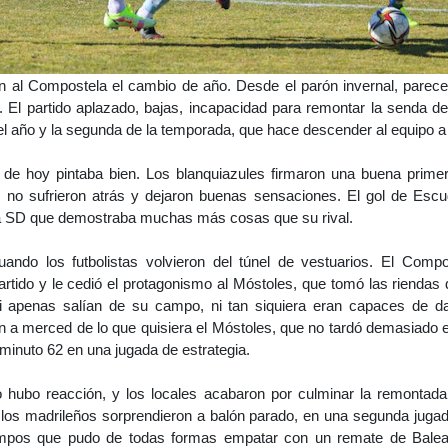
n al Compostela el cambio de año. Desde el parón invernal, parece
 El partido aplazado, bajas, incapacidad para remontar la senda del
el año y la segunda de la temporada, que hace descender al equipo a 
 de hoy pintaba bien. Los blanquiazules firmaron una buena prime
, no sufrieron atrás y dejaron buenas sensaciones. El gol de Esc
na SD que demostraba muchas más cosas que su rival.
ando los futbolistas volvieron del túnel de vestuarios. El Comp
rtido y le cedió el protagonismo al Móstoles, que tomó las riendas 
ni apenas salían de su campo, ni tan siquiera eran capaces de 
n a merced de lo que quisiera el Móstoles, que no tardó demasiado
l minuto 62 en una jugada de estrategia.
o hubo reacción, y los locales acabaron por culminar la remontada 
 los madrileños sorprendieron a balón parado, en una segunda jug
pos que pudo de todas formas empatar con un remate de Baleat