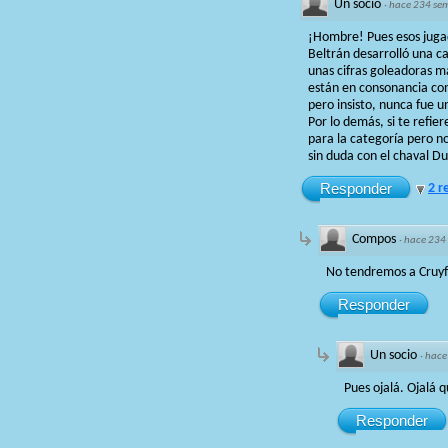
Un socio
·
hace 234 se
¡Hombre! Pues esos juga
Beltrán desarrolló una c
unas cifras goleadoras 
están en consonancia con 
pero insisto, nunca fue u
Por lo demás, si te refi
para la categoría pero n
sin duda con el chaval D
Responder
2 r
Compos
·
hace 234
No tendremos a Cruyff
Responder
Un socio
·
hace
Pues ojalá. Ojalá 
Responder