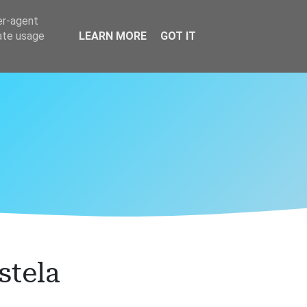
er-agent
rate usage
LEARN MORE
GOT IT
stela