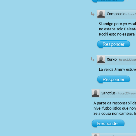
Composolo
·
hace 
Si amigo pero yo estab
no estaba solo Baleat
Rodri esto no es para 
Responder
Xurxo
·
hace 233 s
La verda Jimmy estuvo
Responder
Sanctius
·
hace 234 se
Á parte da responsabilida
nivel futbolístico que n
Se a cousa non cambia, 
Responder