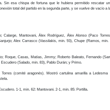
a. Sin esa chispa de fortuna que le hubiera permitido rescatar u
exión total del partido en la segunda parte, y se vuelve de vacío a la
ro; Calarge, Mantovani, Álex Rodríguez, Álex Alonso (Paco Torre
Sanjurjo; Alex Carrasco (Vassilakis, min. 93), Chupe (Ramos, min. 71
to; Roque, Casas, Matías, Jimmy; Roberto Baleato, Fernando (Sam
, Escudero (Salado, min. 83), Pablo Durán; y Primo.
o Torres (comité aragonés). Mostró cartulina amarilla a Ledesma 
tela.
 Escudero. 1-1, min. 62: Mantovani. 2-1, min. 85: Portilla.