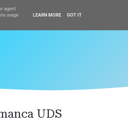
er-agent
rate usage
LEARN MORE
GOT IT
lamanca UDS