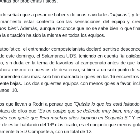
 Antas por problemas físicos.
odri señala que a pesar de haber sido unas navidades
"atípicas"
, y t
s, manifiesta estar contento con las sensaciones del equipo y c
mos bien"
. Además, aunque reconoce que no se sabe bien lo que fi
la situación ha sido la misma en todos los equipos.
tbolístico, el entrenador compostelanista declaró sentirse desconce
l de este domingo, el Salamanca UDS, teniendo en cuenta
"la calidad
ro, sin duda en la terna de favoritos al campeonato antes de que 
ahora mismo en puestos de descenso, si bien a un solo punto de s
rprenden casi más: solo han marcado 5 goles en los 16 encuentros
ente bajas. Los dos siguientes equipos con menos goles a favor, incl
antos: 10.
os que llevan a Rodri a pensar que
"Quizás lo que les está faltando
taca de ellos que "
Es un equipo que se defiende muy bien, muy agr
pués con gente que lleva muchos años jugando en Segunda B."
Y es
 de estar hablando del 14º clasificado, es el conjunto que menos gol
amente la SD Compostela, con un total de 12.