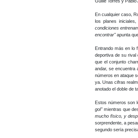
Guille Torres y Pablo
En cualquier caso, R
los planes iniciale
condiciones entrena
encontrar"
apunta que 
Entrando más en lo fu
deportiva de su riva
que el conjunto char
andar, se encuentra 
números en ataque so
ya. Unas cifras realm
anotado el doble de t
Estos números son l
gol"
mientras que des
mucho físico, y des
sorprendente, a pesar
segundo sería precis