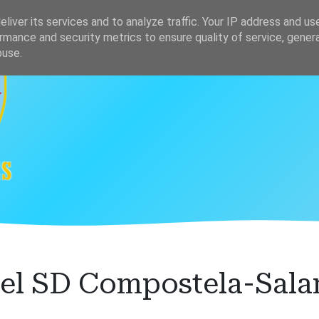
s
Clasificación
liver its services and to analyze traffic. Your IP address and us
rmance and security metrics to ensure quality of service, gene
buse.
del SD Compostela-Sa